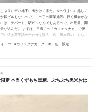
久しぶりにデパ地下に出かけて来た。今の住まいに越して
ろか駅ビルもないので、この手の商業施設に行く機会がな
駅には、デパート、駅ビルなんでもあるので、出勤前、開
乗り込んだ。 まずは、目当ての「カフェタナカ」で伊
ち用に焼き菓子詰め合わせを購入。名古屋本店のこちらの
があまりなく、伊勢丹新宿店にはオープンしたばかり。限
スイーツ
#
カフェタナカ クッキー缶 限定
ら長い列が地下鉄の通路にまで続いていて、最後尾には何
人が案内していた。 自宅用…
日前
限定 本当くずもち黒糖、ぷちぷち黒米おは