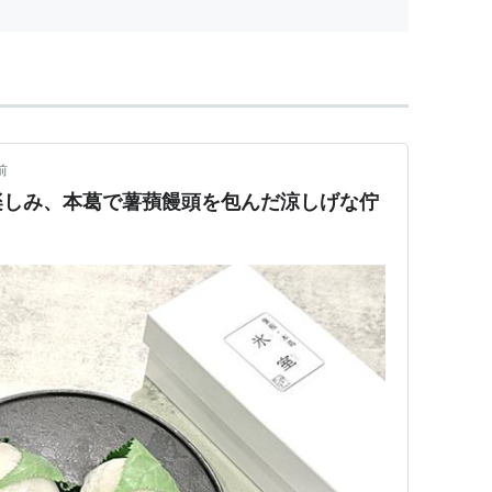
前
楽しみ、本葛で薯蕷饅頭を包んだ涼しげな佇