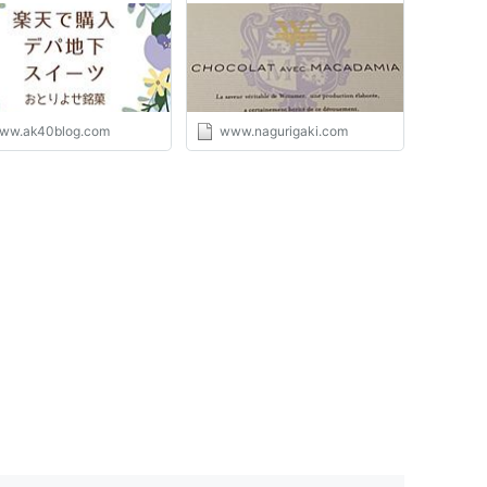
レイになるblog
ww.ak40blog.com
www.nagurigaki.com