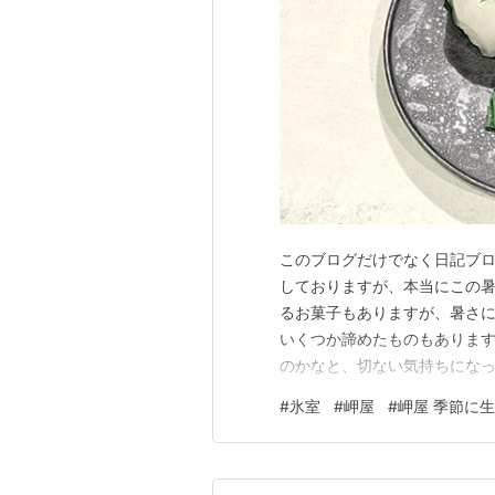
このブログだけでなく日記ブ
しておりますが、本当にこの
るお菓子もありますが、暑さ
いくつか諦めたものもありま
のかなと、切ない気持ちにな
もう少し元気になるかなと思
#
氷室
#
岬屋
#
岬屋 季節に
のもありますので、そんな時
買って帰ることにしています。