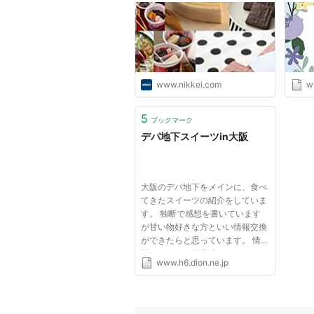
ずキ
www.nikkei.com
w
5
ブックマーク
デパ地下スイーツin大阪
大阪のデパ地下をメインに、食べ
てきたスイーツの紹介をしていま
す。 独断で感想を書いています
が甘い物好きな方といい情報交換
ができたらと思っています。 情
報については掲載時のものですの
www.h6.dion.ne.jp
でご了承ください。