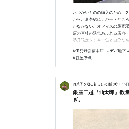
おつかいものの購入のため、
から、最寄駅にデパートどこ
かなかない。オフィスの最寄
店の直後の活気あふれる店内へ
勢丹限定クッキー缶と自分た
お店は、東京で買えるところ
#
伊勢丹新宿本店
#
デパ地下
定品販売の時には、開店前か
#
笹屋伊織
の列かの看板を持った従業員の
•
お菓子を巡る暮らしの雑記帖
15
銀座三越『仙太郎』数量
ぎ。