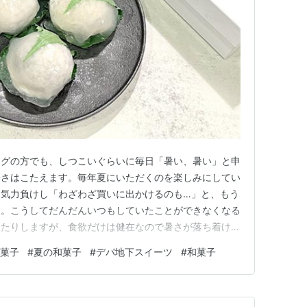
ログの方でも、しつこいぐらいに毎日「暑い、暑い」と申
暑さはこたえます。毎年夏にいただくのを楽しみにしてい
に気力負けし「わざわざ買いに出かけるのも…」と、もう
す。こうしてだんだんいつもしていたことができなくなる
ったりしますが、食欲だけは健在なので暑さが落ち着けば
っています。気力はわかずとも、避けられない用事という
生菓子
#
夏の和菓子
#
デパ地下スイーツ
#
和菓子
は外出ついでに！となるべくおやつになるようなお菓子を
先日も友人知人からの「夏の…