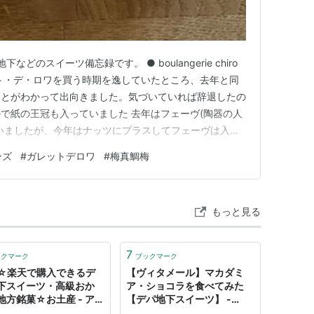
地下などのスイーツ備忘録です。 ● boulangerie chiro
レット・デ・ロワを買う時期を逸していたところ、去年と同
ことがわかって出向きました。気づいていれば辞退したの
で紙の王冠も入っていました 去年はフェーヴ(陶器の人
いましたが、今年はナッツにプラスしてフェーヴは入れ
もたちが間違って飲み込むのを気遣ってのことです。フク
ンズ
#
ガレットデロワ
#
梅真鯛梅
ェーヴを集める気持ち、わかります。 ● Barmans(バ
もっと見る
7
ックマーク
ブックマーク
☆楽天で購入できるデ
【ヴィタメール】マカダミ
下スイーツ・高級おか
ア・ショコラを食べてみた
地方銘菓☆お土産 - アラ
【デパ地下スイーツ】 -
ーがお金をなるたけ使わ
Tanyの殴り書き