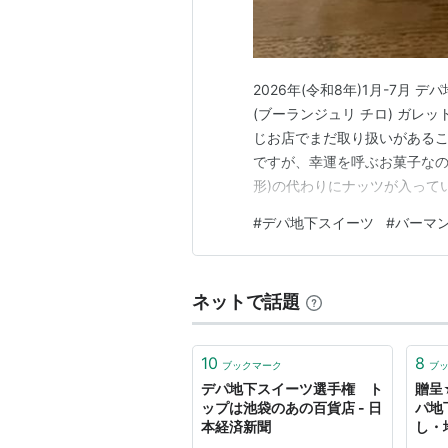
2026年(令和8年)1月-7月 デパ
(ブーランジュリ チロ) ガ
じお店でまだ取り扱いがある
ですが、幸運を呼ぶお菓子なの
形)の代わりにナッツが入って
ずに添えてありました。子ど
#
デパ地下スイーツ
#
バーマ
ロウがかわいい。これだったらフ
ーマン…
ネットで話題
10
8
ブックマーク
ブ
デパ地下スイーツ選手権 ト
贈呈
ップは池袋のあの百貨店 - 日
パ地
本経済新聞
し・
フォ