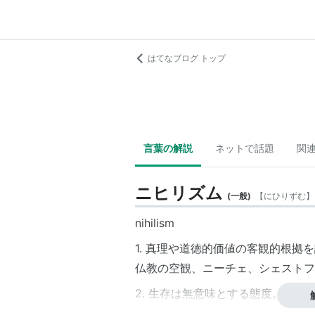
はてなブログ トップ
言葉の解説
ネットで話題
関
ニヒリズム
(
一般
)
【
にひりずむ
】
nihilism
1. 真理や道徳的価値の客観的根拠
仏教の空観、ニーチェ、シェストフ
2. 生存は無意味とする態度。
「無意味な生存」に安住する逃避的