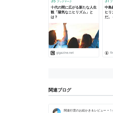
35
31
ブックマーク
ブ
があります。 信頼性が低いまた...
十代の間に広がる新たな人生
中島
観「陽気なニヒリズム」と
ヒリ
は？
だ。 
gigazine.net
fi
関連ブログ
•
闊達行雲のお絵かき＆レビュー
1