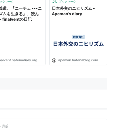
30
ックマーク
ブックマーク
義道、『ニーチェ ---ニ
日本外交のニヒリズム -
ズムを生きる』、読ん
Apeman’s diary
- finalventの日記
nalvent.hatenadiary.org
apeman.hatenablog.com
ヶ月前