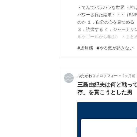
・てんでバラバラな世界 ・神
パワーされた結果・・・（SN
のか １．自分の心を見つめる（
３．読書する ４．ジャーナリ
ルケゴールから学ぶ） ・まと
そういうとき、ありますよね～
#
虚無感
#
やる気が起きない
なにもかも無価値に感じられて
主義（ニヒリズム）にどう抗い
•
ぶたかわフィロソフィー
2ヶ月前
三島由紀夫は何と戦って
存」を貫こうとした男