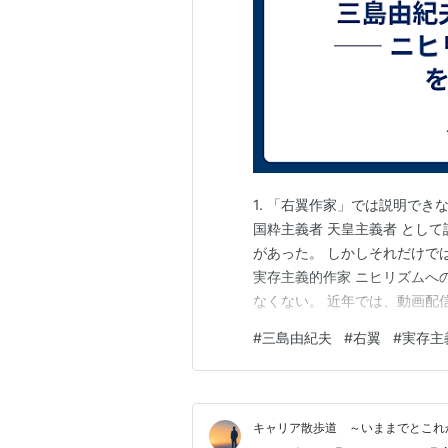
1. 「右翼作家」では説明できない
国粋主義者 天皇主義者 とし
があった。 しかしそれだけで
実存主義的作家 ニヒリズムへ
なくない。 近年では、動画配
く、戦後虚無と戦った存在」 
#
三島由紀夫
#
右翼
#
実存主
どうするか」 だけではなく、 
身体を失…
キャリア散歩道 ～いままでとこれ