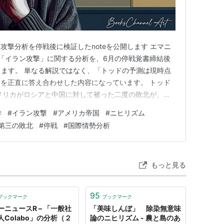
攻撃分析を停戦後に検証したnoteを公開します エマニ
「イラン攻撃」に関する分析を、6月の停戦覚書締結後
開します。 単なる解説ではなく、「トッドの予測は現時点
を正直に答え合わせした内容になっています。 トッド
メリカがロシアと中国に対して被った二度の敗北が、国
リズム）を生み出し、それが「目的なき暴力」としてイラ
学
#
イラン攻撃
#
アメリカ帝国
#
ニヒリズム
います。 また「イスラエルがアメリカを動かしてい
第三の敗北
#
停戦
#
国際情勢分析
、アメリカ帝国そのも…
もっと見る
95
ブックマーク
ブックマーク
ーニュースR – 「一般社
「美味しんぼ」 除染無意味
人Colabo」の分析（２
論のニヒリズム - 農と島のあ