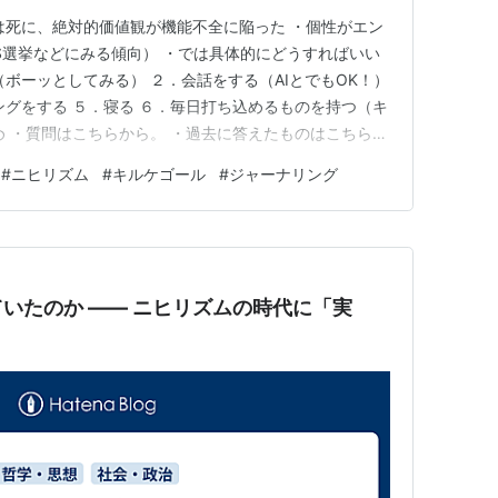
は死に、絶対的価値観が機能不全に陥った ・個性がエン
S選挙などにみる傾向） ・では具体的にどうすればいい
ボーッとしてみる） ２．会話をする（AIとでもOK！）
ングをする ５．寝る ６．毎日打ち込めるものを持つ（キ
め ・質問はこちらから。 ・過去に答えたものはこちら
。 僕も一時的に似たような気分になるときがあって、
#
ニヒリズム
#
キルケゴール
#
ジャーナリング
、あっくりしてしまうことがあります。 虚無感や虚無
、対処…
いたのか ―― ニヒリズムの時代に「実