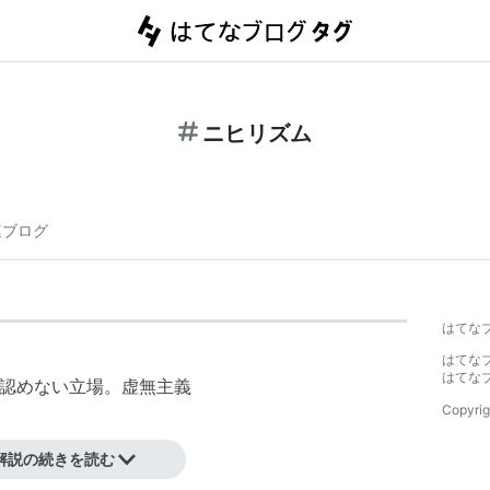
ニヒリズム
連ブログ
はてな
はてな
はてな
を認めない立場。虚無主義
Copyrig
解説の続きを読む
態度と、