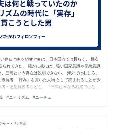
存在 Yukio Mishima は、日本国内では長らく、 極右
て語られてきた。 確かに彼には、強い国家意識や伝統意識
は、三島という存在は説明できない。 海外ではむしろ、
の抵抗者 「行為」を貫いた人物 として読まれることが少
信者・思想解説者なども、 「三島は単なる右翼ではな
として紹介している。 実際、彼の問題意識は、 「日本を
義
#
ニヒリズム
#
ニーチェ
「人間は、何に命を懸けて生きるのか」 にあった。 2.
•
から～
3ヶ月前