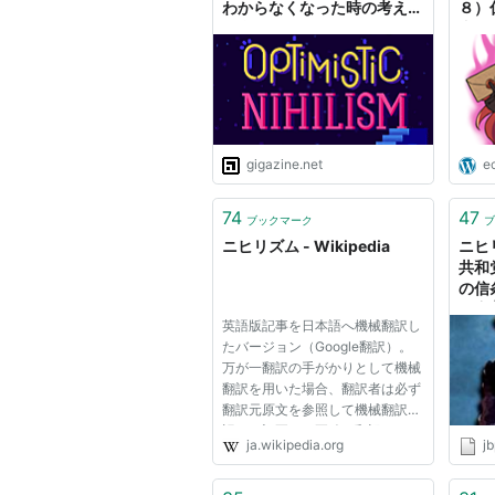
わからなくなった時の考え方
８）
「楽観的なニヒリズム」
書は
ステ
マー
ヒリ
gigazine.net
e
74
47
ブックマーク
ブ
ニヒリズム - Wikipedia
ニヒ
共和
の信
跋扈 
英語版記事を日本語へ機械翻訳し
プレ
たバージョン（Google翻訳）。
万が一翻訳の手がかりとして機械
翻訳を用いた場合、翻訳者は必ず
翻訳元原文を参照して機械翻訳の
誤りを訂正し、正確な翻訳にしな
ja.wikipedia.org
jb
ければなりません。これが成され
ていない場合、記事は削除の方針
G-3に基づき、削除される可能性