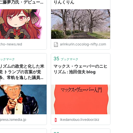
仁藤夢乃氏・デビュー著
りんくりん
景表法違反の疑い濃厚な
マレビューで喧伝・・・
ケティング至上主義のニ
ズム
cho-news.red
arinkurin.cocolog-nifty.com
35
ックマーク
ブックマーク
リズムの政党と化した米
マックス・ウェーバーのニヒ
党 トランプの言葉が党
リズム : 池田信夫 blog
条、常軌を逸した議員が
| JBpress (ジェイビー
ス)
press.ismedia.jp
ikedanobuo.livedoor.biz