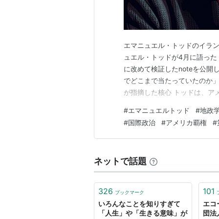
エマニュエル・トッドのイラン
ュエル・トッドが4月に語った
に改めて検証したnoteを公
でどこまで当たっていたのか」
が指摘した核心 トッドは、ア
内に深刻な精神的空洞（ニヒ
#
エマニュエルトッド
#
地政
ン攻撃につながったと分析して
#
国際政治
#
アメリカ覇権
#
る」という通説を明確に否定し
ネットで話題
326
101
ブックマーク
いろんなことを知りすぎて
エコ
「人生」や「生きる意味」が
団法