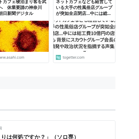
トカフェ寝泊まり客を武
ネットカフェなども経営して
へ 休業要請の神奈川
いる大手の性風俗店グループ
朝日新聞デジタル
が突如全店閉店...中には総工
費10億円の店舗も 背景にス
カウトグループ会長の摘発や
政治状況を指摘する声集まる
ww.asahi.com
togetter.com
前
まりは何処ですか？」（ソロ専）