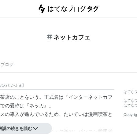
ネットカフェ
連ブログ
ねっとかふぇ
】
はてな
茶店のことをいう。正式名は『
インターネットカフ
はてな
国での愛称は『ネッカ』。
はてな
ス
の導入が進んでいるため、たいていは漫画喫茶と
Copyrig
解説の続きを読む
り、低
スペック
の（
ロステク
並の）パソコン愛用者