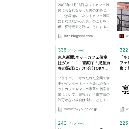
2008年11月16日 ネットカフェ難
民にもなれなかった男の末路 こ
こでは表題の「ネットカフェ難民
にもなれなかった男」のことを、
仮に荻野光男と呼ぶことにする、
この名前は彼の正確な本名とは異
itkz.blogspot.com
w
なっている。このエントリでは、
彼について把握できる限りのこと
をただ単に書いていくだけであ
336
322
ブックマーク
り、このエントリには何の未来
東京新聞:ネットカフェ個室
「あ
も...
はダメ！！ 警察庁「児童買
フェ
春の温床に」:社会(TOKYO
集：
Web)
プライバシーが保たれた空間で食
事やインターネットを楽しめるネ
ットカフェやマンガ喫茶の個室営
業について、警察庁が「風営法の
許可がない場合は違法」として今
年４月、指導を強めるよう全国の
www.tokyo-np.co.jp
w
警察本部に指示していたことが分
かった。個室が児童買春などの温
床になっていることを警戒しての
243
225
ブックマーク
措置。業界は「今の形での個...