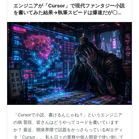
は学校の教科…
エンジニアが「Cursor」で現代ファンタジー小説
を書いてみた結果→執筆スピードは爆速だが〇〇
がヤバかった
「Cursorで小説、書けるんじゃね？」というエンジニア
の病 普段、皆さんはどうやってコードを書いています
か？ 最近、開発界隈で話題をかっさらっているAIエディ
タ「Cursor」。 私も日々の業務や個人開発で使い倒して