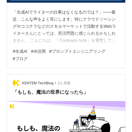
「生成AIでライターの仕事はなくなるのでは？」——最
近、こんな声をよく耳にします。特にクラウドソーシン
グやココナラなどのスキルマーケットで活動するWebラ
イターさんにとっては、死活問題に感じられるかもしれ
ません。 こんにちは、「Compass note」を運営してい
るITエンジニア兼ブロガーです。日々、生成AIの進化を
#
生成AI
#
AI活用
#
プロンプトエンジニアリング
技術の側から追いかけています。 結論から言えば、ライ
#
ブログ
ターの仕事は「なくなりません」。ただし、仕事の中身
は確実に「変化」しています。実際、2026年は生成AIが
「試す年」から「業務やツールに組み込まれる年」へと
移行する転換点だと指摘されています（ソリマチ株式会
•
KENTEM TechBlog
2ヶ月前
社）。 この記事では、…
「もしも、魔法の世界になったら」