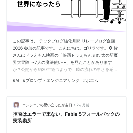
この記事は、 テックブログ強化月間 リレーブログ企画
2026 参加の記事です。 こんにちは。ゴリラです。🦍 皆
さんはドラえもん映画の「映画ドラえもん のび太の新魔
界大冒険 〜7人の魔法使い〜」を見たことがあります
か？公開から約20年経つようで、時の流れの早さを感じ
ます。 久しぶりにこの映画を見て気になる部分があった
#
AI
#
プロンプトエンジニアリング
#
ポエム
ので、記事にしました。 映画について 冒頭のあらすじ
のび太君の想定外 魔法がうまく使えない 魔王と戦うこと
になった のび太君の問題点 問題点の解消 おわりに 映画
•
について 冒頭のあらすじ のび太君、学校で怒られる ア
エンジニアの思い立ったが吉日
2ヶ月前
ニメで魔法を使って宿題や片づけで楽をしているのを見
拒否はエラーで来ない、Fable 5フォールバックの
る これだ～！ド…
実装勘所