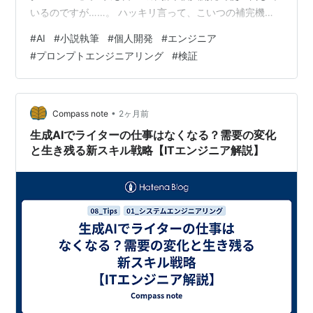
いるのですが……。 ハッキリ言って、こいつの補完機
能、優秀すぎませんか？ Tabキーを押すだけで、自分が
#
AI
#
小説執筆
#
個人開発
#
エンジニア
次に書こうとしていたロジックが魔法のように提案され
#
プロンプトエンジニアリング
#
検証
る。 まるで自分の脳内を覗き見られているかのような、
あの恐ろしいまでの精度。 そんなCursorの神アシストに
どっぷり浸かっていたある日。 私の中の「エンジニア特
有の病（＝好奇心と圧倒的怠惰）」が疼き始めました。
•
Compass note
2ヶ月前
「これ、プログ…
生成AIでライターの仕事はなくなる？需要の変化
と生き残る新スキル戦略【ITエンジニア解説】