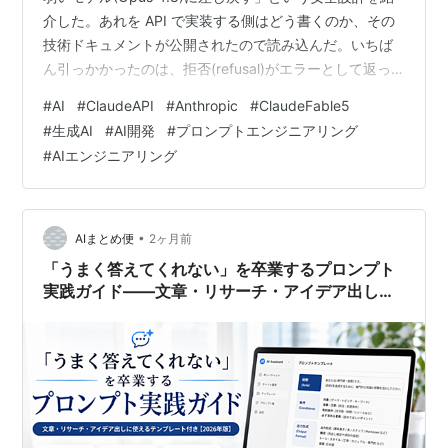
介した。あれを API で実装する側はどう書くのか、その
技術ドキュメントが公開されたので読み込んだ。いちば
ん引っかかったのは、拒否(refusal)がエラーとして返っ
てこないこと。HTTP 200 の正常レスポンスとして、し
#
AI
#
ClaudeAPI
#
Anthropic
#
ClaudeFable5
れっと「中身が空の答え」が返る。ここを知らずに組む
#
生成AI
#
AI開発
#
プロンプトエンジニアリング
と、ユーザーに無言の空応答を返す事故になりかねな
#
AIエンジニアリング
い。Claude API を叩いている人向けに、勘所を整理す
る。 拒否はエラーじゃなく「成功レスポンス」で返って
くる どんな話題で止まるか、cyber…
•
AIまとめ便
2ヶ月前
「うまく答えてくれない」を卒業するプロンプト
実践ガイド——文章・リサーチ・アイデア出しの
コピペテンプレート付き【2026年版】