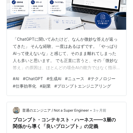
「ChatGPTに聞いてみたけど、なんか微妙な答えが返っ
てきた」 そんな経験、一度はあるはずです。「やっぱり
AIって使えないな」と感じて、そのまま離れてしまった
人も多いと思います。 でも正直に言うと、その「微妙な
答え」の原因は、ほとんどの場合AIの能力ではなく指示
の出し方にあります。 AIは優秀なフリーランサーのよう
#
AI
#
ChatGPT
#
生成AI
#
ニュース
#
テクノロジー
なものです。優秀な人に「いい感じにやっておいて」と
#
仕事効率化
#
副業
#
プロンプトエンジニアリング
丸投げしても、期待通りの成果は返ってきません。でも
「こういう目的で、こういう条件で、こういう形式でお
願いします」と伝えれば、驚くほど精度の高い出力が返
ってきます。 この記事では、文章作成・リサーチ・アイ
•
普通のエンジニア / Not a Super Engineer
3ヶ月前
デア出しの3つのシーンで使える…
プロンプト・コンテキスト・ハーネス——3層の
関係から導く「良いプロンプト」の定義