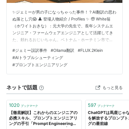
✨ジェミーが男の子になっちゃった事件！？AI翻訳の思わ
ぬ落とし穴😱 👤 登場人物紹介 / Profiles ✨ 🧓 White翁
（ホワイトおきな）：元大学の先生で、長年システムエ
ンジニア・ファームウェアエンジニアとして活躍してき
た、頼れるおじいちゃん。ベトナム・ホーチミン市で約
17年暮らしてる江戸っ子気質の翁。 White Oji (White
#
ジェミー誤訳事件
#
Ollama翻訳
#
FLUX.2Klein
Okina): A former university teacher (not a professor!)
#
AIトラブルシューティング
who spent decades as a systems engineer and
#
プロンプトエンジニアリング
firmware engineer. A reliab…
ネットで話題
もっと見る
1020
597
ブックマーク
ブックマーク
【徹底解説】これからのエンジニアの
ChatGPTは馬鹿じゃ
必携スキル、プロンプトエンジニアリ
を解放するプロンプト
ングの手引「Prompt Engineering
グの最前線
Guide」を読んでまとめてみた |