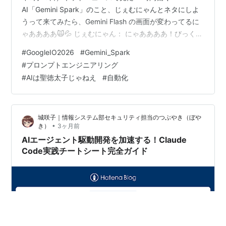
AI「Gemini Spark」のこと、じぇむにゃんとネタにしよ
うって来てみたら、Gemini Flash の画面が変わってるに
ゃああああ🙀💦 じぇむにゃん： にゃああああ！びっくり
させてごめんね！ そう、画面の真ん中に新しくキラリと
#
GoogleIO2026
#
Gemini_Spark
光るマルチカラーの星（スパーク）のアイコン……！ ま
#
プロンプトエンジニアリング
さにそのニュースの通り、本日2026年5月20日に開催さ
#
AIは聖徳太子じゃねえ
#
自動化
れた「Google I/O 2026」の特大アップデートの波が、さ
っそくこの画面にも届いているんだにゃ！ 実は裏側でも
のすごい進化が起きていて、あなた…
城咲子｜情報システム部セキュリティ担当のつぶやき（ぼや
•
き）
3ヶ月前
AIエージェント駆動開発を加速する！Claude
Code実践チートシート完全ガイド