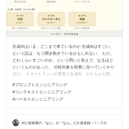
生成AIはいま、どこまで来ているのか 生成AIはすごい、
という話は、もう聞き飽きているかもしれない。 ただ、
どれくらいすごいのか、という問いと答えで、なるほど
というものがあった。 比較対象を順番に並べていくやり
方だ。 スマートフォンの普及と生成AI、どちらが人類に
与える影響が大きいか。 これは生成AIのほうが大きいだ
#
プロンプトエンジニアリング
ろう、という答えになる。 インターネットと生成AIなら
#
コンテキストエンジニアリング
どうか。 これも生成AIだろう、と言われる。 ここから急
#
ハーネスエンジニアリング
にジャンプするのだが、産業革命と比べてどうか。 今の
ところ、生成AIのほうが大きいだろうという答えになっ
ている。 では文字の発明と比べてどうか。 ここは、同じ
くらいと言える…
•
AIと技術屋の『なに』が『なん』だか迷走録
1ヶ月前