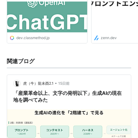
DevelopersIO
dev.classmethod.jp
zenn.dev
関連ブログ
•
虎（牛）龍未酉2.1
15日前
「産業革命以上、文字の発明以下」生成AIの現在
地を調べてみた