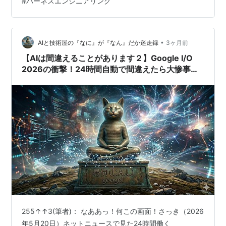
#
ハーネスエンジニアリング
Hashimotoのブログ（My AI Adoption Journey）で「…
•
AIと技術屋の『なに』が『なん』だか迷走録
3ヶ月前
【AIは間違えることがあります２】Google I/O
2026の衝撃！24時間自動で間違えたら大惨事、
聖徳太子になれない猫の「エサ（INPUT）とうん
ち（OUTPUT）」の考察
255↑↑3(筆者)： なああっ！何この画面！さっき（2026
年5月20日）ネットニュースで見た24時間働く