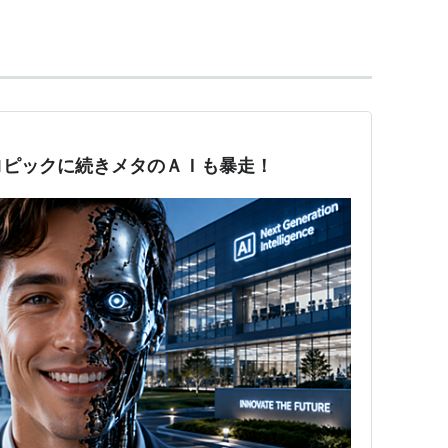
ロピックに続きメタのＡＩも暴走！
える」「〜について」の意のmeta
度」という場合の「メタ」はメタフィクションのメ
歩上」、もしくは「枠外」から俯瞰している態度、
もと「背後の、後ろの、より包括的な、超えた」とい
様々な「もの」の集まりからなるというふうに考え