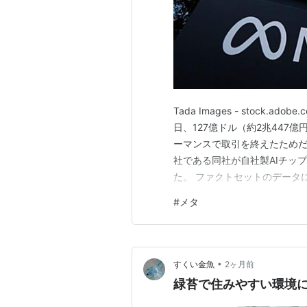
Tada Images - stock
日、127億ドル（約2兆447
ーマンスで取引を終えたためだ
社である同社が自社製AIチッ
た。 ファクトセットのデータに
ずかに下回る水準で引けた。週
#
メタ
ては、2024年2月2日までの
•
すくい金魚
2ヶ月前
緑苔で住みやすい環境