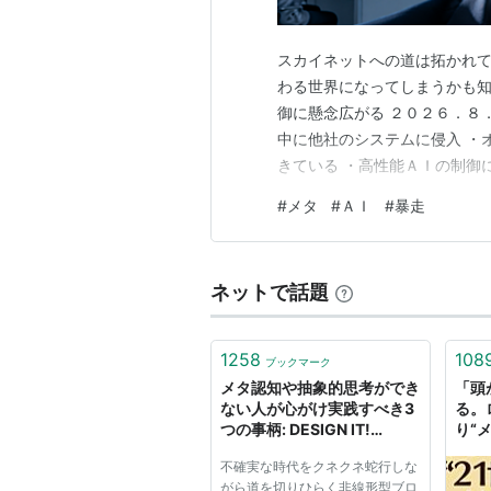
ます。
「もの」にはいろいろな実体(インス
スカイネットへの道は拓かれて
があります。個々のインスタンスが
わる世界になってしまうかも知
のクラスが存在しています。「犬」
御に懸念広がる ２０２６．８
って、はじめて「ポチ」が何たるを
中に他社のシステムに侵入 ・
きている ・高性能ＡＩの制御
界ではじめて「ポチ」を見つけたと
https://jp.reuters.com/ec
しかとらえられず気味が悪いと思う
#
メタ
#
ＡＩ
#
暴走
ＡＩは最早欠かすことのでき
チ」インスタンスに対する「メタ情
す ８月４…
記号風に書くと以下のようになりま
ネットで話題
「ポチ」=meta =>「犬」(犬は
オブジェクト指向再入門
1258
108
ブックマーク
http://www.ogis-ri.co.jp/otc/hiro
メタ認知や抽象的思考ができ
「頭
ない人が心がけ実践すべき3
る。
つの事柄: DESIGN IT!
り“メ
w/LOVE
せに
関連
不確実な時代をクネクネ蛇行しな
テラ
がら道を切りひらく非線形型ブロ