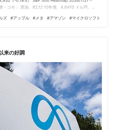
932（-0.18%） S&P 500 Heatmap 2026/7/27 -
・為替・コモ： 原油、82.12 10年債、4.6410 ドル円、
717 経済指標： 6月 耐久財受注［前月比］、0.3%（予想1.3%）
ルズ
#
アップル
#
メタ
#
アマゾン
#
マイクロソフト
年以来の好調