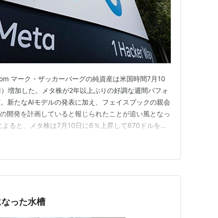
.adobe.com マーク・ザッカーバーグの純資産は米国時間7月10
億円）増加した。メタ株が2年以上ぶりの好調な週間パフォ
。新たなAIモデルの発表に加え、フェイスブックの親会
プの開発を計画していると報じられたことが追い風となっ
よると、メタ株は7月10日に6％上昇して670ドルをわ
間の上昇率は14％を超え、5営業日ベースの騰落率とし
週に記録した20.5％高以来の大きさとなった。 メタ株…
になった水槽