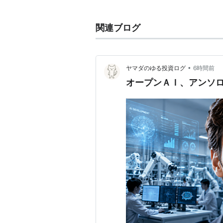
メタ
関連ブログ
(
一般
)
【
めた
】
meta[連結系]
after,beyond,with,changeなどの意
•
ヤマダのゆる投資ログ
6時間前
オープンＡＩ、アンソ
ギリシア語で「間に」「後に」「越
に由来する接頭語
一般的に「メタな意見」「メタな態
タで、「問題になっている物事の一
視点を指す。
オブジェクト指向言語
Metaは、英語の接頭辞で、もと
った意味があります。
オブジェクト指向では、現実世界を