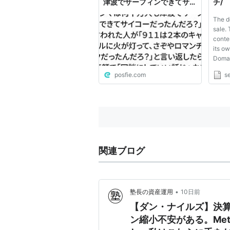
津波でサーフィンできてサイ
チ/
コーだったんだろ？」と言わ
The d
れた人が「９１１は２本のキ
sale.
ャンドルに火が灯って、さぞ
conten
やロマンチックだったんだ
its o
ろ？」と言い返したら、真顔
Domai
で「冗談にしていい話じゃな
you su
いぞ」と言われたそうな
posfie.com
s
All qu
The d
sale. 
domain
関連ブログ
•
塾長の資産運用
10日前
【ダン・ナイルズ】決算
ン縮小不安がある。Meta、