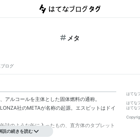
メタ
連ブログ
はてな
、アルコールを主体とした固体燃料の通称。
はてな
ONZA社のMETAが名称の起源。エスビットはドイ
はてな
Copyrig
缶詰のような缶に入ったもの、直方体のタブレット
解説の続きを読む