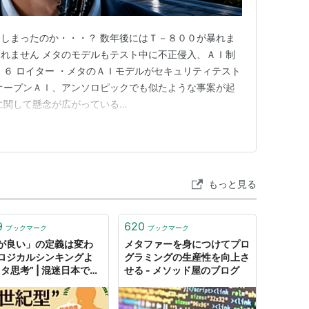
タンス)や、インスタンスを分類するもの(クラス)
しまったのか・・・？ 数年後にはＴ－８００が暴れま
成り立つための秩序を与えるものとして、おなじみ
れません メタのモデルもテスト中に不正侵入、ＡＩ制
というクラスが「ポチ」の背後に存在することによ
．６ ロイター ・メタのＡＩモデルがセキュリティテスト
理解できるのです。「犬」という概念が全くない世
オープンＡＩ、アンソロピックでも似たような事案が起
に関して懸念が広がっている
したら、私たちはそれを得体のしれないものとして
onomy/3OJXEL2WLRLDPJPLVIZNY6FQEM-2026-08-06/
ことでしょう。こうした時に「犬」クラスは「ポ
ないインフラになりつつありますが、まだまだ発展途上で
報」を与えていることになります。
す。
もっと見る
ポチが何たるかのメタ情報を与えてくれている)
9
620
ブックマーク
ブックマーク
ba/technical/Squeak4/S4-1.html
が良い」の定義は変わ
メタファーを身につけてプロ
ロジカルシンキングよ
グラミングの生産性を向上さ
タ思考” | 混迷日本で幸
せる - メソッド屋のブログ
なるための“21世紀型”リ
シー | ダイヤモンド・オ