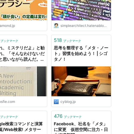
イン
iamond.jp
simplearchitect.hatenablog.com
518
ブックマーク
ブックマーク
れ、ミステリだよ」と勧
思考を整理する「メタ・ノー
れ、「そんなわけないだ
ト」習慣を始めよう！ | シゴ
と思いながら読んだ。な
タノ！
ど確かに構成がメタ的
伏線が色々なところに仕
られている「まったく新
アカデミック・ライティ
の教科書」
osfie.com
cyblog.jp
476
ブックマーク
ブックマーク
ogle検索コマンドと演算
Facebook、社名を「メタ」
覧/Web検索! メタサー
に変更 仮想空間に注力 - 日