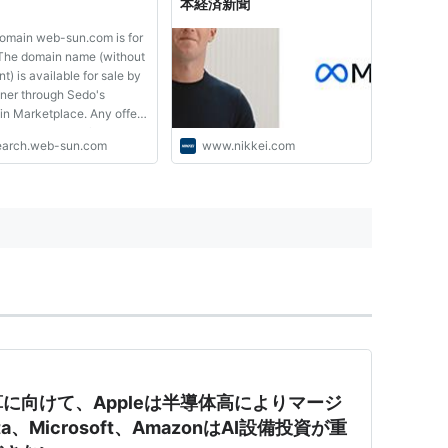
本経済新聞
omain web-sun.com is for
 The domain name (without
t) is available for sale by
wner through Sedo's
n Marketplace. Any offer
bmit is binding for 7 days.
earch.web-sun.com
www.nikkei.com
oted prices are final prices.
omain web-sun.com is for
Make an offer on this
 You are not ...
に向けて、Appleは半導体高によりマージ
Microsoft、AmazonはAI設備投資が重