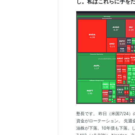
し。私はこれらに手を
塾長です。 昨日（米国7/24）
資金がローテーション。 先週
油株が下落。10年債も下落。し