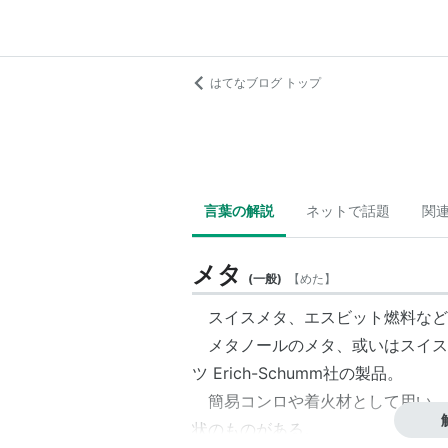
はてなブログ トップ
言葉の解説
ネットで話題
関
メタ
(
一般
)
【
めた
】
スイスメタ、エスビット燃料など
メタノールのメタ、或いはスイスL
ツ Erich-Schumm社の製品。
簡易コンロや着火材として用い、
状のものがある。