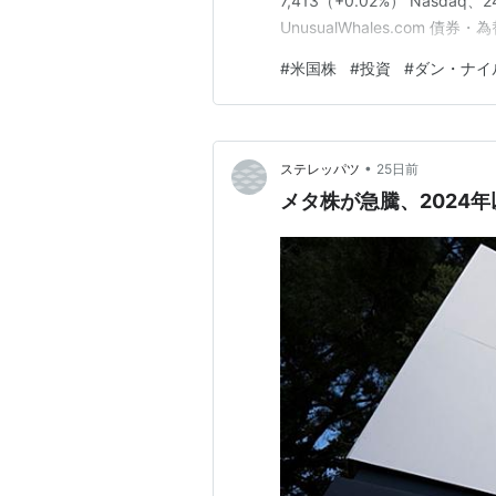
7,413（+0.02%） Nasdaq、24,
UnusualWhales.com 債券
163.7210 Bitcoin、63,
#
米国株
#
投資
#
ダン・ナイ
6月 耐久財…
•
ステレッパツ
25日前
メタ株が急騰、2024