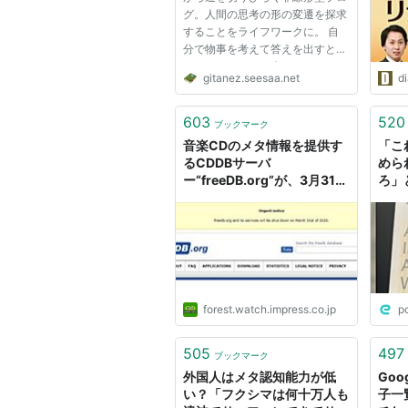
ンラ
ベタ
グ。人間の思考の形の変遷を探求
することをライフワークに。 自
ネタ
分で物事を考えて答えを出すとい
メタフィクション
うことができない人というのがい
gitanez.seesaa.net
d
る。「思考停止」なんて言葉もあ
アイロニー
るけど、そういう人たちにとって
コノテーション
「停止」は動いていた状態からの
603
520
ブックマーク
変化を示す"stop"ではなく、そ...
形而上学
＝metaphysics
音楽CDのメタ情報を提供す
「こ
るCDDBサーバ
めら
ー“freeDB.org”が、3月31日
ろ」
で終了／約20年の歴史に幕
るほ
【やじうまの杜】
で、
掛け
しい
ング
forest.watch.impress.co.jp
p
505
497
ブックマーク
外国人はメタ認知能力が低
Go
い？「フクシマは何十万人も
子一