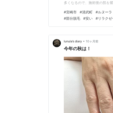
多くなるので、施術後の肌を紫
負担軽減に ・秋から脱毛を始
#
宮崎市
#
清武町
#
ルヌーラ
にはムダ毛のないつるすべ肌を
#
部分脱毛
#
安い
#
リラクゼ
トがたくさん！ 脱毛してみよ
•
lunula’s diary
10ヶ月前
今年の秋は！