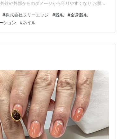
外線や外部からのダメージから守りやすくなり お肌の
める事で毛周期に合わせて複数回の施術を行い、次の夏
#
株式会社フリーエッジ
#
脱毛
#
全身脱毛
めざせる などなど 秋から冬にかけての脱毛にはメリッ
ーション
#
ネイル
うかな…？って悩…