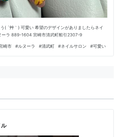
( ´艸｀) 可愛い 希望のデザインがありましたらネイ
 889-1604 宮崎市清武町船引2307-9
宮崎市
#
ルヌーラ
#
清武町
#
ネイルサロン
#
可愛い
イル