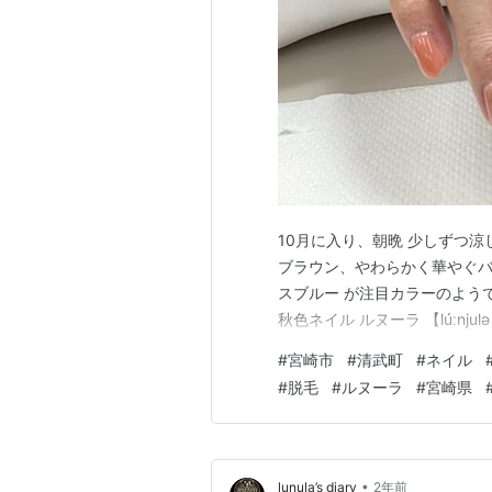
10月に入り、朝晩 少しずつ涼
ブラウン、やわらかく華やぐバ
スブルー が注目カラーのよう
秋色ネイル ルヌーラ 【lúːnjul
#
宮崎市
#
清武町
#
ネイル
#
脱毛
#
ルヌーラ
#
宮崎県
•
lunula’s diary
2年前