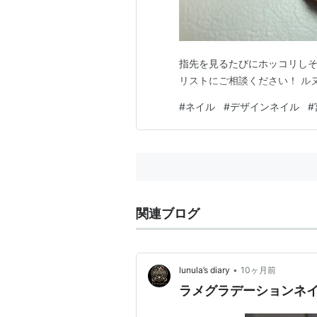
指先を見るたびにホッコリしそう
リストにご相談ください！ ルヌーラ
#
ネイル
#
デザインネイル
#
関連ブログ
•
lunula’s diary
10ヶ月前
ラメグラデーションネ