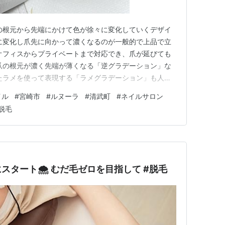
の根元から先端にかけて色が徐々に変化していくデザイ
に変化し爪先に向かって濃くなるのが一般的で上品で立
オフィスからプライベートまで対応でき、爪が延びても
爪の根元が濃く先端が薄くなる「逆グラデーション」な
たラメを使って表現する「ラメグラデーション」も人気
を加えれば華やかな印象に！ ネイル初心者の方にもおす
イル
#
宮崎市
#
ルヌーラ
#
清武町
#
ネイルサロン
04 宮崎市清武町船引2307-9 TEL 0985-89-0202
脱毛
タート🌨️ むだ毛ゼロを目指して #脱毛