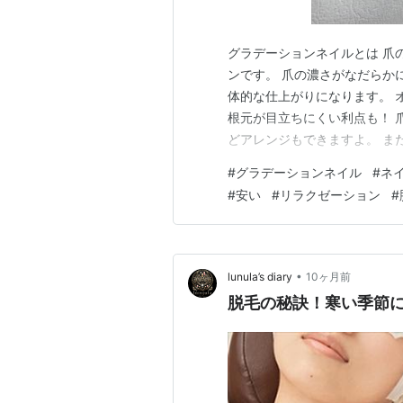
グラデーションネイルとは 爪
ンです。 爪の濃さがなだらか
体的な仕上がりになります。 
根元が目立ちにくい利点も！ 
どアレンジもできますよ。 ま
です。 ストーンなどのパーツ
#
グラデーションネイル
#
ネ
すめですよ！ ルヌーラ 〒889-16
#
安い
#
リラクゼーション
#
•
lunula’s diary
10ヶ月前
脱毛の秘訣！寒い季節にス