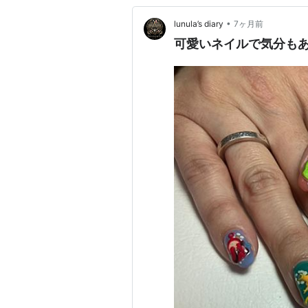
•
lunula’s diary
7ヶ月前
可愛いネイルで気分も