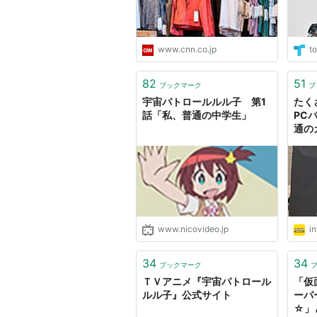
www.cnn.co.jp
to
82
51
ブックマーク
ブ
宇宙パトロールルル子 第1
たく
話「私、普通の中学生」
PC
通の
一味
い 
ニレ
www.nicovideo.jp
in
34
34
ブックマーク
ＴＶアニメ『宇宙パトロール
「仮
ルル子』公式サイト
ーパ
☆」