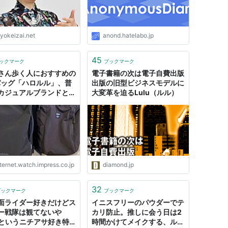
yokeizai.net
anond.hatelabo.jp
45
ックマーク
ブックマーク
さん歩く人におすすめの
電子書籍の次は電子自費出版
バッグ「ハロルル」、普
出版の旧型ビジネスモデルに
カジュアルブランドとは
大変革を迫るLulu（ルル）
違う性能を語らせてほし
【テレワークグッズ・ミ
ビュー 第46回】
ternet.watch.impress.co.jp
diamond.jp
32
ブックマーク
ブックマーク
面ライダー好きだけどス
イニスフリーのパウダーでテ
ー戦隊は観てないや
カリ防止。推しに会う日は2
というニチアサ好き特
時間かけてメイクする、ルル