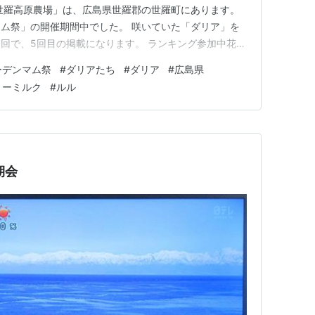
世羅高原農場」は、広島県世羅郡の世羅町にあります。
ム祭」の開催期間中でした。 咲いていた「ダリア」を
回で、5回目の掲載になります。 ランキング参加中花の
真・カメラ
ーデンマム祭
#
ダリアたち
#
ダリア
#
広島県
リーミルク
#
ルル
期会