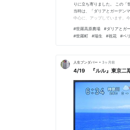
りに立ち寄りました。 この「
当時は、「ダリアとガーデンマ
中心に、アップしています。今
ある風景 ランキング参加中写
#
世羅高原農場
#
ダリアとガ
#
世羅町
#
瑞生
#
祝花
#
ベ
•
人生ブンダバー
3ヶ月前
4/19 『ルル』東京二