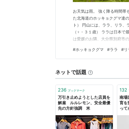
お天気は雨。 強く降る時間帯
た北海道のホッキョクグマ達の
ト） 円山には、ララ、リラ、
（♀・３１歳） ララは日本で
は愛媛のお隣、大分県別府市の
時代があったとは！ 今のララ
#
ホッキョクグマ
#
ララ
#
リ
た功績はとても大きいと思いま
３・９死亡）との間に８頭の子
ネットで話題
236
132
ブックマーク
万引き止めようとした店員を
南場
解雇 ルルレモン、安全最優
育を
先の方針強調 米
って