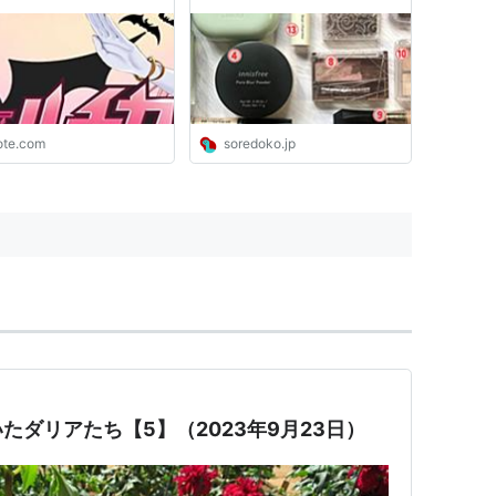
タクがいる理由につい
さんの愛用コスメ - ソレドコ
スーパー戦隊のオタク”が
品の違いを分析しつつ考
みた｜ルル＝ルチカ／
ber｜note
ote.com
soredoko.jp
たダリアたち【5】（2023年9月23日）