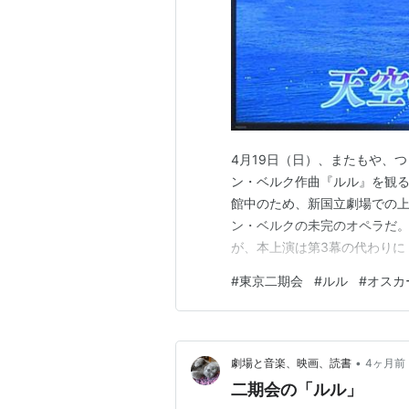
4月19日（日）、またもや、
ン・ベルク作曲『ルル』を観る（於新
館中のため、新国立劇場での
ン・ベルクの未完のオペラだ
が、本上演は第3幕の代わりに
カー・ヨッケルは、30-31
#
東京二期会
#
ルル
#
オスカ
てられ妖艶な女性に成長する
れ、男が次々と破滅していく物
•
劇場と音楽、映画、読書
4ヶ月前
二期会の「ルル」