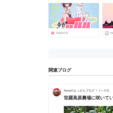
撮オ
て“
両作
えて
VTu
luluco.tv
n
関連ブログ
•
fwssのえっさんブログ
3ヶ月前
世羅高原農場に咲いてい