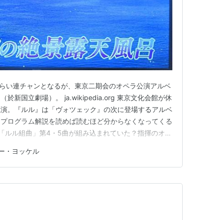
つらい連チャンとなるが、東京二期会のオペラ公演アルベ
国立劇場）。 ja.wikipedia.org 東京文化会館が休
上演。『ルル』は「ヴォツェック』の次に登場するアルベ
。プログラム解説を読めば読むほど分からなくなってくる
「ルル組曲」第4・5曲が組み込まれていた？指揮のオス
歳。今回が日本デビュー。少女「ルル」はシェーン博士に育
ー・ヨッケル
（谷崎潤一郎の世界？）。その「妖艶性」に惹きつけら
…