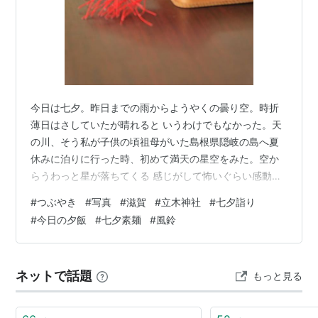
今日は七夕。昨日までの雨からようやくの曇り空。時折
薄日はさしていたが晴れると いうわけでもなかった。天
の川、そう私が子供の頃祖母がいた島根県隠岐の島へ夏
休みに泊りに行った時、初めて満天の星空をみた。空か
らうわっと星が落ちてくる 感じがして怖いぐらい感動し
たのを覚えている。一緒にみていた祖母も母もすでに星
#
つぶやき
#
写真
#
滋賀
#
立木神社
#
七夕詣り
となってしまっているが、あの島は今も満天の星空をみ
#
今日の夕飯
#
七夕素麺
#
風鈴
ることができるんだろうな。 さて、地元の神社では七夕
飾りをされていたので行ってみた。 去年も七夕詣りに訪
れたが早すぎる梅雨明けで晴天。蝉も鳴き出していた。
ネットで話題
もっと見る
今年は曇天。少し蒸し暑いが去年よりは暑さなんて全然
マシだ。 花手水には紫陽花の他に色ん…