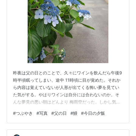
昨夜は父の日とのことで、久々にワインを飲んだら午後9
時半頃眠ってしまい、途中 11時頃に目が覚めた。それか
ら内容は覚えていないが人形が出てくる怖い夢を見てい
た気がする。やはりワインは自分には合わないのか。そ
んな夢見の悪い朝はどんより 梅雨空だった。しかし気温
は低く過ごしやすかった。こんな梅雨ならウエルカム
#
つぶやき
#
写真
#
父の日
#
鰻
#
今日の夕飯
だ。 昨日はそう父の日で、娘夫婦から宅急便が届いた。
大きめの冷凍の鰻。冷蔵で解凍してさっそく今日の夕飯
に。 今日の夕飯「鰻丼ぶり錦糸卵入り」 一度袋のまま熱