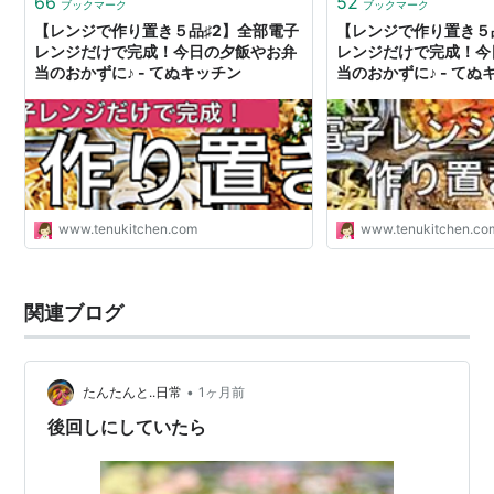
66
52
ブックマーク
ブックマーク
【レンジで作り置き５品♯2】全部電子
【レンジで作り置き５
レンジだけで完成！今日の夕飯やお弁
レンジだけで完成！今
当のおかずに♪ - てぬキッチン
当のおかずに♪ - てぬ
www.tenukitchen.com
www.tenukitchen.co
関連ブログ
•
たんたんと..日常
1ヶ月前
後回しにしていたら