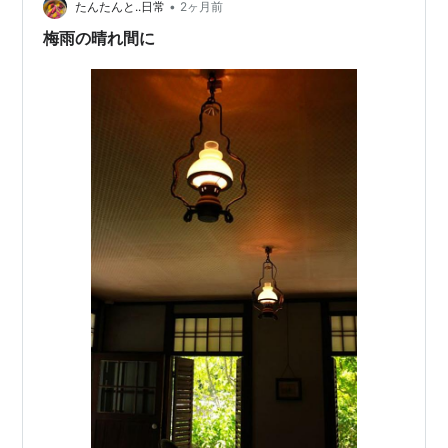
•
湯でボイルして、フライパンで軽く焼いた。ふっくらと
たんたんと..日常
2ヶ月前
柔らかい 美味しい鰻だった(ありがとうね)。 ランキング
梅雨の晴れ間に
参加中写真・カメラ