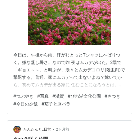
今日は、午後から雨。汗がじとっとTシャツにへばりつ
く。嫌な蒸し暑さ。なので昨 夜はムカデが出た。2階で
「ギョエ～～」と叫ぶが、淡々とムカデコロリ(殺虫剤)で
撃退する。普通、家にムカデって出ないよね？嫁いでか
ら、初めてムカデが出る家に 住むことになろうとは。今
の時期、ベットの上にテントみたいなワンタッチ式蚊帳
#
つぶやき
#
写真
#
滋賀
#
びわ湖文化公園
#
さつき
を して寝ているので安心は安心なんだけど。ムカデコロ
#
今日の夕飯
#
茄子と豚バラ
リのストックは欠かせないので 何かとお金がかかる梅雨
間近の季節。 さて、びわ湖文化公園さつきの花の続き。
次から次へと咲き出したかと思えば先に咲いた子はぽろ
ぽろと花を落とす。まるでマ ジックショーを観ているか
•
たんたんと..日常
2ヶ月前
のよう。 初夏の木漏れ日がどこ…