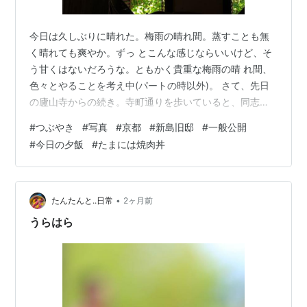
今日は久しぶりに晴れた。梅雨の晴れ間。蒸すことも無
く晴れても爽やか。ずっ とこんな感じならいいけど、そ
う甘くはないだろうな。ともかく貴重な梅雨の晴 れ間、
色々とやることを考え中(パートの時以外)。 さて、先日
の廬山寺からの続き。寺町通りを歩いていると、同志社
の創立者、新島 襄とその妻八重の私邸であった新島旧邸
#
つぶやき
#
写真
#
京都
#
新島旧邸
#
一般公開
が一般公開(無料)だったので入ってみた。 建物は1878年
#
今日の夕飯
#
たまには焼肉丼
竣工1985年に京都市の有形文化財に指定され、翌年に家
具57点、1993 年に付属屋と門が追加指定されている。
資料なども展示されていて、その中のワッフルベーカ
ー。今でも使えそう。 毎週月曜の夕方に「八重の桜」が
•
たんたんと..日常
2ヶ月前
再放送されているよう…
うらはら