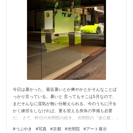
今日は暑かった。最近暑いとか爽やかとかそんなことば
っかり言っている。暑いと 言ってもそこは5月なので、
まだそんなに湿気が無い分耐えられる。今のうちに汗を
かく練習をしなければ。夏を迎える身体の準備も必要
だ。 さて、昨日の光明院の続き。 光明院の「波心庭」は
重森三玲が光明をモチーフに作庭した池泉式枯山水庭
#
つぶやき
#
写真
#
京都
#
光明院
#
アート展示
園。 (特に中央に三尊石がありそれぞれ釈迦三尊、阿弥陀