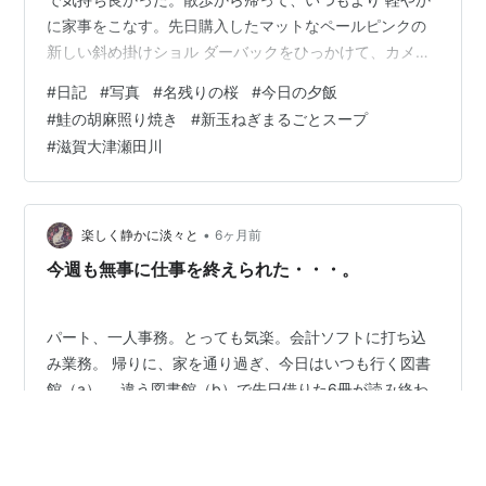
に家事をこなす。先日購入したマットなペールピンクの
新しい斜め掛けショル ダーバックをひっかけて、カメラ
のSDカードを買いに出た。このバック、最初ピンク 色は
#
日記
#
写真
#
名残りの桜
#
今日の夕飯
派手かな？と一瞬躊躇したがやや小ぶりなのと春に持つ
#
鮭の胡麻照り焼き
#
新玉ねぎまるごとスープ
にはちょうど良い差し 色なっている。そして何より明る
#
滋賀大津瀬田川
い色で気分が上った。 さて、昨日たこ焼き屋さんで食べ
終え、川の方まで歩いてみた。川沿いの桜は前日の 大雨
にも耐えまだ見頃を保っているものもあった。 カヤック
の練習をする人、釣りをする人、な…
•
楽しく静かに淡々と
6ヶ月前
今週も無事に仕事を終えられた・・・。