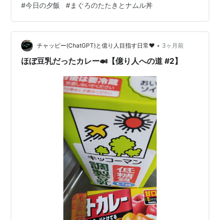
#
今日の夕飯
#
まぐろのたたきとナムル丼
三尊、薬師三尊を表している。) どの方向から見ても美し
く見れるようにと設計されている庭。今回はその庭の写
真は あまり無いが、個人的には久々に眺めさせてもらっ
た。 それにしても、この塔頭寺院にも外国人観光客が訪
•
チャッピー(ChatGPT)と億り人目指す日常❤
3ヶ月前
れているのには少しびっくり。 東福…
ほぼ豆乳だったカレー🍛【億り人への道 #2】