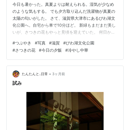
今日も暑かった。真夏よりは耐えられる。湿気が少なめ
のような気もする。 でも夕方取り込んだ洗濯物が真夏の
太陽の匂いがした。 さて、滋賀県大津市にあるびわ湖文
化公園へ。自宅から車で10分ほど。 新緑もまだまだ美し
いが、さつきの花もやっと見頃を迎えていた。 何日か前
に様子を見に行った時はまだまだだったがこの前の雨で
#
つぶやき
#
写真
#
滋賀
#
びわ湖文化公園
一気に開花。 図書館や美術館がある公園なので、比較的
#
さつきの花
#
今日の夕飯
#
冷やし中華
静か(てか人いなさすぎやろ)。昼間だし 暑いのかな。折
角綺麗に咲いたのに..。 比較的さつきの花って撮る人あ
まりいないのかもしれない。普段街のいたるところ の植
え込みとかに咲いているからそう珍しくない花なのか
•
たんたんと..日常
3ヶ月前
も。 あと少し続きます。 今日…
試み