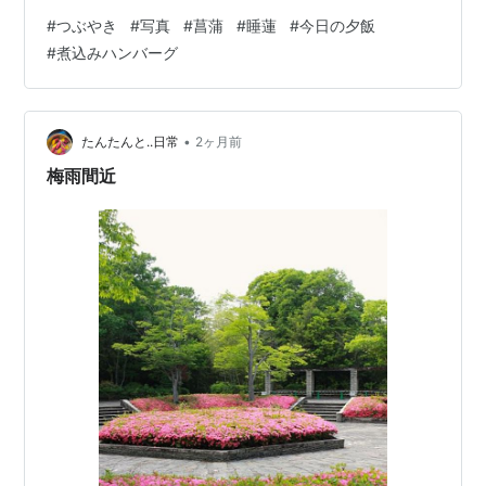
たるわ」って言って通販でさっさと購入したやつだ け
#
つぶやき
#
写真
#
菖蒲
#
睡蓮
#
今日の夕飯
ど、吸引力はあるが、なんせ重い。普段、掃除機をかけ
#
煮込みハンバーグ
ない人が買うとこういう ことになる。買ってもらって言
うのもなんだけど、いつも掃除機をかけるたびに腹が 立
つのだ。 ...と毒々しい私の心とは裏腹にお花の写真。誰
のためでもなく時期が来たらた だひたすらに咲き、時期
•
たんたんと..日常
2ヶ月前
が来たら悲しみもなく散るという花…
梅雨間近