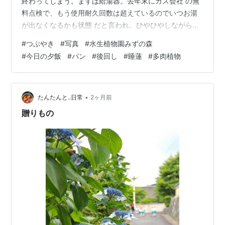
終わってしまう。まずは給湯器。去年末にガス会社 の無
料点検で、もう使用耐久回数は超えているのでいつお湯
が出なくなるかも状態 だと言われ、ひやひやしながら使
用していたが、あれからもう半年過ぎた。いい加 減取り
#
つぶやき
#
写真
#
水生植物園みずの森
替えなければ。なので今週末ガス会社の夏相談会とやら
#
今日の夕飯
#
パン
#
後回し
#
睡蓮
#
多肉植物
のイベントがあるの で行ってみることに。 今年の健康診
断、予約をつい先延ばししていたら結局来年早々の枠し
か空いていな くて。でもとりあえず予約した。 あとまだ
なのが、美容室の予約(くせ毛なので縮毛矯正)と歯医者の
•
たんたんと..日常
2ヶ月前
予約。 さて、水生植物園みず…
贈りもの