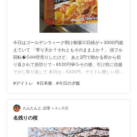
今日はゴールデンウィーク明け相場😮‍💨日経が＋3000円超
えていて 「寄り天か？それともそのまま上か？」 頭フル
回転🧠💦IHI空売りしたけど、 あと2円で助かる所から切
り返されて損切りで－8520円💀💦その後、引け前に信越
で少し取り返して 本日は－5420円。デイトレ難しい😢
後場引け後、 疲れて寝落ちしてしまい 気づいたら18時。
#
デイトレ
#
日本株
#
今日の夕飯
夜は豚肉、玉ねぎ、じゃがいもがあったのでカレー作成
🍛しかも水少なめ、 ほぼ豆乳🥛完成したのは「豆乳にカ
レー粉入りました👳」 みたいな超マイルド味カレー🤣💦
•
最近、血圧も高めで少し不安。 相場、お金、将来… 頭の
たんたんと..日常
4ヶ月前
中がぐるぐる。でも、とりあえず今日は 温かいカレー食
名残りの桜
べられ…