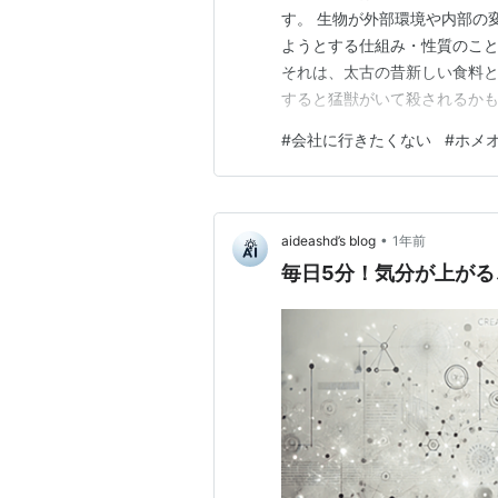
す。 生物が外部環境や内部の
ようとする仕組み・性質のこと
それは、太古の昔新しい食料
すると猛獣がいて殺されるか
という人間に刷り込まれた性
#
会社に行きたくない
#
ホメ
きたともいえるでしょう。 現
残され衰退していくと言われ
•
aideashd’s blog
1年前
毎日5分！気分が上がる