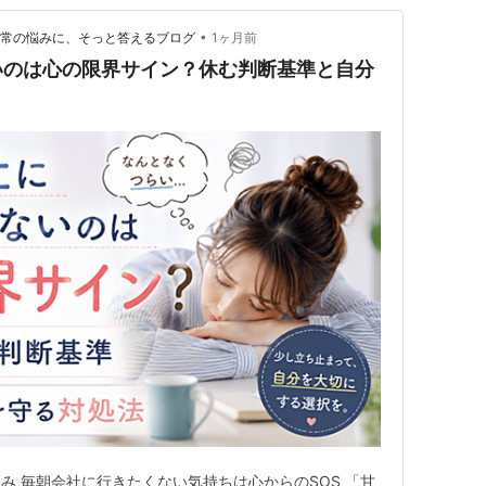
•
日常の悩みに、そっと答えるブログ
1ヶ月前
いのは心の限界サイン？休む判断基準と自分
み 毎朝会社に行きたくない気持ちは心からのSOS 「甘