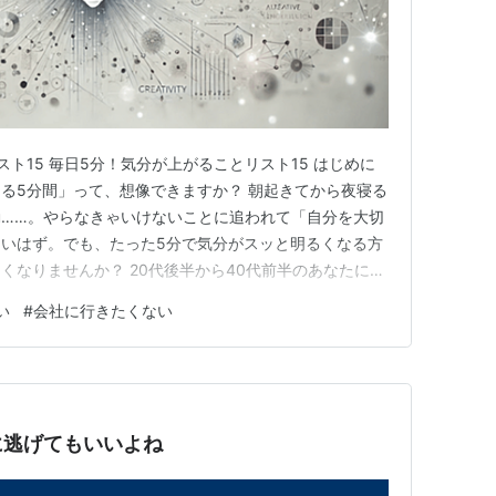
ト15 毎日5分！気分が上がることリスト15 はじめに
る5分間」って、想像できますか？ 朝起きてから夜寝る
……。やらなきゃいけないことに追われて「自分を大切
いはず。でも、たった5分で気分がスッと明るくなる方
くなりませんか？ 20代後半から40代前半のあなたにと
いるけれど、どこかで息切れしそう」な感じではないでし
い
#
会社に行きたくない
て、プライベートと仕事の境界も曖昧。SNSで見かけ
っと楽しまな…
に逃げてもいいよね