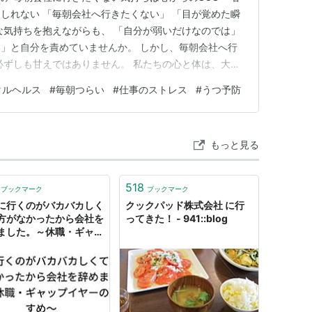
しれない 「毎朝会社へ行きたくない」 「目が覚めた瞬
な気持ちを抱えながらも、 「自分が弱いだけなのでは」
」と自分を責めていませんか。 しかし、毎朝会社へ行
必ずしも甘えではありません。 私たちの心と体は、大き
危険を知らせるためにさまざまなサインを出します。 そ
タルヘルス
#
毎朝つらい
#
仕事のストレス
#
うつ予防
」という感情です。 例えば、人間関係のトラブルや長
、 仕事量の…
もっと見る
518
ブックマーク
ブックマーク
に行くのがバカバカしく
クックパッド株式会社 に行
方がなかったから会社を
ってきた！ - 941::blog
ました。～休職・ギャッ
ヤーのすすめ～