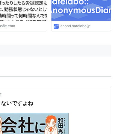
故に遭ったりしたら労災
もされるのに、勤務状態
ないとしたら、通勤時間
何時間なんですか？」と
たところ、「通勤時間は
osfie.com
anond.hatelabo.jp
時間だ。勤務時間ではな
と言われた話
前
くないですよね