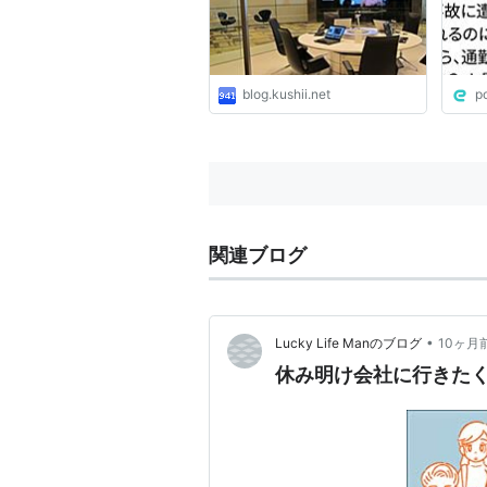
で事
認定
じゃ
って
聞い
blog.kushii.net
p
通勤
い」
関連ブログ
•
Lucky Life Manのブログ
10ヶ月
休み明け会社に行きた