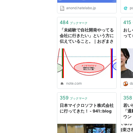
anond.hatelabo.jp
p
484
415
ブックマーク
「未経験で自社開発やってる
おし
会社に行きたい」という方に
って
伝えていること。｜おざまさ
note.com
da
359
358
ブックマーク
日本マイクロソフト株式会社
若い
に行ってきた！ - 941::blog
「通
ウン
すか
され