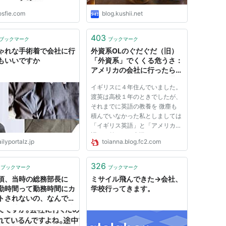
osfie.com
blog.kushii.net
403
ブックマーク
ブックマーク
ゃれな手術着で会社に行
外資系OLのぐだぐだ（旧）
もいいですか
「外資系」でくくる危うさ：
アメリカの会社に行ったら、
イギリスの英語も文化も通じ
イギリスに４年住んでいました。
なかった
渡英は高校１年のときでしたが、
それまでに英語の教養を 微塵も
積んでいなかった私としましては
「イギリス英語」と「アメリカ英
語」の差なんて意識するどころで
ilyportalz.jp
toianna.blog.fc2.com
はなく She likes him. という文
章を She likes his. と書くぐら
いにはダメでした。 その後イギ
326
ブックマーク
ブックマーク
リスに４年いたお陰様で ...
頃、当時の総務部長に
ミサイル飛んできた→会社、
勤時間って勤務時間にカ
学校行ってきます。
トされないの、なんでで
。会社に行くために拘束
ているんですよね。途中