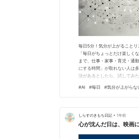
毎日5分！気分が上がることリス
「毎日がちょっとだけ楽しくな
まで、仕事・家事・育児・通勤
にする時間」が取れない人は多
法があるとしたら、試してみた
って、今の毎日は「充実して
#
AI
#
毎日
#
気分が上がらな
ょうか。リモートワークが増え
る素敵な投稿を見ては「私もも
•
しらすのきもち日記
1年前
心が沈んだ日は、映画