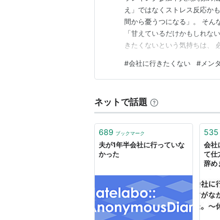
え」ではなくストレス反応かも
間から憂うつになる」。 そん
「甘えているだけかもしれない
きたくないという気持ちは、 
なストレスを受け続けると、 
#
会社に行きたくない
#
メン
の一つが「会社へ行きたくない
時間労働、過度なプレッシャー
ネットで話題
689
535
ブックマーク
夫が1年半会社に行っていな
会社
かった
て仕
辞め
プイ