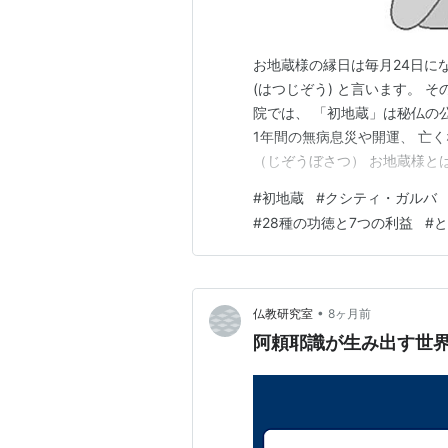
お地蔵様の縁日は毎月24日に
(はつじぞう) と言います。 
院では、 「初地蔵」は秘仏の
1年間の無病息災や開運、 亡
（じぞうぼさつ） お地蔵様と
じぞう） 道祖神（どうそじん
#
初地蔵
#
クシティ・ガルバ
京都巣鴨「とげぬき地蔵尊高岩
#
28種の功徳と7つの利益
#
と
「子安地蔵寺」 地蔵菩薩（…
•
仏教研究室
8ヶ月前
阿頼耶識が生み出す世