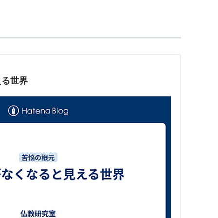
る。
道
(刀途)は、三途、
三趣
、
三悪道
と言われ比較的否定
的にとらえられる。
える世界