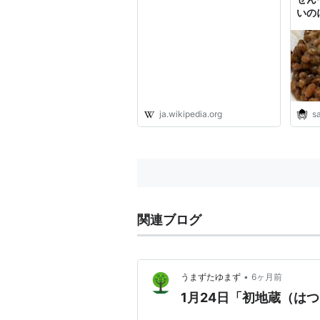
いの
こと
しっ
ぁと
界を
ja.wikipedia.org
s
関連ブログ
•
うまずたゆまず
6ヶ月前
1月24日「初地蔵（は