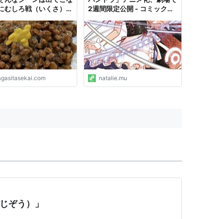
にむしろ戦（いくさ）の
2週間限定公開 - コミックナ
を考え、僕たちは六道を
タリー
かり生きて行かなきゃな
思ったこと - 失われた世
探して
agasitasekai.com
natalie.mu
つじぞう）」