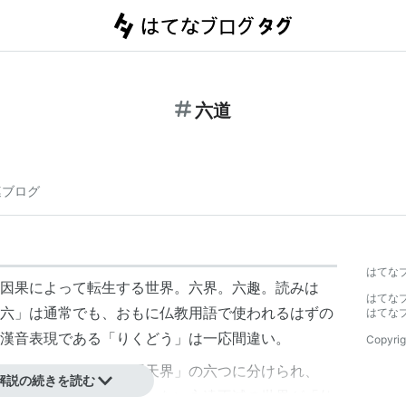
六道
連ブログ
はてな
因果によって転生する世界。六界。六趣。読みは
はてな
六」は通常でも、おもに仏教用語で使われるはずの
はてな
漢音
表現である「りくどう」は一応間違い。
Copyrig
修羅界
」「
人間界
」「
天界
」の六つに分けられ、
解説の続きを読む
る世界を脱せず、輪廻しない永遠不滅の世界が「仏