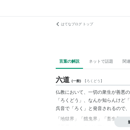
はてなブログ トップ
言葉の解説
ネットで話題
関
六道
(
一般
)
【
ろくどう
】
仏教において、一切の衆生が善悪の
「ろくどう」、なんか知らんけど「
呉音
で「ろく」と発音されるので、
「
地獄界
」「
餓鬼界
」「
畜生界
」「
「天界」といえども苦しみの輪廻す