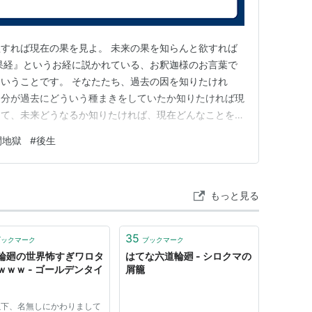
すれば現在の果を見よ。 未来の果を知らんと欲すれば
果経』というお経に説かれている、お釈迦様のお言葉で
いうことです。 そなたたち、過去の因を知りたけれ
自分が過去にどういう種まきをしていたか知りたければ現
して、未来どうなるか知りたければ、現在どんなことをし
だと。 夜、真っ暗なところで種まきをして、どんな種
間地獄
#
後生
実際に出てきたものを見れば、どんな種をまいたかが分か
未来どうなるか。世間では、占…
もっと見る
35
ブックマーク
ブックマーク
輪廻の世界怖すぎワロタ
はてな六道輪廻 - シロクマの
ｗｗｗ - ゴールデンタイ
屑籠
以下、名無しにかわりまして