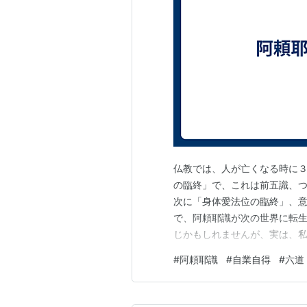
仏教では、人が亡くなる時に３
の臨終」で、これは前五識、
次に「身体愛法位の臨終」、
で、阿頼耶識が次の世界に転生
じかもしれませんが、実は、私
頃は小学校特有の風景があっ
#
阿頼耶識
#
自業自得
#
六道
学すると、また違う世界が始
の時代で見える景色も、出会う