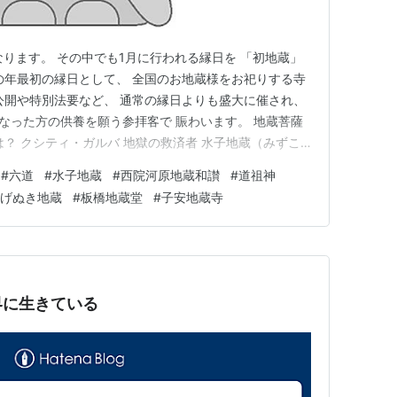
なります。 その中でも1月に行われる縁日を 「初地蔵」
その年最初の縁日として、 全国のお地蔵様をお祀りする寺
公開や特別法要など、 通常の縁日よりも盛大に催され、
くなった方の供養を願う参拝客で 賑わいます。 地蔵菩薩
は？ クシティ・ガルバ 地獄の救済者 水子地蔵（みずこ
） お地蔵様の御利益 「初地蔵」の縁日がある主な寺 東
#
六道
#
水子地蔵
#
西院河原地蔵和讃
#
道祖神
寺」 神奈川県小田原市「板橋地蔵堂」 和歌山県橋本市
げぬき地蔵
#
板橋地蔵堂
#
子安地蔵寺
界に生きている