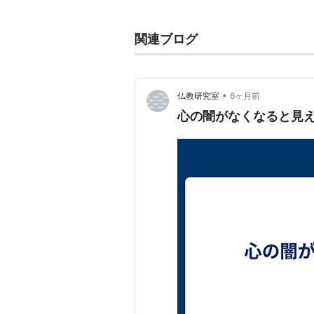
の世界(仏界)」であると言われてい
地獄道
(火途)
餓鬼道
(血途)
畜生
関連ブログ
的であり、
修羅道
人道 天道 は比較的肯定
•
仏教研究室
6ヶ月前
関連キーワード
心の闇がなくなると見
三界