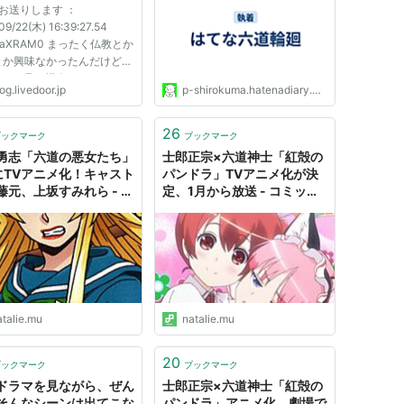
がお送りします ：
09/22(木) 16:39:27.54
iTyaXRAM0 まったく仏教とか
とか興味なかったんだけど
iとかで見る機会があってとっ
og.livedoor.jp
p-shirokuma.hatenadiary.com
怖かったのね だからまとめ
 12 ：以下、名無しにかわ
てVIPがお送りします ：
26
ブックマーク
ブックマーク
09/22(木) 16:40:18.25
勇志「六道の悪女たち」
士郎正宗×六道神士「紅殻の
yaXRAM0 では...
にTVアニメ化！キャスト
パンドラ」TVアニメ化が決
藤元、上坂すみれら - コ
定、1月から放送 - コミック
クナタリー
ナタリー
atalie.mu
natalie.mu
20
ブックマーク
ブックマーク
ドラマを見ながら、ぜん
士郎正宗×六道神士「紅殻の
そんなシーンは出てこな
パンドラ」アニメ化、劇場で