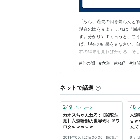
「汝ら、過去の因を知らんと欲
現在の因を見よ」 これは『因
す。分かりやすく言うと、こう
ば、現在の結果を見なさい。
在の結果を見れば分かる。そ
ているかそれを見れば分かるの
#
心の闇
#
六道
#
お経
#
無
をまいたのか分からなくても
る。これと同じです。 また、
ネットで話題
249
48
ブックマーク
カオスちゃんねる : 【閲覧注
六道
意】六道輪廻の世界怖すぎワ
ｗｗ
ロタｗｗｗｗｗ
ムズ
2011年09月23日00:00 【閲覧注
9 ：