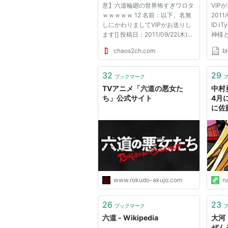
意】六道輪廻の世界怖すぎワロタ
VIP
ｗｗｗｗｗ 12 名前：以下、名無
2011/
しにかわりましてVIPがお送りし
ID:
ます[] 投稿日：2011/09/22(木)
神様
16:40:18.25 ID:iTyaXRAM0 では
wik
chaos2ch.com
bl
勝手に まずは天界 天界は、六道
ても
の最上位であり、天人になること
ました
ができる。 天人は長寿で、空を
りまし
32
29
ブックマーク
飛ぶなどの神通力が使える。ま
2011/
TVアニメ「六道の悪女た
中村
た、...
ID:iT
ち」公式サイト
4月
に佐
ミッ
www.rokudo-akujo.com
n
26
23
ブックマーク
六道 - Wikipedia
大河
ぜん