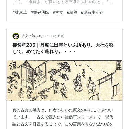
いて、「縦置き」が良いとする三条右大臣の説と、「横
置き」が良いとする書道の大家の作法の両説を併記して
#
徒然草
#
兼好法師
#
古文
#
柳筥
#
勘解由小路
いる。 『徒然草絵抄』(小泉吉永所蔵) 出典: 国書データ
ベース 🌙現代語対訳 柳筥に物を置く時、縦向きか、横向
きか、物によるのでしょうか。 柳筥やないばこに据すゆ
•
る物ものは、縦たてさま、横よこさま、物ものによるべ
古文で読みたい
10ヶ月前
きにや。 「巻物などは、縦向きに置いて、木の間から、
徒然草236｜丹波に出雲といふ所あり。大社を移
「巻物まきものなどは、縦たて…
して、めでたく造れり。・・・
真の古典の魅力は、作者が紡いだ原文の中にこそ息づい
ています。「古文で読みたい徒然草シリーズ」で、現代
語と古文を併読することで、古の言葉が今なお放つ光を