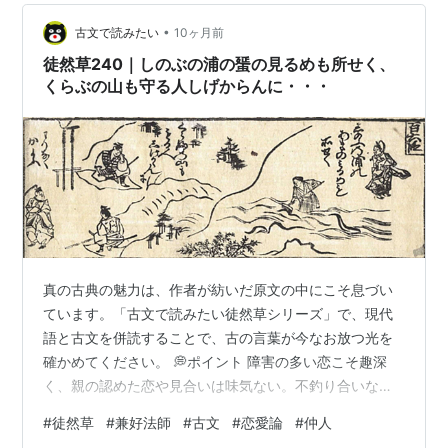
に欠け始めます。 やがて欠かけぬ。 よく注意していない
•
人には、たった一晩のうちに、 心こころとどめぬ人ひと
古文で読みたい
10ヶ月前
は、一夜ひとよの中うちに、 それほど形が変わるように
徒然草240｜しのぶの浦の蜑の見るめも所せく、
は見えないかもしれません。 さま…
くらぶの山も守る人しげからんに・・・
真の古典の魅力は、作者が紡いだ原文の中にこそ息づい
ています。「古文で読みたい徒然草シリーズ」で、現代
語と古文を併読することで、古の言葉が今なお放つ光を
確かめてください。 💭ポイント 障害の多い恋こそ趣深
く、親の認めた恋や見合いは味気ない。不釣り合いな恋
は不幸なので、風流を解さぬ相手なら恋はしない方が良
#
徒然草
#
兼好法師
#
古文
#
恋愛論
#
仲人
い。 『徒然草絵抄』(小泉吉永所蔵) 出典: 国書データベ