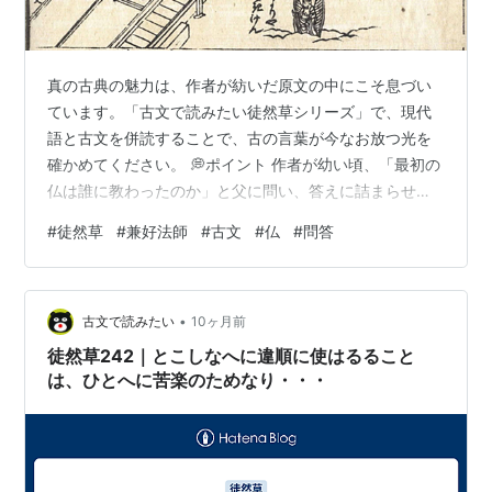
真の古典の魅力は、作者が紡いだ原文の中にこそ息づい
ています。「古文で読みたい徒然草シリーズ」で、現代
語と古文を併読することで、古の言葉が今なお放つ光を
確かめてください。 💭ポイント 作者が幼い頃、「最初の
仏は誰に教わったのか」と父に問い、答えに詰まらせ
た。父はそのやりとりを面白がって人に語ったという。
#
徒然草
#
兼好法師
#
古文
#
仏
#
問答
【終】徒然草はこの段で終わりです。 『徒然草絵抄』(小
泉吉永所蔵) 出典: 国書データベース 🌙現代語対訳 数え年
で八歳になった年、父に尋ねました。 八やつになりし年
•
とし、父ちちに問とひていはく、 「仏様とは、どのよう
古文で読みたい
10ヶ月前
なものでしょうか」と。 「仏ほとけはいかなるものにか
徒然草242｜とこしなへに違順に使はるること
候さぶらふらん」と言いふ。…
は、ひとへに苦楽のためなり・・・