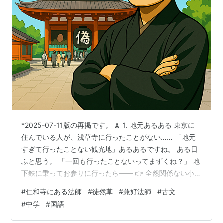
*2025-07-11版の再掲です。 🗼 1. 地元あるある 東京に
住んでいる人が、浅草寺に行ったことがない…… 「地元
すぎて行ったことない観光地」あるあるですね。 ある日
ふと思う。 「一回も行ったことないってまずくね？」 地
下鉄に乗ってお参りに行ったら―― 👉 全然関係ない小さ
なお寺に参拝して帰ってきた……というオチ😅 ⏳ 2. 700
#
仁和寺にある法師
#
徒然草
#
兼好法師
#
古文
年前にもいた！ 今ならネットやテレビがあるから、そん
#
中学
#
国語
なミスはしないはず。 でも700年前、やっちゃった人が
いました。 それが「仁和寺にある法師」。 超エリートの