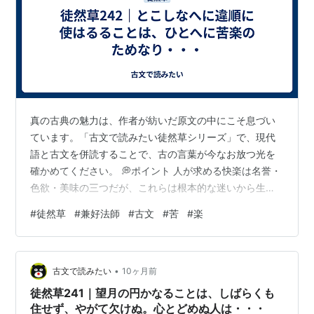
真の古典の魅力は、作者が紡いだ原文の中にこそ息づい
ています。「古文で読みたい徒然草シリーズ」で、現代
語と古文を併読することで、古の言葉が今なお放つ光を
確かめてください。 💭ポイント 人が求める快楽は名誉・
色欲・美味の三つだが、これらは根本的な迷いから生じ
る苦悩の元なので、求めない方が良い。 🌙現代語対訳 常
#
徒然草
#
兼好法師
#
古文
#
苦
#
楽
に 嫌ったり 好んだりして、心が動かされるのは、 とこ
しなへに違順ゐじゆんに使つかはるることは、 ひとえに
苦と楽によるものです。 ひとへに苦楽くらくのためな
•
り。 「楽」というのは、好み愛することです。 楽らくと
古文で読みたい
10ヶ月前
いふは、好このみ愛あいすることなり。 これを求めるこ
徒然草241｜望月の円かなることは、しばらくも
とは、止まる時がありません。 …
住せず、やがて欠けぬ。心とどめぬ人は・・・