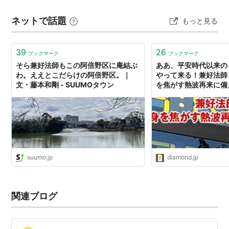
学僧（現代なら東大卒クラス📚）、 しかもベテランのお
ネットで話題
もっと見る
っさん僧侶。 なのに――「仁和寺」を知らずにコレ…
39
26
ブックマーク
ブックマーク
そら兼好法師もこの阿倍野区に庵結ぶ
ああ、平安時代以来の
わ。ええとこだらけの阿倍野区。｜
やって来る！兼好法師
文・藤本和剛 - SUUMOタウン
を焦がす熱波再来に備
suumo.jp
diamond.jp
関連ブログ