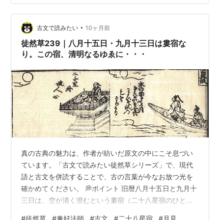
ース 🌙現代語対訳 人目を忍ぶ「信夫の浦」で、海松布
（みるめ）という海藻を採る海人のように、人の見る目
•
が多くて、自由に会えず、 しのぶの浦うらの蜑あまの見
古文で読みたい
10ヶ月前
みるめも所ところせく、 暗い「くらぶの山」も見守る人
徒然草239｜八月十五日・九月十三日は婁宿な
が多いのに、 くらぶの山やまも守も…
り。この宿、清明なるゆゑに・・・
真の古典の魅力は、作者が紡いだ原文の中にこそ息づい
ています。「古文で読みたい徒然草シリーズ」で、現代
語と古文を併読することで、古の言葉が今なお放つ光を
確かめてください。 💭ポイント 旧暦八月十五日と九月十
三日は、空が清く澄むという婁宿（二十八星宿のひと
つ）にあたるため、月を鑑賞するのに良い夜とされてい
#
徒然草
#
兼好法師
#
古文
#
二十八星宿
#
月見