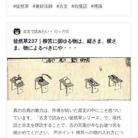
その博識ぶりと鋭い観察眼を披露する。 『徒然草絵抄』
#
徒然草
#
兼好法師
#
古文
#
自慢話
#
博識
(小泉吉永所蔵) 出典: 国書データベース 🌙現代語対訳 護
衛官の近友という人が自慢話だとして、七項目を書き留
めたものがありました。 御随身みずいじん近友ちかとも
•
が自讃じさんとて、七箇条しちかじょう書かき留とめた
古文で読みたい
10ヶ月前
ることあり。 どれも馬術のことで、どうということもな
徒然草237｜柳筥に据ゆる物は、縦さま、横さ
い事柄です。 みな馬芸ばげい、さ…
ま、物によるべきにや・・・
真の古典の魅力は、作者が紡いだ原文の中にこそ息づい
ています。「古文で読みたい徒然草シリーズ」で、現代
語と古文を併読することで、古の言葉が今なお放つ光を
確かめてください。 💭ポイント 柳筥への物の入れ方につ