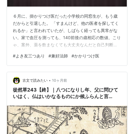
６月に、掛かりつけ医だった小学校の同窓生が、もう歳
だからと引退した。 「すまんけど、他の医者を探してく
れるか」と言われていたが、しばらく経っても異常がな
い。家で血圧を測っても、140前後の歳相応の数値。こり
ゃ、案外、薬を飲まなくても大丈夫なんだと自己判断。
「薬から病を起こす 」「薬は身の毒」なんてことわざは
#
よき友三つあり
#
兼好法師
#
かかりつけ医
的を得ているのだと、半年近く医者通いせず、薬も飲ま
ずに放ったらかしにしていた。 ところがどっこい北の
湖。10月頃から歯が痛い。肩をボキボキ、首をネジネ
•
ジ、調子がおかしい。耳も詰まった感じがする。 なんて
古文で読みたい
10ヶ月前
ーこったい肩こったい。こいつぁー駄目だと勘念して、
徒然草243【終】｜八つになりし年、父に問ひて
半年ぶりに新しいクリニックへ。診察を待…
いはく、仏はいかなるものにか候ふらんと言
ふ・・・