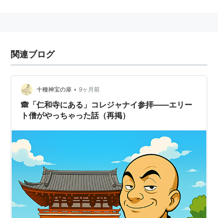
法師
」とも表記される。
「
太平記
巻二十一
」には
高師直
が
塩谷判官
（
塩冶高
貞
）の奥さんにおくった艶書（ラブレター）の代筆をし
たエピソードが出てくる。
関連ブログ
•
十種神宝の扉
9ヶ月前
🙈「仁和寺にある」コレジャナイ参拝――エリー
ト僧がやっちゃった話（再掲）