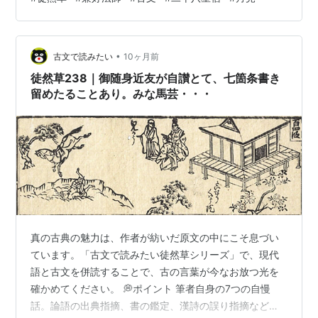
ます。 『徒然草絵抄』(小泉吉永所蔵) 出典: 国書データ
ベース 🌙現代語対訳 旧暦８月１５日と９月１３日は、婁
宿（ろうしゅく）にあたります。 八はち月ぐわつ十じふ
•
五ご日にち・九く月ぐわつ十じふ三さん日にちは婁宿ろ
古文で読みたい
10ヶ月前
うしゆくなり。 この宿は、空が清く澄み渡るため、月を
徒然草238｜御随身近友が自讃とて、七箇条書き
鑑賞するのに良い夜とされています…
留めたることあり。みな馬芸・・・
真の古典の魅力は、作者が紡いだ原文の中にこそ息づい
ています。「古文で読みたい徒然草シリーズ」で、現代
語と古文を併読することで、古の言葉が今なお放つ光を
確かめてください。 💭ポイント 筆者自身の7つの自慢
話。論語の出典指摘、書の鑑定、漢詩の誤り指摘など、