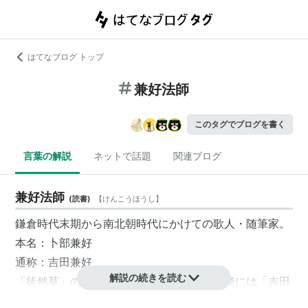
はてなブログ トップ
兼好法師
このタグでブログを書く
言葉の解説
ネットで話題
関連ブログ
兼好法師
(
読書
)
【
けんこうほうし
】
鎌倉時代
末期から
南北朝時代
にかけての歌人・随筆家。
本名
：
卜部兼好
通称
：
吉田兼好
解説の続きを読む
「
徒然草
」の作者として有名。
江戸時代
以降には「
吉田
兼好
」と呼ばれるようになる。
出家
したことから「
兼好