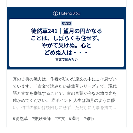
真の古典の魅力は、作者が紡いだ原文の中にこそ息づい
ています。「古文で読みたい徒然草シリーズ」で、現代
語と古文を併読することで、古の言葉が今なお放つ光を
確かめてください。 💭ポイント 人生は満月のように儚
い。俗世の願いは後回しにせず、ただちに万事を捨て仏
道に励むべきだという人生の教訓。 🌙現代語対訳 満月の
#
徒然草
#
兼好法師
#
古文
#
満月
#
修行
円い状態は、束の間もとどまることなく、 望月もちづき
の円まどかなることは、しばらくも住ぢゆうせず、 すぐ