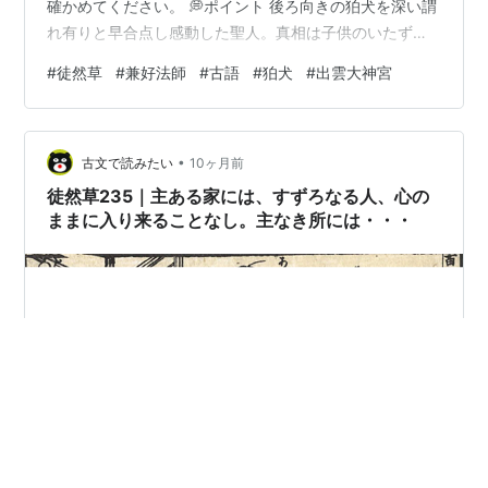
確かめてください。 💭ポイント 後ろ向きの狛犬を深い謂
れ有りと早合点し感動した聖人。真相は子供のいたずら
で、知ったかぶりの滑稽さを描く。 『徒然草絵抄』(小泉
#
徒然草
#
兼好法師
#
古語
#
狛犬
#
出雲大神宮
吉永所蔵) 出典: 国書データベース 🌙現代語対訳 丹波の国
に出雲という所があります。出雲の国の出雲大社を移し
て、立派に造られています。 丹波たんばに出雲いづもと
•
いふ所ところあり。大社おおやしろを移うつして、めで
古文で読みたい
10ヶ月前
たく造つくれり。 しださんという人が管理する所だった
徒然草235｜主ある家には、すずろなる人、心の
ので、秋の頃、聖海上人が、 …
ままに入り来ることなし。主なき所には・・・
真の古典の魅力は、作者が紡いだ原文の中にこそ息づい
ています。「古文で読みたい徒然草シリーズ」で、現代