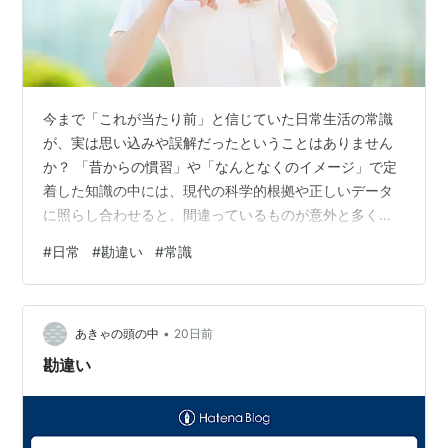
今まで「これが当たり前」と信じていた日常生活の常識
が、実は思い込みや誤解だったということはありません
か？ 「昔からの慣習」や「なんとなくのイメージ」で定
着した知識の中には、現代の科学的根拠や正しいデータ
に照らし合わせると、間違っているものが意外と多く存
在します。 本記事では、私たちが無意識に誤解しがちな
#
日常
#
勘違い
#
常識
「日常生活の常識10選」をピックアップし、正しい事実
とともに分かりやすく解説します。 ぜひこれまでの知識
を見直し、日々の暮らしをより豊かで正確なものにする
•
ヒントにしてみてください。 ***目次*** 1. 焦げたものを
あきゃの頭の中
20日前
食べるとがんになる？ 2. 水はたくさん飲むほど健康に良
勘違い
い？ 3. 洗濯機の洗…