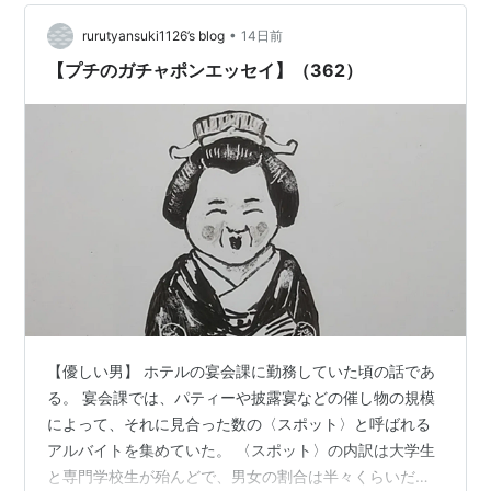
は他人から『こうだね』って言われたら『そうなのか』
•
って思う人。自分で『こういう人だ自分は』とあまり思
rurutyansuki1126’s blog
14日前
わない。なので、新しい思考を学んだ感じ」と明かし
【プチのガチャポンエッセイ】（362）
た。Me tooセルフイメージってそ…
【優しい男】 ホテルの宴会課に勤務していた頃の話であ
る。 宴会課では、パティーや披露宴などの催し物の規模
によって、それに見合った数の〈スポット〉と呼ばれる
アルバイトを集めていた。 〈スポット〉の内訳は大学生
と専門学校生が殆んどで、男女の割合は半々くらいだっ