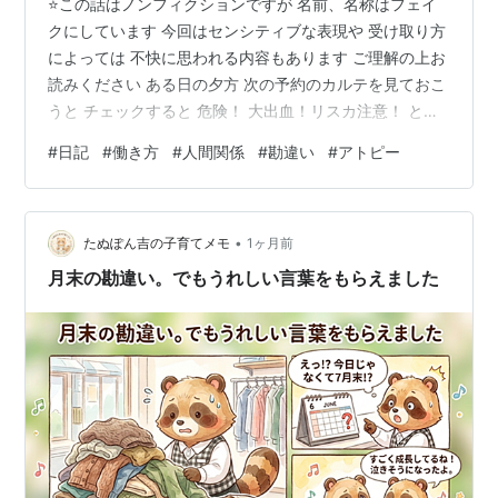
⭐この話はノンフィクションですが 名前、名称はフェイ
クにしています 今回はセンシティブな表現や 受け取り方
によっては 不快に思われる内容もあります ご理解の上お
読みください ある日の夕方 次の予約のカルテを見ておこ
うと チェックすると 危険！ 大出血！リスカ注意！ とイ
ラスト付で書いてありました な、なんだコレ❔ 大丈夫な
#
日記
#
働き方
#
人間関係
#
勘違い
#
アトピー
のか？この人・・・・？ 何かおかしい、と思って以前担
当した 掘君にききます ちょっと、コレ、何？ 大出血っ
てどうしたの？何が危険なの？ あーっ、その人の予約は
•
いったんだぁ わぁー頑張って～ え？いや、質問に答えて
たぬぽん吉の子育てメモ
1ヶ月前
よ 何があったのよ 何って、書いてあるとおり、リスカだ
月末の勘違い。でもうれしい言葉をもらえました
よリスカ❗…