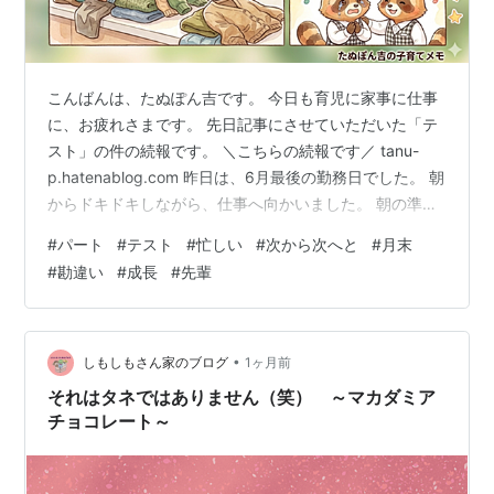
こんばんは、たぬぽん吉です。 今日も育児に家事に仕事
に、お疲れさまです。 先日記事にさせていただいた「テ
スト」の件の続報です。 ＼こちらの続報です／ tanu-
p.hatenablog.com 昨日は、6月最後の勤務日でした。 朝
からドキドキしながら、仕事へ向かいました。 朝の準備
も1人で行うのが初めてで、 （あれやって、これやっ
#
パート
#
テスト
#
忙しい
#
次から次へと
#
月末
て……） と頭の中でシミュレーションしながら準備を進
#
勘違い
#
成長
#
先輩
めます。 開店前に先輩が来て、 「準備バッチリだね！」
と言ってくださいました。 少しホッとしたものの、今度
は （マネージャーさんは、いつテストを見に来るんだろ
う……） と、またドキドキ。 月末で、チラシの割引最後
•
しもしもさん家のブログ
1ヶ月前
の…
それはタネではありません（笑） ～マカダミア
チョコレート～