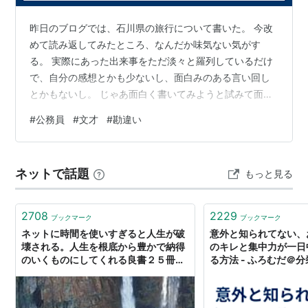
昨日のブログでは、石川県の旅行について書いた。 今改
めて読み返してみたところ、なんだか味気ない気がす
る。 実際にあった出来事をただ淡々と羅列しているだけ
で、自分の感想とかも少ないし、面白みのある言い回し
とかもないし。 じゃあ面白く書いてみようと試みて面白
く書けるほど自分に文才があるわけでもない。 だけど、
#
公務員
#
文才
#
勘違い
過去に自分には文才があるのではないかと勘違いした出
来事がある。 高校生の頃、１年に１度、全学年40組分の
一言文集が発刊されていた。 見開きに１クラス分が掲載
ネットで話題
もっと見る
され、一人20文字くらいの制限があった。 ３年間クラス
替えがなかった私の組は、最後の学年ともなれば一言文
集なんて飽きてしまう。 だって、面…
2708
2229
ブックマーク
ブックマーク
ネットに時間を使いすぎると人生が破
意外と知られてない、
壊される。人生を根底から豊かで納得
のキレと集中力が一日
のいくものにしてくれる良書２５冊を
る方法 - ふろむだ＠
紹介-分裂勘違い君劇場