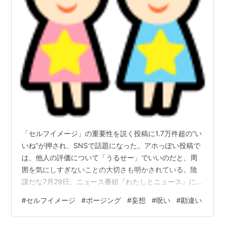
「セルフイメージ」の重要性を説く投稿に1.7万件超の“い
いね”が押され、SNSで話題になった。アホっぽい投稿で
は、他人の評価について「うるせー」でいいのだと、周
囲を気にしすぎないことの大切さも明かされている。陰
謀だな7月29日、ニュース番組『わたしとニュース』に国
際政治学者の三牧聖子氏が出演。その際、番組で紹介さ
#
セルフイメージ
#
ポージング
#
妄想
#
呪い
#
勘違い
れた投稿を受け、自身の考えを明かした。 三牧氏は「セ
ルフイメージしていますか？」という質問に対し、「私