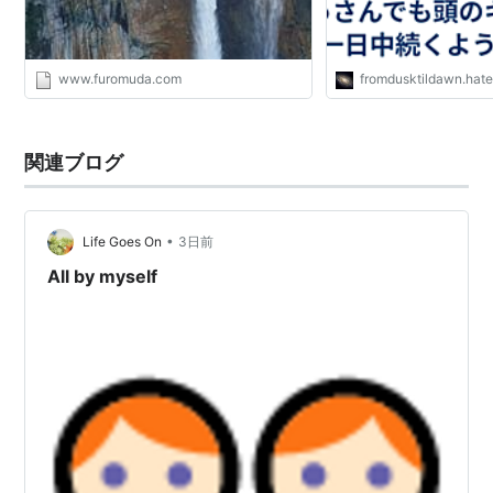
www.furomuda.com
fromdusktildawn.hat
関連ブログ
•
Life Goes On
3日前
All by myself