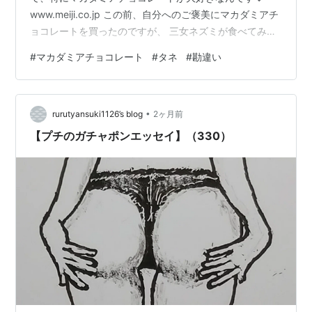
www.meiji.co.jp この前、自分へのご褒美にマカダミアチ
ョコレートを買ったのですが、 三女ネズミが食べてみた
いと言ってきたので、１個あげると、 このタネいらんね
#
マカダミアチョコレート
#
タネ
#
勘違い
んけど と、三女ネズミの手にはマカダミアのナッツ
が・・・。 (￣▽￣) それはタネちゃうから食べれるよ
ー！ と、教えてあげたら、とりあえず食べてはくれたの
•
ですが、 おいしくなかった ガーン(Ｔ＿Ｔ) もう、マカダ
rurutyansuki1126’s blog
2ヶ月前
ミアチョコレートは絶対あげない！ と、強く決心したマ
【プチのガチャポンエッセイ】（330）
マウマ…