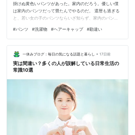
掛けぬ黄色いパンツがあった。家内のだろう。優しい僕
は家内のパンツだって畳たんでやるのだ。 還暦も過ぎる
と、若い女の子のパンツならいざ知らず、家内のパンツ
を見たからといって、いちいち興奮なんてしない。 〈な
#
パンツ
#
洗濯物
#
ヘアーキャップ
#
勘違い
んだ？こんなパンツあったかぁ？〉 そう思いながら畳も
うとしたのだが、なんだか様子がおかしい・・ 〈えぇ
～？・・穴はぁ？・・足を入れる穴がないぞぉ～〉 よく
•
見たら、それはヘアーキャップだった。
一休みブログ：毎日の気になる話題と暮らし
17日前
実は間違い？多くの人が誤解している日常生活の
常識10選