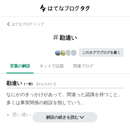
はてなブログ トップ
勘違い
このタグでブログを書く
言葉の解説
ネットで話題
関連ブログ
勘違い
(
一般
)
【
かんちがい
】
なにかのきっかけがあって、間違った認識を持つこと。
多くは事実関係の錯誤を指していう。
思い違い
解説の続きを読む
思い込み