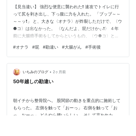
【見当違い】 強烈な便意に襲われた❗️ 速攻でトイレに行
って尻を剥き出し、下っ腹に力を入れた。 「ブッブ～～
～～ッ❗️」 と、大きな〈オナラ〉が炸裂しただけで、〈ウ
●コ〉は出なかった。 〈なんだよ、屁だけかぃ❗️〉 ４年
前に大腸癌手術をしてからというもの、〈ウ●コ〉と
〈オナラ〉の識別が難しくなってしまった。
#
オナラ
#
屁
#
勘違い
#
大腸がん
#
手術後
•
いちみのブログ
2ヶ月前
50年越しの勘違い