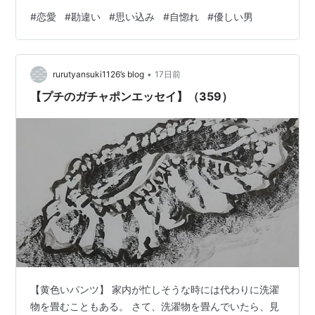
た。 その中に、B子という、あんまり可愛くないという
#
恋愛
#
勘違い
#
思い込み
#
自惚れ
#
優しい男
か、モテないというか、目立たないというか、不●工と
いうか・・そんな女の子がいた。 ・・・・・・・ さて、
ある年の暮れであった。スポット達が数十人集まって、
•
居酒屋の大広間を貸し切って忘年会を開いた時のこと
rurutyansuki1126’s blog
17日前
だ。 タマタマ B子の隣に座っていた大学生のK男が、寂
【プチのガチャポンエッセイ】（359）
しそうにお酒を飲んでいるB子を見て可…
【黄色いパンツ】 家内が忙しそうな時には代わりに洗濯
物を畳むこともある。 さて、洗濯物を畳んでいたら、見