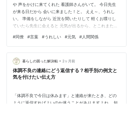
や 声をかけに来てくれた 看護師さんがいて。 今日先生
が来る日だから 会いに来ました！と。 ええ～、うれし
い。 準備をしながら 近況を聞いたりして 軽くお喋りし
ていたら先生に会えると 元気が出るから、とこれまたう
れしい一言。 そんなふうに 思ってくれていたなんて‥！
#
同僚
#
言葉
#
うれしい
#
元気
#
人間関係
以前一緒に働いていて その時の働きぶりも素晴らしく今
は育児も介護もこなしながら がんばっている彼女。 そん
な彼女にとって 意味のある存在に なれていたことがとて
•
もうれしくて その日一日 ほくほくした気持ちで 過ごし
暮らしの困った解決帖
2ヶ月前
ました。 私自身も ご縁があってつながり大切に思ってい
体調不良の連絡にどう返信する？相手別の例文と
る方には な…
気を付けたい伝え方