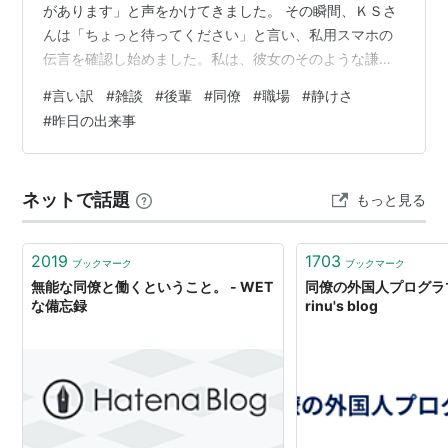
があります」と声をかけてきました。 その瞬間、ＫＳさ
んは「ちょっと待ってください」と言い、私用スマホの
伝言を確認し始めました。私は、彼女のそのような謙虚
さのない態度に、呆れてしまいました。 しばらくして、
#
言い訳
#
雑談
#
後輩
#
同僚
#
職場
#
静けさ
Ｔさんが休みの日の業務の受注票作成を依頼すると、Ｋ
#
昨日の出来事
Ｓさんは素直に聞くことができず、言い訳ばかりを重ね
ていました。苦手な相手からの依頼を避けたい気持ち
が、そのまま行動に表れているようでした。 また、私が
ネットで話題
もっと見る
休みの日には、ＫＳさんはＫＡさんとよく雑談している
とのことです。 安心できる相手と話すことで気持…
2019
1703
ブックマーク
ブックマーク
無能な同僚と働くということ。 - WET
同僚の外国人プログラマ
な備忘録
rinu's blog