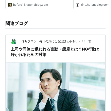
before11.hatenablog.com
rinu.hatenablog.com
関連ブログ
•
一休みブログ：毎日の気になる話題と暮らし
23日前
上司や同僚に嫌われる言動・態度とは？NG行動と
好かれるための対策