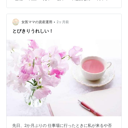
る（笑）今回の中華屋さんはその定期的に合っている仲
間の中でもロング！不思議な縁で繋がる3人です。なんせ
毎年みんなそれぞれパートナーがいるのに、クリスマス
•
を3人で迎えている（笑）ってことで行きつけ定番街中華
女医ママの資産運用
2ヶ月前
で一杯でした。ぽろぽろ ぱらぱら仲間ってよいね。 ラン
とびきりうれしい！
キング参加中gooからきました ランキング参…
先日、2か月ぶりの 仕事場に行ったときに私が来るや否