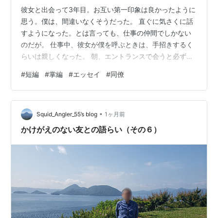
彼女と出会って3年目。お互い第一印象は良かったように
思う。僕は、間違いなくそうだった。 直ぐに気さくに話
すようになった。とは言っても、仕事の仲間でしかない
のだが。 仕事中、彼女が僕を呼ぶときは、手招きするく
らいは親しくなった。 朝、エントランスで会うと必ず話
すようになった。短い時間だが、何かを話す。そのまま
#
短編
#
掌編
#
エッセイ
#
同僚
別れることもあれば、一緒にエレベーターにのり、それ
ぞれのフロアへ行くこともある。 かと言って、一緒に社
食に行くほどでもない。 僕は油断していた。「朝は忙し
•
い」と「親しい」その前提で動いていた。彼女と何か話
Squid_Angler_55’s blog
1ヶ月前
していても、チームメンバーがくると、話を中断して、
かけがえのない友との語らい（その６）
すっと立ち去る。勿論ないがしろじゃない…