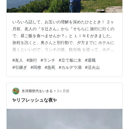
いろいろ話して、お互いの理解を深めたひととき！ ２ヶ
月前、友人の『Ｓ辻さん』から『そちらに 旅行に行くの
で、昼ご飯を食べませんか？』と ＬＩＮＥがきました。
旅程を訊くと、奥さんと別行動で、夕方までに ホテルに
着くといいので、ランチの後、観光地 を巡って、ホテル
まで送ることにしました…😁 昨日の昼、最寄りの駅で、
#
友人
#
旅行
#
ランチ
#
立て板に水
#
退職
２つのスーツケース を引いたＳ辻さんが、改札を出てき
#
引継ぎ
#
同僚
#
急死
#
カルデラ湖
#
活火山
ました。 車に乗り込むなり、『立て板に水が如く』話し
続けるのです。なんとなく、いつもの明るさが 潜んで、
寂し気に感じました。 ３８年勤め上げた会社を退職し、
考える時間が たくさんできたのかもしれないと思い、じ
•
氷河期世代をいきる
2ヶ月前
っと 訊いていました。 …
✨リフレッシュな夜✨