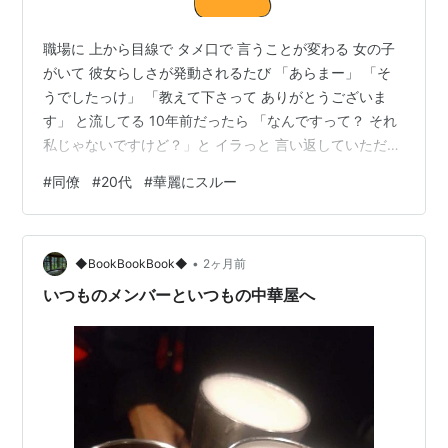
職場に 上から目線で タメ口で 言うことが変わる 女の子
がいて 彼女らしさが発動されるたび 「あらまー」 「そ
うでしたっけ」 「教えて下さって ありがとうございま
す」 と流してる 10年前だったら 「なんですって？ それ
私じゃないですけど？」と イラっと 言い返していただろ
うなあ カチンときてない訳じゃないし 言いがかりつけな
#
同僚
#
20代
#
華麗にスルー
いでくれる？ とか 指定の出し方がファジーすぎ と 思わ
ないこともない だから 時折マスクしたまま 下を向いて
舌を出してる （ははは 私も子供） だけど心の中で 彼女
•
20代だしねえ 20代ってトンがってるもんだし なまじっ
◆BookBookBook◆
2ヶ月前
か ここの職場に長い子だから 高飛車になったり 天…
いつものメンバーといつもの中華屋へ