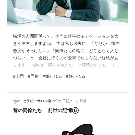
職場の人間関係って、本当に仕事のモチベーションを大
きく左右しますよね。 実は私も過去に、「なぜか上司の
態度がそっけない」「同僚たちの輪に、どことなく入り
づらい」と、会社に行くのが憂鬱でたまらない経験があ
ります。 当時は「周りが冷たい」と環境のせいにしてい
ましたが、今振り返ると、原因は自分自身でも気づいて
#
上司
#
同僚
#
嫌われる
#
好かれる
いない「何気ない日常の態度」に隠れていました。 もち
ろん、職場の全員に好かれる必要なんてありません。 で
も、一日の大半を過ごす場所として、お互いにストレス
•
なく、できれば笑顔で働きたいもの。 今回は私の苦い失
セラピーサロン金の雫の日記
1ヶ月前
敗談も交えながら、職場で敬遠されやすいNG行動と、今
昔の同僚たち 前世の記憶⑥
日からすぐに試せる具体的な改善ステップ…