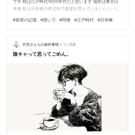
です 時は江戸時代1600年代だと思います 場所は東京日
本橋 私は日本橋の商店街で薬屋を営んでいました いつも
派手な着物をきて かなり変わり者で目立ちたがり屋さん
#
前世の記憶
#
想いで
#
同僚
#
江戸時代
#
日本橋
と 思われていた女の子でした 薬屋といっても薬草やら何
やらと 自己流で薬として売っていました 評判は良く、い
ろんな方に利用されていました お店に立ち寄る人のなか
•
で 何も買わずに世間話をして帰る人もいる 拠り所のよう
竹宮さんちの創作事情
1ヶ月前
な場所でした その中で数人と組んで情報交換し 夜になる
陰キャって思ってごめん。
と 女鼠小僧と…