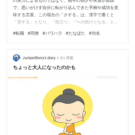
の実力によるものではなく、相手の弱さや失策が原因
で、思いがけず自分に転がり込んできた手柄や成功を意
味する言葉。この場合の「さする」は、漢字で書くと
「資する」となり、「役立つ」「〜の助けとなる」とい
う意味。「相手の行動が自分の手柄に繋がる」というニ
#
転職
#
同僚
#
パワハラ
#
たなぼた
#
功名
ュアンスで使われている。 私の今の状況に重なります。
いま、たいそうな現場の責任者ですが、これはひとえ
に、前の責任者がパワハラで総スカンを食らった末に転
•
勤になったからで、その直前に、その座を狙っていた同
JuniperBerry’s diary
2ヶ月前
僚も我慢できずに退職していたからでした。 別に、こう
ちょっと大人になったのかも
なることを望んでひたすら我慢していたわけではなく…