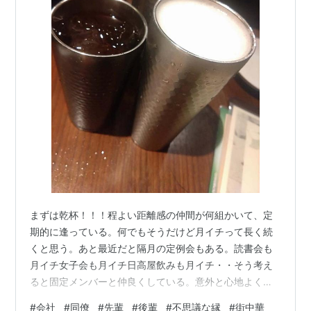
まずは乾杯！！！程よい距離感の仲間が何組かいて、定
期的に逢っている。何でもそうだけど月イチって長く続
くと思う。あと最近だと隔月の定例会もある。読書会も
月イチ女子会も月イチ日高屋飲みも月イチ・・そう考え
ると固定メンバーと仲良くしている。意外と心地よく
て、各仲間には感謝半年に一回のギャンブラー仲間もい
#
会社
#
同僚
#
先輩
#
後輩
#
不思議な縁
#
街中華