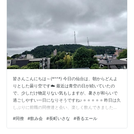
皆さんこんにちは～(*^^*) 今日の仙台は、朝からどんよ
りとした曇り空です☁️ 最近は青空の日が続いていたの
で、少しだけ物足りない気もしますが、暑さが和らいで
過ごしやすい一日になりそうですね♪ ⭐ ⭐ ⭐ ⭐ ⭐ 昨日は久
しぶりに前職の同僚達と会い、楽しく飲んできました🍻
集まったのは、特に仲のよい＆歳の近いメンバー∔娘
#
同僚
#
飲み会
#
長町いさな
#
香るエール
（中1）です(*^^*) 退職してからもこうして娘共々、声を
掛けてもらえるのは本当にありがたいことですね。 本日