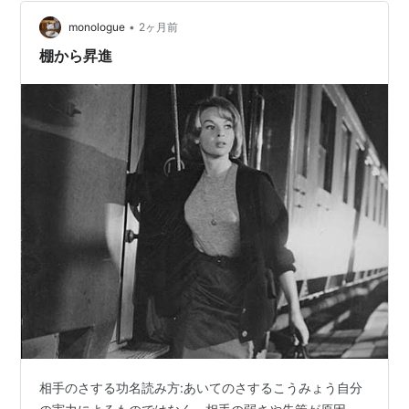
は地下鉄で向かいました🎵 今回のお店はこちら🎵 「長町
•
いさな」です↓↓✨ tabelog.com 長町で飲むのは久しぶ
monologue
2ヶ月前
りなので、ワクワクです(*^^*) 楽しみにし…
棚から昇進
相手のさする功名読み方:あいてのさするこうみょう自分