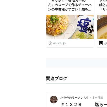
「サッポロ一番 塩らーめ
サッ
ん」のスープで作るチャーハ
鍋と
ンの中毒性がすごい！麺を鍋
「サ
に使ったらやってみて [えん
ンが
ウチ]
めん
レビ
enuchi.jp
g
関連ブログ
•
バラ色のラーメン人生
3ヶ月前
＃１３２８ 塩ら