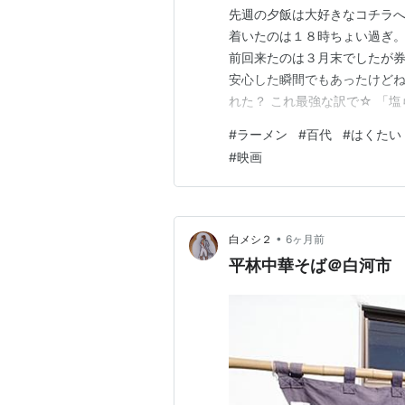
先週の夕飯は大好きなコチラへ
着いたのは１８時ちょい過ぎ。
前回来たのは３月末でしたが
安心した瞬間でもあったけどね
れた？ これ最強な訳で☆ 「
ーアル後の２年前の事のようで
#
ラーメン
#
百代
#
はくたい
だきましたが。 現在はリニュ
#
映画
好きでしたのでなかなかいけず
•
白メシ２
6ヶ月前
平林中華そば＠白河市