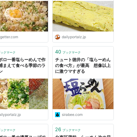
ろいろ集めた
ogetter.com
dailyportalz.jp
40
ブックマーク
ブックマーク
ポロ一番塩らーめんで作
チュート徳井の「塩らーめん
捕まえて食べる季節のラ
の食べ方」が最高 想像以上
ン
に激ウマすぎる
ilyportalz.jp
sirabee.com
26
ブックマーク
ブックマーク