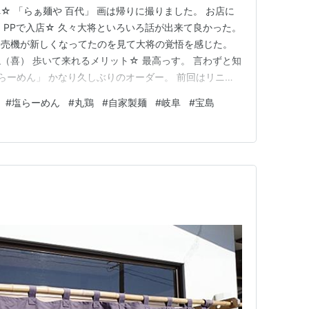
☆ 「らぁ麺や 百代」 画は帰りに撮りました。 お店に
 PPで入店☆ 久々大将といろいろ話が出来て良かった。
券売機が新しくなってたのを見て大将の覚悟を感じた。
（喜） 歩いて来れるメリット☆ 最高っす。 言わずと知
塩らーめん」 かなり久しぶりのオーダー。 前回はリニュ
。 リニューアル後は２度、この「塩らーめん」をいた
#
塩らーめん
#
丸鶏
#
自家製麺
#
岐阜
#
宝島
ーアル前に戻っていますｗｗ リニューアル後もなかなか
ｗｗｗ…