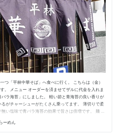
一つ「平林中華そば」へ食べに行く。 こちらは（金）
す。 メニュー オーダーを済ませてザルに代金を入れま
青バラ海苔」にしました。 軽い節と青海苔の良い香りが
いるがチャーシューがたくさん乗ってます。 薄切りで柔
が無い塩味で青バラ海苔の効果で旨さは倍増です。 麺 平
です。 このタイプの麺は大好きです。 青バラ海苔が入
らーめん
たくさん飲んちゃいました。 （土）（日）は朝ラーも
行きたいです。…