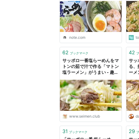
でい
note.com
t
62
42
ブックマーク
サッポロ一番塩らーめんをマ
サッ
トンの茹で汁で作る「マトン
る、
塩ラーメン」がうまい - 趣味
ーメ
の製麺
www.seimen.club
da
31
29
ブックマーク