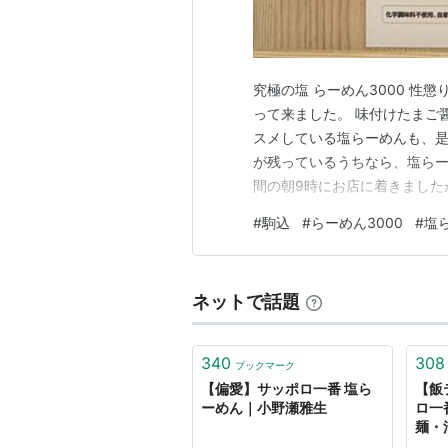
究極の塩 らーめん3000 性
って来ました。 味付けたまご
スメしている塩らーめんも、是
が残っているうちなら、塩らー
間の朝9時にお店に着きました
15分に到着。 しかし、それで
#
駒込
#
らーめん3000
#
塩
せんので、なんとかギリギリの
3000 今回は、味付けたまご
ネットで話題
340
308
ブックマーク
【偏愛】サッポロ一番 塩ら
【飯
ーめん｜小野瀬雅生
ロ一
麺・
ーハ