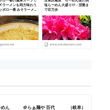
ポロ一番の濃厚スープで
台東区蔵前 らーめん改の貝
〆ラーメンを両方味わう
塩らーめん大盛り!!! - 涅槃ま
ッポロ一番 みそラーメ
で百万歩
鍋になりました＆塩らー
が鍋になりました」試食
ュー
igazine.net
www.yokobentaro.com
ーめん ＠らぁ麺や 百代 （岐阜）