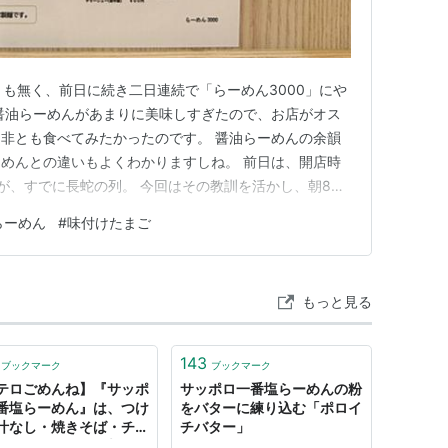
懲りも無く、前日に続き二日連続で「らーめん3000」にや
醤油らーめんがあまりに美味しすぎたので、お店がオス
非とも食べてみたかったのです。 醤油らーめんの余韻
めんとの違いもよくわかりますしね。 前日は、開店時
が、すでに長蛇の列。 今回はその教訓を活かし、朝8時
も私の前にはすでに7名の列。 お店には10名しか入れま
らーめん
#
味付けたまご
一巡目で入ることが出来ました。 ラッキー。 らーめん
塩らー…
もっと見る
143
ブックマーク
ブックマーク
テロごめんね】『サッポ
サッポロ一番塩らーめんの粉
番塩らーめん』は、つけ
をバターに練り込む「ポロイ
汁なし・焼きそば・チャ
チバター」
ン…アレンジ無限大なの