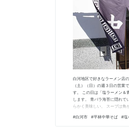
白河地区で好きなラーメン店の
（土）（日）の週３日の営業で
す。 この日は「塩ラーメン＆
します。 青バラ海苔に隠れて
らかく美味しい。 スープは角
たくてピロピロした美味しい麺
#
白河市
#
平林中華そば
#
塩
った塩味のスープが美味しくて
食べれるので、そのうち食べに