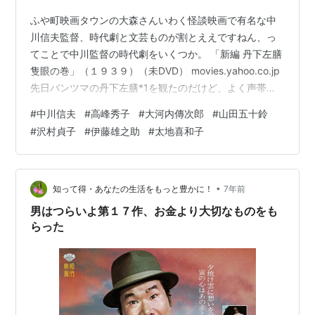
ふや町映画タウンの大森さんいわく怪談映画で有名な中
川信夫監督、時代劇と文芸ものが割とええですねん、っ
てことで中川監督の時代劇をいくつか。 「新編 丹下左膳
隻眼の巻」（１９３９）（未DVD） movies.yahoo.co.jp
先日バンツマの丹下左膳*1を観たのだけど、よく声帯模
写なんかもされていたスタンダード、大河内伝次郎の丹
#
中川信夫
#
高峰秀子
#
大河内傳次郎
#
山田五十鈴
下左膳が観たくなり、いくつかある丹下左膳もので迷っ
#
沢村貞子
#
伊藤雄之助
#
太地喜和子
ていたら、こちらが高峰秀子も出ていて良いとのこと。
少しだけ出てくるのかと思いきや、メインともいえる働
き。負傷した丹下左膳を預かることになる商家のお嬢さ
ん、丹下左膳のこと「なによ、あんな気持ち悪い人」と
•
知って得・あなたの生活をもっと豊かに！
7年前
いいながら、好きに…
男はつらいよ第１７作、お金より大切なものをも
らった