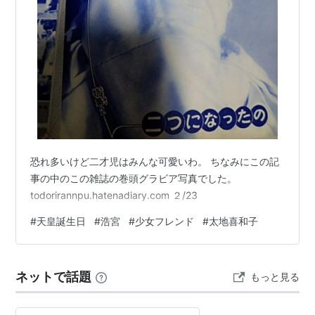
恐れ多いけど二才児はみんな可愛いわ。 ちなみにこの記
事の中のこの雑誌の巻頭グラビア写真でした。
todorirannpu.hatenadiary.com ２/23
#
天皇誕生日
#
浩宮
#
少女フレンド
#
太地喜和子
ネットで話題
もっと見る