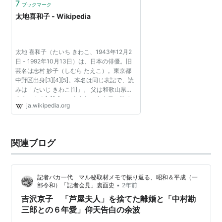
7
ブックマーク
太地喜和子 - Wikipedia
太地 喜和子（たいち きわこ、1943年12月2
日 - 1992年10月13日）は、日本の俳優。旧
芸名は志村 妙子（しむら たえこ）。東京都
中野区出身[3][4][5]。本名は同じ表記で、読
みは「たいじ きわこ[1]」。 父は和歌山県新
宮市の出身[6][5]で、東京都の土木局に勤務
ja.wikipedia.org
していた[7]。太地は自身の出生について「自
分はさる事情から...
関連ブログ
記者バカ一代 マル秘取材メモで振り返る、昭和＆平成（一
•
部令和）「記者会見」裏面史
2年前
吉沢京子 「芦屋夫人」を捨てた離婚と「中村勘
三郎との６年愛」仰天告白の余波