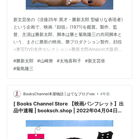
新文芸坐の《没後25年 異才・勝新太郎 型破りな表現者》
という企画で、映画『顔役』(1971)を鑑賞。製作、監
督、主演は勝新太郎、脚本は勝と菊島隆三の共同脚本と
いう、まさに勝新の映画。勝プロダクション製作。顔役
<東宝DVD名作セレクション>勝新太郎Amazon大阪府警
の暴力団担当刑事・立花（勝新太郎）は、捜査のためな
#
勝新太郎
#
山崎努
#
太地喜和子
#
新文芸坐
ら、暴力団員とも親しく付きあうアウトローだ。信用金
#
菊島隆三
庫をゆする大淀組を捜査する立花に、上役から捜査中止
の命令が下るが……。最近、NHK「アナザーストーリ
ー」という番組で「天才激突!黒澤明VS勝新太郎」とエピ
ソードを見た。黒澤明監督の新作映画『影武者』のロケ
•
BooksChannel本屋物語 | はてなブログver.
4年前
中に主役の勝新太郎が突然、…
[ Books Channel Store 【映画パンフレット】出
品中速報 | booksch.shop | 2022年04月04日号
| #男はつらいよ #寅次郎夕焼け小焼け (1976年公
開) 監督:山田洋次 / #渥美清 倍賞千恵子 #太地喜
和子 岡田嘉子 宇野重吉 他 |