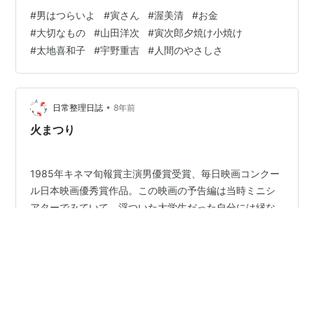
概要は下記です。 ◇原作、監督：山田洋次 ◇脚本：山田
#
男はつらいよ
#
寅さん
#
渥美清
#
お金
洋次ほか ◇撮影：高羽哲夫（たかは てつお）*1 ◇概
#
大切なもの
#
山田洋次
#
寅次郎夕焼け小焼け
要：渥美清（あつみ きよし）さん演じる「寅さん」が主
#
太地喜和子
#
宇野重吉
#
人間のやさしさ
人公の下町人情コメディ映画です。全48作から成り、
『一人の俳優が演じたもっとも長い映画シリーズ』とし
て、ギネス認定もされている名作中の名作です。 *1 撮影
（カメラマン）に…
•
日常整理日誌
8年前
火まつり
1985年キネマ旬報賞主演男優賞受賞、毎日映画コンクー
ル日本映画優秀賞作品。この映画の予告編は当時ミニシ
アターでみていて、浮ついた大学生だった自分には縁な
き世界の話のように思えていたが、今見るとすごく興味
深い。この年齢でみることができて本当に良かった。中
上健二原作の、和歌山県の熊野のあたりの風土ならでは
#
太地喜和子
#
三木のり平
を感じる物語。北大路欣也演じる主人公は人間のルール
を超越した神の子のような存在。太地喜和子演じる女も
またその現代の神話を力強く彩っている。普段個性を感