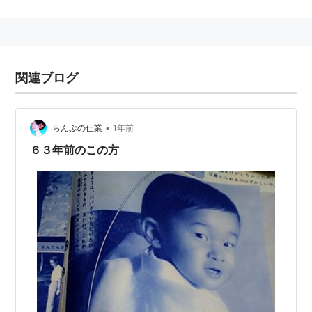
いた。その後文学座に入団。文学座研究生時代の1967
年、日活映画の『花を喰う蟲』に主演、物怖じせずヌー
ドやベットシーンを大胆にこなし、一躍注目される。
舞台女優として『欲望という名の電車』、『唐人お吉』
関連ブログ
などで活躍。文学座の大女優・杉村春子の後継者として
の期待が高まり、実力派として君臨したが、1992年、
海に車が転落する事故により他界した。享年48。
•
らんぷの仕業
1年前
６３年前のこの方