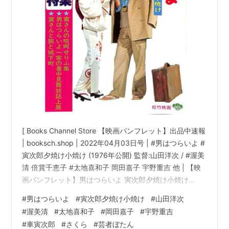
[ Books Channel Store 【映画パンフレット】出品中速報
| booksch.shop | 2022年04月03日号 | #男はつらいよ #
寅次郎夕焼け小焼け (1976年公開) 監督:山田洋次 / #渥美
清 倍賞千恵子 #太地喜和子 岡田嘉子 宇野重吉 他 | 【映
画パンフレット】男はつらいよ 寅次郎夕焼け小焼け
(1976年公開) 監督:山田洋次 / 渥美清 倍賞千恵子 太地喜
#
男はつらいよ
#
寅次郎夕焼け小焼け
#
山田洋次
和子 岡田嘉子 宇野重吉コンディション:※中古「良い」コ
#
渥美清
#
太地喜和子
#
岡田嘉子
#
宇野重吉
ンディション説明文:[※古書][※良い]出品。[※1976年発行]
#
車寅次郎
#
さくら
#
芸者ぼたん
[※経年に準じた焼け有][※表紙に多少のスレ有][※経年の割