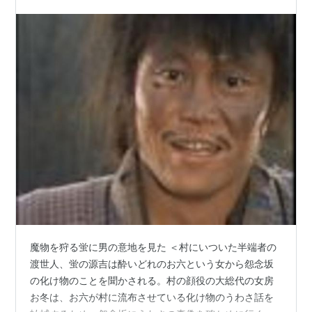
魔物を狩る蛍に男の意地を見た ＜村にいついた半端者の
渡世人、蛍の源吉は酔いどれのお六という女から怨念坂
の化け物のことを聞かされる。村の顔役の大総代の女房
お冬は、お六が村に流布させている化け物のうわさ話を