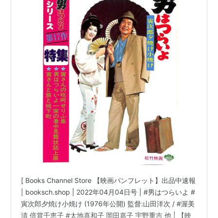
[ Books Channel Store 【映画パンフレット】出品中速報
| booksch.shop | 2022年04月04日号 | #男はつらいよ #
寅次郎夕焼け小焼け (1976年公開) 監督:山田洋次 / #渥美
清 倍賞千恵子 #太地喜和子 岡田嘉子 宇野重吉 他 | 【映