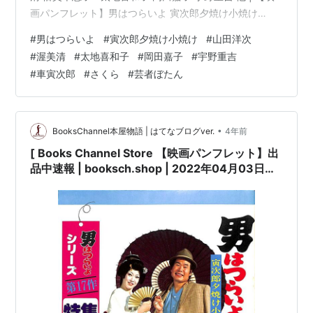
画パンフレット】男はつらいよ 寅次郎夕焼け小焼け
(1976年公開) 監督:山田洋次 / 渥美清 倍賞千恵子 太地喜
#
男はつらいよ
#
寅次郎夕焼け小焼け
#
山田洋次
和子 岡田嘉子 宇野重吉コンディション:※中古「良い」コ
#
渥美清
#
太地喜和子
#
岡田嘉子
#
宇野重吉
ンディション説明文:[※古書][※良い]出品。[※1976年発行]
#
車寅次郎
#
さくら
#
芸者ぼたん
[※経年に準じた焼け有][※表紙に多少のスレ有][※経年の割
には良好な状態を…
•
BooksChannel本屋物語 | はてなブログver.
4年前
[ Books Channel Store 【映画パンフレット】出
品中速報 | booksch.shop | 2022年04月03日号
| #男はつらいよ #寅次郎夕焼け小焼け (1976年公
開) 監督:山田洋次 / #渥美清 倍賞千恵子 #太地喜
和子 岡田嘉子 宇野重吉 他 |