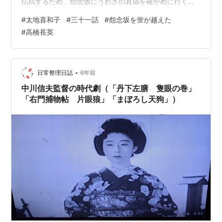
払拭するため、怨念坂にうわさの真偽を確かめに行く者
を募るが、名乗り出たのはその蛍の源吉だった。蛍の源
#
太地喜和子
#
三十一話
#
怨念坂を蛍が越えた
吉が自分と同じく姉の存在に思慕を抱いていることを知
#
高橋長英
る紋次郎は、その源吉と行動をともにし、怨念坂へと向
かうが、そこで紋次郎たちが見たのは、二人を待ち受け
る化け物ならぬ浪人たちの姿だった＞ お六を演ずる東映
の看板女優でもあった太地喜和子が艶っぽい魅力を見せ
•
日常整理日誌
6年前
る本作。悲惨な事故死が今でも悔やまれる女優さん…
中川信夫監督の時代劇（「丹下左膳 隻眼の巻」
「右門捕物帖 片眼狼」「まぼろし天狗」）