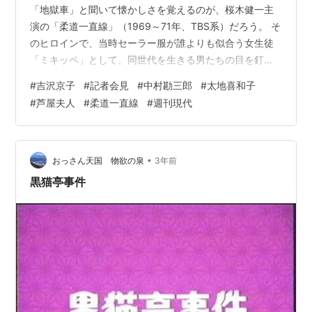
「地獄車」と聞いて懐かしさを覚えるのが、桜木健一主
演の「柔道一直線」（1969～71年、TBS系）だろう。 そ
のヒロインで、当時セーラー服が誰よりも似合う女生徒
「ミキッペ」として、同世代を生きる男たちの目を釘付
けにしたのが、吉沢京子だった。 13歳で児童劇団に入っ
#
吉沢京子
#
記者会見
#
中村勘三郎
#
太地喜和子
た彼女は、東宝の青春映画「燃えろ！太陽」でデビュ
#
芦屋夫人
#
柔道一直線
#
週刊現代
ー。 ２年後に「柔道一直線」で、桜木扮する一条直也の
ガールフレンド・高原ミキ役で大ブレイクすることにな
る。 そんな彼女が大阪・梅田コマ劇場オーナーの次男で
東宝社員の男性と結婚したのは、1983年。同年11月10
•
おっさん天国 物欲の泉
3年前
日、東京ヒルトンホテルで記者会…
黒猫亭事件