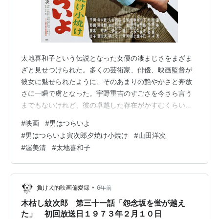
太地喜和子という伝説となった女優の凄まじさをまざま
ざと見せつけられた。多くの芸術家、俳優、映画監督が
彼女に魅せられたように、そのあまりの艶やかさと奔放
さに一瞬で虜となった。宇野重吉のすごさを今さら言う
までもないけれど、彼の卓越した存在がかすむくらいに
太地喜和子が眩しかった。「寅次郎相合い傘」と並んで
#
映画
#
男はつらいよ
最高傑作にあげる人の多い第17作。「赤とんぼ」が名曲
#
男はつらいよ寅次郎夕焼け小焼け
#
山田洋次
すぎる。そして、「男はつらいよ」は奥が深すぎる。 第
#
渥美清
#
太地喜和子
17作 男はつらいよ 寅次郎夕焼け小焼け｜松竹映画『男は
つらいよ』公式サイト| 松竹株式会社
•
負け犬的映画偏愛録
6年前
木枯し紋次郎 第三十一話「怨念坂を蛍が越え
た」 初回放送日１９７３年２月１０日