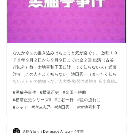
なんか今回の書き込みはちょっと気が楽です。 放映１９
７８年９月２日から９月９日までの全２回 出演（古谷一
行以外）故・太地喜和子田口計（よく知らない人）近藤
洋介（この人もよく知らない）池田秀一（まったく知ら
ない人）その他知らない人大勢 監督渡邊祐介 音楽真鍋理
一郎 あらすじ昭和２２年、晩春の東京郊外。蓮華院とい
#
黒猫亭事件
#
横溝正史
#
金田一耕助
う寺院の裏手にある酒場、『黒猫亭』の裏庭から変死体
#
横溝正史シリーズⅡ
#
古谷一行
#
星の流れに
が発見された。遺体は３０歳前後の女性と推定された
#
シャア
#
池波志乃
#
池田秀一
#
太地喜和子
が、衣服はなく、また顔や身体の特徴ある部分が無残に
傷付けられ、身元の確認が極めて困難な状況であった。
警察は捜査の計画、被害者を黒猫亭の経営者・糸島大伍
の愛人鮎子と断定、店を売り払い失踪した糸島…
•
退屈な日々 / Der graue Alltag
4年前