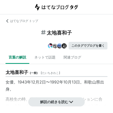
はてなブログ トップ
太地喜和子
このタグでブログを書く
言葉の解説
ネットで話題
関連ブログ
太地喜和子
(
一般
)
【
たいちきわこ
】
女優。1943年12月2日〜1992年10月13日。和歌山県出
身。
高校生の時、東映ニューフェイスオーディションに合
解説の続きを読む
格。当初は志村妙子という芸名で映画に端役で出演して