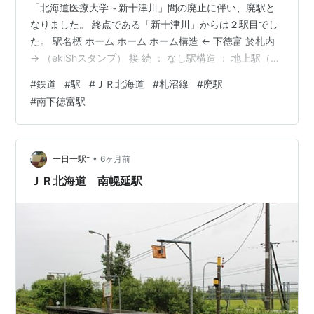
「北海道医療大学～新十津川」間の廃止に伴い、廃駅と
なりました。 終点である「新十津川」からは２駅目でし
た。 駅名標 ホーム ホーム ホーム構造 ← 下徳富 於札内
→ （ekiShスタンプ） 接 続 ： なし駅構造 ： 地上駅（１
面１線）営業形態： 無人駅廃止日 ： ２０２０年５月７
#
鉄道
#
駅
#
ＪＲ北海道
#
札沼線
#
廃駅
日所在地 ： 北海道樺戸郡新十津川町訪 問 ： ２０１４年
#
南下徳富駅
８月 ランキング参加中駅・駅舎ランキング参加中鉄道ラ
ンキング参加中鉄道趣味 ランキング参加中旅行
•
一日一駅⁺
6ヶ月前
ＪＲ北海道 南幌延駅