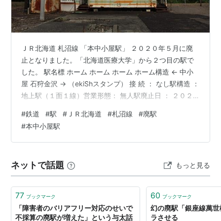
ＪＲ北海道 札沼線 「本中小屋駅」 ２０２０年５月に廃
止となりました。「北海道医療大学」から２つ目の駅で
した。 駅名標 ホーム ホーム ホーム ホーム構造 ← 中小
屋 石狩金沢 → （ekiShスタンプ） 接 続 ： なし駅構造 ：
地上駅（１面１線）営業形態： 無人駅廃止日 ： ２０２
０年５月７日所在地 ： 北海道石狩郡当別町訪 問 ： ２０
#
鉄道
#
駅
#
ＪＲ北海道
#
札沼線
#
廃駅
１７年８月 ランキング参加中駅・駅舎ランキング参加中
#
本中小屋駅
鉄道ランキング参加中鉄道趣味 ランキング参加中旅行
ネットで話題
もっと見る
77
60
ブックマーク
ブックマーク
「障害者のバリアフリー対応のせいで
幻の廃駅「銀座線萬世
不採算の廃駅が増えた」という与太話
ラさせる