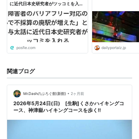
に近代日本史研究者がツッコミを入れ
る
posfie.com
dailyportalz.jp
関連ブログ
•
Mr.Dashのぶろぐ館(新館)
2ヶ月前
2026年5月24日(日) [生駒]くさかハイキングコ
ース、神津嶽ハイキングコースを歩く!!