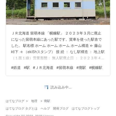
ＪＲ北海道 留萌本線 「幌糠駅」 ２０２３年３月に廃止
になった留萌本線にあった駅です。貨車を使った駅舎で
した。 駅名標 ホーム ホーム ホーム ホーム構造 ← 藤山
峠下 → （ekiShスタンプ） 接 続 ： なし駅構造 ： 地上駅
（１面１線）営業形態： 無人駅廃止日 ： ２０２３年４
月１日所在地 ： 北海道留萌市訪 問 ： ２０１７年８月 ラ
#
鉄道
#
駅
#
ＪＲ北海道
#
留萌本線
#
廃駅
#
幌糠駅
ンキング参加中駅・駅舎ランキング参加中鉄道ランキン
グ参加中鉄道趣味 ランキング参加中gooからきましたラ
ンキング参加中【公式】2025年開設ブログ
読み込み中…
はてなブログ
>
地理
>
廃駅
はてなブログ タグとは
ヘルプ
開発ブログ
はてなブログトップ