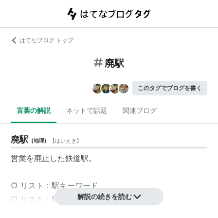
はてなブログ トップ
廃駅
このタグでブログを書く
言葉の解説
ネットで話題
関連ブログ
廃駅
(
地理
)
【
はいえき
】
営業
を
廃止
した
鉄道駅
。
○
リスト
：
駅キーワード
解説の続きを読む
○
リスト
：
駅つきキーワード