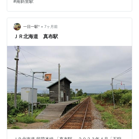
#
南斜里駅
月１３日所在地 ： 北海道斜里郡斜里町訪 問 ： ２０１３
年８月 ランキング参加中駅・駅舎ランキング参加中鉄道
ランキング参加中鉄道趣味 ランキング参加中旅行
•
一日一駅⁺
7ヶ月前
ＪＲ北海道 真布駅
ＪＲ北海道 留萌本線 「真布駅」 ２０２３年４月「石狩