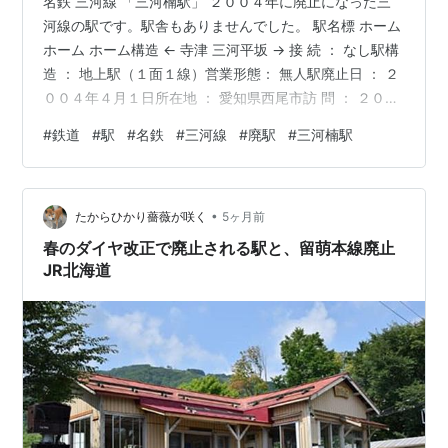
名鉄 三河線 「三河楠駅」 ２００４年に廃止になった三
河線の駅です。駅舎もありませんでした。 駅名標 ホーム
ホーム ホーム構造 ← 寺津 三河平坂 → 接 続 ： なし駅構
造 ： 地上駅（１面１線）営業形態： 無人駅廃止日 ： ２
００４年４月１日所在地 ： 愛知県西尾市訪 問 ： ２００
４年３月 ランキング参加中駅・駅舎ランキング参加中鉄
#
鉄道
#
駅
#
名鉄
#
三河線
#
廃駅
#
三河楠駅
道ランキング参加中鉄道趣味 ランキング参加中旅行
•
たからひかり薔薇が咲く
5ヶ月前
春のダイヤ改正で廃止される駅と、留萌本線廃止
JR北海道