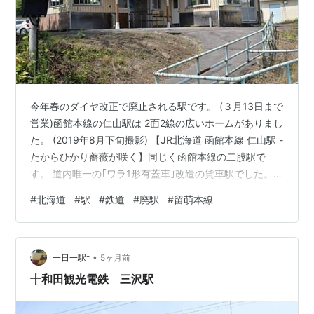
今年春のダイヤ改正で廃止される駅です。 (３月13日まで
営業)函館本線の仁山駅は 2面2線の広いホームがありまし
た。 (2019年8月下旬撮影) 【JR北海道 函館本線 仁山駅 -
たからひかり薔薇が咲く】同じく函館本線の二股駅で
す。 道内唯一の｢ワラ1形有蓋車｣改造の貨車駅でした。
(2019年8月下旬) 【JR北海道 函館本線 二股駅 - たからひ
#
北海道
#
駅
#
鉄道
#
廃駅
#
留萌本線
かり薔薇が咲く】また、留萌線の廃線に伴い 北一已駅、
秩父別駅、北秩父別駅、石狩沼田駅は2026年3月31日ま
での営業となります。留萌本線の北一已駅です。 「きた
•
いちやん」と読みます。 (2021年8月下旬撮影) 【JR北海
一日一駅⁺
5ヶ月前
道 留萌本線 北一已駅 …
十和田観光電鉄 三沢駅