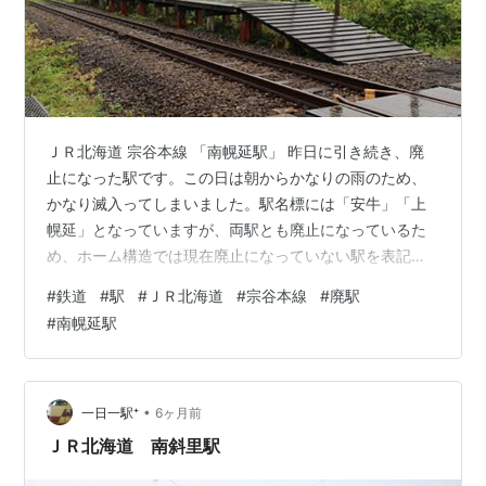
ＪＲ北海道 宗谷本線 「南幌延駅」 昨日に引き続き、廃
止になった駅です。この日は朝からかなりの雨のため、
かなり滅入ってしまいました。駅名標には「安牛」「上
幌延」となっていますが、両駅とも廃止になっているた
め、ホーム構造では現在廃止になっていない駅を表記し
ています。 駅名標 ホーム ホーム ホーム 待合所？ ホーム
#
鉄道
#
駅
#
ＪＲ北海道
#
宗谷本線
#
廃駅
構造 ← 糠南 幌延 → （ekiShスタンプ） 接 続 ： なし駅
#
南幌延駅
構造 ： 地上駅（１面１線）営業形態： 無人駅廃止日 ：
２０２５年３月１５日所在地 ： 北海道天塩郡幌延町訪
問 ： ２０１７年８月 ランキング参加中駅・駅舎ランキ
ング参加中鉄道ランキング参加中鉄道趣味 ランキング
•
一日一駅⁺
6ヶ月前
参…
ＪＲ北海道 南斜里駅