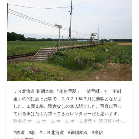
ＪＲ北海道 釧網本線 「南斜里駅」 「清里町」と「中斜
里」の間にあった駅で、２０２１年３月に廃駅となりま
した。１面１線、駅舎なしの無人駅でした。写真に写っ
ている車はたぶん乗ってきたレンタカーだと思います。
駅名標 ホーム ホーム ホーム ホーム構造 ← 清里町 中斜
里 → （ekiShスタンプ） 接 続 ： なし駅構造 ： 地上駅
#
鉄道
#
駅
#
ＪＲ北海道
#
釧網本線
#
廃駅
（１面１線）営業形態： 無人駅廃止日 ： ２０２１年３