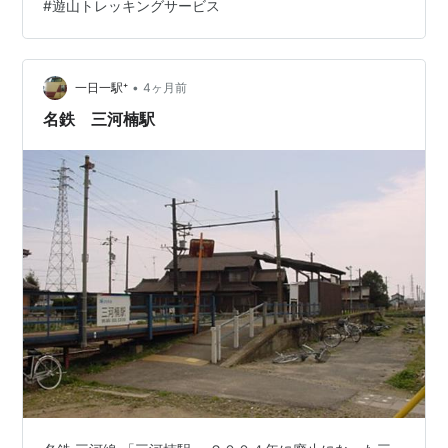
#
遊山トレッキングサービス
コースを歩いてきた。都会に近い山では、人の手が入り
やすく、短期間で細部が変化するので、常に最近の写真
をアップデートする必要があるのだ。 石切駅を出て、大
阪平野を眺める。市内のビル街の向こう…
•
一日一駅⁺
4ヶ月前
名鉄 三河楠駅