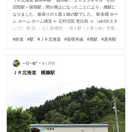
沼田駅～留萌駅」間が廃止になったことにより、廃駅に
なりました。板張りの１面１線の駅でした。 駅名標 ホー
ム ホーム ホーム構造 ← 石狩沼田 恵比島 → （ekiShスタ
ンプ） 接 続 ： なし駅構造 ： 地上駅（１面１線）営業形
態： 無人駅廃止日 ： ２０２３年４月１日所在地 ： 北海
#
鉄道
#
駅
#
ＪＲ北海道
#
留萌本線
#
廃駅
#
真布駅
道留萌市訪 問 ： ２０１７年８月 ランキング参加中駅・
駅舎ランキング参加中鉄道ランキング参加中鉄道趣味 ラ
ンキング参加中旅行
•
一日一駅⁺
8ヶ月前
ＪＲ北海道 幌糠駅