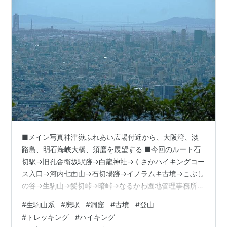
■メイン写真神津嶽ふれあい広場付近から、大阪湾、淡
路島、明石海峡大橋、須磨を展望する ■今回のルート石
切駅→旧孔舎衛坂駅跡→白龍神社→くさかハイキングコー
ス入口→河内七面山→石切場跡→イノラムキ古墳→こぶし
の谷→生駒山→髪切峠→暗峠→なるかわ園地管理事務所
→(神津嶽ハイキングコース)→神津嶽ふれあい広場→神津
#
生駒山系
#
廃駅
#
洞窟
#
古墳
#
登山
嶽→枚岡山展望台→枚岡神社→枚岡駅 定期的に歩いてい
#
トレッキング
#
ハイキング
る、生駒山のさかハイキングコースと神津嶽ハイキング