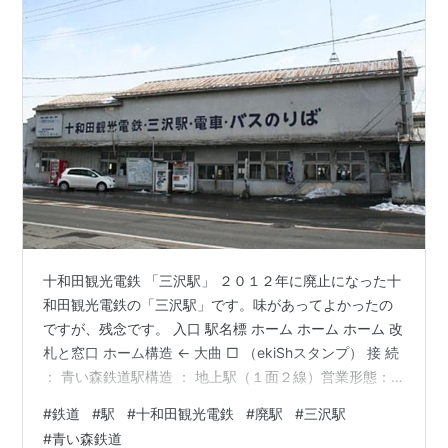
十和田観光電鉄 「三沢駅」 ２０１２年に廃止になった十
和田観光電鉄の「三沢駅」です。味があってよかったの
ですが、残念です。 入口 駅名標 ホーム ホーム ホーム 改
札と窓口 ホーム構造 ← 大曲 □ （ekiShスタンプ） 接 続
： 青い森鉄道駅構造 ： 地上駅（１面２線）営業形態：
有人（直営）廃止日 ： ２０１２年４月１日所在地 ： 青
#
鉄道
#
駅
#
十和田観光電鉄
#
廃駅
#
三沢駅
森県三沢市訪 問 ： ２０１２年３月 ランキング参加中
#
青い森鉄道