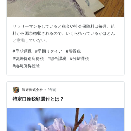
サラリーマンをしていると税金や社会保険料は毎月、給
料から源泉徴収されるので、いくら払っているかほとん
ど意識していない。
#
早期退職
#
早期リタイア
#
所得税
#
復興特別所得税
#
総合課税
#
分離課税
#
給与所得控除
•
週末株式会社
2年前
特定口座税額還付とは？