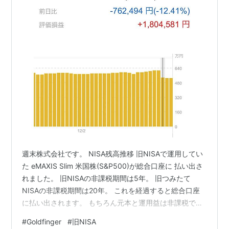
週末株式会社です。 NISA残高推移 旧NISAで運用してい
た eMAXIS Slim 米国株(S&P500)が総合口座に 払い出さ
れました。 旧NISAの非課税期間は5年。 旧つみたて
NISAの非課税期間は20年。 これを経過すると総合口座
に払い出されます。 もちろん元本と運用益は非課税です
ので、 20.315％の税金はかかりません。
#
Goldfinger
#
旧NISA
https://www.fsa.go.jp/policy/nisa2/know/index.html 株