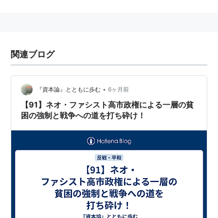
納税義務者
個人で所得税を納める義務のある人は、復興特別所得税
も併せて納める義務がある。
関連ブログ
課税対象
個人については、2013年から2037年までの各年分の基
•
『資本論』とともに歩む
6ヶ月前
準所得税額が、復興特別所得税の課税対象となる
*1
。
【91】ネオ・ファシスト高市政権による一層の貧
困の強制と戦争への道を打ち砕け！
基準所得税額
個人の基準所得税額は、次の表のとおり
*2
。
区分
基準所得税額
居住者（非永住
全ての所得に対する所得税額
者以外の居住
者）