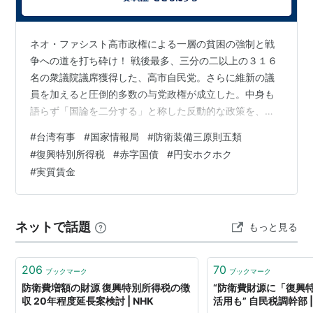
居住者（非永住
国内源泉所得及び国外源泉所得のうち国内払のもの
者）
又は国内に送金されたものに対する所得税額
ネオ・ファシスト高市政権による一層の貧困の強制と戦
非居住者
国内源泉所得に対する所得税額
争への道を打ち砕け！ 戦後最多、三分の二以上の３１６
名の衆議院議席獲得した、高市自民党。さらに維新の議
課税標準
員を加えると圧倒的多数の与党政権が成立した。中身も
復興特別所得税の課税標準は、その年分の基準所得税
語らず「国論を二分する」と称した反動的な政策を、今
額。
後「どんどん進め（させてもらう）」るであろう。あた
#
台湾有事
#
国家情報局
#
防衛装備三原則五類
かも「全権委任」を得たヒットラーのごとく、一気呵成
#
復興特別所得税
#
赤字国債
#
円安ホクホク
復興特別所得税額の計算
に行うであろう。 すでに高市は「台湾有事」に際し、ア
#
実質賃金
メリカとともに参戦することを国会において宣言してい
復興特別所得税額は次の算式で求めることになる。
る。 「力による平和」を求めるアメリカに従って、日本
が中国との戦争の最前線に立つことを決意している高市
ネットで話題
もっと見る
【算式】
復興特別所得税額
＝
基準所得税
は、そのための国内支配体制のファシズム的強化…
額
× 2.1％
206
70
ブックマーク
ブックマーク
防衛費増額の財源 復興特別所得税の徴
“防衛費財源に「復興
その年分の所得税において外国税額控除の適用がある居
収 20年程度延長案検討 | NHK
活用も” 自民税調幹部 |
住者の方のうち控除対象外国所得税額が所得税の控除限