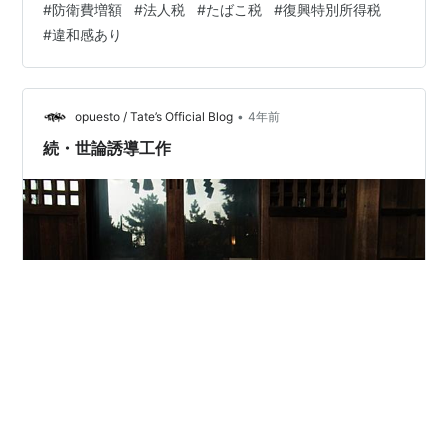
#
防衛費増額
#
法人税
#
たばこ税
#
復興特別所得税
のですんなりと認められるだろう。 大企業と強かな裏技
#
違和感あり
と引き換えにすれば法人税も認められるだろう。 しか
し、復興特別所得税の転用に関しては、疑問どころか唖
然とするしかない。そもそも、この特別税制は東日本大
震災で被ったダメージを国民全員でカバーしようとして
•
opuesto / Tate’s Official Blog
4年前
設けられたものである。一部には胡散臭い使い方…
続・世論誘導工作