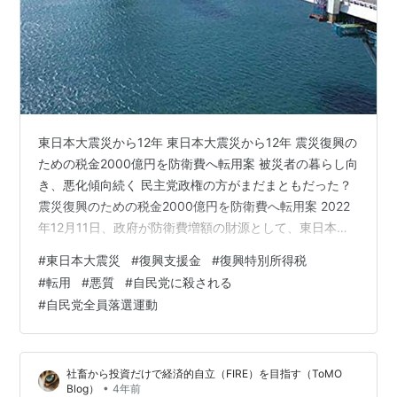
東日本大震災から12年 東日本大震災から12年 震災復興の
ための税金2000億円を防衛費へ転用案 被災者の暮らし向
き、悪化傾向続く 民主党政権の方がまだまともだった？
震災復興のための税金2000億円を防衛費へ転用案 2022
年12月11日、政府が防衛費増額の財源として、東日本大
震災の復興予算に使われている「復興特別所得税」の一
#
東日本大震災
#
復興支援金
#
復興特別所得税
部を転用する案を検討していることがわかった。 岸田文
#
転用
#
悪質
#
自民党に殺される
雄首相は5年後の2027年度以降、1兆円強を増税でまかな
#
自民党全員落選運動
う方針を示している。 復興特別所得税は、2011年の東日
本大震災後に導入された。 2013年1月から所得税額に
2.1％を乗じた金額が追加課税されている。 期間は2…
社畜から投資だけで経済的自立（FIRE）を目指す（ToMO
•
Blog）
4年前