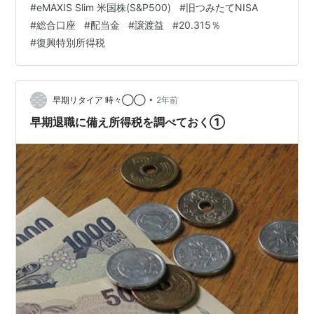
#
eMAXIS Slim 米国株(S&P500)
#
旧つみたてNISA
式投資では、配当金と譲渡益それぞれに 所得税15％と、
#
総合口座
#
配当金
#
譲渡益
#
20.315％
住民税5％、 合わせて20％の税金がかかります。 ただ、
#
復興特別所得税
2037年12月末までは、 これに復興特別所得…
•
早期リタイア 時々◯◯
2年前
早期退職に備え所得税を調べておく①