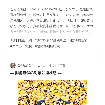
こんにちは、ToMO（@tomo2011_08）です。 最近防衛
費増額の件で、税制に注目が集まっていますが、2023年
度税制改正大綱が本日決定しました。 今回は、防衛費増
額だけでなく、少額投資非課税制度（NISA）拡張、エコ
カー減税延長など、国民の興味のありそうな税制が含ま
れています。 もちろん、経済的自立を目指している私も
#
税制改正大綱
#
少額投資非課税制度
#
防衛費増額
興味を持っています。 今回は、本日決定した税制改正大
#
エコカー減税
#
復興特別所得税
綱の内容について書いていきたいと思います。 目次 防衛
費増額について 少額投資非課税制度（NISA）拡張につい
て エコカー減税延長について その他 最後に 防衛費増額
について 防衛費増額の財源を賄うため、法人税・所得
•
この続きはコーヒーと一緒に
4年前
税・た…
≡≡ 財源確保の対象に違和感 ≡≡