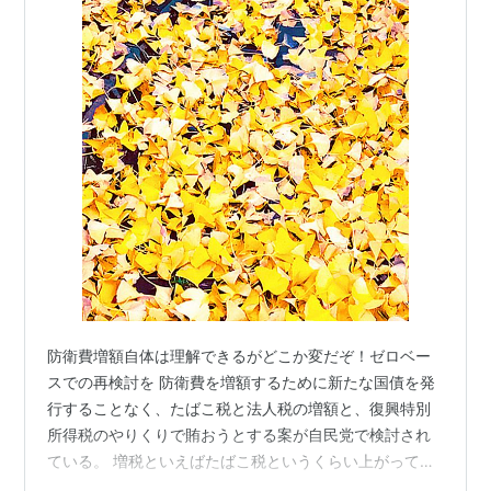
防衛費増額自体は理解できるがどこか変だぞ！ゼロベー
スでの再検討を 防衛費を増額するために新たな国債を発
行することなく、たばこ税と法人税の増額と、復興特別
所得税のやりくりで賄おうとする案が自民党で検討され
ている。 増税といえばたばこ税というくらい上がってい
るたばこ税は、私を含む愛煙家のほとんどが諦めている