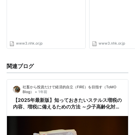
度額を超える場合、その超える金額をその年分の復興特
別所得税額から控除することができる。ただし、その年
分の復興特別所得税額のうち国外所得に対応する部分の
金額が限度となる。
www3.nhk.or.jp
www3.nhk.or.jp
*1
:
給与所得者は、2013年1月1日以降に支払を受ける給
与等から復興特別所得税が源泉徴収される
関連ブログ
*2
:
その年分の所得税において外国税額控除の適用があ
る居住者については、外国税額控除額を控除する前の所
得税額となる
社畜から投資だけで経済的自立（FIRE）を目指す（ToMO
•
Blog）
1年前
【2025年最新版】知っておきたいステルス増税の
内容、増税に備えるための方法 ～少子高齢化対策
防衛費 社会保険料 復興特別所得税 森林環境税 生
前贈与 後期高齢者医療保険 高額療養費制度～