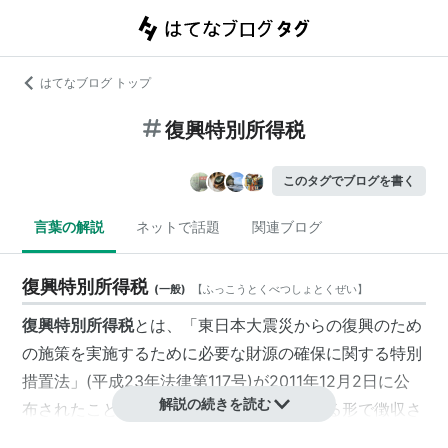
はてなブログ トップ
復興特別所得税
このタグでブログを書く
言葉の解説
ネットで話題
関連ブログ
復興特別所得税
(
一般
)
【
ふっこうとくべつしょとくぜい
】
復興特別所得税
とは、「
東日本大震災からの復興のため
の施策を実施するために必要な財源の確
保に関する特別
措置法
」(平成23年法律第117号)が2011年12月2日に公
解説の続きを読む
布されたことに伴い、所得税に上乗せされる形で徴収さ
れる国税のひとつ。