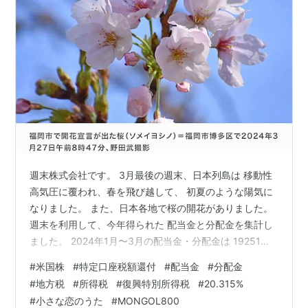
週末株式会社です。 3月最後の週末、日本列島は 移動性
高気圧に覆われ、春を飛び越して、 初夏のような陽気に
なりました。 また、日本各地で桜の開花がありました。
週末を利用して、今年得られた 配当金と分配金を集計し
ました。 2024年1月〜3月の配当金・分配金は 19251円
でした。 1ドル＝150円換算 株主優待ポイントは、 1ポイ
#
米国株
#
特定口座税額還付
#
配当金
#
分配金
ント＝1円で集計しています。 さて、配当金等を集計して
#
地方税
#
所得税
#
復興特別所得税
#
20.315%
いて、 「特定口座税額還付」なる表示があります。 地方
#
小さな恋のうた
#
MONGOL800
税と所得税の2つ、 別々に表示されています。 「特定口