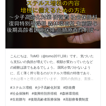
こんにちは、ToMO（@tomo2011_08）です。 気づいた
ら支払いの負担が増えていた、税額が変わっていたなど
の経験は誰でもあるでしょう。 国民が気づかないよう
に、広く薄く搾り取るのがステルス増税の特徴であり、
それは着々と増え続けています。 国民の負担は、直接的
な増税以外の原因で増えており、ステルス増税を駆使し
#
ステルス増税
#
少子高齢化対策
#
防衛費
て税源を確保しようという政府の思惑が透けて見えま
#
社会保険料
#
復興特別所得税
#
森林環境税
す。 ステルス増税の内容を知って、対策することによっ
#
生前贈与
#
後期高齢者医療保険
#
高額療養費制度
て少しでも節税できるように備えることが大事です。 そ