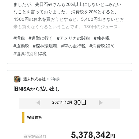
ましたが、先日石破さんも20%以上にしないと…みたい
なことを言っておりました。 消費税を20%とすると、
4500円のお米を買おうとすると、5,400円出さないとお
米も買えなくなるということです。 180円のジュースも
216円です…。 お給料が全然上がらないところが更に問
#
増税
#
選挙に行く
#
アメリカの関税
#
独身税
題です！ イギリスやフランスは20%の消費税を導入して
#
通勤税
#
森林環境税
#
車の走行税
#
消費税20％
いますが、平均給料は年収650万位です。 日本の平均で
#
復興特別所得税
ある460万よりずっと高いので、そこと同じにするなん
て無謀なのは一目瞭然！！ アメリカの関税にもビックリ
👀でしたが、アメリカへの輸出が多い企業は大変なこと
ですね…。 ↑…
•
週末株式会社
2年前
旧NISAから払い出し