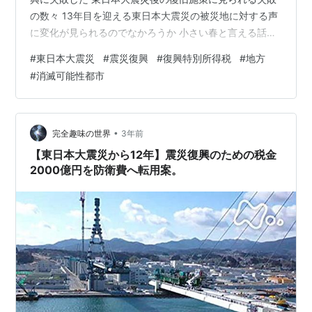
の数々 13年目を迎える東日本大震災の被災地に対する声
に変化が見られるのでなかろうか 小さい春と言える話か
どうかは何とも言えないが、小さい春が始まる今の時期
#
東日本大震災
#
震災復興
#
復興特別所得税
#
地方
は、どうしたところで3.11-東日本大震災を想起させられ
#
消滅可能性都市
る。今年で13周忌と謳われているため、あの日から13年
目を迎えるに至ったのだと知る。 2024年3月11日を迎え
て東日本大震災から13年目 何も誰も彼もが亡くなったわ
けでないのだから、周忌と謳われたところで複雑な心境
•
完全趣味の世界
3年前
になるの…
【東日本大震災から12年】震災復興のための税金
2000億円を防衛費へ転用案。