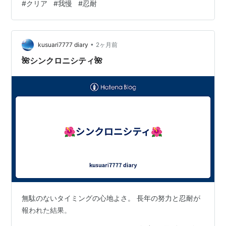
#
クリア
#
我慢
#
忍耐
間がとても掛かってしまうというものでもある。という
ことで、 なめこ栽培キッドデラックス極をクリアしてみ
た 始めたのはたぶん2年くらい前で、子供と出かけたと
きに、電車の中で退屈しないように何気なく始めたゲー
•
kusuari7777 diary
2ヶ月前
ムだったんだけどね。。。。 それからとい…
🌺シンクロニシティ🌺
無駄のないタイミングの心地よさ。 長年の努力と忍耐が
報われた結果。