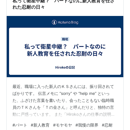
私って衛星中継？ パートなのに新人教育を任さ
耐を身につける３つのルール ①問題がある状…
れた忍耐の日々
最近、職場に入った新人のＫＳさんには、振り回されて
ばかりです。 伝言メモに “sorry” や “help me” といっ
た、ふざけた言葉を書いたり、会ったこともない臨時職
員のＴＫさんを「Ｔの金さん」と呼んだりと、独特の言
動に戸惑っています。 また「Hirokoさんの仕事の説明の
仕方は、衛星中継なんですよね」と……。 突然の「衛星
#
パート
#
新人教育
#
モヤモヤ
#
我慢の限界
#
忍耐
中継」という言葉に「私って、衛星中継なの？」と、心