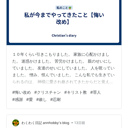
１０年くらい引きこもりました。 家族に心配かけまし
た。 迷惑かけました。 苦労かけました。 親のせいにし
ていました。 友達のせいにしていました。 人を呪ってい
ました。 憎み、恨んでいました。 こんな私でも生きてい
られるのは、 神様に愛され赦されてきたからだと覚えま
す。 人から奪ってばかりでした。 自分から与えたことは
#
悔い改め
#
クリスチャン
#
キリスト教
#
罪人
ほぼないです。 人の為にしてきたこと、引きこもってか
#
感謝
#
愛
#
赦し
#
忍耐
らはないです。 その頃から本当に聖霊様がいなくなった
と思います。 うつ状態で身動きが取れませんでした。 も
ちろん働くこともままならず。 それなのに、神様は、私
に衣食住を与えてくださいました。 こんな私を養ってく
•
わくわく日記 annhobby's blog
13日前