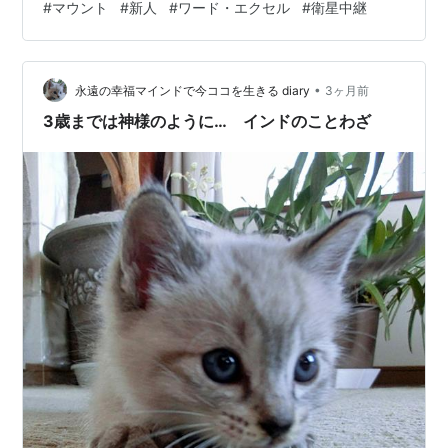
#
マウント
#
新人
#
ワード・エクセル
#
衛星中継
の中で思わずつぶやいてしまいました。 インターネット
で調べてみると「情報をそのまま流しているように聞こ
える」という意味らしく「こちらと同じ空気を共有して
いない」とういう意味にもとれます。 そのほかにも「想
•
永遠の幸福マインドで今ココを生きる diary
3ヶ月前
像していた職場…
3歳までは神様のように… インドのことわざ