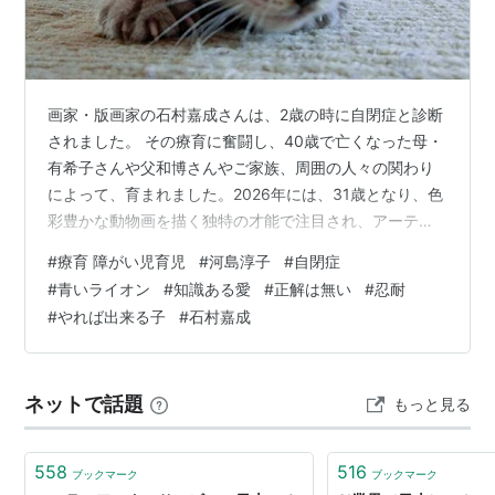
画家・版画家の石村嘉成さんは、2歳の時に自閉症と診断
されました。 その療育に奮闘し、40歳で亡くなった母・
有希子さんや父和博さんやご家族、周囲の人々の関わり
によって、育まれました。2026年には、31歳となり、色
彩豊かな動物画を描く独特の才能で注目され、アーティ
ストとして活躍しています。 その半生を記録した、映画
#
療育 障がい児育児
#
河島淳子
#
自閉症
「青いライオン」が各地で上映され、合わせて、父和博
#
青いライオン
#
知識ある愛
#
正解は無い
#
忍耐
さんの講演とアーティストとして、石村嘉成さんのライ
#
やれば出来る子
#
石村嘉成
ブパフォーマンスを展開しています。 その中で、着てい
る作務衣を脱いで、背中を見せるシーンがありました。
そこには「やれば出来る子です」と書かれていました。
ネットで話題
もっと見る
それに、希望を持つ人もいると思…
558
516
ブックマーク
ブックマーク