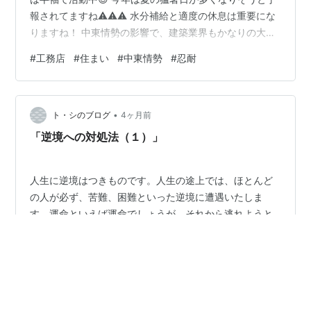
報されてますね⚠⚠⚠ 水分補給と適度の休息は重要にな
りますね！ 中東情勢の影響で、建築業界もかなりの大打
撃を受けて深刻な 状況が続いています。 値上げだけでな
#
工務店
#
住まい
#
中東情勢
#
忍耐
く、建築資材の供給ができない状況下では 家づくりが進
行できません😭😭 今の状況が続けば、今年の後半、6月
以降の建築業界は 工事を進めたくても、着工できない、
•
未だかつてないほど出来ない状況に なると思います。 一
ト・シのブログ
4ヶ月前
日も早く、この状況が改善されることを願うばかりで
「逆境への対処法（１）」
す！！ 現在着工中のお客様…