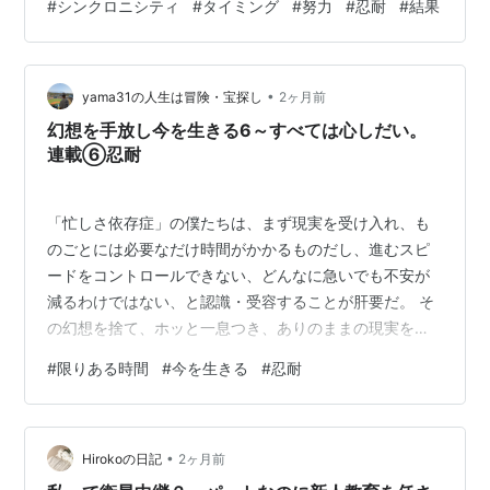
#
シンクロニシティ
#
タイミング
#
努力
#
忍耐
#
結果
•
yama31の人生は冒険・宝探し
2ヶ月前
幻想を手放し今を生きる6～すべては心しだい。
連載⑥忍耐
「忙しさ依存症」の僕たちは、まず現実を受け入れ、も
のごとには必要なだけ時間がかかるものだし、進むスピ
ードをコントロールできない、どんなに急いでも不安が
減るわけではない、と認識・受容することが肝要だ。 そ
の幻想を捨て、ホッと一息つき、ありのままの現実を冷
めた目で見つめた先には、ちょっと古臭いけれど、何よ
#
限りある時間
#
今を生きる
#
忍耐
りも重要な能力を獲得しはじめるだろう。 「忍耐」とい
う力だ。 誰もが急いでいる社会で、急がずに時間をかけ
ることのできる人が得をする。大事な仕事を成し遂げ得
•
られるし、特に結果を未来に「先送り」することなく、
Hirokoの日記
2ヶ月前
「行動そのもの」に満足を感じることができ得る。 ◆忍