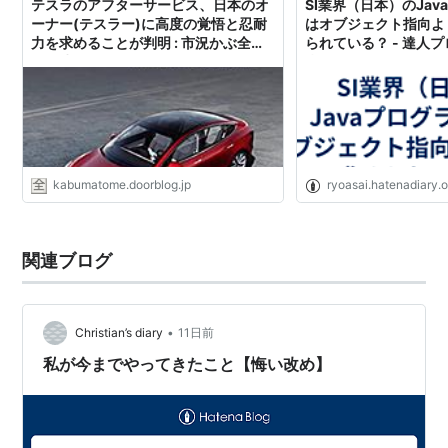
テスラのアフターサービス、日本のオ
SI業界（日本）のJa
ーナー(テスラー)に高度の覚悟と忍耐
はオブジェクト指向よ
力を求めることが判明 : 市況かぶ全力
られている？ - 達人
２階建
指して
kabumatome.doorblog.jp
ryoasai.hatenadiary.o
関連ブログ
•
Christian’s diary
11日前
私が今までやってきたこと【悔い改め】