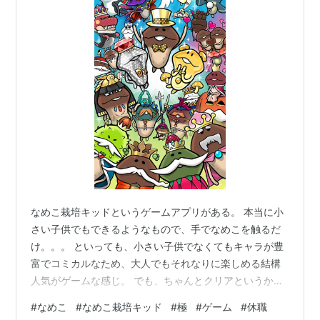
なめこ栽培キッドというゲームアプリがある。 本当に小
さい子供でもできるようなもので、手でなめこを触るだ
け。。。 といっても、小さい子供でなくてもキャラが豊
富でコミカルなため、大人でもそれなりに楽しめる結構
人気がゲームな感じ。 でも、ちゃんとクリアというか、
ゲーム中の課題となる「じいのお願い」を制覇しようか
#
なめこ
#
なめこ栽培キッド
#
極
#
ゲーム
#
休職
と思ってやってみると、それなりに忍耐力というか、時