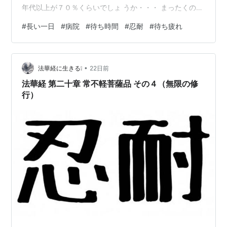
年代以上が７０％くらいでしょ うか・・・ まったくのい
い加減な「カン」ですが。 これだけ患者さんが多いと、
#
長い一日
#
病院
#
待ち時間
#
忍耐
#
待ち疲れ
当然待ち 時間も長くなるんだと理解できますが 今日のス
ケジュールを振り返ると・・ １２：４５ 病院到着 受付
順番表を受け取り・・ １３：１５ １次受付済 １３：３
•
０ ２次受付終了後、診療の 待合室 １６：１０ 診療呼び
法華経に生きる❕
22日前
出し １６：２０ 会計 １６：３５ 帰路へ・・ およそ４時
法華経 第二十章 常不軽菩薩品 その４（無限の修
間半の…
行）