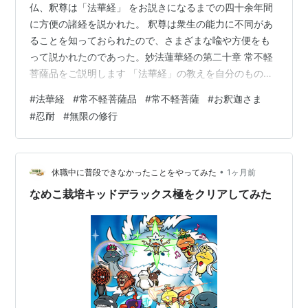
仏、釈尊は「法華経」 をお説きになるまでの四十余年間
に方便の諸経を説かれた。 釈尊は衆生の能力に不同があ
ることを知っておられたので、さまざまな喩や方便をも
って説かれたのであった。妙法蓮華経の第二十章 常不軽
菩薩品をご説明します 「法華経」の教えを自分のものに
するためには。 ◎ 無限の修行この常不軽と言われた人が
#
法華経
#
常不軽菩薩品
#
常不軽菩薩
#
お釈迦さま
一生の間、他人を軽んずることなく善い行いを積んで、
#
忍耐
#
無限の修行
まさに入滅しようとするとき、虚空の中で、威音王如来
が先に説かれた「法華経」 の偈文を聴いて六根がすべて
清浄となった。 常不軽菩薩が人に笑われても、罵られて
も、石をぶつけられても杖で打たれても、どんなことが
•
休職中に普段できなかったことをやってみた
1ヶ月前
あっても相手を礼拝し、教えを説くの…
なめこ栽培キッドデラックス極をクリアしてみた