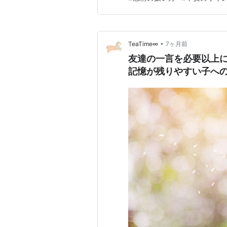
ます。その気づき自体が、衝
なら、それは前進です。 不安
•
TeaTime∞
7ヶ月前
友達の一言を必要以上に
記憶が残りやすい子へ