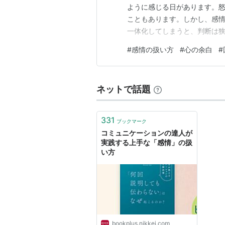
ように感じる日があります。
こともあります。しかし、感情
一体化してしまうと、判断は
す。だからこそ、「今こう感
#
感情の扱い方
#
心の余白
#
で、心に余白が生まれます。 
る、場所を変える、少し時間を
ネットで話題
331
ブックマーク
コミュニケーションの達人が
実践する上手な「感情」の扱
い方
bookplus.nikkei.com