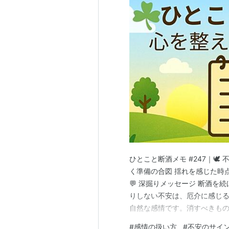
ひとこと断酒メモ #247｜🕊
く準備の合図 揺れを感じた時
💬 深掘りメッセージ 断酒
りしない不安は、厄介に感じ
自然な感情です。消すべきもの
むと、心はさらに緊張します
#
感情の扱い方
#
不安のサイ