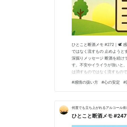
ひとこと断酒メモ #272｜🕊
ではなく流すもの 止めようと
深掘りメッセージ 断酒を続け
す。不安やイライラが強いと
は消すものではなく流すもの
います。 感情は時間とともに
#
感情の扱い方
#
心の安定
#
ます。この流れを受け止める
「今こう感じている」と認める
何度でも立ち上がれるアルコール依
ひとこと断酒メモ #247