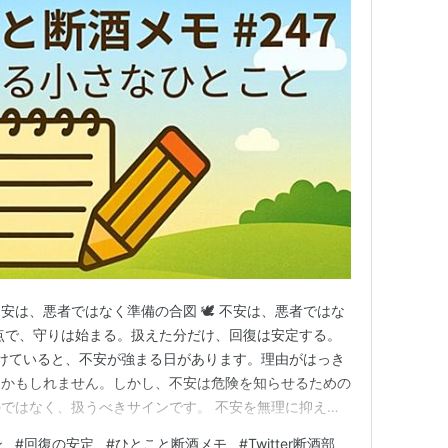
 不安は、悪者ではなく準備の合図 🕊 不安は、悪者ではな
点で、守りは始まる。扱えた分だけ、回復は安定する。
を続けていると、不安が強まる日があります。理由がはっき
るかもしれません。しかし、不安は危険を知らせるための
ではなく、扱うべきサインです。 不安を無理に抑え込
。一方で「今は不安だ」と認められた瞬間、整理は始まり
ン
#
回復の安定
#
ひとこと断酒メモ
#
Twitter断酒部