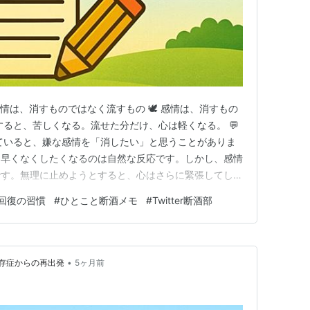
 感情は、消すものではなく流すもの 🕊 感情は、消すもの
すると、苦しくなる。流せた分だけ、心は軽くなる。 💬
ていると、嫌な感情を「消したい」と思うことがありま
、早くなくしたくなるのは自然な反応です。しかし、感情
です。無理に止めようとすると、心はさらに緊張してしま
変わります。波のように強くなり、やがて弱まっていき
回復の習慣
#
ひとこと断酒メモ
#
Twitter断酒部
ことができると、感情に振り回されにくくなります。
だけでも、心は少…
•
存症からの再出発
5ヶ月前