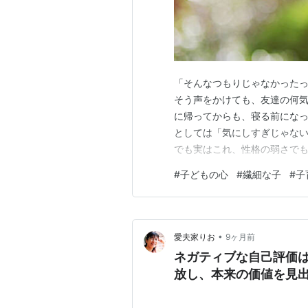
「そんなつもりじゃなかった
そう声をかけても、友達の何気
に帰ってからも、寝る前になっ
としては「気にしすぎじゃな
でも実はこれ、性格の弱さで
で起きている現象です。 「言
#
子どもの心
#
繊細な子
#
子
プの子は、出来事そのものよ
があります。 たとえば――・
•
愛夫家りお
9ヶ月前
ネガティブな自己評価
放し、本来の価値を見