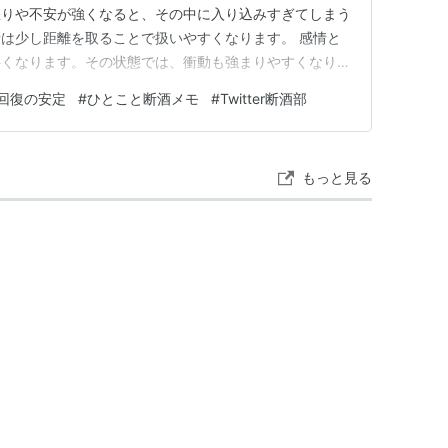
怒りや不安が強くなると、その中に入り込みすぎてしまう
は少し距離を取ることで扱いやすくなります。 感情と
狭くなります。その状態では、衝動も強まりやすくなりま
じている」と一歩引いて見ることが大切です。それだけ
回復の安定
#
ひとこと断酒メモ
#
Twitter断酒部
距離を取る方法はシンプルで構いません。深呼吸をす
置く。こうした行動は、感情…
もっと見る