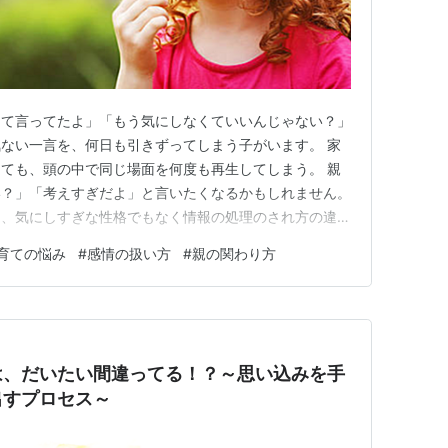
って言ってたよ」「もう気にしなくていいんじゃない？」
ない一言を、何日も引きずってしまう子がいます。 家
ても、頭の中で同じ場面を何度も再生してしまう。 親
い？」「考えすぎだよ」と言いたくなるかもしれません。
も、気にしすぎな性格でもなく情報の処理のされ方の違い
葉」ではなく「感情」が強く記憶に残るタイプ このタイ
育ての悩み
#
感情の扱い方
#
親の関わり方
りも、そのときに感じた感情が強く脳に刻まれやすい特徴
何と言われたか・どう…
は、だいたい間違ってる！？～思い込みを手
出すプロセス～