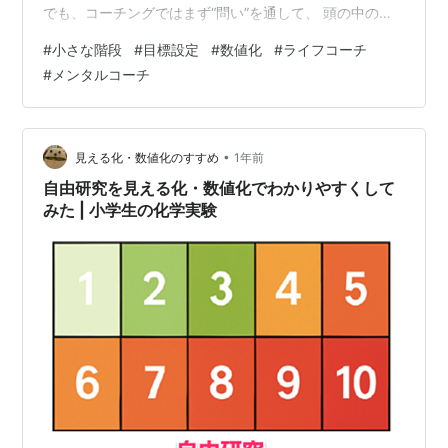
でも、コーチングではまず“問い”を通して、 頭の中のイ
メージを一つひとつ具体的にしていきます。 「どんな状
#
小さな階段
#
目標設定
#
数値化
#
ライフコーチ
態になったら、目標が達成したと言えるだろう？」「そ
#
メンタルコーチ
れは数字で表すとどれくらい？」「いつまでにそれを実
現したい？」 こうして数値化や期限を決めていくと、 ぼ
んやりしていた目標が、 だんだんハッキリとした姿に変
わっていきました。 さらに、その目標までの道のりに
•
見える化・数値化のすすめ
1年前
“小さな階段” をつくって…
自由研究を見える化・数値化でわかりやすくして
みた | 小学生の化学実験