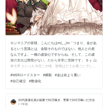
ロンマニアの皆様、こんにちはm(_ _)m「つまり、金があ
るという意識とは、金額そのものではない。他人との差
なんですよ。一種の虚栄心ですからね。そして、この虚
栄の支出は際限がない。だから非常に危険です」 Ｂｙ 山
本七平 といった今日この頃、皆様はどうお過ごしでしょ
うか。ランキング参加中雑談＊Ｔｈｅ瞬殺 さてココ最近
#
MSRロードスター
#
瞬殺
#
金は命より重い
は事ある毎にネタにしてるMSRロドスタであるが、ちょ
#
自己確立
#
数値化
っとした情報を小耳に挟んだのである。先週から始まっ
た12R＆素MSRの先行予約であるが、12Rに関しては「生
産台数（200台）の25倍の予約が入った」んだそうであ
30代派遣社員が副業で50万稼ぎ、専業で200万稼いだ方法
る(￣Д￣;)でもって前にも言ったように、12Rの予約フォ
•
1年前
ーラムには「…