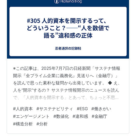
※この記事は、2025年7月7日の日経新聞「サステナ情報
開示『全プライム企業に義務化』見送りへ（金融庁）」
を読んで思った素朴な疑問から出発しています。 ◆ え、
人を“開示”するの？ サステナ情報開示のニュースを読ん
で、「人的資本を開示する」とあって、ちょっと不思議
な気持ちになった。 人って、“開示”するものなんだろう
#
人的資本
#
サステナビリティ
#
ESG
#
働きがい
か。 環境対策や財務情報を開示するのは分かる。でも
#
エンゲージメント
#
数値化
#
違和感
#
金融庁
「人をどう扱ってますか？」を企業が外に向けて語るっ
#
構造分析
#
分析
て、ちょっと変わってる気がした。 ◆ 人的資本って、ど
こにあるの？ 調べてみると、人的資本というのは「人材