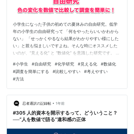
小学生になった子供の初めての夏休みの自由研究。低学
年の小学生の自由研究って 「何をやったらいいかわから
ない」 「せっかくやるなら結果がわかりやすい様にした
い」と親も悩ましいですよね。そんな時にオススメした
いのが、“見える化” と “数値化” を意識した研究です。 単
に「やってみた」だけで終わるのではなく、結果を目に
#
小学生
#
自由研究
#
化学研究
#
見える化
#
数値化
見える形で記録したり、数字で比べたりすることで、子
#
調査を簡単にする
#
比較しやすい
#
考えやすい
供も「おお！」「なるほど！」と考えやすくなったり納
#
方法
得しやすくなり、まとめやすい自由研究になります。今
回はなるべく安く(ほぼ無料)で出来る数値化や見える化の
例を紹介したいと思います。
•
忍者通訳の記録帖
1年前
#305 人的資本を開示するって、どういうこと？
──“人を数値で語る”違和感の正体