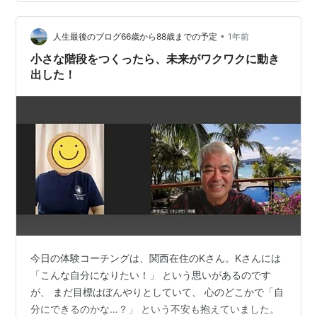
を忘れる問題→イスに座った正面の壁に【机をキレイ
に、心を磨け！】を貼った（仕組みづくり） ③散らかり
•
度を数値にして、毎日記録する→カレンダーとか レシー
人生最後のブログ66歳から88歳までの予定
1年前
トは１枚＝１点、物も１個で１点 スマホの充電は、ギリ
小さな階段をつくったら、未来がワクワクに動き
ＯＫ！ 床に置いてある物も１点 …
出した！
今日の体験コーチングは、関西在住のKさん。Kさんには
「こんな自分になりたい！」 という思いがあるのです
が、 まだ目標はぼんやりとしていて、 心のどこかで「自
分にできるのかな…？」 という不安も抱えていました。