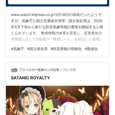
www.watch.impress.co.jp12月16日の発表だったようで
すが、気象庁と国土交通省水管理・国土保全局は、2026
年5月下旬から新たな防災気象情報の運用を開始すると報
じられています。 警戒情報の体系を見直し、災害発生の
危険度に応じた5段階の「警戒レベル」を明記した情報に
刷新するとのこと。 www.mlit.go.jp詳細は、以上の発表
#
気象庁
#
国土保全局
#
防災情報の明確化
#
数値化
の通りですね。確かに、文字の羅列だけだと深刻さが伝
わらないので、数字を入れるのは大事ですが、やっぱ
り、深刻さへの理解は別途通知が必要な気もします。
•
アスペルガー医師ロンの日常
10ヶ月前
SATANIC ROYALTY