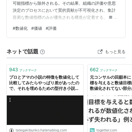
可能指標から除外される。その結果、組織の評価や意思
決定のプロセスにおいて質的貢献が不可視化され、集計
容易な数値指標のみが優先される構造が定着する。 ■ 背
景 評価の集計や処理を共通化するため客観的な数値指標
#
数値化
#
価値
#
評価
への依存が高まる 客観性や説明責任の確保が優先され主
観や定性評価が排除されやすくなる 短期間で測定可能な
結果ばかりが選好され長期的な質の維持が見落とされる
ネットで話題
もっと見る
【構造】 評価体系の処理効率化と説明責任の強化 ↓ 客観
的に測定可能な指標への集約 ↓ 数値化困難な定性価値の
評価対象からの排除…
943
662
ブックマーク
ブックマーク
プロとアマの小説の特徴を数値化して
元コンサルの回顧本に
比較してみたらやっぱり差があったの
標を与えると数値目標
で、それを埋めるための型付き小説記
数値化されてない部分
述用言語 TypeNovel を公開した件に
る」例として上げてい
ついて - anti scroll
キツい
tategakibunko.hatenablog.com
togetter.com