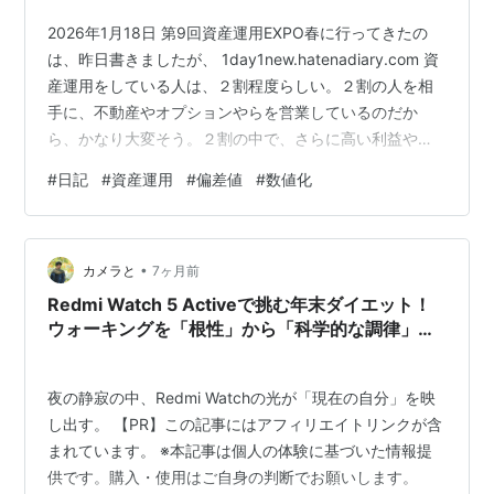
2026年1月18日 第9回資産運用EXPO春に行ってきたの
は、昨日書きましたが、 1day1new.hatenadiary.com 資
産運用をしている人は、２割程度らしい。２割の人を相
手に、不動産やオプションやらを営業しているのだか
ら、かなり大変そう。２割の中で、さらに高い利益やパ
フォーマンスを望むとは、能力と行動力がある方々なの
#
日記
#
資産運用
#
偏差値
#
数値化
だろうなあ。 これが、学力だとすると、ある程度以上の
偏差値の大学に行っている人で、その中でも有名大企業
や高級官僚や外資に就職を目指すようなものだろうか。
•
そう思って、展示会場をほっつき歩いていると、いかに
カメラと
7ヶ月前
自分が資産運用偏差値が低いなあ、としか思えん。無理
Redmi Watch 5 Activeで挑む年末ダイエット！
せず、出来る…
ウォーキングを「根性」から「科学的な調律」に
変える12/28の実録ログ
夜の静寂の中、Redmi Watchの光が「現在の自分」を映
し出す。 【PR】この記事にはアフィリエイトリンクが含
まれています。 ※本記事は個人の体験に基づいた情報提
供です。購入・使用はご自身の判断でお願いします。