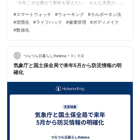
「今年こそは痩せて新年を迎えたい」 そんな決意が、忘
年会や仕事納めの忙しさに飲み込まれそうになる12月
#
スマートウォッチ
#
ウォーキング
#
カルボーネン法
末。 私もかつては、ただ闇雲に長く歩くことで「頑張っ
#
習慣化
#
ライフハック
#
健康管理
#
ボディメイク
た自分」に満足していました。しかし、カメラの露出を
#
数値化
感覚だけで決めないように、ダイエットという身体の変
革にも客観的なデータによる「裏付け」が必要です。 今
年の私は、手元にRedmi Watch 5 Activeという「外部観
測ユニッ…
•
つらつら日暮らしHatena
8ヶ月前
気象庁と国土保全局で来年5月から防災情報の明
確化