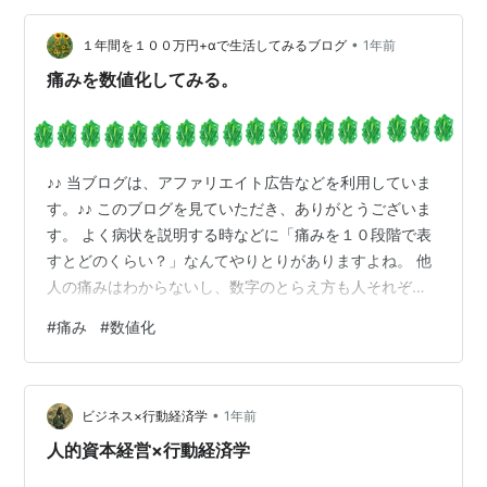
を資産と捉える考え方」だそうだ。 たとえば： 教育研修
にいくら使ってるか 離…
•
１年間を１００万円+αで生活してみるブログ
1年前
痛みを数値化してみる。
♪♪ 当ブログは、アファリエイト広告などを利用していま
す。♪♪ このブログを見ていただき、ありがとうございま
す。 よく病状を説明する時などに「痛みを１０段階で表
すとどのくらい？」なんてやりとりがありますよね。 他
人の痛みはわからないし、数字のとらえ方も人それぞれ
なので結局あいまいなのかな、なんて思うのです。 そこ
#
痛み
#
数値化
で、自分の過去の痛みを数値化してみましょう。私はあ
まり大きなけがをしたことがないので参考データが少な
いかもしれません。 レベル１０ これは生命の危険レベル
•
なのでないことにしましょう。 レベル９ 鼻腔（鼻の奥の
ビジネス×行動経済学
1年前
ポケット？）って左右３か所くらいずつあるとおもうん
人的資本経営×行動経済学
ですけど、そこにガーゼをぎゅ…