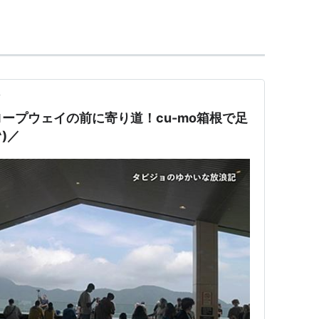
(
OH61
)−
中強羅駅
(
OH60
)−
公園上駅
(
OH59
)−
公園
)−
大涌谷駅
(
OH63
) ←「
早雲山駅
(
OH62
)」
前
ープウェイの前に寄り道！cu-mo箱根で足
)／