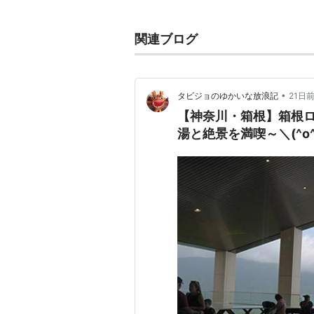
「
早雲山駅
(
OH62
)」→
上強羅駅
下駅
(
OH58
)−
強羅駅
(
OH57
)
関連ブログ
■
箱根ロープウェイ
桃源台駅
(
OH65
)−
姥子駅
(
OH64
•
タビジョのゆかいな放浪記
21日
【神奈川・箱根】箱根ロ
湯と絶景を満喫～＼(^o^
○
リスト
：
駅キーワード
○
リスト
：
駅つきキーワード