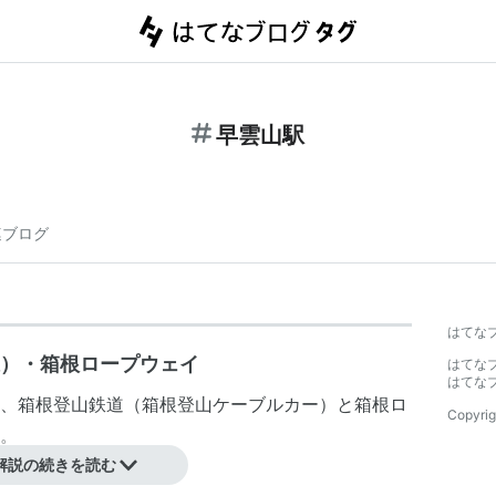
早雲山駅
連ブログ
】
はてな
線）・箱根ロープウェイ
はてな
はてな
、
箱根登山鉄道
（
箱根登山ケーブルカー
）と
箱根ロ
Copyrig
。
解説の続きを読む