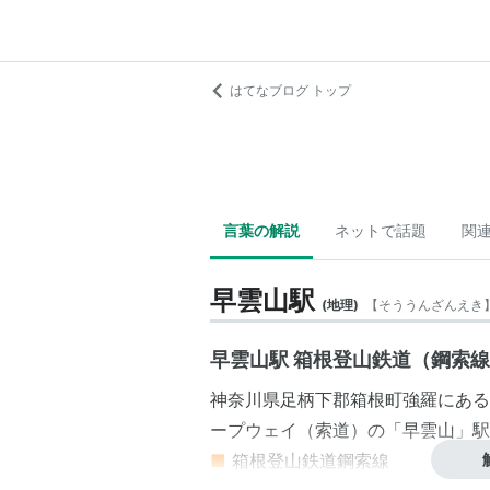
はてなブログ トップ
言葉の解説
ネットで話題
関
早雲山駅
(
地理
)
【
そううんざんえき
早雲山駅 箱根登山鉄道（鋼索
神奈川県
足柄下郡
箱根町
強羅
にある
ープウェイ
（
索道
）の「
早雲山
」駅
■
箱根登山鉄道鋼索線