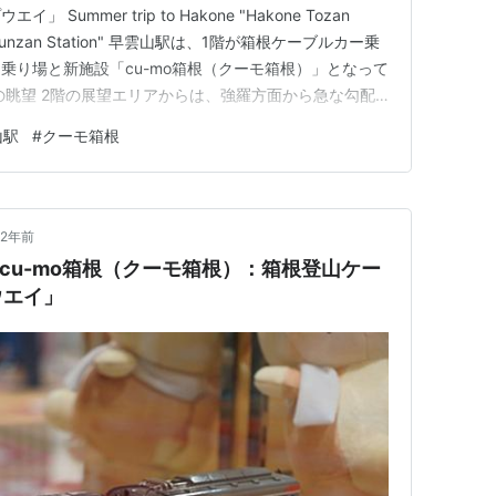
ummer trip to Hakone "Hakone Tozan
 at Sounzan Station" 早雲山駅は、1階が箱根ケーブルカー乗
乗り場と新施設「cu-mo箱根（クーモ箱根）」となって
の眺望 2階の展望エリアからは、強羅方面から急な勾配
カーをみることができます。 今回の目的の一つでもあ
山駅
#
クーモ箱根
時半からということ…
2年前
 cu-mo箱根（クーモ箱根）：箱根登山ケー
ウエイ」