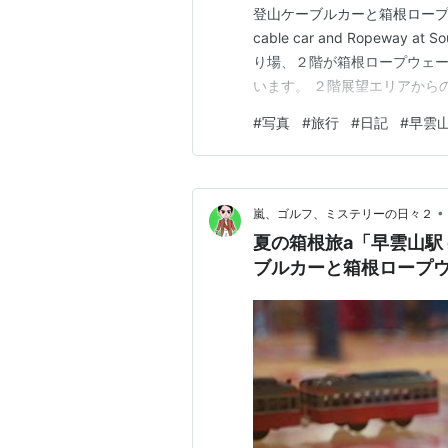
登山ケーブルカーと箱根ロープウエイ」 S
cable car and Ropeway
り場、２階が箱根ロープウェー
います。 ２階展望エリアから
を登ってくる箱根登山ケーブル
#
写真
#
旅行
#
日記
#
早雲
った”くもぱん”の販売が１０
•
嵐、ゴルフ、ミステリーの日々２
夏の箱根旅a「早雲山駅
ブルカーと箱根ロープ