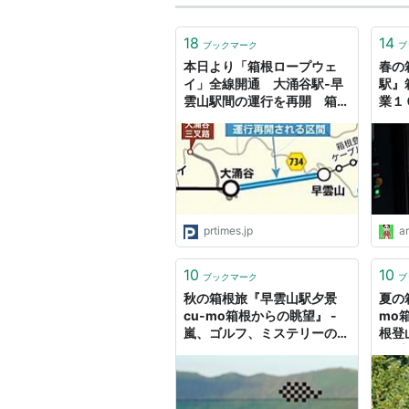
18
14
ブックマーク
ブ
本日より「箱根ロープウェ
春の
イ」全線開通 大涌谷駅‐早
駅』
雲山駅間の運行を再開 箱根
業１
再始動へ
ミス
prtimes.jp
ar
10
10
ブックマーク
ブ
秋の箱根旅『早雲山駅夕景
夏の
cu-mo箱根からの眺望』 -
mo
嵐、ゴルフ、ミステリーの
根登
日々２
ープ
ミス