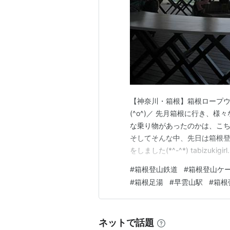
【神奈川・箱根】箱根ロープウ
(^o^)／ 先月箱根に行き、
な乗り物があったのかは、こちらのブログ
そしてそんな中、先日は箱根
をしました(*^-^*) tabizukigirl.
番から、いよいよ箱根ロープ
#
箱根登山鉄道
#
箱根登山ケ
しゃるかもしれません。…
#
箱根足湯
#
早雲山駅
#
箱根
ネットで話題