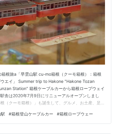
箱根旅a「早雲山駅 cu-mo箱根（クーモ箱根）：箱根
ummer trip to Hakone "Hakone Tozan
 at Sounzan Station" 箱根ケーブルカーから箱根ロープウェイ
駅舎は2020年7月9日にリニューアルオープンしまし
o箱根（クーモ箱根）」も誕生して、グルメ、お土産、足湯
人気となっています。 参考：「早雲山駅」リニューア
山駅
#
箱根登山ケーブルカー
#
箱根ロープウェー
式サイト 温泉・旅…