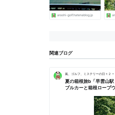
arashi-golf.hatenablog.jp
ar
関連ブログ
•
嵐、ゴルフ、ミステリーの日々２
夏の箱根旅b「早雲山駅
ブルカーと箱根ロープ