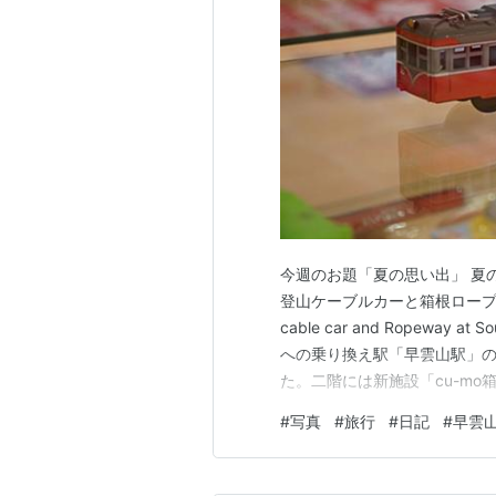
今週のお題「夏の思い出」 夏の
登山ケーブルカーと箱根ロープウエイ」 S
cable car and Ropeway
への乗り換え駅「早雲山駅」の
た。二階には新施設「cu-m
も楽しめる観光スポットとして
#
写真
#
旅行
#
日記
#
早雲
ルオープン|箱根町観光協会公