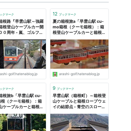
12
ックマーク
ブックマーク
箱根路『早雲山駅～強羅
夏の箱根旅a「早雲山駅 cu-
箱根登山ケーブルカー開
mo箱根（クーモ箱根）：箱
００周年 - 嵐、ゴルフ、
根登山ケーブルカーと箱根ロ
テリーの日々２
ープウエイ」 - 嵐、ゴルフ、
ミステリーの日々２
ashi-golf.hatenablog.jp
arashi-golf.hatenablog.jp
9
ックマーク
ブックマーク
箱根旅b「早雲山駅 cu-
早雲山駅（箱根町）～箱根登
箱根（クーモ箱根）：箱
山ケーブルと箱根ロープウェ
山ケーブルカーと箱根ロ
イの結節点 - 青空のスローな
ウエイ」 - 嵐、ゴルフ、
生活
テリーの日々２