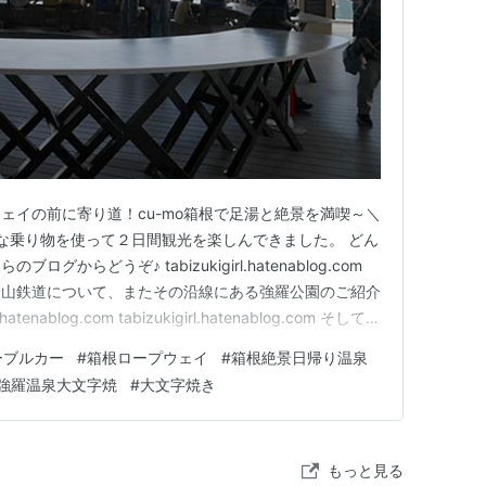
ェイの前に寄り道！cu-mo箱根で足湯と絶景を満喫～＼
様々な乗り物を使って２日間観光を楽しんできました。 どん
からどうぞ♪ tabizukigirl.hatenablog.com
登山鉄道について、またその沿線にある強羅公園のご紹介
hatenablog.com tabizukigirl.hatenablog.com そして順
ウェイだ！ってお楽しみにしてくださっている方もいらっ
ーブルカー
#
箱根ロープウェイ
#
箱根絶景日帰り温泉
強羅温泉大文字焼
#
大文字焼き
もっと見る