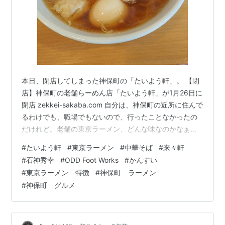
本日、閉店してしまった神保町の「たいよう軒」。 【閉
店】神保町の老舗らーめん店「たいよう軒」が1月26日に
閉店 zekkei-sakaba.com 自分は、神保町の近所に住んで
るわけでも、職場でもないので、行ったことなかったの
だけれど。老舗の東京ラーメン、どんな味なのかなぁと
気になり、閉店前に行ってきた。平日13時過ぎ、外に5人
#
たいよう軒
#
東京ラーメン
#
中華そば
#
来々軒
待ち。 みんな閉店するもんだから、食べ納めに来てるん
#
石神秀幸
#
ODD Foot Works
#
かんすい
だね。意外と回転は早くて。5分ぐらいで「お客さん何に
#
東京ラーメン 特徴
#
神保町 ラーメン
する？」と、店内の女将に声をかけられる。えっと…初
#
神保町 グルメ
めてきたからわからない、前のおっさんがワンタン麺を
頼んでたからな…よし、ワンタン麺と、チャーハンだ。
さらに5分後、計…