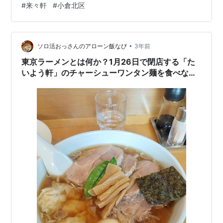
#
来々軒
#
小倉北区
った出前用の岡持ち付きバイクが停めてあります。 入店
し、壁のメニューを拝見。きょうはラーメンと焼飯
（小）のラーメンセットをラーメン大盛で注文。しばし
待ちます。 店内風景 店内は狭く、カウンター5席と4人
•
ソロ活おっさんのアローン飯なび
3年前
がけテーブル二つ。赤いカウンターは、まさし…
東京ラーメンとは何か？1月26日で閉店する「た
いよう軒」のチャーシューワンタン麺を食べなが
ら考えた