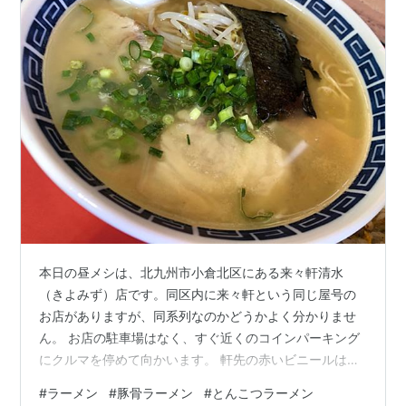
本日の昼メシは、北九州市小倉北区にある来々軒清水
（きよみず）店です。同区内に来々軒という同じ屋号の
お店がありますが、同系列なのかどうかよく分かりませ
ん。 お店の駐車場はなく、すぐ近くのコインパーキング
にクルマを停めて向かいます。 軒先の赤いビニールはイ
ニシエ店の必須アイテム おおう、入口の雰囲気からして
#
ラーメン
#
豚骨ラーメン
#
とんこつラーメン
イニシエ豚骨*1感満載。お店の前には、今では珍しくな