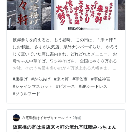
彼岸参りを終えると、もう昼時。 この日は、 " 来々軒 "
にお邪魔。 さすが人気店、県外ナンバーずらり。 かろう
じて空いていた席に案内され、どれどれとメニュー。 お
母ちゃん中華そば、ワシ神そばを。 全国にやく８万ある
お社、そのうち最も多いのが４万以上ある八幡さま。 そ
の総本宮が、宇佐市にある宇佐神宮 古代では、伊勢神宮
#
唐揚げ
#
からあげ
#
来々軒
#
宇佐市
#
宇佐神宮
と共に二所宗廟と扱われていた。 お店が神級と推す稲庭
#
シャインマスカット
#
ピオーネ
#
BKシードレス
麺を使った恐れ多い神そば、食べたら口が腫れるかもね
#
ソウルフード
(^^;; 単品で唐揚げも追加、一個一個がデカい！ 熱々ホコ
ホコ、旨さに涙ちょちょぎれ。 始まりは精肉店 " 庄助 "
、入り口で揚げたてを持ち帰りで販売。 中学生の頃、少
な…
•
在宅勤務はイセザキモールで
2年前
阪東橋の寄は名店来々軒の流れ辛味噌みっちょん