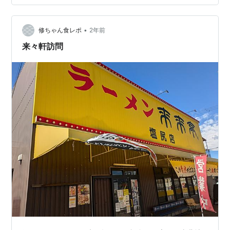
ーハンといった感じです。 美味しくいただきました。
「オムライス：８００円（税込）」 こちらはお店一番人
気のオムライス。中華屋さんでなぜオムライスが一
•
修ちゃん食レポ
2年前
番・・・？ しかし、見た瞬間わか…
来々軒訪問