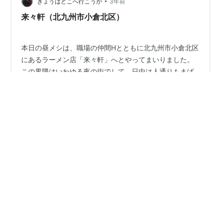
•
きょうはどこへ行こうか
3年前
来々軒（北九州市小倉北区）
本日の昼メシは、職場の仲間Hとともに北九州市小倉北区
にあるラーメン店「来々軒」へとやってまいりました。
この界隈はいわゆる夜の街でして、日中は人通りもまば
ら。Googleマップの情報では、来々軒は昼間しか営業し
ていないように書いてありましたが、店内のメニューに
は夜間の時間の記載が。お店の人に聞くと、金曜・土曜
#
来々軒
#
ラーメン
#
豚骨ラーメン
日の週末だけは夜もやっているとのこと。 店舗外観。ラ
#
とんこつラーメン
ーメン店先のお約束、自転車も。 メニューを見ると、ほ
とんどがラーメンのバリエーションですが焼き飯やちゃ
んぽんもあります。きょうはランチメニューのBセットを
二つ、私はラーメンを大盛変更です。 店内は、真っ直ぐ
•
日本百観音霊場順打巡礼記
3年前
に並んだカウンター席と奥の方にテ…
中華定食 来々軒 (千葉市花見川区) その二
営業時間 11:00〜15:00(L.O.14:40)/17:00～