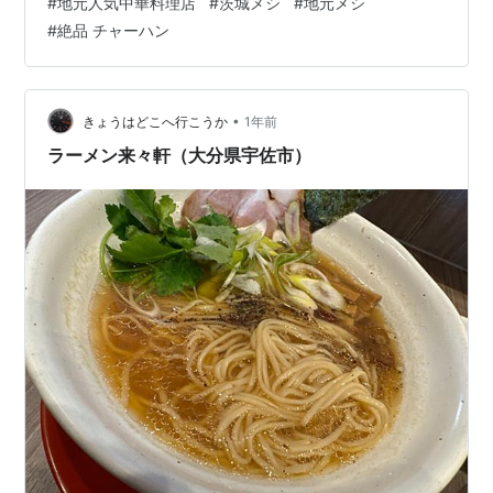
#
地元人気中華料理店
#
茨城メシ
#
地元メシ
まで行けていませんでした･･･ したらなんも！こうしたお
#
絶品 チャーハン
店ではめちゃ大き目な駐車場完備されてて(゜゜)びっくり
です！ 話がちょっと前後しちゃってアレですが･･･ そ
の、…
•
きょうはどこへ行こうか
1年前
ラーメン来々軒（大分県宇佐市）