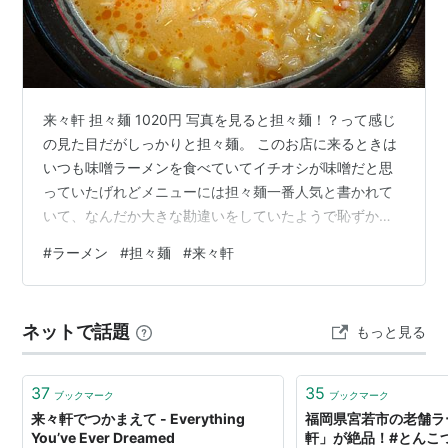
来々軒 担々麺 1020円 写真を見ると担々麺！？って感じ
の見た目だがしっかりと担々麺。 このお店に来るときは
いつも味噌ラーメンを食べていてイチオシが味噌だと思
っていたげれどメニューには担々麺一番人気と書かれて
いて、なんだか大きな勘違いをしていたようで恥ずかし
い。 珍しいのは玉ネギの刻みがふんだんに入っており甘
#
ラーメン
#
担々麺
#
来々軒
みとシャキシャキ感がアクセントというかこの担々麺の
個性。辛みはそれほど強くなく（多分辛みは増すことが
できる）ちょっとした中華系のスパイス感が良い感じ。
ネットで話題
もっと見る
白いレンゲの奥には穴あきレンゲか隠されている粋な演
出、そこ意外に入れる場所がないだけだと思うが。 最近
ではスープ少な目のお店が多い中なみ…
37
35
ブックマーク
ブックマーク
来々軒でつかまえて - Everything
福岡県宮若市の老舗ラ
You’ve Ever Dreamed
軒」が絶品！#とんこつ