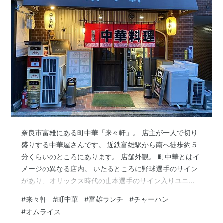
奈良市富雄にある町中華「来々軒」。 店主が一人で切り
盛りする中華屋さんです。 近鉄富雄駅から南へ徒歩約５
分くらいのところにあります。 店舗外観。 町中華とはイ
メージの異なる店内。 いたるところに野球選手のサイン
があり、オリックス時代の山本選手のサイン入りユニフ
ォームも展示されていました。 以下、メニューの一部。
#
来々軒
#
町中華
#
富雄ランチ
#
チャーハン
今回のオーダー品。 「チャーハン：７００円（税込） し
#
オムライス
っかりとした味付け、しかもパラパラ。ザ町中華のチャ