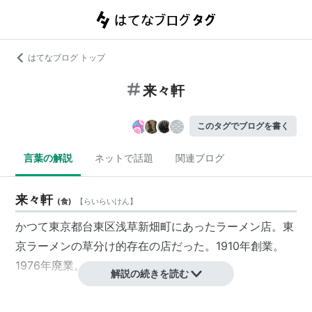
はてなブログ トップ
来々軒
このタグでブログを書く
言葉の解説
ネットで話題
関連ブログ
来々軒
(
食
)
【
らいらいけん
】
かつて東京都台東区浅草新畑町にあったラーメン店。東
京ラーメンの草分け的存在の店だった。1910年創業。
1976年廃業。
解説の続きを読む