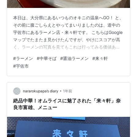
本日は、大分県にあるいつものオキニの温泉へGO！ と、
その前に腹ごしらえとやってまいりましたのは、道中の
宇佐市にあるラーメン店・来々軒です。 こちらはGoogle
マップでたまたま見かけたんですが、やけにスコアが高
く、ラーメンの写真を見てもこれは行ってみる価値あり
と踏んでスッ飛んできた次第。 店舗外観。お隣にはから
#
ラーメン
#
中華そば
#
醤油ラーメン
#
来々軒
あげ店も併設 場所は、国道10号線からほんの少しだけ入
#
宇佐市
ったところ。駐車場は店舗前と店舗裏、さらにお隣の月
極にも6台分あるようです。午前11時半からの営業です
が、11時45分の到着でほぼ満席という盛況ぶり。これは
期待大です。 メニューを見ると、スープは醤油系と塩系
•
nararokupapa’s diary
1年前
に大別されており、麺の種…
絶品中華！オムライスに魅了された「来々軒」奈
良市富雄、メニュー