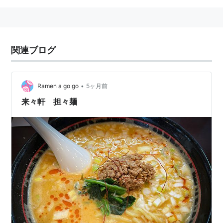
関連ブログ
•
Ramen a go go
5ヶ月前
来々軒 担々麺