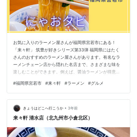
お気に入りのラーメン屋さんが福岡県宮若市にある！
「来々軒」 筑豊が好きシリーズ第33弾 福岡県にはたく
さんのおすすめのラーメン屋さんがあります。有名なラ
ーメンチェーン店から隠れた名店まで、さまざまな味を
楽しむことができます。例えば、醤油ラーメンが得意な
お店や、豚骨スープが自慢のお店、様々な具材がトッピ
#
福岡県宮若市
#
来々軒
#
ラーメン
#
グルメ
ングされたラーメンなど、ラーメンのバリエーションは
豊富です。地元の人から人気のお店や、観光客にもおす
すめのラーメン屋さんなど、そんな中から今回は一つだ
•
けにゃおタビで最初にご紹介するラーメン屋がこの
きょうはどこへ行こうか
3年前
「来々軒」です。 1963年（昭和38年）創業、既に50年
来々軒 清水店（北九州市小倉北区）
以上の歴史を持つ老舗中の老舗です。 お気に入…