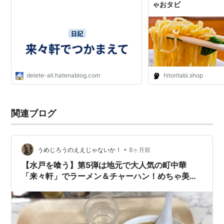
ゃおタビ
delete-all.hatenablog.com
hitoritabi.shop
関連ブログ
•
うめじろうのええじゃないか！
8ヶ月前
【水戸を喰う】第5弾は地元で大人気の町中華
「来々軒」でラーメン＆チャーハン！めちゃ美味
しい！