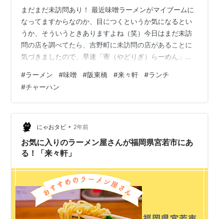
まだまだ未訪問あり！ 最近味噌ラーメンがマイブームに
なってますからなのか、目につくというか気になるとい
うか、そういうときありますよね（笑）今日はまだ未訪
問の店を調べてたら、吉野町に未訪問の店があることに
気づきましたので、早速「寄（やどりぎ）らーめん」を
訪問致しました。まえはとんかつ屋だったよな、この
#
ラーメン
#
味噌
#
阪東橋
#
来々軒
#
ランチ
店。 地下鉄直結のロケーション 名店の鶏喰がすぐ近くで
#
チャーハン
すが、こちらは味噌推しですから。場所は地下鉄吉野町
駅直結の場所になりますので迷わないと思います。夜は
居酒屋さんになるようです。どうやらネット情報による
と伊勢佐木長者町にある「来々軒」で働いていた方の店
•
にゃおタビ
2年前
とのこと。
お気に入りのラーメン屋さんが福岡県宮若市にあ
る！「来々軒」