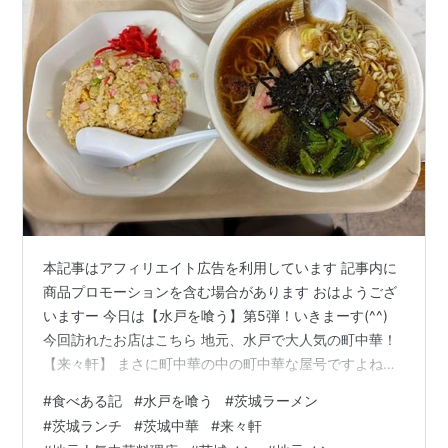
本記事はアフィリエイト広告を利用しています 記事内に
商品プロモーションを含む場合があります おはようござ
いますー 今日は【水戸を喰う】第5弾！いきまーす(^^)
今回訪れたお店はこちら 地元、水戸で大人気の町中華！
【来々軒】 まさに町中華の中の町中華な屋号ですよね！
笑 ☆喪中・年賀状なら【ネットスクウェア】☆ ずっと気
#
食べある記
#
水戸を喰う
#
茨城ラーメン
になってたんですけど･･私の思い込みで･･こういうお店
#
茨城ランチ
#
茨城中華
#
来々軒
は駐車場ないだろな･･とずっと思っていて^^;今日の今日