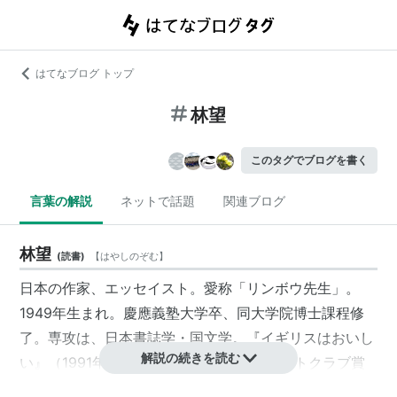
はてなブログ トップ
林望
このタグでブログを書く
言葉の解説
ネットで話題
関連ブログ
林望
(
読書
)
【
はやしのぞむ
】
日本の作家、エッセイスト。愛称「
リンボウ先生
」。
1949年生まれ。慶應義塾大学卒、同大学院博士課程修
了。専攻は、日本書誌学・国文学。『イギリスはおいし
解説の続きを読む
い』（1991年）で、第39回日本エッセイストクラブ賞
を受賞。