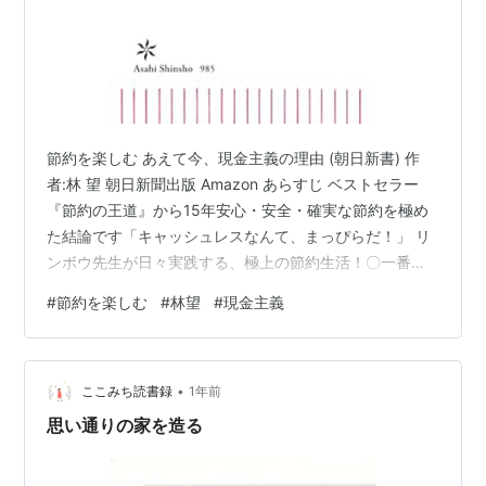
節約を楽しむ あえて今、現金主義の理由 (朝日新書) 作
者:林 望 朝日新聞出版 Amazon あらすじ ベストセラー
『節約の王道』から15年安心・安全・確実な節約を極め
た結論です「キャッシュレスなんて、まっぴらだ！」 リ
ンボウ先生が日々実践する、極上の節約生活！〇一番安
全で利口なのはプリペイドカード〇クレジットカードは2
#
節約を楽しむ
#
林望
#
現金主義
枚だけ〇ふるさと納税はやりません〇年金は受給開始に
なったら即座にもらう〇地元の信用金庫を利用する〇自
分の専門分野に投資する〇持ち家か賃貸か〇お金をおろ
•
すときはやっぱり３万４千円〇使ってよかった唯一のサ
ここみち読書録
1年前
ブスク〇なぜYouTubeプレミアム会員になったのか〇健
思い通りの家を造る
康であることが一番の…