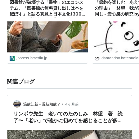
図書館が破壊する「書物」のエコシス
「節約を楽しむ あえ
ISBN:4093873550
『
新味珍菜帖
』
テム、「図書館の無料貸し出しは本を
の理由」 林望 我が
ISBN:4334031072
『
思い通りの家を造る
』
滅ぼす」と語る真意と日本文化1300
同じ - 安心感の研究 b
年の蓄積 【著者に聞く】電子書籍に置
ISBN:4167570084
『
イギリスはおいしい2
』
き換わらない紙の本、『書物を楽し
む あえて今、紙の本を読む理由』の
ISBN:4408534153
『
愛詩てる。
』
林望が語る本の価値 | JBpress (ジェイ
ISBN:4087812472
『
私は女になりたい
』
ビープレス)
ISBN:4005003982
『
恋の歌、恋の物語
』
jbpress.ismedia.jp
dantandho.hatenadia
ISBN:4569622275
『
「考える子ども」の育てか
た
』
ISBN:456962233X
『日本再見録』
関連ブログ
ISBN:4093861005
『
文章術の千本ノック
』
ISBN:4087475026
『
りんぼう先生おとぎ噺
』
ISBN:4334782043
『
リンボウ先生の書斎のある暮
•
温故知新～温新知故？
4ヶ月前
らし
』
リンボウ先生 老いてのたのしみ 林望 著 読
ISBN:4594039189
『
本当はとてもえっちな古典文
了〜「老い」で確かに初めてを感じることが多
い〜
学
』
ISBN:4569628974
『
「芸術力」の磨き方
』