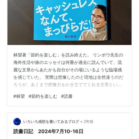
林望著「節約を楽しむ」を読み終えた。 リンボウ先生の
海外生活や旅のエッセイは何冊か過去に読んでいて、流
麗な文章からあたかも自分がその場にいるような臨場感
を感じていた。 実際は想像したのと現地は全然違うのだ
ろうが、あくまで想像力をかき立ててくれる文章という
ことで。 そういったことで、今回の著作も期待して読み
#
林望
#
節約を楽しむ
#
読書
始めたのだが、予想に反してかなり頑迷な内容だった。
昨今のお金と人々の関係を嘆きつつ、絶対的な自信があ
る自分のやり方を、押しつけがましく披露しているよう
•
に思えて、途中で読むのが苦痛になってきた。 それで
いろいろ感想を書いてみるブログ
2年前
も、最後まで頑張って読んだが、最後の2ページに書かれ
読書日記 2024年7月10-16日
たメッセージがこの本の核心なのだろうと思…