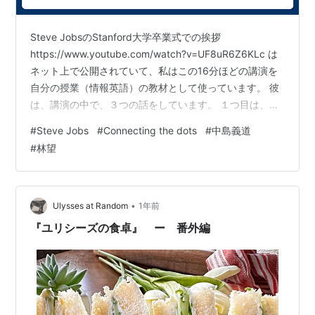
Steve JobsのStanford大学卒業式での挨拶
https://www.youtube.com/watch?v=UF8uR6Z6KLc は
ネット上で公開されていて、私はこの16分ほどの講演を
自分の授業（情報英語）の教材として使っています。 彼
は、講演の中で、３つの話をしています。 １つ目は、
「点をつなぐ」 ２つ目は、「愛と喪失」 ３つ目は、
#
Steve Jobs
#
Connecting the dots
#
中島義道
「死」 ２つ目の話は、仕事を中心とした話で、自分で作
#
林望
ったApple社を解雇されたという話が披露されます。３つ
目の話は、彼がすい臓がんの宣告を受けたが、幸運にも
手術で直る種類の病気だとわかり、だから今ここで話を
しているというようなことを言っています。…
•
Ulysses at Random
1年前
『ユリシーズの食卓』 ー 番外編