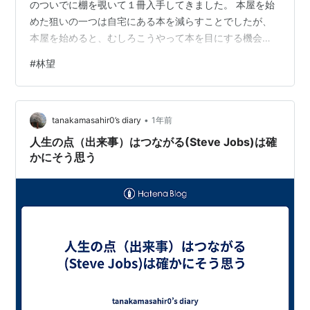
のついでに棚を覗いて１冊入手してきました。 本屋を始
めた狙いの一つは自宅にある本を減らすことでしたが、
本屋を始めると、むしろこうやって本を目にする機会が
増えてしまい、本屋を始める前より倍増してしまったよ
#
林望
うな気がします。「思い通りの家を造る」（林 望 著、光
文社新書、2001年10月初版） 賃貸暮らしですが、「持ち
家より賃貸がいい！」積極的な賃貸主義なわけではな
•
く、欲しい家がわからないから買うという気持ちに至ら
tanakamasahir0’s diary
1年前
ないだけ、という消極的な理由です。 それでも購入なさ
人生の点（出来事）はつながる(Steve Jobs)は確
る方もいると思う…
かにそう思う