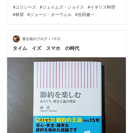
る。 ①林望『イギリスはおいしい』（文春文庫1995
#
ユリシーズ
#
ジェイムズ・ジョイス
#
イギリス料理
年） 作家、エッセイスト林望氏のデビュー作『イギリス
#
林望
#
ジョージ・オーウェル
#
吉田健一
はおいしい』は、イギリス料理がいかにまずくて、いか
においしいかについて一冊を費やした本といっていい
い。冒頭で林氏はイギリスの食事がまずいことを認め
る。 イギリスの食事が、概してまずいことは世界の定評
•
寝る前のブログ
1年前
であって、さすがイギリスを愛すること人並以上の私…
タイム イズ スマホ の時代