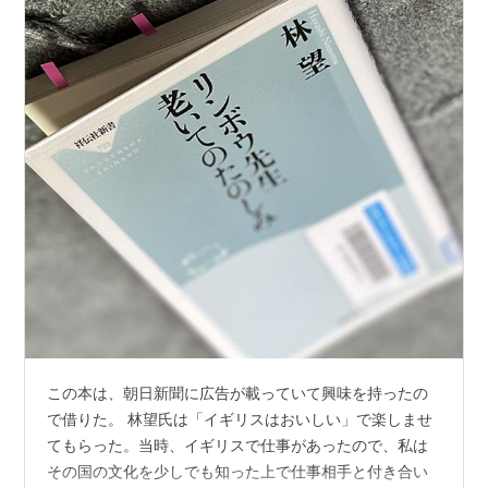
ISBN:4334032222
『
リンボウ先生のオペラ講談
』
ISBN:4062117959
『
すらすら読める風姿花伝
』
この本は、朝日新聞に広告が載っていて興味を持ったの
で借りた。 林望氏は「イギリスはおいしい」で楽しませ
てもらった。当時、イギリスで仕事があったので、私は
その国の文化を少しでも知った上で仕事相手と付き合い