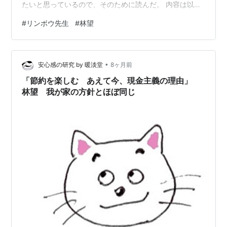
たいと思っているので、そのために読んだ。 内容は以下
の通り。 リンボウ先生 老いてのたのしみ 林 望(著) - 祥
#
リンボウ先生
#
林望
伝社 | 版元ドットコム ■主な内容■群れない、威張らな
い、でも信念は曲げないリンボウ先生が実践する、令和
老人生活要領◎一にも、二にも、危機管理！◎「誤嚥防
•
止ボード」をカバンに常備◎モノを大事に。回想法で心
安心感の研究 by 暖淡堂
8ヶ月前
の若さを取り戻す◎かかりつけ医とはとても大切◎もしも
「節約を楽しむ あえて今、現金主義の理由」
のときの「命のかばん」◎「…
林望 我が家の方針とほぼ同じ