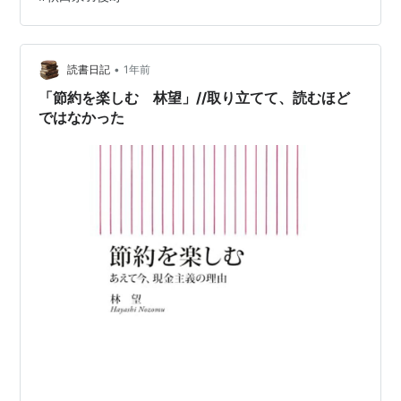
と分かる。「物事の範囲をはみ出ないように＋つつまし
く引きしめる」ということだ。それを「楽しむ」のだか
ら、明らかに生き方そのもの。それは財産・金銭、そし
て時間の使い方と同じ意味である。 副題の「現金主義…
•
読書日記
1年前
「節約を楽しむ 林望」//取り立てて、読むほど
ではなかった