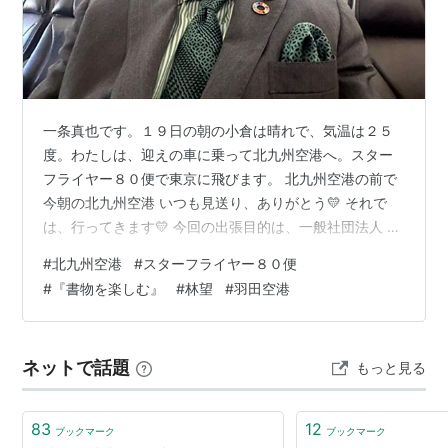
著）
ISBN:456961213X
『日本語へそまがり講義』
ISBN:4569613209
『
日本語の磨きかた
』
ISBN:4093453322
『
恋せよ妻たち―リンボウ先生
本音で女を叱り女を励ます
』
一条真也です。１９日の朝の小倉は晴れで、気温は２５
度。わたしは、迎えの車に乗って北九州空港へ。スター
ISBN:4167570068
『
落第のススメ
』
フライヤー８０便で東京に飛びます。 北九州空港の前で
ISBN:4061594729
『
女大学評論・新女大学
』
今朝の北九州空港 いつも見送り、ありがとう💛 それで
ISBN:4166601539
『
パソコン徹底指南
』
は、行ってきます💛 今回の出張目的は、一般社団法人 全
ISBN:4413032527
『
魅力ある知性をつくる24の方
日本冠婚葬祭互助協会の理事会、理事長を務める一般財
#
北九州空港
#
スターフライヤー８０便
法
』
団法人 冠婚葬祭文化振興財団の理事会に参加することが
#
『書物を楽しむ』
#
林望
#
羽田空港
ISBN:4087473236
『
くりやのくりごと
』
メインです。その他、夏に出版予定の人間国宝・十四代
今泉今右衛門先生との対談本『「こころ」と「かたち」
ISBN:4163201106
『
トッカータ光と影の物語 日本
と「うつわ」』（仮題、産経新聞出版）、秋に出版予定
画篇
』
ネットで話題
もっと見る
の『コンパッショナリー・カンパニー』（講談社）、初
ISBN:4163201009
『
トッカータ光と影の物語 洋画
の歌集『禮の言霊』（オリーブの木）な…
篇
』
83
12
ISBN:4167570076
『
リンボウ先生遠めがね
』
ブックマーク
ブックマーク