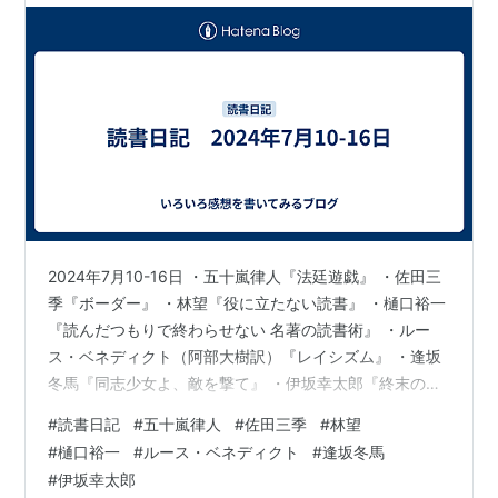
2024年7月10-16日 ・五十嵐律人『法廷遊戯』 ・佐田三
季『ボーダー』 ・林望『役に立たない読書』 ・樋口裕一
『読んだつもりで終わらせない 名著の読書術』 ・ルー
ス・ベネディクト（阿部大樹訳）『レイシズム』 ・逢坂
冬馬『同志少女よ、敵を撃て』 ・伊坂幸太郎『終末のフ
ール』 ・太宰治『人間失格』 以下コメント・ネタバレあ
#
読書日記
#
五十嵐律人
#
佐田三季
#
林望
り
#
樋口裕一
#
ルース・ベネディクト
#
逢坂冬馬
#
伊坂幸太郎