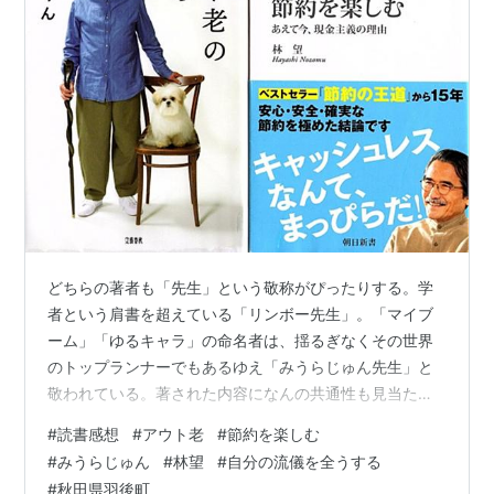
どちらの著者も「先生」という敬称がぴったりする。学
者という肩書を超えている「リンボー先生」。「マイブ
ーム」「ゆるキャラ」の命名者は、揺るぎなくその世界
のトップランナーでもあるゆえ「みうらじゅん先生」と
敬われている。著された内容になんの共通性も見当たら
ないが、はっきり読みとれることがあった。 「節約」と
#
読書感想
#
アウト老
#
節約を楽しむ
いう熟語の構成はどのパターンか。「節する」「約す
#
みうらじゅん
#
林望
#
自分の流儀を全うする
る」という語を思い出すと「似た意味の組み合わせ」だ
#
秋田県羽後町