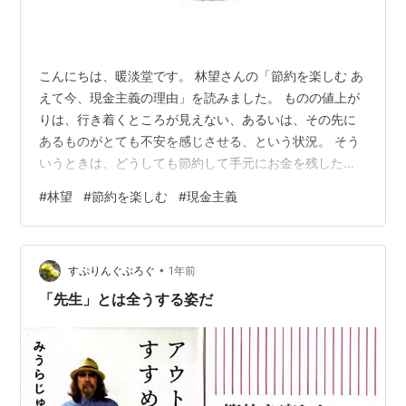
こんにちは、暖淡堂です。 林望さんの「節約を楽しむ あ
えて今、現金主義の理由」を読みました。 ものの値上が
りは、行き着くところが見えない、あるいは、その先に
あるものがとても不安を感じさせる、という状況。 そう
いうときは、どうしても節約して手元にお金を残したい
もの。 で、できる範囲で節約を心がけています。 そんな
#
林望
#
節約を楽しむ
#
現金主義
状況の我が家にとって、この本に書かれている内容は、
とても納得できるものでした。 特に、我が家は僕も妻も
娘も、全員が現金主義。 公共料金や携帯電話代など、家
•
計費内の固定費的なものは引き落としにしていますが、
すぷりんぐぶろぐ
1年前
日常のお買い物は現金を使っています。 それと、プリペ
「先生」とは全うする姿だ
イド式の電子マネーを少し。 クレ…