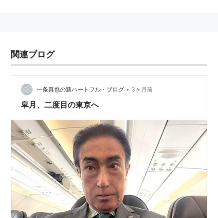
著作リスト（抄）
ISBN:4167570025
ISBN:4582452086
『イギリ
スはおいしい』
関連ブログ
ISBN:4579303814
『りんぼう先生昔噺』
ISBN:4101428239
『
東京珍景録
』
•
一条真也の新ハートフル・ブログ
3ヶ月前
ISBN:4582850022
『古今黄金譚―古典の中の糞尿
皐月、二度目の東京へ
物語』
ISBN:4896921917
『新海潮音』
ISBN:4334006698
『書斎の造りかた』
ISBN:4062648156
『リンボウ先生の書物探偵帖』
ISBN:458263379X
『リンボウ先生の「是はうま
い!』
ISBN:4087200396
『往生の物語―死の万華鏡「平
家物語」』
ISBN:4569574181
『イギリスはかしこい』（共