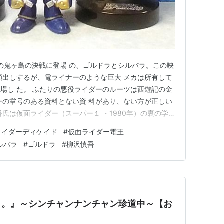
開の鬼ヶ島の決戦に登場 の、ゴルドラとシルバラ。この映
顔出しするが、電ライナーのような巨大 メカは所有して
場し た。 ふたりの悪役ライダーのルーツは西遊記の金
ーの掌号のある資料とない資 料があり、ない方が正しい
氏は仮面ライダー（スーパー１ ・1980年）の裏の学園
タでブレイクした男優さんで、最初は主役のオファ ーと
ライダーディケイド
#
仮面ライダー電王
りえそう？）。 ドライブ（2014年）の夏映画でもゲス
ルバラ
#
ゴルドラ
#
柳沢慎吾
うな…
々。』～シンチャンナンチャン珍道中～【お