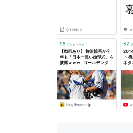
grapee.jp
w
98
52
ブックマーク
【動画あり】 柳沢慎吾が今
20
年も「日本一長い始球式」を
ト 
披露ｗｗｗ : ゴールデンタイ
ネタ
ムズ
ーズ
blog.livedoor.jp
w