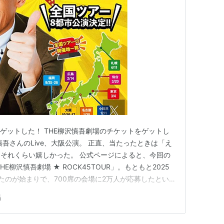
をゲットした！ THE柳沢慎吾劇場のチケットをゲットし
吾さんのLive、大阪公演。 正直、当たったときは「え
それくらい嬉しかった。 公式ページによると、今回の
E柳沢慎吾劇場 ★ ROCK45TOUR」。もともと2025
たのが始まりで、700席の会場に2万人が応募したとい
わかる。そこからツアーへと発展して、今回はいよいよ全
場
った。とのこと。 前回のLiveは本数も少なくて、ワタ