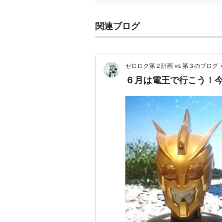
関連ブログ
ゼロロク第２計画 vs 第３のブログ
６月は電王で行こう！