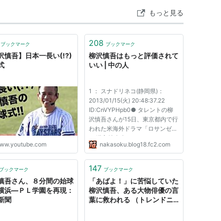
もっと見る
208
ブックマーク
ブックマーク
沢慎吾】日本一長い(!?)
柳沢慎吾はもっと評価されて
式
いい | 中の人
1 ： スナドリネコ(静岡県)：
2013/01/15(火) 20:48:37.22
ID:CnVYPHpb0● タレントの柳
沢慎吾さんが15日、東京都内で行
われた米海外ドラマ「ロサンゼル
ス 潜入捜査班～NCIS：Los
ww.youtube.com
nakasoku.blog18.fc2.com
Angeles」のDVDリリース記念イ
ベントに登場し、ドラマの ダイ
ジェスト映像に合わせて、主役の
147
ブックマーク
ブックマーク
警察官コンビから通行人まですべ
慎吾さん、８分間の始球
「あばよ！」に苦悩していた
ての声を 演じる...
横浜―ＰＬ学園を再現：
柳沢慎吾、ある大物俳優の言
新聞
葉に救われる （トレンドニ
ュース（GYAO）） -
Yahoo!ニュース