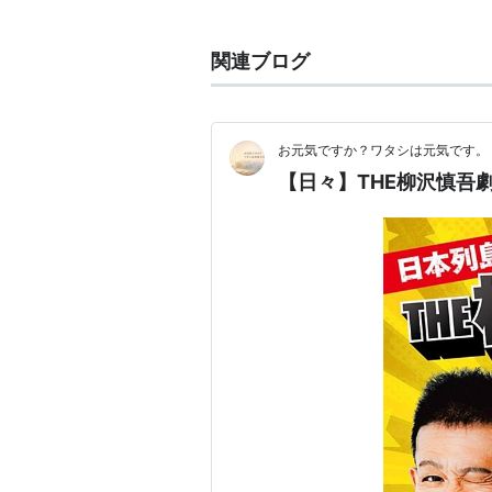
所属事務所：
JVCエンタテインメ
関連ブログ
TBSドラマ「
ふぞろいの林檎たち
」
バラエティ番組でも活躍。高校野球
去に、彼のネタの集大成として「柳
お元気ですか？ワタシは元気です。
た。他の持ちネタとして「警視庁2
【日々】THE柳沢慎吾
タバコを使う。このネタもCD化さ
ドラマ
ふぞろいの林檎たち
西寺実役（
連続テレビ小説 「
てっぱん
」（2
美男ですね
（2011年7月 - 9月、
CM
モバゲー（2010年10月-）