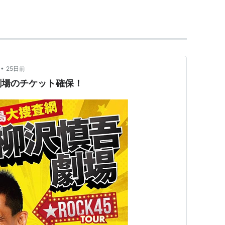
ント
→
ハーキュリーズ
で三流大学に通う大学生を演じ注目された。
に詳しい事から、甲子園ネタを得意としている。過
沢信吾のクライマックス甲子園」がリリースされ
•
25日前
4時」があり、小道具として包装用セロファン付きの
劇場のチケット確保！
れている。
TBS）
010年9月27日 - 2011年3月26日、NHK）
TBS）