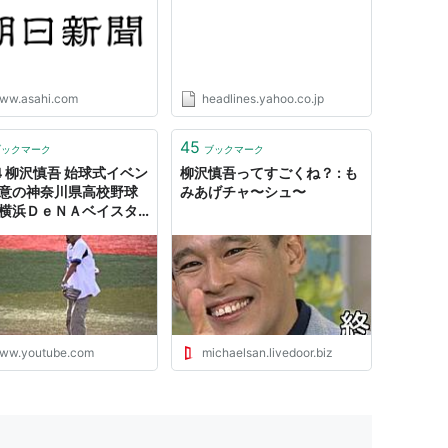
ww.asahi.com
headlines.yahoo.co.jp
45
ブックマーク
ブックマーク
14 柳沢慎吾 始球式イベン
柳沢慎吾ってすごくね？ : も
得意の神奈川県高校野球
みあげチャ〜シュ〜
 横浜ＤｅＮＡベイスタ
ww.youtube.com
michaelsan.livedoor.biz