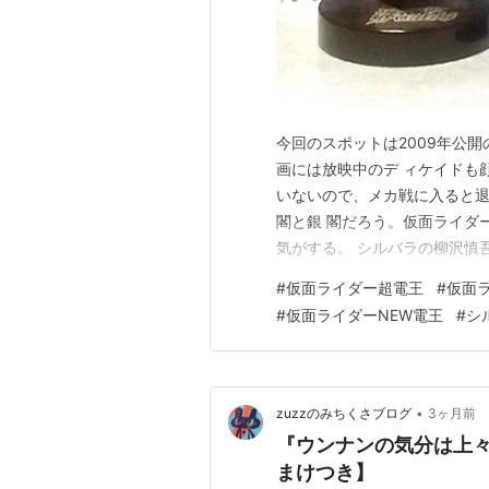
今回のスポットは2009年公
画には放映中のデ ィケイドも
いないので、メカ戦に入ると退
閣と銀 閣だろう。仮面ライダ
気がする。 シルバラの柳沢慎吾
ドラマで太陽にほえろ！のネ 
#
仮面ライダー超電王
#
仮面
思ったらしい（冗談と思うがあ
#
仮面ライダーNEW電王
#
シ
トで出たが、 ライダー初のよ
•
zuzzのみちくさブログ
3ヶ月前
『ウンナンの気分は上
まけつき】