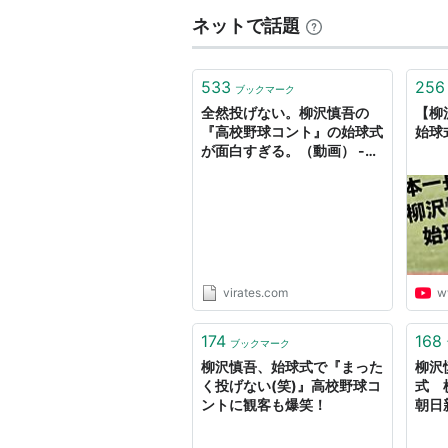
ネットで話題
533
256
ブックマーク
全然投げない。柳沢慎吾の
【柳
『高校野球コント』の始球式
始球
が面白すぎる。（動画） -
ViRATES [バイレーツ]
virates.com
w
174
168
ブックマーク
柳沢慎吾、始球式で『まった
柳沢
く投げない(笑)』高校野球コ
式 
ントに観客も爆笑！
朝日