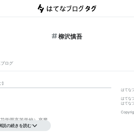
柳沢慎吾
連ブログ
ご
】
はてな
はてな
はてな
Copyrig
花学園高等学校）卒業
解説の続きを読む