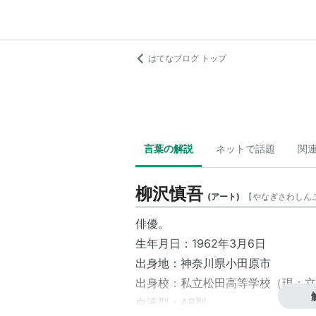
はてなブログ トップ
言葉の解説
ネットで話題
関
柳沢慎吾
(
アート
)
【
やなぎさわしん
俳優。
生年月日：1962年3月6日
出身地：神奈川県小田原市
出身校：私立松田高等学校（現：立
血液型：AB型