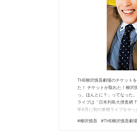
DVD
CD
THE柳沢慎吾劇場のチケット
た！ チケットが取れた！柳沢慎
っ、ほんとに？」ってなった。
ライブは「日本列島大捜査網 TH
年9月に初の単独ライブをやっ
うから、その人気ぶりがよく
#
柳沢慎吾
#
THE柳沢慎吾劇
国8都市を回る大規模なものにな
シもチケット争奪戦に挑…