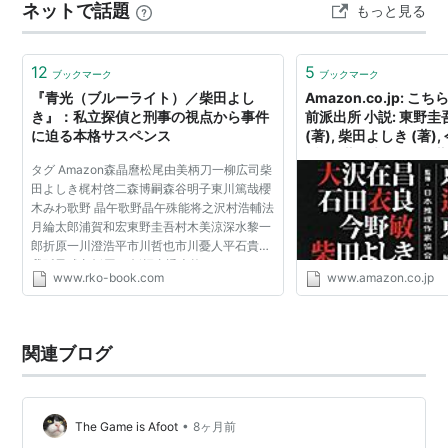
ネットで話題
もっと見る
ってかわって、人気が下火になったリゾートの高原でカ
フェを開いた女性のお話。…
12
5
ブックマーク
ブックマーク
『青光（ブルーライト）／柴田よし
Amazon.co.jp: 
き』：私立探偵と刑事の視点から事件
前派出所 小説: 東野圭吾
に迫る本格サスペンス
(著), 柴田よしき (著), 
坂剛 (著), 大沢在昌 (
タグ Amazon森晶麿松尾由美柄刀一柳広司柴
(著), 日本推理作家協会
田よしき梶村啓二森博嗣森谷明子東川篤哉櫻
(原著), 西上心太 (解説)
木みわ歌野 晶午歌野晶午殊能将之沢村浩輔法
月綸太郎浦賀和宏東野圭吾村木美涼深水黎一
郎折原一川澄浩平市川哲也市川憂人平石貴樹
我孫子武丸折原 一折輝真透本格ミステリ ベ
www.rko-book.com
www.amazon.co.jp
スト10方丈貴恵早坂吝春坂咲月有栖川有栖望
月諒子木江恭未須...
関連ブログ
•
The Game is Afoot
8ヶ月前