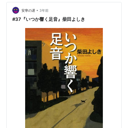
事を解決？していくという ”連作ミステリー”です。 柴田
よしき氏といえば、鮮烈なデビューを飾った 1995年の横
•
安寧の遅
3年前
溝正史賞受賞作「RIKO - …
#37『いつか響く足音』柴田よしき