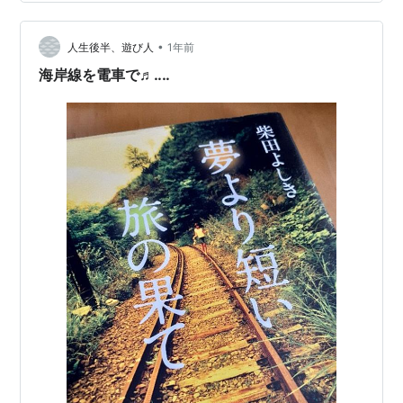
がらだった。 そこはこの本では、もしかしたらの物語の
展開が、今を生きる女性にとっては 多少、痛快かもしれ
•
ない。 つい思い出したのは、近年問題になっている "お
人生後半、遊び人
1年前
墓" の存続。 平安の時代に遺体は、一定の場所に "野ざら
海岸線を電車で♬‥‥
し" だっ…