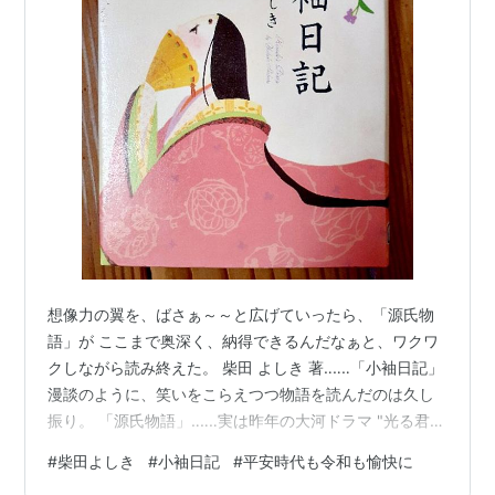
想像力の翼を、ばさぁ～～と広げていったら、「源氏物
語」が ここまで奥深く、納得できるんだなぁと、ワクワ
クしながら読み終えた。 柴田 よしき 著‥‥‥「小袖日記」
漫談のように、笑いをこらえつつ物語を読んだのは久し
振り。 「源氏物語」‥‥‥実は昨年の大河ドラマ "光る君
へ" を、 ほぼ欠かさずに見てはいたけれど 貧富の差だけ
#
柴田よしき
#
小袖日記
#
平安時代も令和も愉快に
じゃない、身分の違いや男尊女卑に、う～～んと唸りな