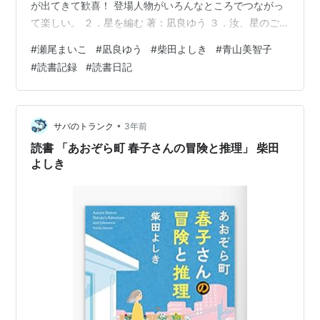
が出てきて歓喜！ 登場人物がいろんなところでつながっ
て楽しい。 ２．星を編む 著：凪良ゆう ３．汝、星のご
とく 著：凪良ゆう bookclub.kodansha.co.jp
#
瀬尾まいこ
#
凪良ゆう
#
柴田よしき
#
青山美智子
bookclub.kodansha.co.jp 何ヶ月か前に図書館で予約し
#
読書記録
#
読書日記
ていた本がいいタイミングで二冊借りられたので、 上下
一気に読んだ。 こんなに人生波瀾万丈なことある！？と
思うとともに、 きっと自分の周りにもいろんな背景を持
つ人がいて、 自分が当たり前だと思…
•
サバのトランク
3年前
読書 「あおぞら町 春子さんの冒険と推理」 柴田
よしき