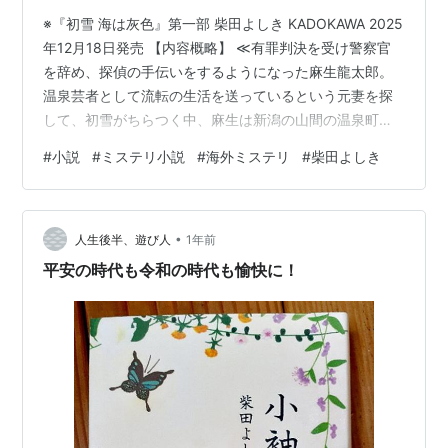
※『初雪 海は灰色』第一部 柴田よしき KADOKAWA 2025
年12月18日発売 【内容概略】 ≪有罪判決を受け警察官
を辞め、探偵の手伝いをするようになった麻生龍太郎。
温泉芸者として流転の生活を送っているという元妻を探
して、初雪がちらつく中、麻生は新潟の山間の温泉町に
やって来た。寂れた温泉街で聞き込みを始めた矢先、こ
#
小説
#
ミステリ小説
#
海外ミステリ
#
柴田よしき
の町の有力者から資金を受けていたという男が失踪し、
直後、宿の女将が何者かに殴られ重傷を負った。この町
で何が起きているのか？ そして、動揺する麻生の前に、
•
妻を連れ去った男ーー山内練が現れたーーー。≫ 随分久
人生後半、遊び人
1年前
しぶりの柴田作品ですね・・・ と思ったら、『聖なる黒
平安の時代も令和の時代も愉快に！
夜』から連なる麻生龍…