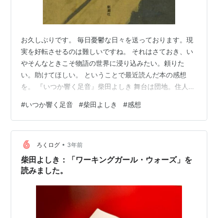
お久しぶりです。 毎日憂鬱な日々を送っております。現
実を好転させるのは難しいですね。 それはさておき、い
やそんなときこそ物語の世界に浸り込みたい。頼りた
い。助けてほしい。 ということで最近読んだ本の感想
を。 『いつか響く足音』柴田よしき 舞台は団地。住人が
密かに抱えている闇を、連作短編形式でとりあげてい
#
いつか響く足音
#
柴田よしき
#
感想
る。タイトルの「いつか響く足音」というのが、人によ
って別の意味となるのが、読後に余韻を感じられてい
い。 物語全体に悲しい懐かしさが漂っており、不安と焦
•
燥があるにもかかわらず、なぜか時の流れがゆるやかに
ろくログ
3年前
感じられる。おじいちゃんの家に行くとゆるやかな時間
柴田よしき：「ワーキングガール・ウォーズ」を
を感じるという現象に若干近いかもしれない。（自…
読みました。