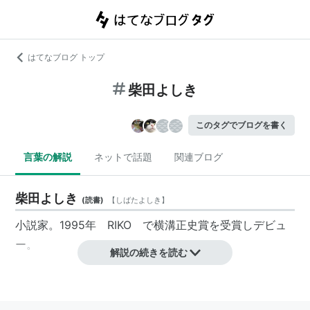
はてなブログ トップ
柴田よしき
このタグでブログを書く
言葉の解説
ネットで話題
関連ブログ
柴田よしき
(
読書
)
【
しばたよしき
】
小説家。1995年 RIKO で横溝正史賞を受賞しデビュ
ー。
解説の続きを読む