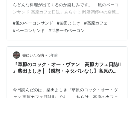
らどんな料理が出てくるのか楽しみです。 「風のベーコ
ンサンド 高原カフェ日誌」あらすじ 離婚調停中の奈穂は
東京での生活を捨てて、かつてペンション地だった百合
#
風のベーコンサンド
#
柴田よしき
#
高原カフェ
が丘高原で女一人、カフェ「Son de vent」を開店。
#
ベーコンサンド
#
世界一のベーコン
「ひよこ牧場」の乳製品やハム、ソーセージ、ベーコ
ン、「あおぞらベーカリー」の天然酵母のパン、有機野
菜など自然な恵みいっぱいの素材を使って美味しい料理
とスイーツ、そして一人で奈穂の一生懸命な姿に地元の
•
書にいたる病
5年前
方々は惜しみない協力をする。…
『草原のコック・オー・ヴァン 高原カフェ日誌II
』柴田よしき | 【感想・ネタバレなし】高原のカ
フェの秋と冬。一筋縄ではいかない人生にもやが
て春が来る