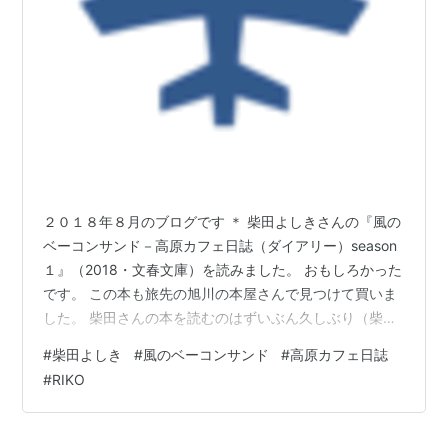
２０１８年８月のブログです ＊ 柴田よしきさんの『風の
ベーコンサンド－高原カフェ日誌（ダイアリー）season
１』（2018・文春文庫）を読みました。 おもしろかった
です。 この本も旅先の旭川の本屋さんで見つけて買いま
した。 柴田さんの本を読むのはずいぶん久しぶり（柴田
さん、ごめんなさい）。 昔、柴田さんの『ＲＩＫＯ－永
#
柴田よしき
#
風のベーコンサンド
#
高原カフェ日誌
遠の女神（ビーナス）』（角川文庫）を読んで、びっく
#
RIKO
りしたことを思い出しました。 女性なのに警察小説を書
いて、その内容のすごさだけでなく、なにか一つすじの
通っているところに魅かれた記憶があります。 本書はう