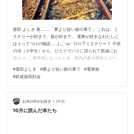
柴田 よしき 著‥‥‥‥「夢より短い旅の果て」 これは、ミ
ステリーが好きで、旅が好きで、 電車が好きなわたしに
はうってつけの物語‥‥‥( ,,`･ω･´)ﾝﾝﾝ？ミステリー？ 子供
の頃（小学生）から、ひとりでバスに揺られて親戚にお
泊り ♬‥‥ 高学年になったとき、市内の各小学生とユース
ホステル体験もした。 高校になったら、時刻表を眺めて
#
柴田よしき
#
夢より短い旅の果て
#
電車旅
はニヤニヤ。 山岳部の山行を楽しみ、友人と東北を１周
#
鉄道旅同好会
を体験し、学生時代は北海道一周。 就職したのは、旅行
業。 休日は、バスや電車や新幹線で一人旅を楽しみ、 子
育て終了と、卒婚宣言（夫は忘れている上に、持病悪化
中だけど‥‥‥‥）で一人旅再開。 マイカーでの旅もいい…
•
お水の中がお好き
2年前
10月に読んだ本たち