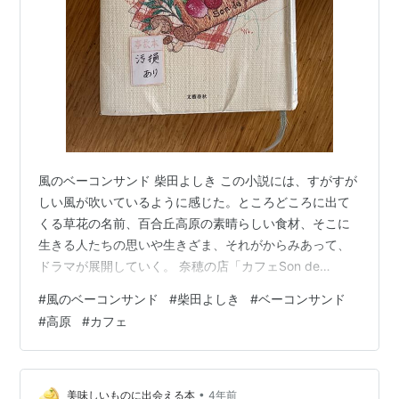
風のベーコンサンド 柴田よしき この小説には、すがすが
しい風が吹いているように感じた。ところどころに出て
くる草花の名前、百合丘高原の素晴らしい食材、そこに
生きる人たちの思いや生きざま、それがからみあって、
ドラマが展開していく。 奈穂の店「カフェSon de
vent（ソン デュ ヴァン）」は 百合が原高原にある。バ
#
風のベーコンサンド
#
柴田よしき
#
ベーコンサンド
ブル期に建てられたペンションを買い取って改装した店
#
高原
#
カフェ
である。 離婚調停中の奈穂の人生、カフェ経営の奮闘そ
して百合が丘高原に住む人々の人間模様を描いた物語
だ。 目次 一方百合丘高原には日本全国で展開しているリ
ゾート開発会社のホテルが建つ予定がある。これまでの
•
美味しいものに出会える本
4年前