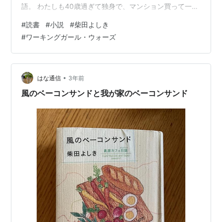
語。 わたしも40歳過ぎて独身で、マンション買って一人
暮らしをしている女性という主人公との共通点があり、
#
読書
#
小説
#
柴田よしき
（わたしの場合は全然”キャリアウーマン”ではないけど）
#
ワーキングガール・ウォーズ
この世代の働く独身女性として共感するものがたくさん
ありました。 主人公の彼女は、いわゆる”お局さん”とし
て職場の若手職員に疎まれていると自覚があり、それで
も仕事ができる女性ならではの強さでもってそんな若手
•
はな通信
3年前
の陰口や視線をもろともしない逞し…
風のベーコンサンドと我が家のベーコンサンド