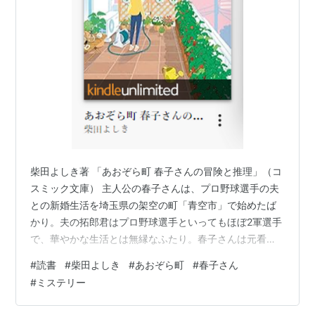
柴田よしき著 「あおぞら町 春子さんの冒険と推理」（コ
スミック文庫） 主人公の春子さんは、プロ野球選手の夫
との新婚生活を埼玉県の架空の町「青空市」で始めたば
かり。夫の拓郎君はプロ野球選手といってもほぼ2軍選手
で、華やかな生活とは無縁なふたり。春子さんは元看護
師で、毎日一度は仕事を辞めなければ良かったかも、と
#
読書
#
柴田よしき
#
あおぞら町
#
春子さん
ちょっと後悔しつつも夫が現役でいる間は全力で支える
#
ミステリー
つもりで頑張っている。そんな日常に少しだけ「ちょっ
と変な事」が時々入り込んできて、春子さんがその変な