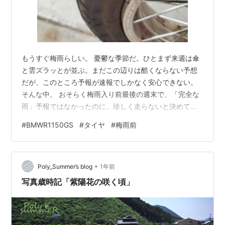
もうすぐ梅雨らしい。 憂鬱な季節だ。ひとまず来週は傘
と雲ズラッとが並ぶ。まだこの辺りは酷くならない予想
だが、このところ予報が速報でしかなく安心できない。
そんな中。 おそらく梅雨入り前最後の週末で、「完全な
雨」予報ではなかったのに、珍しく走らないと決めて
た。珍しく。 これが今日のフロントタイヤ、シンコー・
#
BMWR1150GS
#
タイヤ
#
梅雨前
E705。コスパが良くアフリカ時代によく使ってたミシュ
ランのSIRACに似てて気に入ってる。すっかりロード専
門だけど、ロードタイヤには抵抗があって。完全に見た
•
目重視。 で、流石に偏摩耗が進んでるし、ぼちぼちオイ
Poly_Summer’s blog
1年前
ル交換時期でもあるから同時に頼もうと検討している次
写真歳時記「紫陽花の咲く頃」
第。 前回交換したのが2021年12…