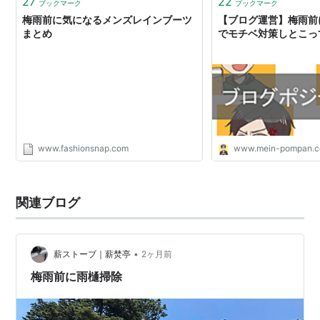
27
22
ブックマーク
ブックマーク
梅雨前に気になるメンズレインブーツ
【ブログ運営】梅雨前
まとめ
でモチベ対策しとこっ
www.fashionsnap.com
www.mein-pompan.
関連ブログ
•
薪ストーブ｜薪焚亭
2ヶ月前
梅雨前に雨樋掃除