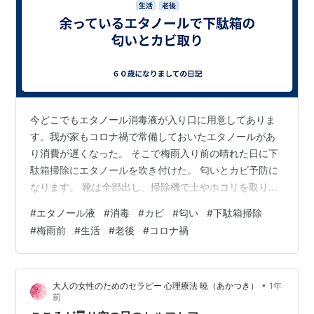
今どこでもエタノール消毒液が入り口に用意してありま
す。我が家もコロナ禍で常備しておいたエタノールがあ
り消費が遅くなった。 そこで梅雨入り前の晴れた日に下
駄箱掃除にエタノールを吹き付けた。 匂いとカビ予防に
なります。 靴は全部出し、掃除機で土やホコリを取り軽
く拭いてから、エタノールを吹き付けた。乾くまでその
#
エタノール液
#
消毒
#
カビ
#
匂い
#
下駄箱掃除
まま放置。5～6分で乾きます。 梅雨までにやるのが良い
#
梅雨前
#
生活
#
老後
#
コロナ禍
です。独特の匂いが消えます。 無水エタノールは８０％
の濃度で消毒用エタノールはすでに希釈してあるのでそ
のまま使えます。 スプレー式の容器に入れてなるべく広
•
大人の女性のためのセラピー 心理療法 暁（あかつき）
1年
範囲に拡散できる容器がいいです。 私は以前断捨離した
前
時押入れの中をエタノールで消毒しま…