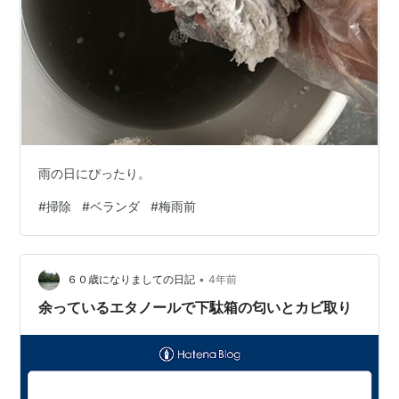
雨の日にぴったり。
#
掃除
#
ベランダ
#
梅雨前
•
６０歳になりましての日記
4年前
余っているエタノールで下駄箱の匂いとカビ取り