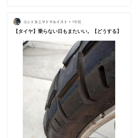
して、ホースで水を流してキレイにするのだ。 新ブログ
のためにもヨロシクです！ にほんブログ村 去年サボった
•
ので、溜まってた枯れ葉は堆肥化していた（笑） ついで
コシトタニマトマルイスト
1年前
に自室の屋根にも上り、角チムニーの裾に溜まっていた
【タイヤ】乗らない日もまたいい。【どうする】
枯れ葉も撤去して、最後は天窓の掃除、…