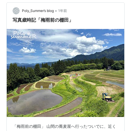
•
Poly_Summer’s blog
1年前
写真歳時記「梅雨前の棚田」
「梅雨前の棚田」 山間の蕎麦屋へ行ったついでに、近く