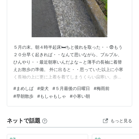
５月の末。朝４時半起床🛏ちと後れを取った・・😨もう
２０分早く起きれば・・なんて思いながら、ブルブル、
ひんやり・・最近朝寒いんだよな～と薄手の長袖に着替
えお散歩の準備。 外に出ると・・思っていた以上に小寒
く長袖の上に更に上着を着てしまうくらい🥶寒い。歩い
ているうちに寒さも薄らぐけど、日中の暖かさとの差が
#
まめしば
#
柴犬
#
５月最後の日曜日
#
梅雨前
激しすぎて半袖、長袖をとっかえひっかえ着る１日。 で
#
早朝散歩
#
もしゃもしゃ
#
小寒い朝
もたらちゃんは快適に散歩が出来てそれはいいこっち
ゃ。ズンズン足取りも軽やかで楽しそう♬ 明るくてちょ
っとひんやり、早朝散歩は気持ちいい🐾 そしてもしゃも
ネットで話題
もっと見る
しゃタイム。朝の静かなひと時。梅雨に入る前の５月
末。梅雨になって雨が降る早朝散歩はこんなに長く…