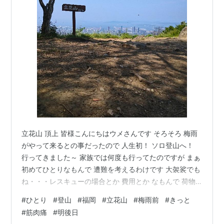
立花山 頂上 皆様こんにちはウメさんです そろそろ 梅雨
がやって来るとの事だったので 人生初！ ソロ登山へ！
行ってきました～ 家族では何度も行ってたのですが まぁ
初めてひとりなもんで 遭難を考えるわけです 大袈裟でも
ね・・・レスキューの場合とか 費用とか なもんで 荷物
が多い(/・ω・)/ 専用なものは買えてないんですが 遭難し
#
ひとり
#
登山
#
福岡
#
立花山
#
梅雨前
#
きっと
た時を考えてラムネやら飲み物やら 家にある専用の杖が
#
筋肉痛
#
明後日
ね 壊れてたので 置いてある竹の杖を借りました ありが