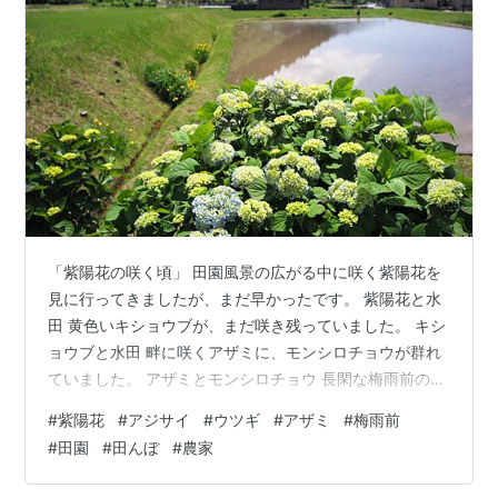
「紫陽花の咲く頃」 田園風景の広がる中に咲く紫陽花を
見に行ってきましたが、まだ早かったです。 紫陽花と水
田 黄色いキショウブが、まだ咲き残っていました。 キシ
ョウブと水田 畔に咲くアザミに、モンシロチョウが群れ
ていました。 アザミとモンシロチョウ 長閑な梅雨前の田
園風景です。 紫陽花と白鷺 農家の前に咲く薄紅色のサラ
#
紫陽花
#
アジサイ
#
ウツギ
#
アザミ
#
梅雨前
サウツギが綺麗でした。 農家のサラサウツギ
#
田園
#
田んぼ
#
農家