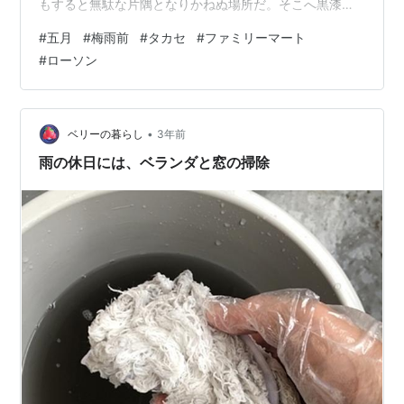
もすると無駄な片隅となりかねぬ場所だ。そこへ黒漆の
丸盆に載った、三センチからせいぜい五センチていど
#
五月
#
梅雨前
#
タカセ
#
ファミリーマート
の、羽子板・追羽根や、内裏雛や、紙兜を着けた男児人
#
ローソン
形が置かれる。来店客の八割からは気付かれぬことを旨
としたかのような、あまりに空気に溶けこんだ控えめな
飾り物だ。お見事と申すに尽きる。 梅雨前の今は、蹲踞
（つくばい）と御簾前の亀である。 拙宅前から徒歩十五
•
ベリーの暮らし
3年前
秒。信号のある十字路の角には、なん十年間もファ…
雨の休日には、ベランダと窓の掃除