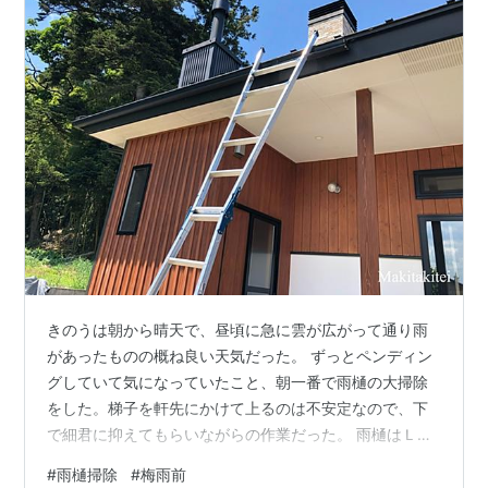
きのうは朝から晴天で、昼頃に急に雲が広がって通り雨
があったものの概ね良い天気だった。 ずっとペンディン
グしていて気になっていたこと、朝一番で雨樋の大掃除
をした。梯子を軒先にかけて上るのは不安定なので、下
で細君に抑えてもらいながらの作業だった。 雨樋はＬ字
型に12メートルあるので何度か梯子をかけ直し、ぎっし
#
雨樋掃除
#
梅雨前
り溜まっていた枯れ葉のヘドロをゴム手袋で掴んで回収