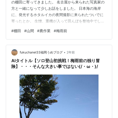
の棚田に寄ってきました。 名古屋から来られた写真家の
方と一緒になって少しお話をしました。 日本海の海岸
に、発光するホタルイカの夜間撮影に来られたついでに
寄ったとか。 生憎、重機が入って田んぼを整地中でした
が、梅雨前の怪しい雲が写せました。 梅雨前の棚田 老夫
#
棚田
#
山間
#
農作業
#
梅雨前
婦がちょうど農作業から帰る途中に出くわしました。 婆
ちゃんが、軽トラの荷台に乗って走り去りました・・・
ステキ 農作業帰り
•
fukuchanel33福岡うめブログ
2年前
AIタイトル【ソロ登山初挑戦！梅雨前の独り冒
険】・・・そんな大きい事ではない(/・ω・)/