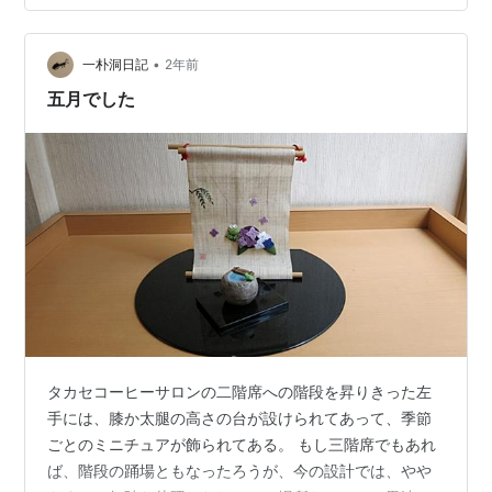
とう まず スタート地点に行くまでがバテバテ 落石で途
中の道が目視できるレベルで少し変わっただけで何度も
確認 （丁寧に案内矢印してくれているのでそれに沿って
•
一朴洞日記
2年前
行けば…
五月でした
タカセコーヒーサロンの二階席への階段を昇りきった左
手には、膝か太腿の高さの台が設けられてあって、季節
ごとのミニチュアが飾られてある。 もし三階席でもあれ
ば、階段の踊場ともなったろうが、今の設計では、やや