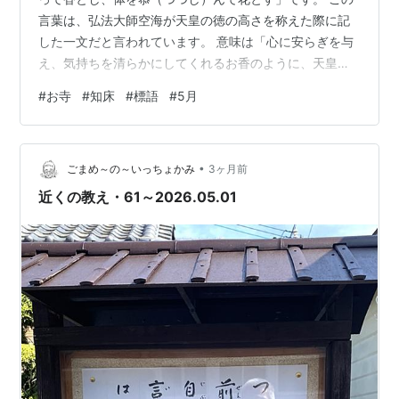
言葉は、弘法大師空海が天皇の徳の高さを称えた際に記
した一文だと言われています。 意味は「心に安らぎを与
え、気持ちを清らかにしてくれるお香のように、天皇は
その御心でこの世（社会）を清め、可憐に咲いて人々を
#
お寺
#
知床
#
標語
#
5月
和ませる花のように、天皇はその御身（行動）で平和な
時代を築かれた」というものです。種類や好みの違い等
はありますが、お香と花は多くの人に癒しを与えてくれ
•
ます。 また、当たり前ではありますが、お香と花は癒し
ごまめ～の～いっちょかみ
3ヶ月前
を与える相手を選びません。どんな人でも火さえつけれ
近くの教え・61～2026.05.01
ばその香りを楽しませてくれますし、花も「こ…