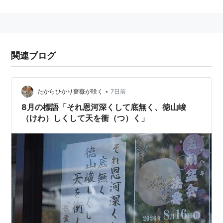
「漂」と「表」の対比
標記
と
表記
、
標題
と
表題
、
標示
と
表示
*1
:
表語文字
は、一字で語れる文字のこと
関連ブログ
•
たからひかり薔薇が咲く
7日前
8月の標語「それ恩河深くして底無く、徳山峻
（けわ）しくして天を衝（つ）く」