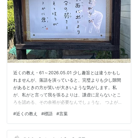
近くの教え・61～2026.05.01 少し趣旨とは違うかもし
れませんが、落語を演っていると、完璧よりも少し隙間
があるときの方が笑いが大きいような気がします。私
が、私がと言って我を張るよりは、謙虚に足らないとこ
ろを認める、その余裕が必要なんでしょうな。 つよがり
が 前面に出るより 自分の弱さを 言えるほうが はるかに
#
近くの教え
#
標語
#
言葉
強い ランキング参加中言葉を紡ぐ人たち ランキング参加
中雑談・日記を書きたい人のグループ