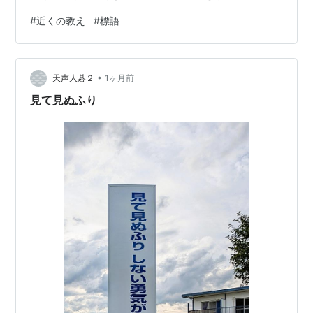
がら ランキング参加中言葉を紡ぐ人たち
#
近くの教え
#
標語
•
天声人碁２
1ヶ月前
見て見ぬふり