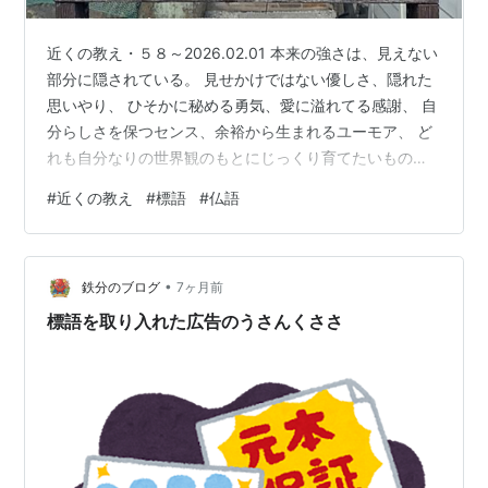
近くの教え・５８～2026.02.01 本来の強さは、見えない
部分に隠されている。 見せかけではない優しさ、隠れた
思いやり、 ひそかに秘める勇気、愛に溢れてる感謝、 自
分らしさを保つセンス、余裕から生まれるユーモア、 ど
れも自分なりの世界観のもとにじっくり育てたいもので
すな。 雑草の強さは 見えない地中の 根の深さと ひろが
#
近くの教え
#
標語
#
仏語
りにあり 大寒にも耐えて ランキング参加中雑談・日記を
書きたい人のグループ ランキング参加中言葉を紡ぐ人た
ち
•
鉄分のブログ
7ヶ月前
標語を取り入れた広告のうさんくささ