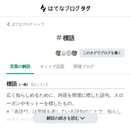
はてなブログ トップ
標語
このタグでブログを書く
言葉の解説
ネットで話題
関連ブログ
標語
(
一般
)
【
ひょうご
】
広く知らしめるために、内容を簡潔に標した
語句
。
スロ
ーガン
や
モットー
を標したもの。
※「表語
*1
」は
意味
を表している
語句
のことで、知らし
解説の続きを読む
めるためのものではない。