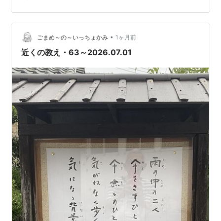
ず」です。 これは「枯れ木のように見える木も、ずっと
そのままの状態（＝枯れ木のような見た目）であるわけ
ではない」という意味で、弘法大師空海の言葉だと伝え
•
られています。知床の厳しい冬を乗り越えるために、当
ごまめ～の～いっちょかみ
1ヶ月前
寺の薔薇は強剪定を行います。 昨年の強剪定の様子→薔
近くの教え・63～2026.07.01
薇の強剪定をしました。 - たからひかり…