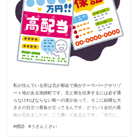
私が住んでいる所は北が都会で南がテーマパークやリゾ
ート地がある漁師町です。北と南を往来するには必ず通
らなければならない唯一の道があって、そこに結構な大
きさの目立つ看板が立ってるんです。どういう会社の看
板か忘れましたが、こう書いてあるんです。「当てにし
ているお金とふんどしは向こうから外れます。」小さい
#
標語
#
うさんくさい
頃にこれ見た時に面白いと思ったと同時にうさんくささ
も感じました。この会社も当てにならないって言ってる