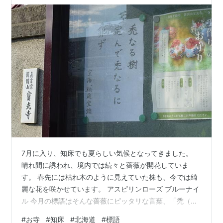
7月に入り、知床でも夏らしい気候となってきました。
晴れ間に誘われ、境内では続々と薔薇が開花していま
す。 春先には枯れ木のように見えていた株も、今では綺
麗な花を咲かせています。 アスピリンローズ ブルーナイ
ル 今月の標語はそんな薔薇にピッタリな言葉、「禿（か
ぶろ）なる樹、定んで禿（かぶろ）なるに非（あら）
#
お寺
#
知床
#
北海道
#
標語