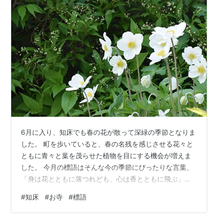
6月に入り、知床でも春の花が散って深緑の季節となりま
した。 町を歩いていると、春の名残を感じさせる花々と
ともに青々と葉を茂らせた植物を目にする機会が増えま
した。 今月の標語はそんな今の季節にぴったりな言葉、
「身は花とともに落つれども、心は香とともに飛ぶ」で
す。 これは「肉体は花が散るようにいつかは滅びていく
#
知床
#
お寺
#
標語
が、心は香りのように人々の心に残り、また仏様のもと
に昇っていく」という意味で、弘法大師空海の言葉だと