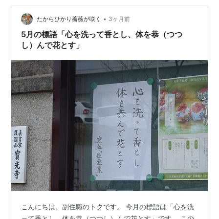
伝えられています。人の身体も花びらも永遠ではありま
•
せん。 どれだけ元気な体であっても年を重ねれば少しず
たからひかり薔薇が咲く
3ヶ月前
つ衰えていきますし、美しく咲く花もやがてはしおれて
5月の標語「心を洗って香とし、体を恭（つつ
散ってしまいます。 しかし、人も花もそれ…
し）んで花とす」
こんにちは、副住職のトクです。 今月の標語は「心を洗
って香とし、体を恭（つつし）んで花とす」です。 この