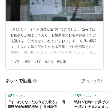
8月に入り、今年もお盆が近づいてきました。 当寺では
お盆参りが始まっており、お檀家様のお宅やお墓にてご
先祖様をご供養させていただいております。 今月の標語
は、お盆にも深く関わりのある言葉「それ恩河深くして
底無く、徳山峻（けわ）しくして天を衝（つ）く」で
す。 これは「父や母への恩は、底が見えない大河のよう
#
お寺
#
標語
#
8月
#
お盆
#
知床
に深く、その徳は天を衝く険しい山のように高い」とい
う意味です。 弘法大師空海の弟子の一人であった真境
（しんきょう）が、父の四十九日法要を行った際に読み
ネットで話題
もっと見る
上げた願文（がんもん）の一節であるとされています。
私たちは父と母より命を授かり、その父と母は祖父母よ
り命を授かっています。更に祖父母も・・・と遡っ…
487
257
ブックマーク
ブックマーク
「すいたくなったらうどん吸う」 香
戦前＆戦時中に掲げら
川県が薬物根絶標語 ｜ 共同通信
ーガン）をまとめました