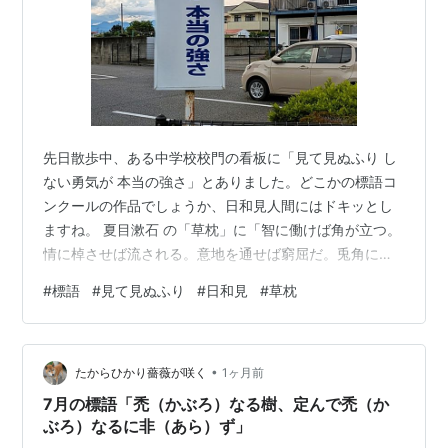
先日散歩中、ある中学校校門の看板に「見て見ぬふり し
ない勇気が 本当の強さ」とありました。どこかの標語コ
ンクールの作品でしょうか、日和見人間にはドキッとし
ますね。 夏目漱石 の「草枕」に「智に働けば角が立つ。
情に棹させば流される。意地を通せば窮屈だ。兎角に人
の世は住みにくい」とあります。あまり関係ない
#
標語
#
見て見ぬふり
#
日和見
#
草枕
か・・・。 ○ ● ○ １年前の記事（2025-07-04）：本因
坊戦五番勝負第5局／一力が本因坊三連覇
•
たからひかり薔薇が咲く
1ヶ月前
7月の標語「禿（かぶろ）なる樹、定んで禿（か
ぶろ）なるに非（あら）ず」