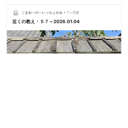
ようなもんですからね。 なんでこんなの急に思い出した
•
かというと、今朝の食事の後におやつを食べようと菓子
ごまめ～の～いっちょかみ
7ヶ月前
袋に手を突っ込んだら、あると思ってたお菓子が一個も
近くの教え・５７～2026.01.04
無かったんです。菓子袋ひっくり返しましたけど落ち…