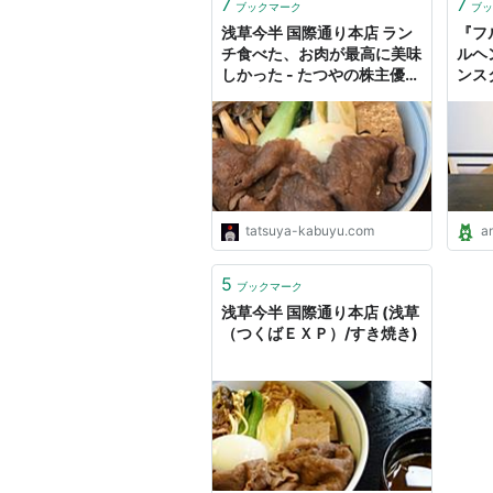
7
7
ブックマーク
ブッ
浅草今半 国際通り本店 ラン
『フ
チ食べた、お肉が最高に美味
ルヘ
しかった - たつやの株主優待
ンス
＆配当金・分配金で まった
色パ
りライフ！
tatsuya-kabuyu.com
a
5
ブックマーク
浅草今半 国際通り本店 (浅草
（つくばＥＸＰ）/すき焼き)