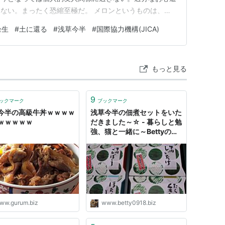
ない。まったく恐縮至極だ。 メロンというものは、こ
うか。赤ん坊の頭ほどという形容をはるかに超える。サッ
余生
#
土に還る
#
浅草今半
#
国際協力機構(JICA)
ささかオーバーだ。ハンドボールほどの、といっても広く
大玉のメロン二個だ。 …
もっと見る
9
ックマーク
ブックマーク
今半の高級牛丼ｗｗｗｗ
浅草今半の佃煮セットをいた
ｗｗｗｗｗ
だきました～☆ - 暮らしと勉
強、猫と一緒に～Bettyのブ
ログ
ww.gurum.biz
www.betty0918.biz