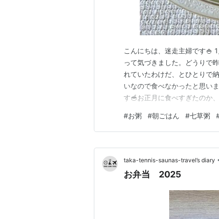
こんにちは、迷走主婦です🍚
って気づきました。どうりで
れていたわけだ、とひとりで納
いなので食べなかったと思いま
す🥣お正月に食べすぎたのか
ゆが一番です。 私のおかゆ配合
#
お粥
#
朝ごはん
#
七草粥
つがあれば、だいたい30分ほ
無し。笑その分、トッピングで
taka-tennis-saunas-travel’s diary
お弁当 2025