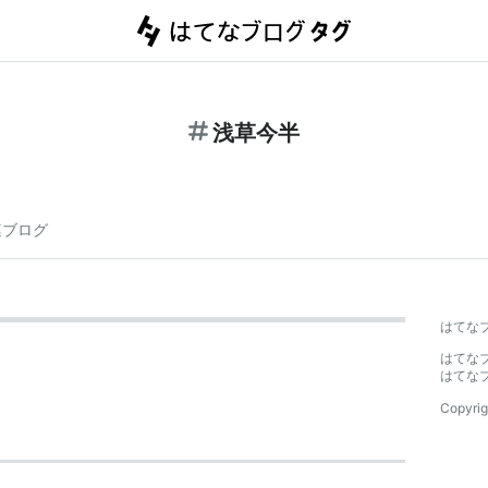
浅草今半
連ブログ
はてな
はてな
はてな
Copyrig