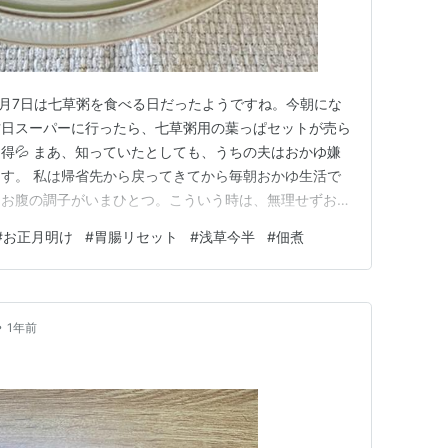
 1月7日は七草粥を食べる日だったようですね。今朝にな
昨日スーパーに行ったら、七草粥用の葉っぱセットが売ら
得💦 まあ、知っていたとしても、うちの夫はおかゆ嫌
す。 私は帰省先から戻ってきてから毎朝おかゆ生活で
、お腹の調子がいまひとつ。こういう時は、無理せずおか
はこちら。（2食分）無洗米75g水600cc片手鍋この3
#
お正月明け
#
胃腸リセット
#
浅草今半
#
佃煮
どで完成します。塩を少々入れるだけなので、味はほぼ
楽しみます。 姉…
•
1年前