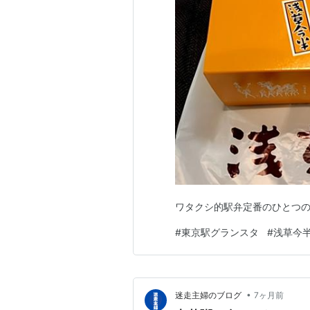
ワタクシ的駅弁定番のひとつの
#
東京駅グランスタ
#
浅草今
•
迷走主婦のブログ
7ヶ月前