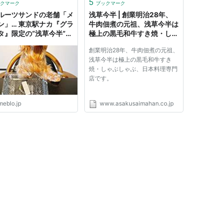
5
クマーク
ブックマーク
ルーツサンドの老舗「メ
浅草今半 | 創業明治28年、
ン」… 東京駅ナカ『グラ
牛肉佃煮の元祖、浅草今半は
タ』限定の“浅草今半”４
極上の黒毛和牛すき焼・しゃ
ック』
ぶしゃぶ、日本料理専門店で
創業明治28年、牛肉佃煮の元祖、
す。
浅草今半は極上の黒毛和牛すき
焼・しゃぶしゃぶ、日本料理専門
店です。
meblo.jp
www.asakusaimahan.co.jp