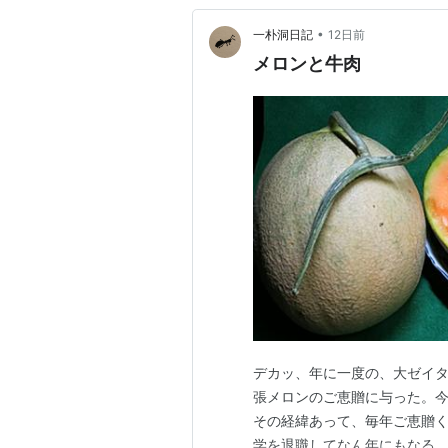
•
一朴洞日記
12日前
メロンと牛肉
デカッ、年に一度の、大ゼイタ
張メロンのご恵贈に与った。
その経緯あって、毎年ご恵贈
学を退職してなん年にもなる