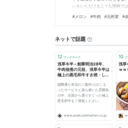
いをいただけるような間柄では
んなにも巨きくなるものだろ
#
メロン
#
牛肉
#
元村君
#
カーボールほどというのはい
は伝わりそうもない、なんとも
ネットで話題
12
10
ブックマーク
ブ
浅草今半 – 創業明治28年、
浅草
牛肉佃煮の元祖、浅草今半は
ｗｗ
極上の黒毛和牛すき焼・しゃ
ぶしゃぶ、日本料理専門店で
国際通り本店のご案内 心のこも
す。
ったサービスと落ち着いた雰囲気
の中、全国から選りすぐった極上
黒毛和牛をご堪能ください。
www.asakusaimahan.co.jp
w