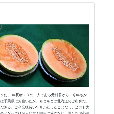
クだ。 年長者 OB の一人である元村君から、今年も夕
今は千葉県にお住いだが、もともとは北海道のご出身だ。
くださる。ご卒業後長い年月が経ったことだし、当方も大
。今となっては個人的友人関係に過ぎない。過分なお心遣