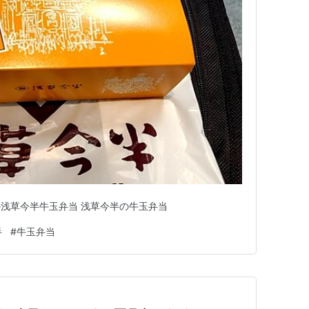
浅草今半牛玉弁当 浅草今半の牛玉弁当
半
#
牛玉弁当