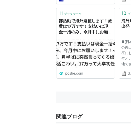
大歓
世界
会す
11
10
ブックマーク
ブ
念。昨
部活動で海外遠征します！旅
海外
費は17万です！支払いは現
出発 
金一括のみ、今月中にお願い
します！って、月半ばに突然
■[日
言ってくる娘の部活こわい。
の再
17万って大卒初任給の手取
征に
り額だぞ。
年と
地で
こで
posfie.com
d.
えて
期に
みつ
を始
海...
関連ブログ