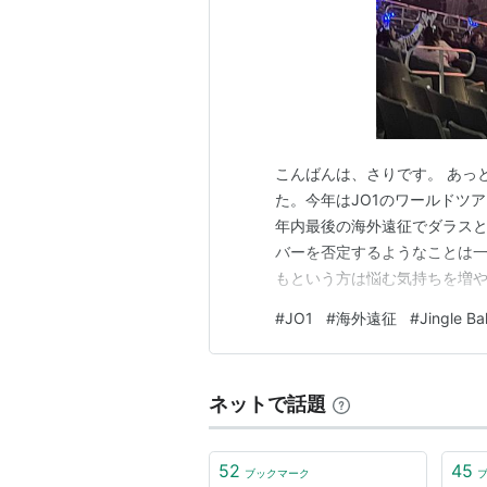
こんばんは、さりです。 あっ
た。今年はJO1のワールドツ
年内最後の海外遠征でダラスと
バーを否定するようなことは
もという方は悩む気持ちを増
のオタクのお気持ち表明なので
#
JO1
#
海外遠征
#
Jingle Bal
どを手配したときには想像して
月1日現地時間深夜3時の通知。
ネットで話題
52
45
ブックマーク