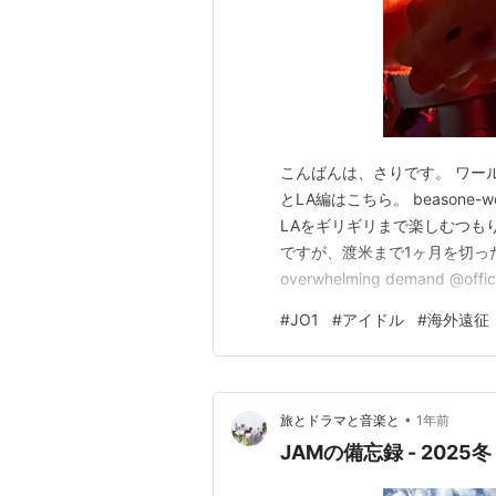
こんばんは、さりです。 ワー
とLA編はこちら。 beasone-world.
LAをギリギリまで楽しむつもり
ですが、渡米まで1ヶ月を切ったタ
overwhelming demand @offici
MON, MAR 3! Extremely limit
#
JO1
#
アイドル
#
海外遠征
•
旅とドラマと音楽と
1年前
JAMの備忘録 - 202