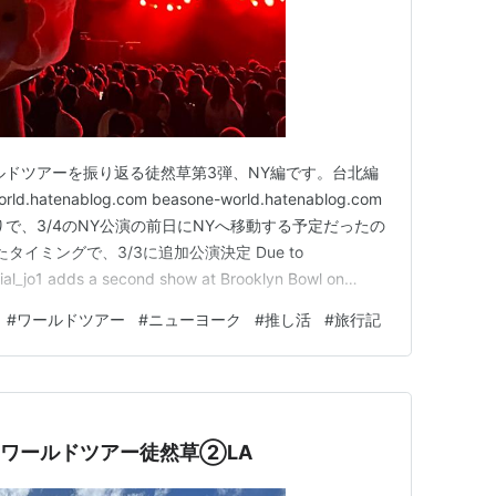
ルドツアーを振り返る徒然草第3弾、NY編です。台北編
hatenablog.com beasone-world.hatenablog.com
で、3/4のNY公演の前日にNYへ移動する予定だったの
イミングで、3/3に追加公演決定 Due to
al_jo1 adds a second show at Brooklyn Bowl on
ed additio…
#
ワールドツアー
#
ニューヨーク
#
推し活
#
旅行記
5冬 ワールドツアー徒然草②LA