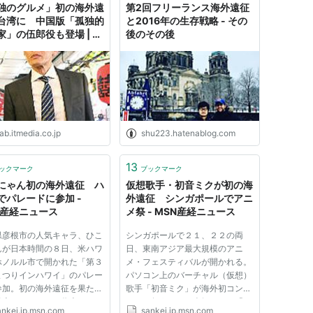
独のグルメ」初の海外遠
第2回フリーランス海外遠征
台湾に 中国版「孤独的
と2016年の生存戦略 - その
家」の伍郎役も登場 | ね
後のその後
ぼ
ab.itmedia.co.jp
shu223.hatenablog.com
13
ックマーク
ブックマーク
にゃん初の海外遠征 ハ
仮想歌手・初音ミクが初の海
でパレードに参加 -
外遠征 シンガポールでアニ
N産経ニュース
メ祭 - MSN産経ニュース
県彦根市の人気キャラ、ひこ
シンガポールで２１、２２の両
んが日本時間の８日、米ハワ
日、東南アジア最大規模のアニ
ホノルル市で開かれた「第３
メ・フェスティバルが開かれる。
まつりインハワイ」のパレー
パソコン上のバーチャル（仮想）
参加。初の海外遠征を果た
歌手「初音ミク」が海外初コンサ
日本のゆるキャラ代表として
ートを行う。また人気アニメ「け
ankei.jp.msn.com
sankei.jp.msn.com