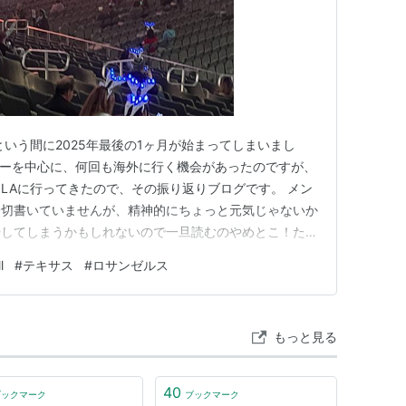
という間に2025年最後の1ヶ月が始まってしまいまし
アーを中心に、何回も海外に行く機会があったのですが、
LAに行ってきたので、その振り返りブログです。 メン
一切書いていませんが、精神的にちょっと元気じゃないか
やしてしまうかもしれないので一旦読むのやめとこ！ただ
。 10月初旬に出演が発表されてチケットやフライトな
l
#
テキサス
#
ロサンゼルス
いなかった状況で当日を迎えることとなりました。 12
 JO1公式か…
もっと見る
40
ブックマーク
ブックマーク