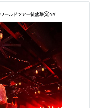
5冬 ワールドツアー徒然草③NY