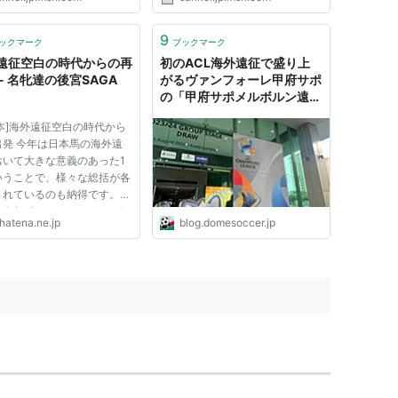
迎を受けた。 日本をはじめ
いおん！」の声優によるパフォー
各地の郷土芸能などが一堂に
マンスや、地元女性のメードカフ
る祭りで、今年は３０周年記
ェなど日本のポップカルチャー関
9
ックマーク
ブックマーク
年７月に「日米修好通商...
連イベントが満載だ。 アジア
遠征空白の時代からの再
初のACL海外遠征で盛り上
の...
- 名牝達の後宮SAGA
がるヴァンフォーレ甲府サポ
の「甲府サポメルボルン遠
征」ハッシュタグまとめ - ド
本]海外遠征空白の時代から
メサカブログ
出発 今年は日本馬の海外遠
おいて大きな意義のあった1
いうことで、様々な総括が各
されているのも納得です。そ
、今年1年というよりも、敢
hatena.ne.jp
blog.domesoccer.jp
日本馬海外遠征の第2の草創
ついてでも、何となく語って
つ雑感を。 思えば私が競馬
めた頃というのは、日本馬の