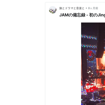
•
旅とドラマと音楽と
8ヶ月前
JAMの備忘録 - 初のJingle