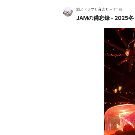
•
旅とドラマと音楽と
1年前
JAMの備忘録 - 202