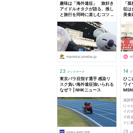
趣味は「海外遠征」 旅好き
「孤
アイドルオタクが語る、推し
征は
と旅行を同時に楽しむコツ |
美食
マネ会 by Ameba
とら
manekai.ameba.jp
nl
23
14
ブックマーク
ブ
東京パラ目指す選手 感染リ
ひこ
スク負い海外遠征強いられる
ワイ
なぜ？ | NHKニュース
MS
滋賀
にゃ
イの
０回
ドに
し、
news.web.nhk
s