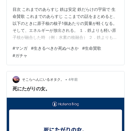
目次 これまでのあらすじ 鉄は安定 鉄だらけの宇宙で 生
命賛歌 これまでのあらすじ ここまでの話をまとめると、
以下のときに原子核の核子1個あたりの質量が軽くなる。
そして、エネルギーが放出される。 １．鉄よりも軽い原
子核が融合した時 （例：水素の核融合） ２．鉄よりも重
い原子核が分裂した時 （例：ウラン235の核分裂） 鉄は
#
マンガ
#
生きるべきか死ぬべきか
#
生命賛歌
安定 鉄だらけの宇宙で 生命賛歌
#
ガチャ
•
そこらへんにいるオタク。
4年前
死にたがりの女。