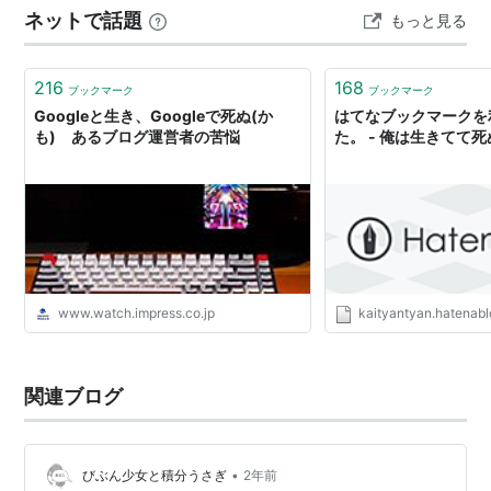
ネットで話題
もっと見る
た劇団が諜報戦に巻き込まれる。役者夫婦と妻のツバメ
の空軍士官、その三角関係と、重要書類がゲ…
216
168
ブックマーク
ブックマーク
Googleと生き、Googleで死ぬ(か
はてなブックマークを
も) あるブログ運営者の苦悩
た。 - 俺は生きてて
www.watch.impress.co.jp
kaityantyan.hatenab
関連ブログ
•
びぶん少女と積分うさぎ
2年前