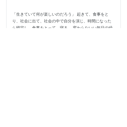
「生きていて何が楽しいのだろう」 起きて、食事をと
り、社会に出て、社会の中で自分を演じ、時間になった
ら帰宅し、食事をとって、寝る。 変わらないい毎日の繰
り返し。 楽しみもない日々。 周りの人たちは、日々生き
ることに疑問をもったことはないのだろうか？ みんな
は、毎日どのような希望を持って、普通な顔をして、笑
#
生きる
#
生きるべきか死ぬべきか
#
鬱
#
死にたい
って、生きているのだろう。 生きていることが、辛く感
じないのだろうか。 何が楽しくて毎日生きているのか分
からなくて、悩んだ。 初めてこのことについて悩んだの
•
は、たしか小学3年生の時だったと思う。 悩みぬいた末
tsubameのイロイロ
6年前
に、学校の面談で担任に最後に悩みはあるか質問はある
私には「自死する勇気」は、ない。
かと聞かれたときに、思い切って質問し…