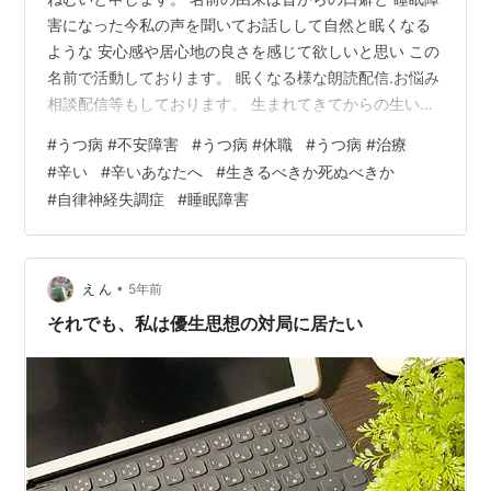
害になった今私の声を聞いてお話しして自然と眠くなる
ような 安心感や居心地の良さを感じて欲しいと思い この
名前で活動しております。 眠くなる様な朗読配信.お悩み
相談配信等もしております。 生まれてきてからの生い立
ちはおいおいお話ししたいと思います。 現状はプロフィ
#
うつ病 #不安障害
#
うつ病 #休職
#
うつ病 #治療
ールにもある通り 自律神経失調症.重度鬱病.不障害.愛着
#
辛い
#
辛いあなたへ
#
生きるべきか死ぬべきか
障害等を抱えております 毎日こんな自分が生きていて良
#
自律神経失調症
#
睡眠障害
いのか 何かの為になるのか 消えてしまいたい居なくなり
たい そんな気持ちとの戦いです。 それでも生きていて良
いと言ってくれる方々 必要としてくれる方々のおかげで
今を生きておりま…
•
え ん
5年前
それでも、私は優生思想の対局に居たい