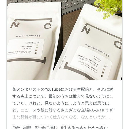
某メンタリストのYouTubeにおける生配信と、それに対
する炎上について、最初のうちは敢えて見ないようにし
ていた。けれど、見ないようにしようと思えば思うほ
ど、ニュースや彼に対するさまざまな立場の人のさまざ
まな見解が目について仕方なくなる。なんというか、こ
ういったわかりやすいヘイトに対しては、誰もが知った
#
優生思想
#
社会に潜む
#
生きるべきか死ぬべきか