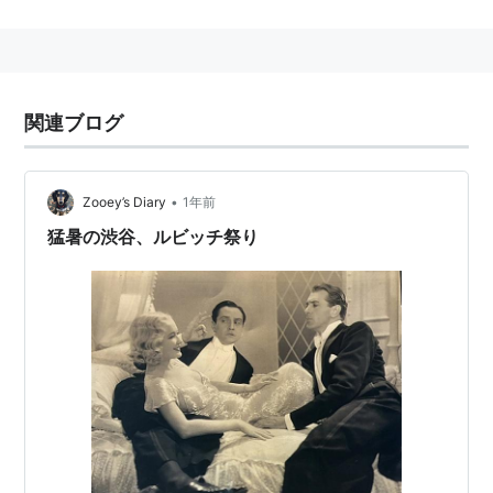
音楽：
ウェルナー・R・ハイマン
リスト::外国の映画::題名::あ行
関連ブログ
•
Zooey’s Diary
1年前
猛暑の渋谷、ルビッチ祭り