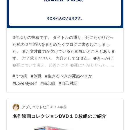
3年ぶりの投稿です。 タイトルの通り、死にたがりだっ
た私の２年の話をまとめたくブログに書き起こしまし
た。 また文才能力が欠けているため醜いところもありま
す。 ご了承ください。 内容としては３点。 ❶きっかけ
❷死について考え、起きたこと ❸死にたがりだった、過
去形になった経緯 注意事項としては所謂、自己満です。
#
うつ病
#
休職
#
生きるべきか死ぬべきか
ただ長年、考えてきた「死」について行き着いた現在を
#
LoveMyself
#
備忘録
#
自己対話
どうしても残したい。 そんな女の独りよがりです。 そし
て、長文になるでしょう。興味がある方だけ見てくださ
い。 興味ねえ人は各位、好きなことをしてお過ごしくだ
さい。 そしてあくまで個人的な意見のため「ふーんそう
•
アプリコットな日々
4年前
なんだ」くらいの感覚で見てね…
名作映画コレクションDVD１０枚組のご紹介