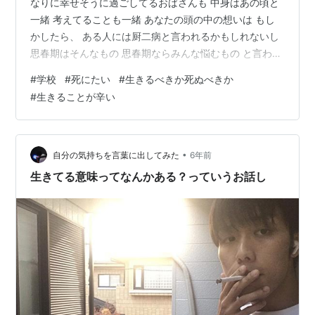
なりに幸せそうに過ごしてるおばさんも 中身はあの頃と
一緒 考えてることも一緒 あなたの頭の中の想いは もし
かしたら、 ある人には厨二病と言われるかもしれないし
思春期はそんなもの 思春期ならみんな悩むもの と言われ
るかもしれない でも、それは違う あなたの悩みや違和感
#
学校
#
死にたい
#
生きるべきか死ぬべきか
は本物だし 現に思春期とっくに過ぎ去ったおばさんにも
#
生きることが辛い
厨二病と言われるものと同じことが起きてる ということ
は、あなたの悩みは思春期だから で、片付けていいもの
じゃない でも、一つ言いたいのは いつか、あなたのその
想い わかってくれる人 は、現れないということ。 だか
•
自分の気持ちを言葉に出してみた
6年前
ら、今のその想い…
生きてる意味ってなんかある？っていうお話し