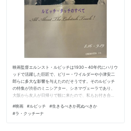
映画監督エルンスト・ルビッチは1930～40年代にハリウ
ッドで活躍した巨匠で、ビリー・ワイルダーや小津安二
郎らに多大な影響を与えたのだそうです。そのルビッチ
の特集が渋谷のミニシアター、シネマヴェーラであり、
大阪から友人が日帰りで観に来たので、私もお付き合い
しました。「極楽特急」と「生きるべきか死ぬべきか」
#
映画
#
ルビッチ
#
生きるべきか死ぬべきか
の2本を。 （極楽特急） 「極楽特急」はお洒落なラブコ
#
ラ・クッチーナ
メですが、何と言っても「生きるべきか死ぬべきか」が
面白かった。第二次世界大戦直前、ドイツの侵攻が始ま
ったワルシャワを舞台に、「ハムレット」を上演してい