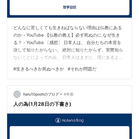
どんなに苦しくても生きねばならない理由は仏教にある
のか - YouTube 【仏教の教え】必ず死ぬのに.なぜ生き
る？ - YouTube 〔感想〕 日常人は、 自分たちの本音を
決して知りたがらない。 絶対に知りたがらず、実際知ら
ないことによってのみ、 日常人はまさに、現にあるよう
な日常人でいられるからだ。 葬式で、遺影に向かって
#
生きるべきか死ぬべきか
#
それが問題だ
「私も遠からずそっちに行くので、待っててください」
などと普通に言う。 一方では、口先だけで 人は必ず死に
ます。 そんなの常識。 と、 自他互いに 大嘘をつき合
•
う。 おれがこう言うと、 「いやそれ逆だよ。葬式のほう
haru10poohのブログ
4年前
が口先だけのタテマエだよ。人間が必ず死ぬ事実くら
人の為(1月28日の下書き)
い、…