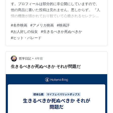
す。プロフィールは部分的に非公開にしていますので、
他の商品に書いた投稿は見れません。悪しからず。 『人
情の機微が描かれており観ていて心癒されるセレクショ
ン』 このセレクトBOXについては、もちろん星5つをつ
#
名作映画
#
アメリカ映画
#
映画評
けたいと思います。 以下、一作品ずつ、評価してみたい
#
お人好しの仙女
#
生きるべきか死ぬべきか
と思います。 ①モーガン先生のロマンス（１９３８年）
#
ヒット・パレード
総合評価：★★ セレクトするに当たって、これしかなか
ったのかな？と思う内容でした。 主演はジェームズ・ス
チュワートだったりしますが、ヒッチコックの映画でお
馴染みの俳優さん。コメディタ…
•
哲学日記
4年前
生きるべきか死ぬべきか それが問題だ