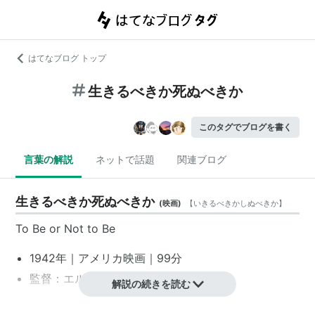
はてなブログ トップ
生きるべきか死ぬべきか
このタグでブログを書く
言葉の解説
ネットで話題
関連ブログ
生きるべきか死ぬべきか
(
映画
)
【
いきるべきかしぬべきか
】
To Be or Not to Be
1942年｜
アメリカ映画
｜99分
監督：
エルンスト・ルビッチ
解説の続きを読む
脚本：
エドウィン・ジャスタス・メイヤー