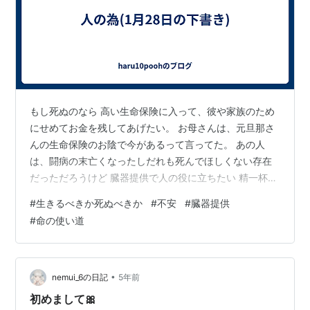
もし死ぬのなら 高い生命保険に入って、彼や家族のため
にせめてお金を残してあげたい。 お母さんは、元旦那さ
んの生命保険のお陰で今があるって言ってた。 あの人
は、闘病の末亡くなったしだれも死んでほしくない存在
だっただろうけど 臓器提供で人の役に立ちたい 精一杯生
きている人の支えになりたい 闘病で辛い人の助けになり
#
生きるべきか死ぬべきか
#
不安
#
臓器提供
たい
#
命の使い道
•
nemui_6の日記
5年前
初めまして🎀