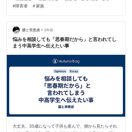
ような顔で語ることができるのだ。たとえば、昨今のタ
#
障害者 ＃家族
リバン政権の行先を歴史的背景を元にしながら論じよ、
とか、iPS細胞の課題と将来展望を医学専門用語を用いて
述べよ、みたいな話だったら、黙る、というか黙らざる
を得なくなっちゃうような一般人も、こういった倫理的
•
膿と罪悪感
5年前
な話になると饒舌になる。きっと、こういった…
悩みを相談しても「思春期だから」と言われてし
まう中高学生へ伝えたい事
大丈夫、35歳になって子供も産んで、側から見たらそれ