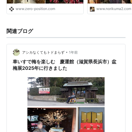
www.zero-position.com
www.norikuma2.com
関連ブログ
•
アシカなくてもトドまらず
1年前
車いすで梅を楽しむ 慶運館（滋賀県長浜市）盆
梅展2025年に行きました