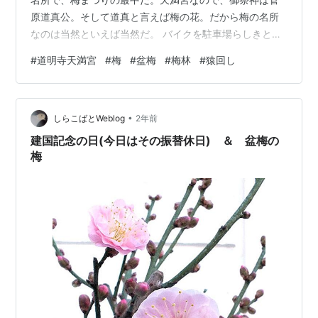
原道真公。そして道真と言えば梅の花。だから梅の名所
なのは当然といえば当然だ。 バイクを駐車場らしきとこ
ろに停めたが、人が少ない。見るとそこは天満宮ではな
#
道明寺天満宮
#
梅
#
盆梅
#
梅林
#
猿回し
く、天満宮の横にある道明寺だった。せっかくなので道
明寺にもお参りしていくことにした。 道明寺の山門 道明
寺の山門の手前にも梅の花がきれいに咲いている。見る
•
と、同じ木の幹から白い花と淡紅色の花が出ている。下
しらこばとWeblog
2年前
の写真で分かるだろうか。こんな咲き方をする木もある
建国記念の日(今日はその振替休日) ＆ 盆梅の
のかと思った。 紅白の梅 道明寺のすぐ近…
梅