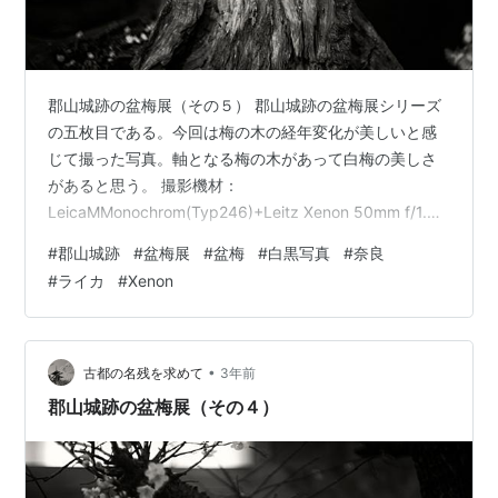
郡山城跡の盆梅展（その５） 郡山城跡の盆梅展シリーズ
の五枚目である。今回は梅の木の経年変化が美しいと感
じて撮った写真。軸となる梅の木があって白梅の美しさ
があると思う。 撮影機材：
LeicaMMonochrom(Typ246)+Leitz Xenon 50mm f/1.5
ランキング参加中写真・カメラ 人気ブログランキング
#
郡山城跡
#
盆梅展
#
盆梅
#
白黒写真
#
奈良
#
ライカ
#
Xenon
•
古都の名残を求めて
3年前
郡山城跡の盆梅展（その４）