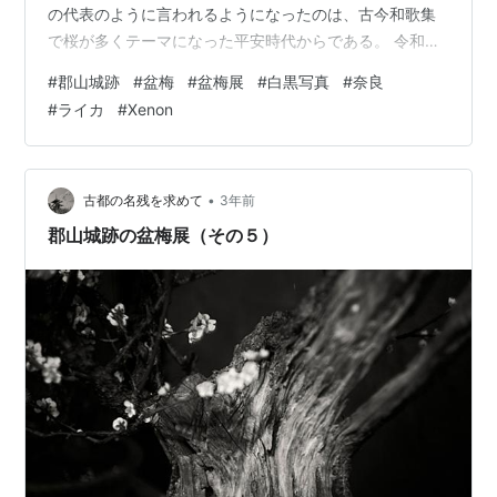
の代表のように言われるようになったのは、古今和歌集
で桜が多くテーマになった平安時代からである。 令和の
語源として有名になった大伴旅人の万葉集の作品「梅花
#
郡山城跡
#
盆梅
#
盆梅展
#
白黒写真
#
奈良
の宴」にも梅が詠われている。場所は九州の大宰府の旅
#
ライカ
#
Xenon
人邸ということで、中国から入ってきた梅は、奈良時代
に日本の各地で鑑賞されはじめたと想像できる。万葉集
の中では、梅は「萩」に次いで多く歌われた植物であ
る。 古都の先人たちの美の意識の中には、やはり梅の存
•
古都の名残を求めて
3年前
在が大きいと感じる。丁寧に剪定しその美しい咲き方…
郡山城跡の盆梅展（その５）