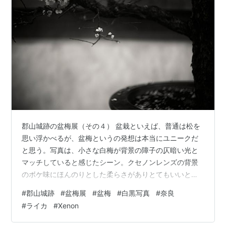
郡山城跡の盆梅展（その４） 盆栽といえば、普通は松を
思い浮かべるが、盆梅というの発想は本当にユニークだ
と思う。写真は、小さな白梅が背景の障子の仄暗い光と
マッチしていると感じたシーン。クセノンレンズの背景
のボケ味にほんのりとした柔らさがありとてもいいと思
う。 撮影機材：LeicaMMonochrom(Typ246)+Leitz
#
郡山城跡
#
盆梅展
#
盆梅
#
白黒写真
#
奈良
Xenon 50mm f/1.5 ランキング参加中写真・カメラ 人気
#
ライカ
#
Xenon
ブログランキング