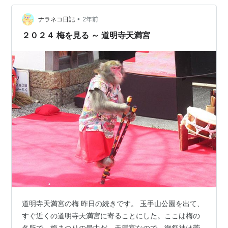
「盆梅展」を見せてもらうことがかなうのではないかと
車いす利用者2名でJRびわ湖線の電車で北上しました。
•
ナラネコ日記
2年前
増設された建物の正式な名称は「梅の…
２０２４ 梅を見る ～ 道明寺天満宮
道明寺天満宮の梅 昨日の続きです。 玉手山公園を出て、
すぐ近くの道明寺天満宮に寄ることにした。ここは梅の
名所で、梅まつりの最中だ。天満宮なので、御祭神は菅