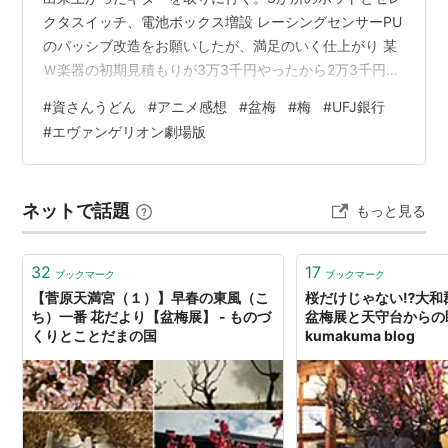
クタスイッチ、電池ボックス増設 レーシングセンサーPU
のパッシブ改造をお願いしたが、満足のいく仕上がり 某
Ｗ楽器の初期見積もりが3万3千円やったから2万3千円は
リーズナブル 家からも比較的近いし個人店のいいところ
#
資さんうどん
#
アニメ感想
#
盆梅
#
梅
#
UFJ銀行
昼はサンディの「チキンカツと焼きそば弁当」と高菜の
#
エヴァンゲリオン劇場版
おにぎり 夜はお手製チヂミ 19時から町会に参加。相変わ
らずのグダぶり。旧態依然のまんまは古くからある町で
は仕方なしか とりあえず建設的な意見を紳士的にぶちか
ネットで話題
もっと見る
まして、改善要望してきたが何も変わらんのやろ
な、、、●23日：昼はセブン…
32
17
ブックマーク
ブックマーク
【菅原天満宮（１）】早春の東風（こ
桜だけじゃない⁉大和
ち）一番 花だより【盆梅展】 - ものづ
盆梅展と天守台からの眺
くりとことだまの国
kumakuma blo
歩き