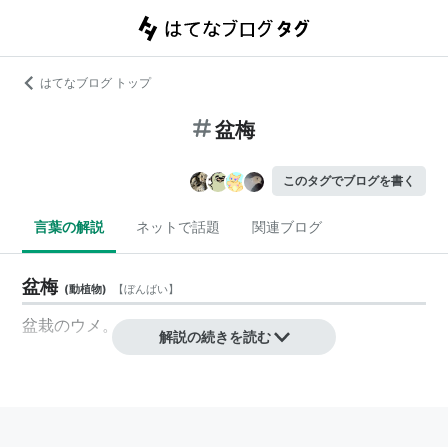
はてなブログ トップ
盆梅
このタグでブログを書く
言葉の解説
ネットで話題
関連ブログ
盆梅
(
動植物
)
【
ぼんばい
】
盆栽のウメ。
解説の続きを読む