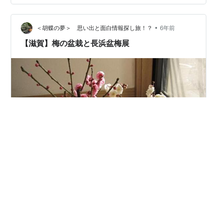
•
＜胡蝶の夢＞ 思い出と面白情報探し旅！？
6年前
【滋賀】梅の盆栽と長浜盆梅展