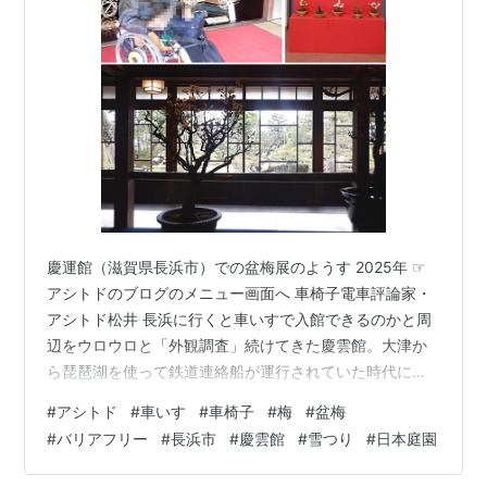
慶運館（滋賀県長浜市）での盆梅展のようす 2025年 ☞
アシトドのブログのメニュー画面へ 車椅子電車評論家・
アシトド松井 長浜に行くと車いすで入館できるのかと周
辺をウロウロと「外観調査」続けてきた慶雲館。大津か
ら琵琶湖を使って鉄道連絡船が運行されていた時代に，
長浜駅舎正面に迎賓館として造られ、明治天皇をお迎え
#
アシトド
#
車いす
#
車椅子
#
梅
#
盆梅
した由緒ある木造建築物です。 従来は車いすで入館する
#
バリアフリー
#
長浜市
#
慶雲館
#
雪つり
#
日本庭園
ことはできなかったのですが、隣接する敷地内につくら
れた新館から入れるようになったらしく、春の恒例行事