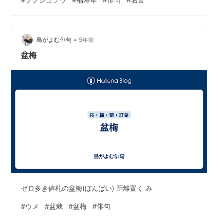
口を開けました。株は、増えたり減ったりを繰り返して
いますが、昨年は、植え替えや施肥をしなかったので、
今年は、外れ年です。 俳句： 春もやや けしき(気色)とと
のふ 月と梅 はせを(松尾芭蕉) けしき(気色)： 何かしよう
•
鳥がよむ俳句
5年前
とする、また、何かが起こ…
盆梅
ゼロ多き値札の盆梅(ぼんばい) 距離置く み
#
ウメ
#
盆栽
#
盆梅
#
俳句