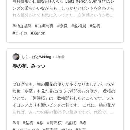
写真撮影が自由なのもいい。Leitz Xenon 50mm f/1.5レ
ンズの柔らかいながらも、しっかりとピントを合わせら
れる部分がとても気に入ってきた。立体感というか奥行
きを感じられる描写である。 撮影機材：
#
郡山城跡
#
白黒写真
#
奈良
#
盆梅展
#
盆梅
LeicaMMonochrom(Typ246)+Leitz Xenon 50mm f/1.5
#
ライカ
#
Xenon
ランキング参加中写真・カメラ 人気ブログランキング
•
しらこばとWeblog
4年前
春の花、みっつ
ブログでも、梅の開花の便りが多くなりましたが、わが
盆梅「冬至」も見た目にはほぼ満開の八分咲き。 盆桜の
ひとつ、「河津桜」は、数輪開花したところです。ソメ
イヨシノよりも濃いピンクの花です。 これに、桃の花が
あれば、みっつの春の花の揃い踏みですが、代役で、庭
植えの椿「春曙紅」が、満開です。 福寿草は、芽が顔を
#
梅
#
盆梅
#
桜
#
河津桜
#
盆桜
#
椿
出したところですが、この一輪は、小鳥の雛のように、
#
フクジュソウ
#
福寿草
#
俳句
#
名言