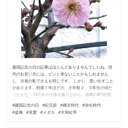
建国記念の日の記事はほとんどありませんでしたね。現
代のお若い方には、ピンと来ないことかもしれません
し、古老の私でさえも同じです。 しかし、思い出すこと
があります。戦後７年ほどの、小学校２、３年生の頃だ
ったかな～ 日の丸の小旗を振りながら、故郷の町(佐賀・
有田町)を「紀元は２６００年」を歌って行進したのを覚
#
建国記念の日
#
紀元節
#
縄文時代
#
弥生時代
えています。 建国記念の日の前身は、明治６年に制定さ
#
盆梅
#
見驚
#
メダカ
#
大和紅帝
れた紀元節。 それは、古事記や日本書紀で日本の初代天
皇とされる神武天皇の即位日をもって定めた祝日だそう