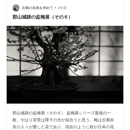
です。 紀元前６６０年の２月１１日(当時の暦では元日)
だったとして制定されていますが、そもそも、古事記や
•
古都の名残を求めて
3年前
日本書紀が著されたのは、いずれも８世…
郡山城跡の盆梅展（その６）
郡山城跡の盆梅展（その６） 盆梅展シリーズ最後の一
枚。やはり背景は障子の光が似合うと思う。梅は古都奈
良の人々が愛した花であり、現在のように桜が日本の花