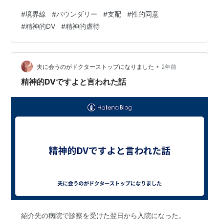
分軸」「他人軸」または「自立」、「個人主義」という
#
境界線
#
バウンダリー
#
支配
#
性的同意
ような概念とも関わりがありますね。 この自他境界とい
#
精神的DV
#
精神的虐待
う概念は人間が先天的に獲得しているようなものではな
く、生きていく中で後天的に獲得していくもので、多く
の人が自他境界が曖昧なまま生きているのが実情です。
人間関係やコミュニケーションにおいて非常に重要な高
•
夫に会うのがドクターストップになりました
2年前
度な社会的認知能力であり、自他境界の曖昧さ…
精神的DVですよと言われた話
紹介先の病院で診察を受けた翌日から入院になった。