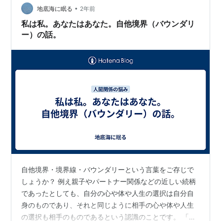
ティングの明確な違い 両方とも心理的虐待。本質的な違
•
地底海に眠る
2年前
い…
私は私。あなたはあなた。自他境界（バウンダリ
ー）の話。
自他境界・境界線・バウンダリーという言葉をご存じで
しょうか？ 例え親子やパートナー関係などの近しい続柄
であったとしても、自分の心や体や人生の選択は自分自
身のものであり、それと同じように相手の心や体や人生
の選択も相手のものであるという認識のことです。 「自