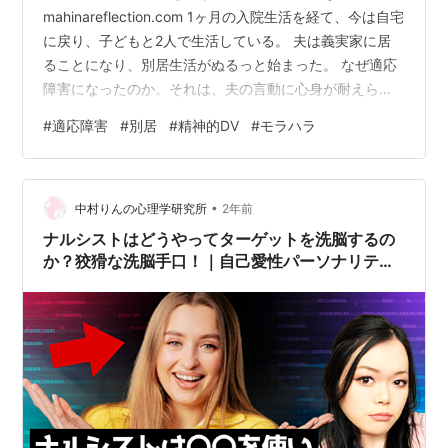
mahinareflection.com 1ヶ月の入院生活を経て、今は自宅
に戻り、子どもと2人で生活している。 夫は義実家に居
ることになり、別居生活がぬるっと始まった。 なぜ適応
障害になったのか。それは、夫の言動に心身が耐えられ
なくなったそれに尽きるんだろう。「これは精神的なDV
#
適応障害
#
別居
#
精神的DV
#
モラハラ
ですよ」と病院で指摘を受け、なんとも言えないヘナヘ
ナと体の力が抜けるような感覚を覚えている。 私の過去
のことを、「DVでしたね」と勝手に総括されたような、
•
やるせない気持ち。 一方で、辛かったことを理解してく
中村りんの心理学研究所
2年前
れ、私のことが日の目に当たった安堵感。 ２つの感情が
ナルシストはどうやってターゲットを洗脳するの
渦巻いた結果…
か？狡猾な洗脳手口！｜自己愛性パーソナリティ
障害