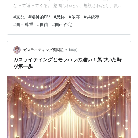
なって返ってくる。 怒鳴られたり、無視されたり、責め
られたり—— だから私は、“自分を消す”ことを選んだ。
#
支配
#
精神的DV
#
恐怖
#
依存
#
共依存
意見を持たない。 笑顔だけ浮かべて、相手の機嫌をうか
#
自己尊重
#
自由
#
自己否定
がう。 怒らせないように、常に“正しい自分”を演じる。
そして、 「私は間違ってるんだ」「私が悪いんだ」 そう
思い込むようになった。 気づいたら、自分の感情がわか
らなくなっていた。 泣きたいのに涙が出ない。 笑ってい
•
ガスライティング奮闘記
1年前
ても心が冷たい…
ガスライティングとモラハラの違い！気づいた時
が第一歩