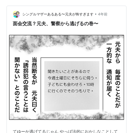
ーションをとっていた ただ彼は物凄く口が立つ何を言っ
ても理屈で返される それでも話し合いになればいいんだ
•
けどこちらが反論できなくなるまで続くんだよねこちら
シングルマザーあるある〜元夫が怖すぎます
4年前
としては 責められてるようにしか感じなくなる これ何回
面会交流？元夫、警察から逃げるの巻〜
も繰り返していると何か言っ…
てゆーか逃げてるじゃん やっぱ法的におかしなことして