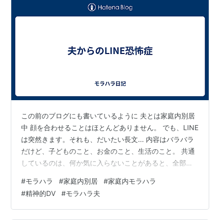
この前のブログにも書いているように 夫とは家庭内別居
中 顔を合わせることはほとんどありません。 でも、LINE
は突然きます。それも、だいたい長文... 内容はバラバラ
だけど、子どものこと、お金のこと、生活のこと。 共通
しているのは、何か気に入らないことがあると、全部私
に向かってくるということ。 先日、私が「旅行に行く
#
モラハラ
#
家庭内別居
#
家庭内モラハラ
ね」とLINEしたときもそうでした。 返ってきたのは、
#
精神的DV
#
モラハラ夫
「事業がうまくいってないから、家を売る。見られてま
ずいものがあれば片付けといて。」 「え？旅行に行くか