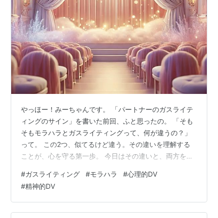
やっほー！みーちゃんです。 「パートナーのガスライテ
ィングのサイン」を書いた前回、ふと思ったの。 「そも
そもモラハラとガスライティングって、何が違うの？」
って。 この2つ、似てるけど違う。その違いを理解する
ことが、心を守る第一歩。 今日はその違いと、両方を同
時に受ける恐ろしさを、サクッと整理してみるね！ 目次
#
ガスライティング
#
モラハラ
#
心理的DV
1. モラハラとガスライティングの明確な違い 2. モラハラ
#
精神的DV
加害者による4つの支配手口 3. 複合攻撃の恐ろしさ 4. 被
害に気づいた時の具体的な対処法 5. 次回：周囲を巻き込
む「フライングモンキー」の実態 1. モラハラとガスライ