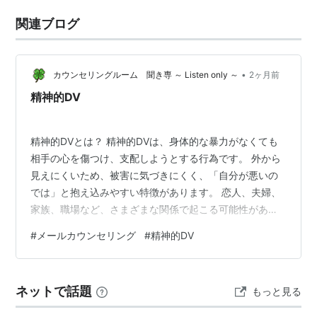
関連ブログ
•
カウンセリングルーム 聞き専 ～ Listen only ～
2ヶ月前
精神的DV
精神的DVとは？ 精神的DVは、身体的な暴力がなくても
相手の心を傷つけ、支配しようとする行為です。 外から
見えにくいため、被害に気づきにくく、「自分が悪いの
では」と抱え込みやすい特徴があります。 恋人、夫婦、
家族、職場など、さまざまな関係で起こる可能性があり
ます。 近年は「モラハラ（モラルハラスメント）」とい
#
メールカウンセリング
#
精神的DV
う言葉でも知られるようになりました。 精神的DVとは？
精神的DVとは 精神的DVの特徴 精神的DVの具体例 暴言
や人格否定 例 無視や威圧 行動の監視や束縛 経済面での
ネットで話題
もっと見る
コントロール 例 精神的DVを受けるとどうなる？ 自己肯
定感が下がる 不安・うつ症状 起こりやすい症状 判断力