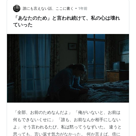
ら言ってるの？」と聞くと、 「違う。前から決めてた」
理由を聞くと、以前、事業がうまくいっていないと聞い
•
誰にも言えない話、ここに書く
1年前
たときに私が「そうね…
「あなたのため」と言われ続けて、私の心は壊れ
ていった
「全部、お前のためなんだよ」 「俺がいないと、お前は
何もできないくせに」 「誰も、お前なんか相手にしない
よ」 そう言われるたび、私は黙ってうなずいた。 違うと
思っても、言い返す気力がなかった。 何か言えば、倍に