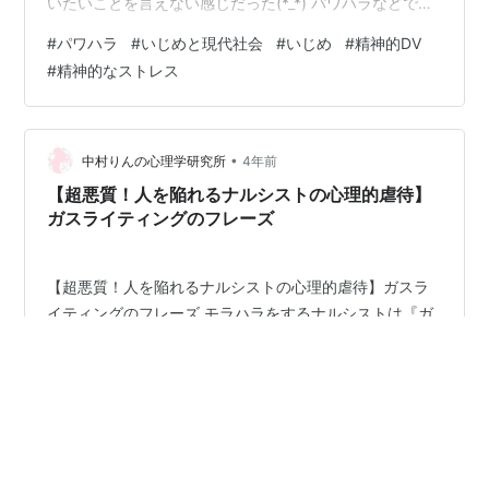
いたいことを言えない感じだった(*_*) パワハラなどで精
神的に追い詰められ下痢や嘔吐が続いた。 パワハラ禁止
#
パワハラ
#
いじめと現代社会
#
いじめ
#
精神的DV
とポスターが貼っているのに、平気で上司はパワハラを
#
精神的なストレス
してきた(TT) 僕は、ソレが嫌でフリーランスになった。
言いたいことが言える社会( ◠‿◠ ) コレって理想社会な
のかな。 いや、実現可能な社会だと僕は思っている
（╹◡╹） 僕の地元は、めちゃくちゃ田舎。 田舎の人は、
•
中村りんの心理学研究所
4年前
意外にガ…
【超悪質！人を陥れるナルシストの心理的虐待】
ガスライティングのフレーズ
【超悪質！人を陥れるナルシストの心理的虐待】ガスラ
イティングのフレーズ モラハラをするナルシストは『ガ
スライティング』という心理的虐待の手口を使って、被
害者のマインドをコントロールしていきます。 多くの方
にとってこのガスライティングという用語は聞き慣れな
い言葉かもしれませんが、視聴者さんの中には 『ガスラ
#
ガスライティング
#
ナルシスト
#
自己愛性人格障害
イティングの被害にあって、メンタルが落ちてしまっ
#
自己愛性パーソナリティ障害
#
モラハラDV
た』 という方がかなり多く、ガスライティングの手口か
#
モラハラ
#
精神的DV
#
心理的DV
#
毒親
#
共依存