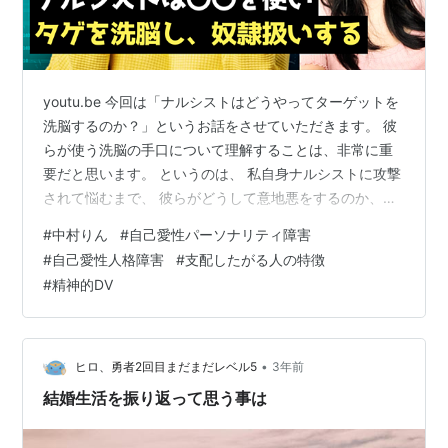
youtu.be 今回は「ナルシストはどうやってターゲットを
洗脳するのか？」というお話をさせていただきます。 彼
らが使う洗脳の手口について理解することは、非常に重
要だと思います。 というのは、 私自身ナルシストに攻撃
されて悩むまで、 彼らがどうして意地悪をするのか、彼
らの心理や攻撃の方法など一切知りませんでした。 学校
#
中村りん
#
自己愛性パーソナリティ障害
では教えてくれない、人を傷つける人たちの心の中にあ
#
自己愛性人格障害
#
支配したがる人の特徴
るものや、心理学では「ダーク心理学」と呼ばれる人間
#
精神的DV
の裏の部分などを学ぶことは大切だと思います。 本題に
入る前に一点お知らせです！ 先日、私の最新の電子書籍
『心理ゲームに勝つための10の鍵 ナルシストとの付き合
い方』がついに発売開始…
•
ヒロ、勇者2回目まだまだレベル5
3年前
結婚生活を振り返って思う事は