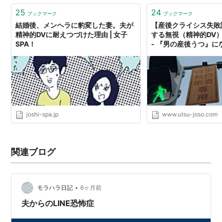
が低下する…
25
24
ブックマーク
ブックマーク
結婚後、メンヘラに豹変した妻。夫が
【産後クライシス失敗
精神的DVに耐えつづけた理由 | 女子
する無視（精神的DV
SPA！
- 『男の産後うつ』
ど女装したら治ったみ
joshi-spa.jp
www.utsu-joso.com
関連ブログ
•
モラハラ日記
6ヶ月前
夫からのLINE恐怖症