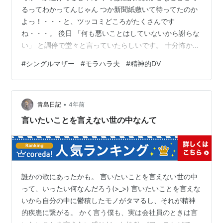
るってわかってんじゃん つか新聞紙敷いて待ってたのか
よっ！・・・と、ツッコミどころがたくさんです
ね・・・。 後日 「何も悪いことはしていないから謝らな
い」 と調停で堂々と言っていたらしいです。 十分怖かっ
たし、近所迷惑だったろうし、 何より妹に謝って欲しか
#
シングルマザー
#
モラハラ夫
#
精神的DV
ったな。 ピンポンも かなりしつこかったらしい。 粘着
質なモラ夫。いや、イメージ的にはモラ夫＝粘着質。に
ほんブログ村
•
https://ping.blogmura.com/xmlrpc/1hsrajq257wp/
青島日記
4年前
言いたいことを言えない世の中なんて
誰かの歌にあったかも。 言いたいことを言えない世の中
って、いったい何なんだろう(>_>) 言いたいことを言えな
いから自分の中に鬱積したモノがタマるし、それが精神
的疾患に繋がる。 かく言う僕も、実は会社員のときは言