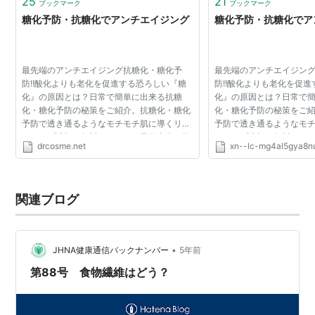
25
21
ブックマーク
ブックマーク
糖化予防・抗糖化でアンチエイジング
糖化予防・抗糖化でア
最先端のアンチエイジング抗糖化・糖化予
最先端のアンチエイジン
防!!酸化よりも老化を促進する恐ろしい『糖
防!!酸化よりも老化を促
化』の原因とは？日常で簡単に出来る抗糖
化』の原因とは？日常で
化・糖化予防の秘策をご紹介。抗糖化・糖化
化・糖化予防の秘策をご
予防で透き通るようなモチモチ肌に導くリフ
予防で透き通るようなモ
トアップ洗顔の無料レッスンも天然由来の抗
トアップ洗顔の無料レッ
drcosme.net
xn--lc-mg4al5gya8n
糖化成分配合石鹸で 糖化予防しながらアンチ
糖化成分配合石鹸で 糖化
エイジング お米に含...
エイジング お米に含...
関連ブログ
•
JHNA健康通信バックナンバー
5年前
第88号 食物繊維はどう？