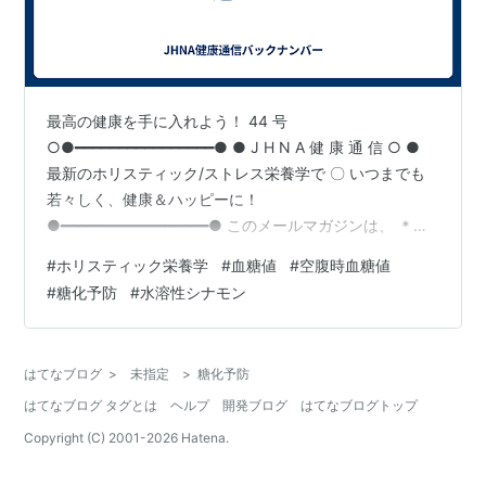
最高の健康を手に入れよう！ 44 号
○●━━━━━━━━━━━━━━━━● ● J H N A 健 康 通 信 ○ ●
最新のホリスティック/ストレス栄養学で 〇 いつまでも
若々しく、健康＆ハッピーに！
●━━━━━━━━━━━━━━━━━● このメールマガジンは、 ＊健
康情報が多すぎて何を信じたらいいのか わからない。 ＊
#
ホリスティック栄養学
#
血糖値
#
空腹時血糖値
体のどこも悪くない、健康のはずなのに 体調がすぐれな
#
糖化予防
#
水溶性シナモン
い。 ＊実年齢より、10歳若がえりたい！ ＊とにかく、健
康レベルをアップさせたい！ そんな、あなたのためにお
届けします。 「父の教え」ということで、 新聞の取材を
はてなブログ
>
未指定
>
糖化予防
受けた。 ホリスティック栄養学修士＆ 酵素栄養学スペシ
はてなブログ タグとは
ヘルプ
開発ブログ
はてなブログトップ
ャリ…
Copyright (C) 2001-
2026
Hatena.