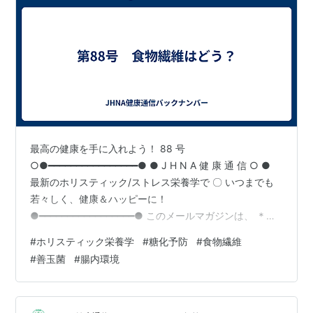
最高の健康を手に入れよう！ 88 号
○●━━━━━━━━━━━━━━━━● ● J H N A 健 康 通 信 ○ ●
最新のホリスティック/ストレス栄養学で 〇 いつまでも
若々しく、健康＆ハッピーに！
●━━━━━━━━━━━━━━━━━● このメールマガジンは、 ＊健
康情報が多すぎて何を信じたらいいのか わからない。 ＊
#
ホリスティック栄養学
#
糖化予防
#
食物繊維
体のどこも悪くない、健康のはずなのに 体調がすぐれな
#
善玉菌
#
腸内環境
い。 ＊実年齢より、10歳若がえりたい！ ＊とにかく、健
康レベルをアップさせたい！ そんな、あなたのためにお
届けします。 前回の配信後、多くのメールを いただき、