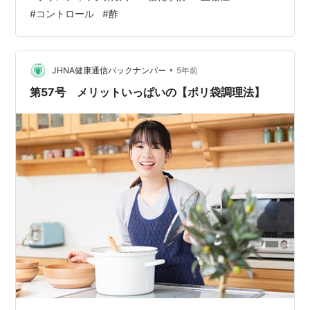
体のどこも悪くない、健康のはずなのに 体調がすぐれな
#
コントロール
#
酢
い。 ＊実年齢より、10歳若がえりたい！ ＊とにかく、健
康レベルをアップさせたい！ そんな、あなたのためにお
届けします。 久々にビタミンＣフラッシュを 実践した
ホリスティック栄養学修士＆ 酵素栄養学スペシャリスト
•
JHNA健康通信バックナンバー
5年前
ナタ…
第57号 メリットいっぱいの【ポリ袋調理法】