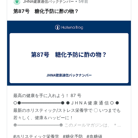
うれしい悲鳴を あげている ホリスティック栄養学修士＆
•
JHNA健康通信バックナンバー
5年前
酵…
第87号 糖化予防に酢の物？
最高の健康を手に入れよう！ 87 号
○●━━━━━━━━━━━━━━━━● ● J H N A 健 康 通 信 ○ ●
最新のホリスティック/ストレス栄養学で 〇 いつまでも
若々しく、健康＆ハッピーに！
●━━━━━━━━━━━━━━━━━● このメールマガジンは、 ＊健
康情報が多すぎて何を信じたらいいのか わからない。 ＊
#
ホリスティック栄養学
#
糖化予防
#
血糖値