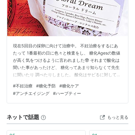
現在5回目の採卵に向けて治療中。 不妊治療をするにあ
たって 1番最初の日に色々と検査をし、 糖化Agesの数値
が高く気をつけるように言われました🥸 それまで酸化は
聞いた事があったけど、 糖化ってあまり知らなくて先生
に聞いたり 調べたりしました。 酸化はサビるに対して
糖化はコゲる事だそう タンパク質と余分な糖が結びつく
#
不妊治療
#
糖化予防
#
糖化ケア
とタンパク質が変性、劣化して老化物質を作るのだそ
#
アンチエイジング
#
ハーブティー
う。 そう、要は老化を進行させ様々な病気(糖尿病や高血
圧、がん等)にも繋がるんだとか。 老化するという事は卵
巣や卵子の質にも影響する🥲 最近ではアンチエイジング
ネットで話題
もっと見る
でも注目されているみたいで、スキンケア用品でも糖化
対策のものがありますね…