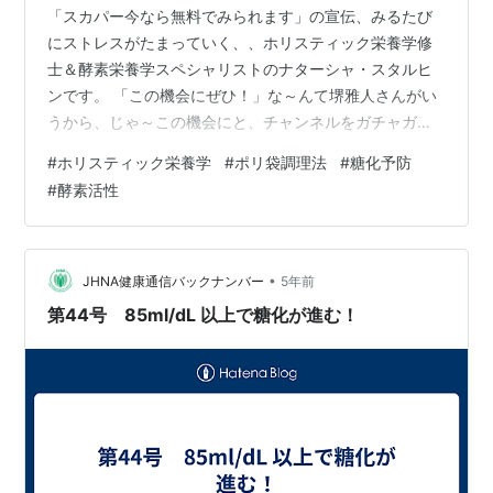
「スカパー今なら無料でみられます」の宣伝、みるたび
にストレスがたまっていく、、ホリスティック栄養学修
士＆酵素栄養学スペシャリストのナターシャ・スタルヒ
ンです。 「この機会にぜひ！」な～んて堺雅人さんがい
うから、じゃ～この機会にと、チャンネルをガチャガチ
ャいじってみても、どこのチャンネルにあわせればいい
#
ホリスティック栄養学
#
ポリ袋調理法
#
糖化予防
のか、サッパリわからないのサ。 今回は、家庭科の授業
#
酵素活性
みたいになっちゃいそうだけど、元気に、いってみよう
か～っ♪ ☆ メリットいっぱいの調理法★☆---------------
---------- 【ポリ袋調理】について、前号で、「加熱時間
によっては、酵素活性も保たれるかも」って書いたけ
•
JHNA健康通信バックナンバー
5年前
ど、レシピの…
第44号 85ml/dL 以上で糖化が進む！