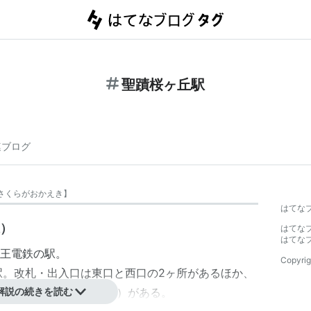
聖蹟桜ヶ丘駅
連ブログ
さくらがおかえき
】
はてな
線）
はてな
はてな
王電鉄
の駅。
Copyrig
駅。改札・出入口は東口と西口の2ヶ所があるほか、
（10:00〜21:00営業）がある。
解説の続きを読む