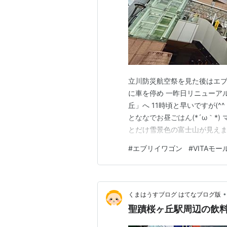
立川防災航空祭を見た後はエブリ
に車を停め 一昨日リニューアル
丘」へ 11時頃と早いですが(^^
とななでお昼ごはん(*´ω｀*)
とだけ雪景色の富士山が見えました
#
エブリイワゴン
#
VITAモ
•
くまはうすブログ はてなブログ版
聖蹟桜ヶ丘駅周辺の飲