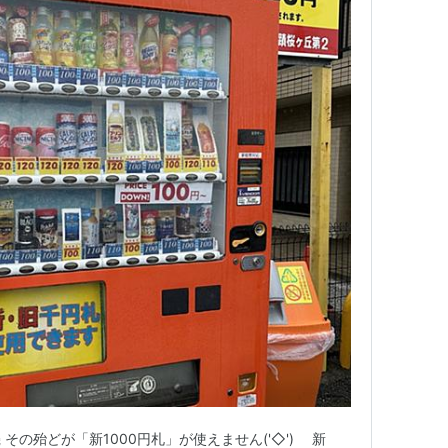
の殆どが「新1000円札」が使えません('◇')ゞ 新