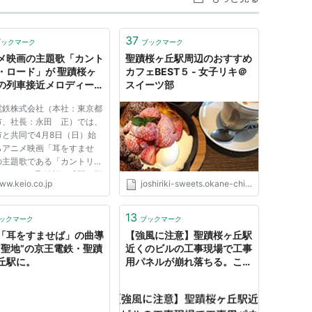
37
ブックマーク
ブックマーク
メ映画の主題歌「カント
聖蹟桜ヶ丘駅周辺のおすすめ
・ロード」が 聖蹟桜ヶ
カフェBEST５ - 女子リキ＠
の列車接近メロディーに
スイーツ部
ます！ - ニュースリリー
電鉄株式会社（本社：東京都
京王グループ
市、社長：永田 正）では、
市と共同で4月8日（日）始
らアニメ映画「耳をすませ
の主題歌である「カントリ
ロード」を聖蹟桜ヶ丘駅の列
ww.keio.co.jp
joshiriki-sweets.okane-chikara.jp
近メロディーとして導入しま
 アニメ映画「耳をすませ
のモデル地とされる聖蹟桜ヶ
13
ックマーク
ブックマーク
周辺には、映画に出てくるシ
「耳をすませば」の曲導
【強風に注意】聖蹟桜ヶ丘駅
..
“聖地”の京王電鉄・聖蹟
近くのビルの工事現場で工事
丘駅に。
用パネルが崩れ落ちる。これ
は危ないっ