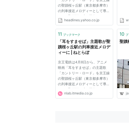
の聖蹟桜ヶ丘駅（東京都多摩市）
の列車接近メロディーとして導入
する。聖蹟桜ヶ丘は同作のモデル
headlines.yahoo.co.jp
w
地とされており、“聖地巡礼”に来
るファンは今もなお多いという。
地元商店街で構成する桜ヶ丘商店
11
10
ブックマーク
ブ
会連合会などは、駅周辺で映画
「耳をすませば」主題歌が聖
聖蹟桜
の...
蹟桜ヶ丘駅の列車接近メロデ
ィーに | ねとらぼ
京王電鉄は4月8日から、アニメ
映画「耳をすませば」の主題歌
「カントリー・ロード」を京王線
の聖蹟桜ヶ丘駅（東京都多摩市）
の列車接近メロディーとして導入
する。聖蹟桜ヶ丘は同作のモデル
nlab.itmedia.co.jp
ja
地とされており、“聖地巡礼”に来
るファンは今もなお多いという。
地元商店街で構成する桜ヶ丘商店
会連合会などは、駅周辺で映画
の...