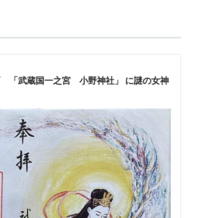
店などが入る商業施設「せいせきSC」や、図書館
スクエア」「ヴィーダ・コミューネ」などがあり、
として開業し、1937年（昭和12年）に現駅名となっ
 雨 「武蔵国一之宮 小野神社」 に謎の女神
33
)…
高幡不動駅
(
KO29
)−
百草園駅
(
KO28
) ←「
聖蹟
O26
)…
府中駅
(
KO24
)…
調布駅
(
KO18
)…
新宿駅
(
KO01
)
）…（至・
高尾山口駅
(
KO53
)）
由）…（至・
本八幡駅
(
S21
)）