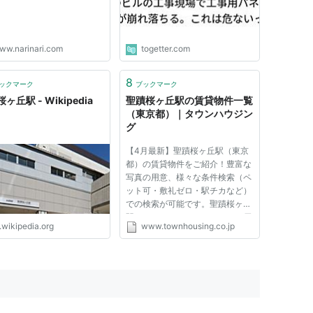
ww.narinari.com
togetter.com
8
ックマーク
ブックマーク
ヶ丘駅 - Wikipedia
聖蹟桜ヶ丘駅の賃貸物件一覧
（東京都）｜タウンハウジン
グ
【4月最新】聖蹟桜ヶ丘駅（東京
都）の賃貸物件をご紹介！豊富な
写真の用意、様々な条件検索（ペ
ット可・敷礼ゼロ・駅チカなど）
での検索が可能です。聖蹟桜ヶ丘
駅のマンション・アパート・一戸
.wikipedia.org
www.townhousing.co.jp
建ての賃貸・お部屋探しなら、タ
ウンハウジングへお任せくださ
い。