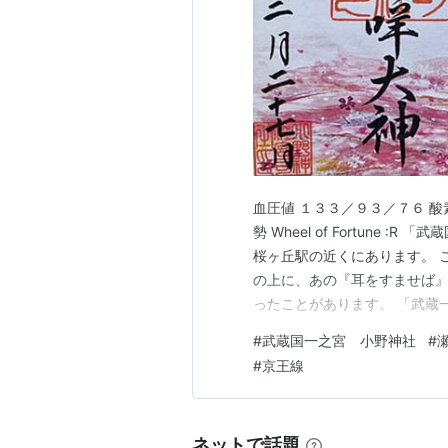
血圧値 １３３／９３／７６ 酸
勢 Wheel of Fortune
桜ヶ丘駅の近くにあります。 
の上に、あの『耳をすませば』
ったことがあります。 「武蔵一
京都多摩市②氷川神社 - さい
#
武蔵国一之宮 小野神社
#
はすでにご紹介しました。 氷川
#
京王線
室…
ネットで話題