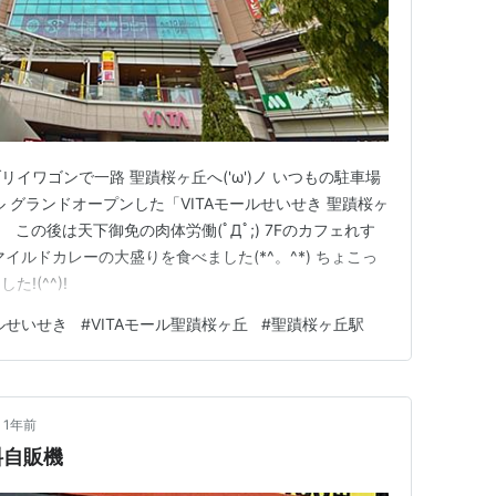
イワゴンで一路 聖蹟桜ヶ丘へ('ω')ノ いつもの駐車場
 グランドオープンした「VITAモールせいせき 聖蹟桜ヶ
ゞ この後は天下御免の肉体労働(ﾟДﾟ;) 7Fのカフェれす
 マイルドカレーの大盛りを食べました(*^。^*) ちょこっ
!(^^)!
ールせいせき
#
VITAモール聖蹟桜ヶ丘
#
聖蹟桜ヶ丘駅
1年前
料自販機