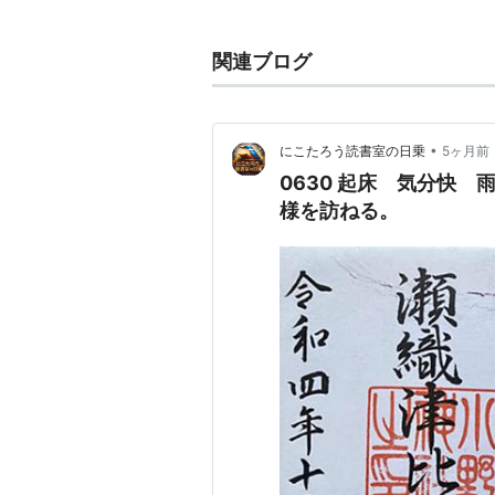
駅周辺には、
京王百貨店
聖蹟桜ヶ丘
や公民館などが入る文化施設「ザ・
関連ブログ
この地域の中心となっている。
1925年（大正14年）に「
関戸駅
」
た。
•
にこたろう読書室の日乗
5ヶ月前
■
京王線
0630 起床 気分快
京王八王子駅
(
KO34
)−
北野駅
(
KO
様を訪ねる。
桜ヶ丘駅
(
KO27
)」→
中河原駅
(
K
■
京王高尾線
直通（
北野駅分岐
●
都営新宿線
直通（
京王新線
経
○
リスト
：
駅キーワード
○
リスト
：
駅つきキーワード