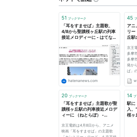
51
45
ブックマーク
「耳をすませば」主題歌、
アニ
4/8から聖蹟桜ヶ丘駅の列車
リー
接近メロディーに - はてなニ
丘駅
ュース
なり
京王
ス｜
多摩
多摩
発か
ば」
ー・
hatenanews.com
w
車接
す。
ば」
20
14
ブックマーク
ブ
丘駅
「耳をすませば」主題歌が聖
駅に
ーンを.
蹟桜ヶ丘駅の列車接近メロデ
入、
ィーに （ねとらぼ） -
桜ヶ
Yahoo!ニュース
京王電鉄は4月8日から、アニメ
映画「耳をすませば」の主題歌
「カントリー・ロード」を京王線