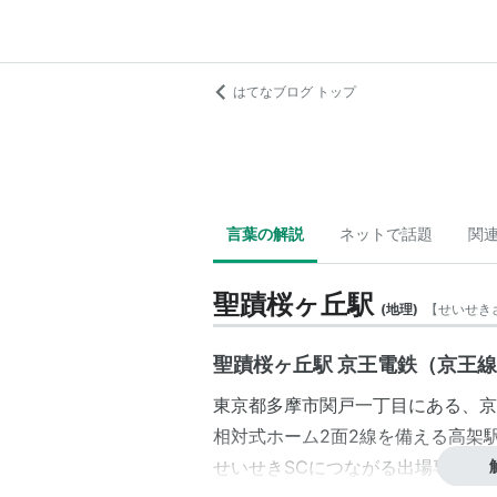
はてなブログ トップ
言葉の解説
ネットで話題
関
聖蹟桜ヶ丘駅
(
地理
)
【
せいせき
聖蹟桜ヶ丘駅 京王電鉄（京王
東京都
多摩市
関戸
一丁目
にある、
京
相対式ホーム2面2線を備える高架
せいせきSCにつながる出場専用の改札