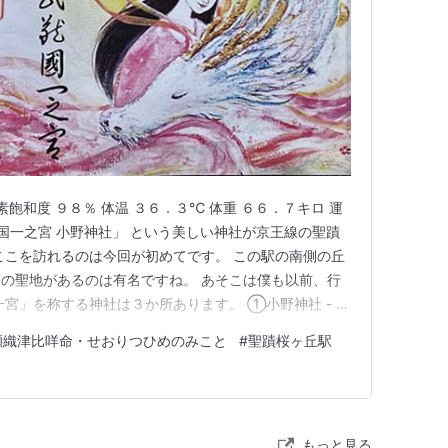
素飽和度 ９８％ 体温 ３６．３℃ 体重 ６６．７キロ 運
 :R 「武蔵国一之宮 小野神社」 という美しい神社が京王線の聖蹟
ここを訪れるのは今回が初めてです。 この駅の南側の丘
の聖地があるのは有名ですね。 あそこは僕も以前、行
宮」を称する神社は３か所あります。 ①小野神社 - 東
たま市大宮区③氷川女体神社 - さいたま市緑区 ②と③
瀬織津比咩命・せおりつひめのみこと
#
聖蹟桜ヶ丘駅
様を巡る旅 カテゴリーの記事一覧 - にこたろう読書
もっと見る