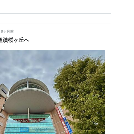
9ヶ月前
 聖蹟桜ヶ丘へ