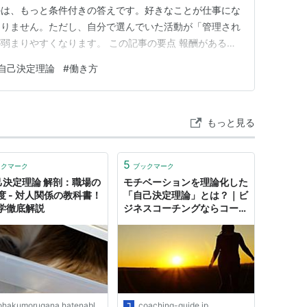
のは、もっと条件付きの答えです。好きなことが仕事にな
ありません。ただし、自分で選んでいた活動が「管理され
弱まりやすくなります。 この記事の要点 報酬があるだ
ない 問題になりやすいのは、報酬や評価が行動を統制
自己決定理論
#
働き方
感・人とのつながりを保てる仕事設計なら、内発的動機
ーマイニング効果」とは …
もっと見る
5
ックマーク
ブックマーク
己決定理論 解剖：職場の
モチベーションを理論化した
度 - 対人関係の教科書！
「自己決定理論」とは？｜ビ
学徹底解説
ジネスコーチングならコーチ
ングガイド
hakumorugana.hatenablog.com
coaching-guide.jp