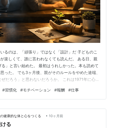
いるのは、「頑張り」ではなく「設計」だ 子どものこ
が楽しくて、誰に言われなくても読んだ。 ある日、親
あげる」と言い始めた。 最初はうれしかった。本も読めて
思った。 でも3ヶ月後、親がそのルールをやめた途端、
ぜだろう」と思わないだろうか。 これは1971年に心理
、あまりにも有名な実験の縮図です。 大学生にソマと
#
習慣化
#
モチベーション
#
報酬
#
仕事
グループには「解くたびにお金を払う」報酬を与えた。
かった。 実験…
•
Life 理想の健康的な体と心をつくる
10ヶ月前
続ける