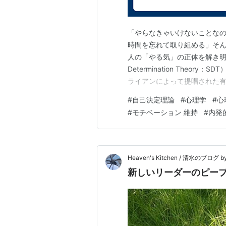
「やらなきゃいけないことな
時間を忘れて取り組める」そん
人の「やる気」の正体を解き明か
Determination The
ライアンによって提唱された有
求を示しています。 自己決定
#
自己決定理論
#
心理学
#
心
人が心からやる気を感じるため
#
モチベーション 維持
#
内発
（Autonomy）：自分で選んで
Heaven's Kitchen / 清水のブログ by 
新しいリーダーのピー