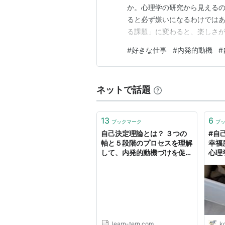
か。心理学の研究から見える
ると必ず嫌いになるわけでは
る課題」に変わると、楽しさが
けで「好き」が壊れるとは限ら
#
好きな仕事
#
内発的動機
#
する形になること 裁量・上達
は残りやすい 有名な「アンダ
ネットで話題
13
6
ブックマーク
ブ
自己決定理論とは？ ３つの
#自
軸と５段階のプロセスを理解
幸福
して、内発的動機づけを促そ
心理
う
learn-tern.com
ko