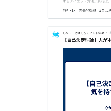
するダイエット方法があれば
す。 新しいダイエット方法が
#
筋トレ、内発的動機
#
自己
エットに成功していないという
功しないということもあるでし
•
心がふっと軽くなるヒント集🌿
1
【自己決定理論】人が