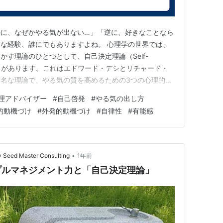
のに、なぜかやる気が出ない…」「逆に、好きなことなら
な経験、誰にでもありますよね。 心理学の世界では、
す理論のひとつとして、自己決定理論（Self-
ory：SDT）があります。これはエドワード・デシとリチャード・
名な理論で、やる気の質を高めるための3つの心理的欲
理論が示す「やる気の3要素」 自己決定理論によると、
理アドバイザー
#
自己啓発
#
やる気の出し方
には、次の3つが満たされる必要があります。 自律性
的動機づけ
#
外発的動機づけ
#
自律性
#
有能感
…
•
Seed Master Consulting
1年前
プルマネジメント力と「自己決定理論」