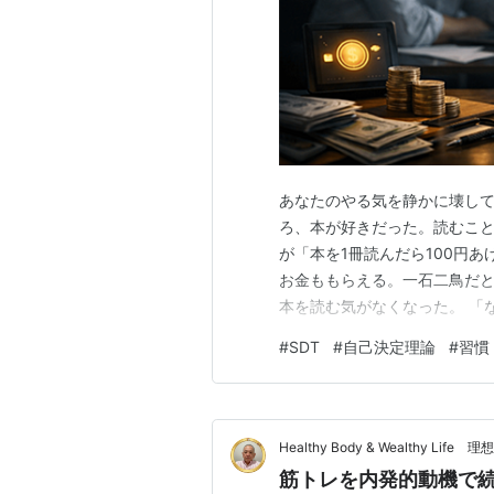
あなたのやる気を静かに壊して
ろ、本が好きだった。読むこと
が「本を1冊読んだら100円
お金ももらえる。一石二鳥だと
本を読む気がなくなった。 「な
学者エドワード・デシが行った
#
SDT
#
自己決定理論
#
習慣
いうパズルを解かせ、一方の
別のグループにはお金を払わな
Healthy Body & Wealthy 
筋トレを内発的動機で