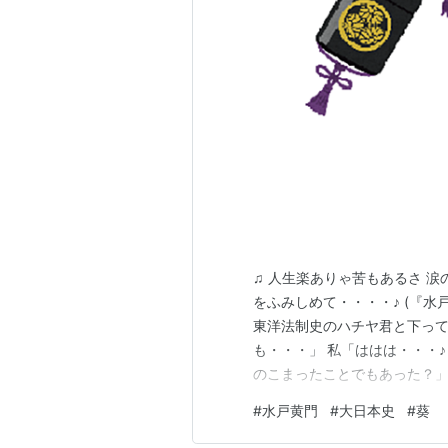
♫ 人生楽ありゃ苦もあるさ 涙
をふみしめて・・・・♪ (『水
東洋法制史のハチヤ君と下って
も・・・」 私「ははは・・・
のこまったことでもあった？」
すんだから・・・ 今日はね水
#
水戸黄門
#
大日本史
#
葵
印籠で悪者退治ができなくなる
ーが目に入らぬか！」 私「う