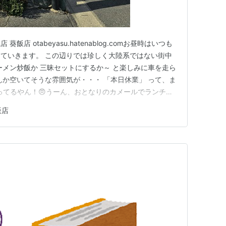
店 otabeyasu.hatenablog.comお昼時はいつも
ていきます。 この辺りでは珍しく大陸系ではない街中
ーメン炒飯か 三昧セットにするか～ と楽しみに車を走ら
んか空いてそうな雰囲気が・・・ 「本日休業」 って、ま
違ってるやん！😠うーん、おとなりのカメールでランチも
ー こちらは営業中でした 久しぶりだなー 駐車場も空い
飯店
 定番の定食メニュー 2026年1月 ランチメニュー１名