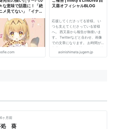
葵先生の描いたサーバル
ご報告 | miety's LifeDiva 西
々な意味で話題に！「絶
又葵オフィシャルBLOG
ニメ見てない」「イナゴ
レンズなんだね！」「判
応援してくださってる皆様。 い
ゃないだと…!?」
つも支えてくださっている皆様
へ。 西又葵から報告が御座いま
す。 Twitterなどと合わせ、画像
での文章になります。 お時間が
御座います際にお読み頂けたら嬉
osfie.com
aoinishimata.jugem.jp
しいです。 どうぞよろしくお願
いいたします。 〓西又 葵〓 西又
葵が男性声優との結婚を決めた理
由 書誌情報 書籍名：西又葵が
男...
6ヶ月前
事処 葵