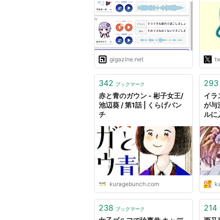
Voice」を使ってみた
「お
には
案が
だか
立場
も多
gigazine.net
tw
そし
のを
342
293
ブックマーク
赤と青のガウン - 彬子女王/
イラ
池辺葵 / 第1話 | くらげバン
が与
チ
ルに
新ブ
ART
kuragebunch.com
k
238
214
ブックマーク