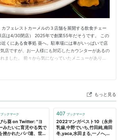
・カフェレストカーメルの３店舗を展開する飲食チェー
は4/30閉店） 2025年で創業55年だそうです。 この
の近くにある食事処 葵へ。駐車場には車がいっぱいで店
人気店ですが、お一人様にも対応したカウンターがあるの
れました。 前々から気になっていたメニューがあり、
ることもできるので、麺セットで注文します。うどんの方
で、ふわモチ腰シッカリ。こりゃ腹パン覚悟だな。チー
ちょうど溶け…
もっと見る
407
ブックマーク
ブックマーク
ら葵 on Twitter: "ヨ
2022マンガベスト10（永井
ーみたいに育児やる気で
乳歯,中野でいち,竹田純,南田
を挫かれたパパ達、世の
冬,yaca,水田まる,一ノへ,く
「女性しか入れない」
そごり,川勝きりん,両棲類,シ