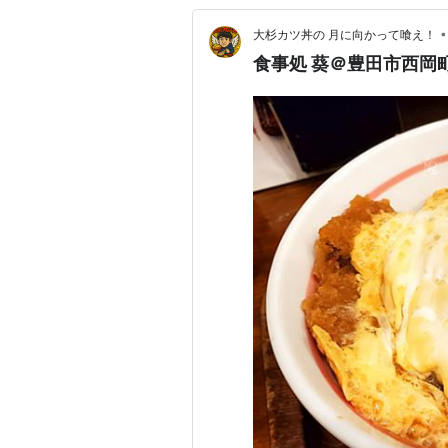
•
大杉カツ丼の 月に向かって喰え！
食事処 葵＠豊田市西岡