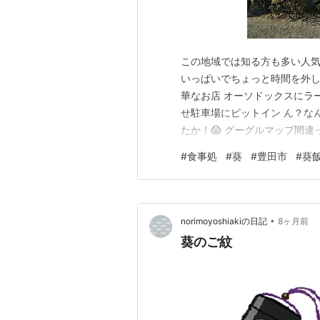
この地域では知る方も多い人気店 葵飯
いっぱいでちょっと時間を外し
華なお店 オーソドックスにラ
せ駐車場にピットイン ん？な
たか！😱 グーグルマップ間
いいけど それなら葵に行くか
#
食事処
#
葵
#
豊田市
#
葵
てて 今日は待ちはないでしょう
古屋じゃな…
•
norimoyoshiakiの日記
8ヶ月前
葵のご紋