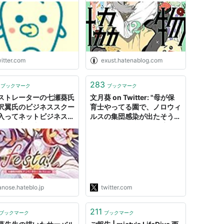
母さんしか入れない」話
ャルトリューズ山田,ねぎし
もれなく過去の性犯罪事
そ,ななめの,ジュンスズキ,小
絡んでいることをこの際
野未練,佐藤タキタロウ,人間
ら知ってほしい。父親の
が大好き,okadada,ふぢのや
を使ってやっている連中
まい,井戸畑机,投擲装置,華沢
いことも知ってほしい。
寛治,@maritissue,しゃり
itter.com
exust.hatenablog.com
て性犯罪を笑い話にする
あ,ほしがた,41号_西瓜士,げ
やめてほしい。"
そにんちゃん,藤井夏子,関野
283
葵,八月のペンギン） -
ブックマーク
ブックマーク
exust’s blog
ストレーターの七瀬葵氏
文月葵 on Twitter: "母が保
沢翼氏のビジネススクー
育士やってる園で、ノロウィ
入ってネットビジネスの
ルスの集団感染が出たそうで
ログを立ち上げる -
す。 原因は現代医学の完全
IFACT@はてブロ
敗北。 子供が昼食で吐く ↓
ノロの疑いを感じ親に連絡す
るも無視 ↓ 翌日も病院に行
かず連れてくる ↓ 「病院に
行ったらヤバい診断出そうな
んでし…
anose.hateblo.jp
twitter.com
https://t.co/KiodbyET3U"
211
ブックマーク
ブックマーク