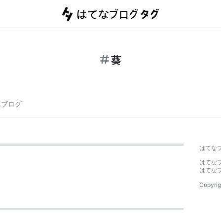
葵
連ブログ
はてな
はてな
はてな
Copyrig