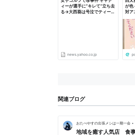
女子ゴルフで珍事件 キャデ
西又
ィーが選手に“キレて”立ち去
が色
る→大西葵は号泣でティーシ
対ア
ョットしばし打てず（中日ス
のフ
ポーツ） - Yahoo!ニュース
子じ
news.yahoo.co.jp
p
関連ブログ
•
おたべやすの出張メシは一期一会
地域を癒す人気店 食