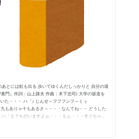
のあとには虹も出る 歩いてゆくんだしっかりと 自分の道
戸黄門』作詞：山上路夫 作曲：木下忠司) 大学の坂道を
いた・・・ ハ「♪ じんせ～フフフンフ～くぅ
♪ 九もありゃ十もあるさ～・・・なんてね・・ どうした
 ハ「え？ちがいますよぉ・・・もぉ・・・すぐちゃか
戸光圀の忌日なんですよ・・」 私「それは困った・・・
ねぇ・・・」 ハ「またぁ・・・ええい・・・このコピ
ん？何の本のコ…