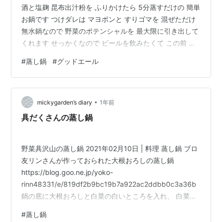
酒と塩麹 昆布出汁粉を ふりかけたら 5分蒸すだけの 簡単
お鍋です つけダレは マヨポンと すりゴマを 混ぜただけ
無水鍋なので 野菜のポテンシャルを 最大限に引き出して
くれます せっかくなので ビールを飲みたくて この前 ロ
ーソンで見つけた こちらをいただきます GOOD ALE(グ
#
蒸し鍋
#
グッドエール
ッドエール) キリン プレミアム ビール350ml×24本 リッ
チ&フルーティ GOOD ALE（グッドエール） Amazon
GOOD ALE(グッドエール) キリン プレミアム ビール
•
500ml×24本 リッチ&フルーティ GOOD ALE（グッドエ
mickygarden’s diary
1年前
ール）…
具だくさんの蒸し鍋
野菜具沢山の蒸し鍋 2021年02月10日 | 料理 蒸し鍋 ブロ
友リンさんが作っておられた大根おろしの蒸し鍋
https://blog.goo.ne.jp/yoko-
rinn48331/e/819df2b9bc19b7a922ac2ddbb0c3a36b
鍋の底に大根おろしと白菜の白いところを入れ、 白菜の
葉 ピーラーでスライスした人参と大根、豚肉を入れて鍋
#
蒸し鍋
の周りにサツマイモも入れて 蒸し上がる直前にブロッコ