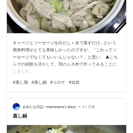
キャベツとソーセージを白だし＋水で蒸すだけ…という
簡単料理がとても美味しかったのですが、「これってソ
ーセージでなくてもいいんじゃない？」と思い、 ▲こち
らでの経験を活かして、鶏のムネ肉で作ってみることに
しました。
#
蒸し鶏
#
蒸し鍋
#
コロナ
#
自炊
•
まめたな日記 -mametana's diary-
3ヶ月前
蒸し鍋