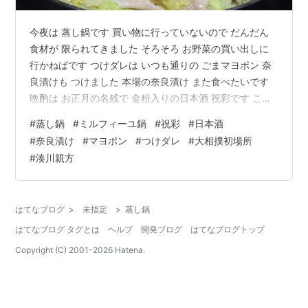
今夜は 蒸し鍋です 買い物に行っていないので だんだん
食材が 限られてきました そろそろ お野菜の買い出しに
行かねばです つけダレは いつも通りの ごまマヨポン 奈
良漬けも つけました 本場の奈良漬け また食べたいです
晩酌は お正月の名残で 金粉入りの日本酒 祝彩です これ
で飲み切りました 鍋には 日本酒が合いますね 最近は 極
#
蒸し鍋
#
ミルフィーユ鍋
#
祝彩
#
日本酒
力蒸留酒を選んでいるので お正月くらいの楽しみですが
#
奈良漬け
#
マヨポン
#
つけダレ
#
大相撲初場所
日本酒は やはり味がふくよかで おいしいです 夕方は 大
#
湊川親方
相撲初場所2日目 テレビ観戦できました 湊川親方の解説
が 光った2日目でした 本日も ごちそうさまでした ランキ
ング参加中食べ物 ランキング参加中おうちでご…
はてなブログ
>
未指定
>
蒸し鍋
はてなブログ タグとは
ヘルプ
開発ブログ
はてなブログトップ
Copyright (C) 2001-
2026
Hatena.