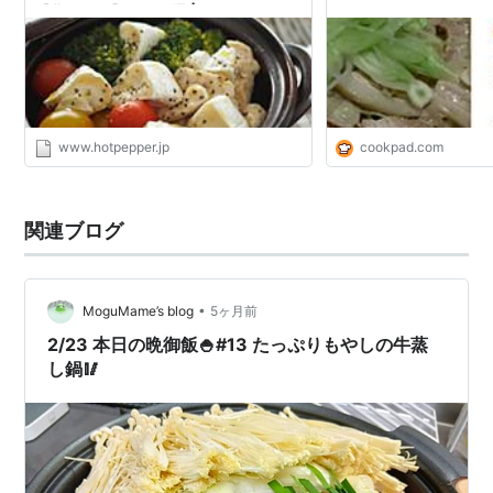
【北嶋佳奈】 - メシ通 | ホットペッパ
ーグルメ
www.hotpepper.jp
cookpad.com
関連ブログ
•
MoguMame’s blog
5ヶ月前
2/23 本日の晩御飯🍚#13 たっぷりもやしの牛蒸
し鍋🥢