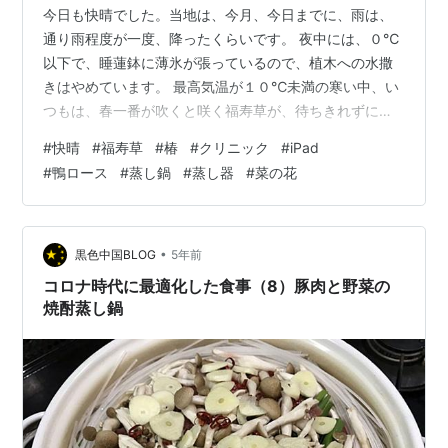
今日も快晴でした。当地は、今月、今日までに、雨は、
通り雨程度が一度、降ったくらいです。 夜中には、０℃
以下で、睡蓮鉢に薄氷が張っているので、植木への水撒
きはやめています。 最高気温が１０℃未満の寒い中、い
つもは、春一番が吹くと咲く福寿草が、待ちきれずに開
花しています。 椿は、大きく成長して、２階から撮りま
#
快晴
#
福寿草
#
椿
#
クリニック
#
iPad
した。１０輪ほど咲いています。でも、風と、鳥(ヒヨド
#
鴨ロース
#
蒸し鍋
#
蒸し器
#
菜の花
リとメジロ)が蜜を求めてやってくるので、花弁は傷つい
て、被写体になりません。未開花の蕾はたくさんありま
す。 記録まで・・・ 昨日、土曜日は、寒い中、クリニッ
クへ行きました。混んでいて、３時間もかかりました。
•
黒色中国BLOG
5年前
でも、いつものことです。 幸い、先月…
コロナ時代に最適化した食事（8）豚肉と野菜の
焼酎蒸し鍋