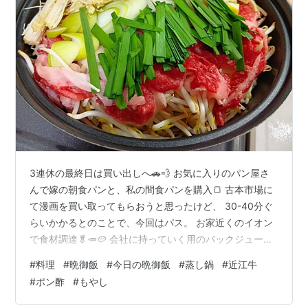
3連休の最終日は買い出しへ🚗💨 お気に入りのパン屋さ
んで嫁の朝食パンと、私の間食パンを購入🍞 古本市場に
て漫画を買い取ってもらおうと思ったけど、 30-40分ぐ
らいかかるとのことで、今回はパス。 お家近くのイオン
で食材調達🥬🥕🥔 会社に持っていく用のパックジュース
を選んでる嫁。 (嫁｀・ω・´)< りんごとアップルどっち
#
料理
#
晩御飯
#
今日の晩御飯
#
蒸し鍋
#
近江牛
がええかな？ とめっちゃ真剣に問いかけてくる…🍎🍎
#
ポン酢
#
もやし
('Д')< りんごもアップルも一緒や。 と答えると、少し間
をおいて「ほんまや！」と笑い出す嫁。 りんごと「グレ