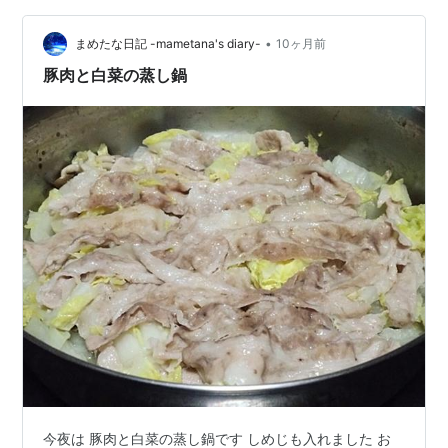
ープ」どちらにしようか？言いたかったらしい🍎🍇 真剣
な眼差しで聞いてくるのと、少し間があったのが面白く
•
まめたな日記 -mametana's diary-
10ヶ月前
て、 商品棚…
豚肉と白菜の蒸し鍋
今夜は 豚肉と白菜の蒸し鍋です しめじも入れました お