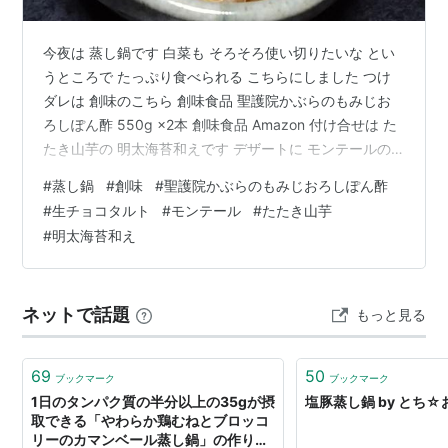
今夜は 蒸し鍋です 白菜も そろそろ使い切りたいな とい
うところで たっぷり食べられる こちらにしました つけ
ダレは 創味のこちら 創味食品 聖護院かぶらのもみじお
ろしぽん酢 550g ×2本 創味食品 Amazon 付け合せは た
たき山芋の 明太海苔和えです デザートに モンテールの
生チョコタルトです 以前インスタで見かけて 食べてみた
#
蒸し鍋
#
創味
#
聖護院かぶらのもみじおろしぽん酢
かったのですが なかなか出会えず 先日の買い出しの際に
#
生チョコタルト
#
モンテール
#
たたき山芋
お初にお目にかかれたので 購入してみました こっくりと
#
明太海苔和え
した チョコクリームが おいしかったです 雨で 課題に集
中できたのですが いかんせん アイデアが浮かばず 今日
は提出を持ち越しました 明日は 対面の…
ネットで話題
もっと見る
69
50
ブックマーク
ブックマーク
1日のタンパク質の半分以上の35gが摂
塩豚蒸し鍋 by とち☆
取できる「やわらか鶏むねとブロッコ
リーのカマンベール蒸し鍋」の作り方