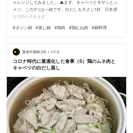
ャレンジしてみました。 ▲まず、キャベツとモヤシとシ
メジ。この3つは一緒です。白だしを大さじ1杯、日本酒
を100cc入れます。
#
タジン鍋
#
蒸し鍋
#
鶏肉
#
鶏むね肉
#
鍋料理
•
黒色中国BLOG
5年前
コロナ時代に最適化した食事（5）鶏のムネ肉と
キャベツの白だし蒸し