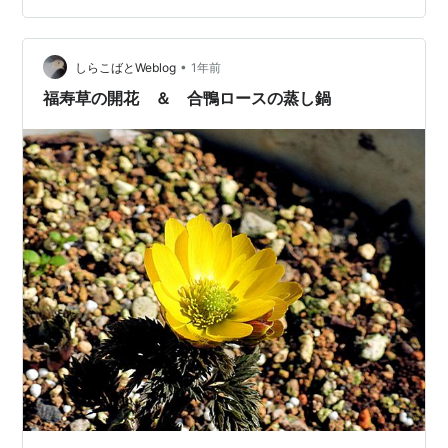
リーを入れる。しゃぶしゃぶのゴマダレやポン酢でいた
だきます もしくは長いもを擂って卵黄を混ぜます。麺つ
•
ゆで味を調えて、蒸した豚肉や野菜を食べるのも美味し
しらこばとWeblog
1年前
いです。 と言った蒸し鍋でした。 …
福寿草の開花 ＆ 合鴨ロースの蒸し鍋