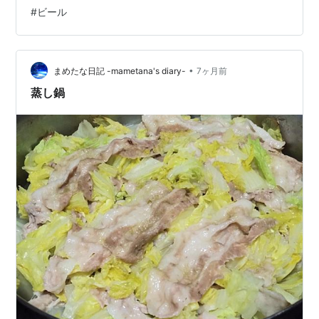
は そんなに晴れていません モヤっとしていますが まあ
#
ビール
無理して あげる必要もないと 思っています Yahooニュー
スで 蛭子さんの近影を見ました 家族もまったく 同じよ
うな顔をしています 優しい介護のでき…
•
まめたな日記 -mametana's diary-
7ヶ月前
蒸し鍋