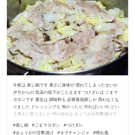
今夜は 蒸し鍋です 暑さに身体が 慣れてしまったせいか
夕方からの 気温の低下がこたえます つけダレは ごまマ
ヨポンです 最近は 調味料も 必要最低限しか 買わなくな
りました ドレッシングも 無かったら 作ればいいや とい
う考えに至りました 付け合せは みょうがの甘酢漬けです
晩酌は 晴れ風にしました 晴れ風 キリン ビール
#
蒸し鍋
#
ごまマヨポン
#
つけダレ
500ml×24本 [飲食店での取扱い開始] 晴れ風 Amazon 心
#
みょうがの甘酢漬け
#
タラチャンジャ
#
晴れ風