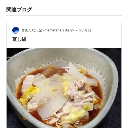
関連ブログ
•
まめたな日記 -mametana's diary-
5ヶ月前
蒸し鍋