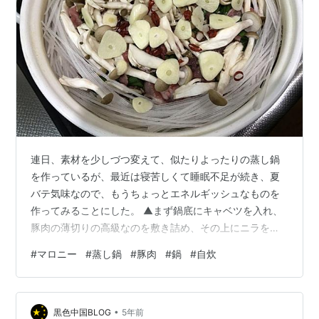
連日、素材を少しづつ変えて、似たりよったりの蒸し鍋
を作っているが、最近は寝苦しくて睡眠不足が続き、夏
バテ気味なので、もうちょっとエネルギッシュなものを
作ってみることにした。 ▲まず鍋底にキャベツを入れ、
豚肉の薄切りの高級なのを敷き詰め、その上にニラをの
せて、また豚肉をのせて、さらにニラをのせ、ニンニ
#
マロニー
#
蒸し鍋
#
豚肉
#
鍋
#
自炊
ク、唐辛子、シメジを散らしてみた。ご覧の通り鍋の周
囲にはマロニーを差し込んである。 これに白だしを大さ
じ1杯、焼酎（25度）を100cc入れ、フタをして加熱す
•
る。
黒色中国BLOG
5年前