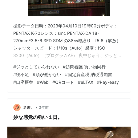
撮影データ日時：2023年04月10日19時00分ボディ：
PENTAX K-70レンズ：smc PENTAX-DA 18-
270mmF3.5-6.3ED SDM の88㎜域絞り：f5.6（解放）
シャッタースピード：1/10s（Auto）感度：ISO
3200（Auto）（プログラムAE） 夜中じゅう、ジッとし
ていられない。布団の上でのたうち回ったり机に向かっ
#
ジッとしていられない
#
訪問看護 買い物同行
たりするが、いずれも辛い。朝の９時になり、やっと１
#
寝不足
#
頭が働かない
#
固定資産税 納税通知書
時間、ウトウトした。 訪問看護が来る。あまりに辛いの
#
口座振替
#
Web
#
QRコード
#
eLTAX
#
Pay-easy
で早くしてもらった。例の、妙なタメ口を話す看護師さ
ん。 しかし、買い物に同行してくれ、袋詰めを手伝って
くれたり、取ろうとしたものを取ってく…
•
遺書。
3年前
妙な感覚の強い１日。