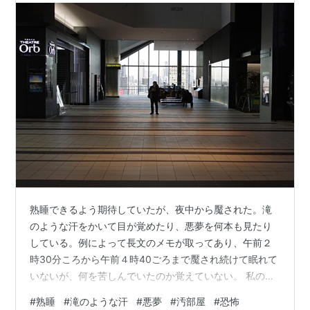
熟睡できるよう期待していたが、夜中から魘された。滝
のような汗をかいて目が覚めたり、悪夢を何本も見たり
している。例によって長文のメモが取ってあり、午前２
時30分ころから午前４時40ごろまで魘され続けて眠れて
いないが、何を苦しんでいたのか覚えていない。 私の住
む区画が再開発に入ってしまって、しかし寓居が汚部屋
#
熟睡
#
滝のような汗
#
悪夢
#
汚部屋
#
恐怖
になってしまっているのは書いた通り。ゴミならいいの