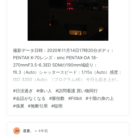
撮影データ日時：2020年11月14日17時20分ボディ：
PENTAX K-70レンズ：smc PENTAX-DA 18-
270mmF3.5-6.3ED SDMの190mm域絞り：
f6.3（Auto）シャッタースピード：1/15s（Auto）感度：
ISO 3200（Auto）（プログラムAE） 今日も起き上がっ
たのは日没過ぎ。どこにも行けないので写真は相変わら
#
日没過ぎ
#
偉い人
#
訪問看護 買い物同行
ず自分のデスクから見た東京タワー。今日は訪問看護が
#
会話がなくなる
#
脈拍数
#
Fitibit
#
十階の身の上
来た。私が担当者と呼んでいる月曜日の看護師さんだ。
#
係累
#
無断引用
#
聡明
先週の金曜日の看護師さんのことについては話した。緊
急の電話に架けてくるなと言われたが苦しくて連絡先が
調べられないこと。それは即ち通常の電…
•
遺書。
4年前