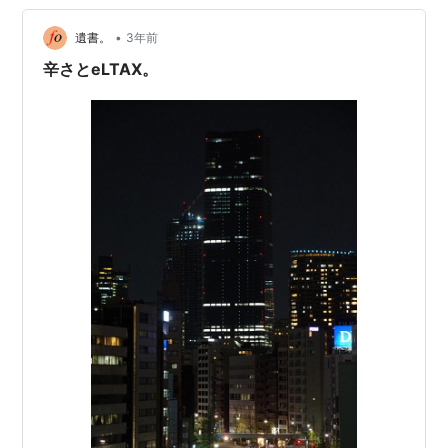
•
遺書。
3年前
辛さとeLTAX。