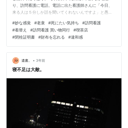
り、訪問看護に電話。電話に出た看護師さんに「今日、
来る人は５分しか話を聞いてくれないんですよ」と愚痴
ってしまう。それとは関係ないのだろうが、「今日は私
#
妙な感覚
#
老衰
#
死にたい気持ち
#
訪問看護
も一緒に同行させてもらいます」と言う。 訪問看護は正
#
着替え
#
訪問看護 買い物同行
#
喫茶店
午で、それまで、どう過ごしたのか忘れた。しばらく横
#
閉栓証明書
#
財布を忘れる
#
違和感
になっていようと思っていたのだが、横になっていられ
たのかどうかも覚えていない。きっと、そんなには持た
なかったはずで、顔を洗って着替えて洗濯をしたりして
いる。 訪問看護では、いつも（毎週、水曜日）来る…
•
遺書。
3年前
寝不足は大敵。