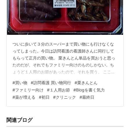
ついに歩いて３分のスーパーまで買い物にも行けなくな
ってしまった。今日は訪問看護の看護師さんに同行して
もらって正月の買い物。 栗きんとん単品を買おうと思っ
たのだが、それでもファミリー向けのものしかない。ち
ょうど１人用のお節があったので、それを買う。 ここ数
日、Blogさえ書く気力がない。まして、昨日、薬が増え
#
買い物
#
訪問看護 買い物同行
#
栗きんとん
たら起きられなくなってしまった。 もっとも昨日は眠れ
#
ファミリー向け
#
１人用お節
#
Blogを書く気力
なかったし、まだ薬が増えて１日目だけど、今日がクリ
#
薬が増える
#
初日
#
クリニック
#
最終日
ニックの最終日なので主治医に減薬の許可を取った。 今
日は命の危機50％。眠れたことは眠れたのだが、まだ魘
されることが多い。写真はInstagramより。 ランキング
関連ブログ
サイトに参加しております。…