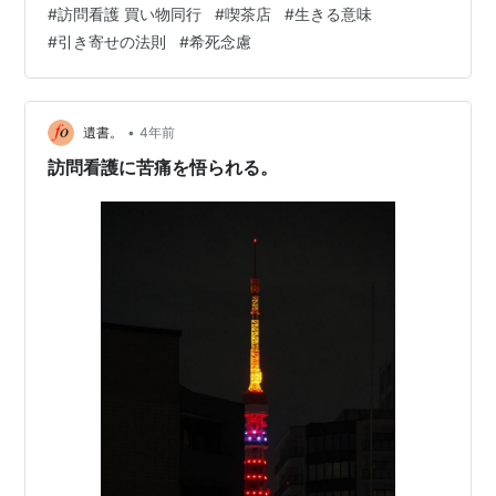
#
訪問看護 買い物同行
#
喫茶店
#
生きる意味
だが、例えば壊れて直さなければ使えないけど100万円も
#
引き寄せの法則
#
希死念慮
するカメラとか、捨てるに捨てられないもので溢れてい
て、２DKの広さがあるのだが、布団１枚、敷くのがやっ
とという有様で引っ越しができない。 そんな中、昨日、
隣の区画の再開発が本決定したという情…
•
遺書。
4年前
訪問看護に苦痛を悟られる。