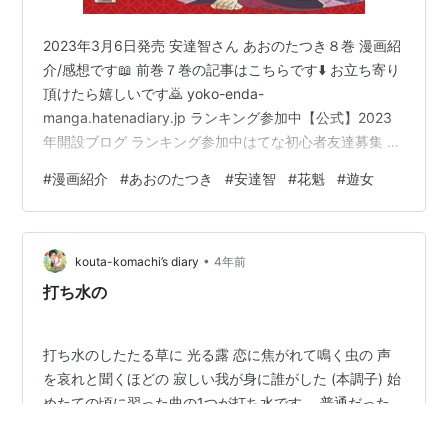
2023年3月6日発売 安達智さん あおのたつき８巻 漫画紹
介/感想です📖 前巻７巻の記事はこちらです⬇️ お立ち寄り
頂けたら嬉しいです🙇 yoko-enda-
manga.hatenadiary.jp ランキング参加中【公式】2023
年開設ブログ ランキング参加中はてな初心者友達募集 前
巻でなんとか２人で廓番衆による試験を乗り越えた楽丸
#
漫画紹介
#
あおのたつき
#
安達智
#
花魁
#
遊女
くんとあおさん。 恐丸の試験であおさんの過去を知り、
あおさんのわだかまりも含めて、自身の相棒としてこれ
からも寄り添っていく事を決めた楽丸くん。 ようやく鎮
•
主の待つお社へ帰り、ゆっくりできるかと思っていた二
kouta-komachi’s diary
4年前
人ですが、 そこには着飾った娘さんがおりました… 📖８
打ち水の
巻…