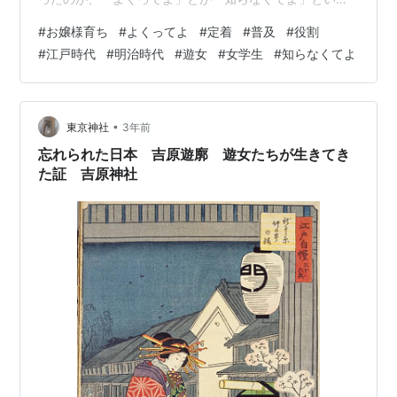
ようなものだったのでしょう。
#
お嬢様育ち
#
よくってよ
#
定着
#
普及
#
役割
#
江戸時代
#
明治時代
#
遊女
#
女学生
#
知らなくてよ
•
東京神社
3年前
忘れられた日本 吉原遊廓 遊女たちが生きてき
た証 吉原神社