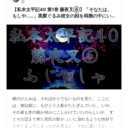
前
士川より突如大音響がひびいた。 雷にもまた大風に似た
【私本太平記40 第1巻 藤夜叉⑥】「そなたは、
恐ろしい響が平家陣を一度に揺り起した。…
もしや……」黒髪ぐるみ彼女の顔を両腕の中にい
れてじっとまた見た。もう藤夜叉も自分を見入る
異様な眉間の陽炎《かげろう》にもなんの恐怖も
抱いてはいない。
彼のひとみは、そればかりでないものを見た。 ここに
は、彼以前に、もひとり人影がたたずんでいた。 いや、
その者も木の根か何かにこしかけていたのらしいが、 す
ぐその辺まで来た高氏の影が ふいに崩れるような恰好で
うずくまってしまったのを見ると、 それに驚いてか、つ