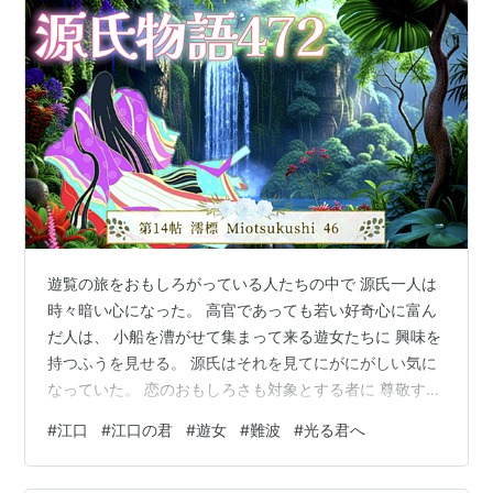
味が持てぬと思う源氏。
遊覧の旅をおもしろがっている人たちの中で 源氏一人は
時々暗い心になった。 高官であっても若い好奇心に富ん
だ人は、 小船を漕がせて集まって来る遊女たちに 興味を
持つふうを見せる。 源氏はそれを見てにがにがしい気に
なっていた。 恋のおもしろさも対象とする者に 尊敬すべ
き価値が備わっていなければ起こってこないわけであ
#
江口
#
江口の君
#
遊女
#
難波
#
光る君へ
る。 恋愛というほどのことではなくても、 軽薄な者には
初めから興味が持てないわけであるのにと思って、 彼女