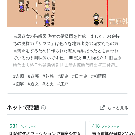
吉原遊女の階級図 遊女の階級図を作成しました。お金持
ちの奥様の「ザマス」は色々な地方出身の遊女たちの方
言矯正をするために作られた遊女言葉だったとも言われ
ているのも興味深いですね。 ■目次 ■人物紹介 1. 旧吉原
時代太夫格子散茶局切見世 2.新吉原時代呼出昼三付廻座
敷持ち部屋持ち切見世新造禿《バックヤード》楼主遣手
#
吉原
#
遊郭
#
花魁
#
歴史
#
日本史
#
相関図
芸者《吉原外の遊女たち》湯女飯盛女夜鷹 ■年表 ■参考
#
図解
#
遊女
#
太夫
#
江戸
資料 ■使用素材について ■人物紹介 １. 旧吉原かつて人
形町にあった移転前の吉原です。「花魁」という概念は
まだ存在していませんでした。 太夫 美貌と教養を兼ね備
ネットで話題
もっと見る
えた最上級の遊女。武士や裕福な商人や武士を顧客と
し、宴席でおもてなし…
631
418
ブックマーク
ブックマーク
明治時代のフィクションで遊廓や遊女
吉原遊郭が当時どんな