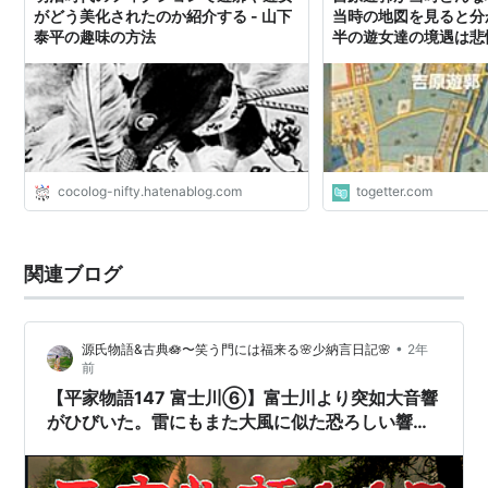
がどう美化されたのか紹介する - 山下
当時の地図を見ると分
泰平の趣味の方法
半の遊女達の境遇は悲
cocolog-nifty.hatenablog.com
togetter.com
関連ブログ
•
源氏物語&古典🪷〜笑う門には福来る🌸少納言日記🌸
2年
前
【平家物語147 富士川⑥】富士川より突如大音響
がひびいた。雷にもまた大風に似た恐ろしい響が
平家陣を一度に揺り起した。何の物音に驚いた
か、夜半俄かに飛立った富士の沼の水鳥の羽音で