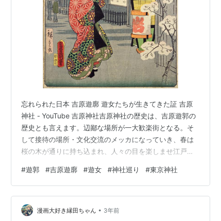
忘れられた日本 吉原遊廓 遊女たちが生きてきた証 吉原
神社 - YouTube 吉原神社吉原神社の歴史は、吉原遊郭の
歴史とも言えます。辺鄙な場所が一大歓楽街となる。そ
して接待の場所・文化交流のメッカになっていき、春は
桜の木が通りに持ち込まれ、人々の目を楽しませ江戸の
観光名所となる。吉原に来る人々の7割が素通りの客（ひ
#
遊郭
#
吉原遊廓
#
遊女
#
神社巡り
#
東京神社
やかし）だったとも言います。美しい女性、美しい場所
を見に来る人々。遊女たちはお稲荷様を篤く信仰してい
たそう。いろいろな願掛けをしたのだと思います。それ
•
に思いをはせることができる聖域です。【吉原遊郭と吉
漫画大好き縁田ちゃん
3年前