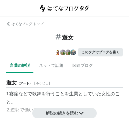
はてなブログ トップ
遊女
このタグでブログを書く
言葉の解説
ネットで話題
関連ブログ
遊女
(
アート
)
【
ゆうじょ
】
1.宴席などで歌舞を行うことを生業としていた女性のこ
と。
2.
遊郭
で働いている女性のこと。
解説の続きを読む