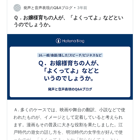
らを相手にはしゃいでいる人たちを軽蔑した。 🪻🎼祈り
•
の泉 written by ゆうり🪻 🪷澪標（みおつくし）のあらす
発声と音声表現のQ&Aブログ
3年前
じはこちらをご覧ください↓🪷 少納言のホームページ 源
Ｑ．お嬢様育ちの人が、「よくってよ」などとい
氏物語&古…
うのでしょうか。
Ａ. 多くのケースでは、映画や舞台の翻訳、小説などで使
われたものが、イメージとして定着していると考えられ
ます。漫画もその普及に大きな役割を果たしました。江
戸時代の遊女の話し方を、明治時代の女学生が好んで使
ったのが、「よくってよ」とか「知らなくてよ」という