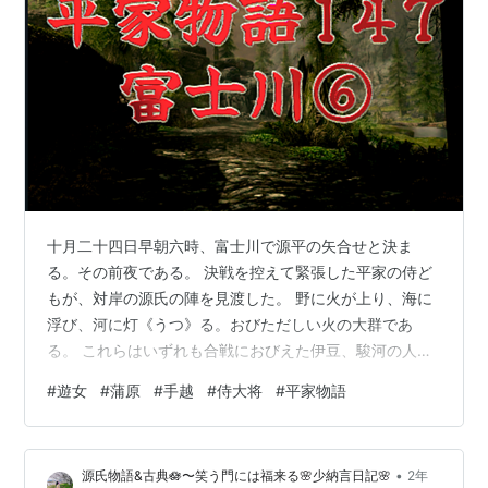
あった。
十月二十四日早朝六時、富士川で源平の矢合せと決ま
る。その前夜である。 決戦を控えて緊張した平家の侍ど
もが、対岸の源氏の陣を見渡した。 野に火が上り、海に
浮び、河に灯《うつ》る。おびただしい火の大群であ
る。 これらはいずれも合戦におびえた伊豆、駿河の人民
百姓が野に隠れ、船で逃げ、 炊事した火であったが、夜
#
遊女
#
蒲原
#
手越
#
侍大将
#
平家物語
対岸から見れば陣営の遠火《とおび》とも見える。 驚く
べき大軍じゃ、野も山も河も源氏の勢で埋められたる
ぞ、 とその狼狽《ろうばい》は一方でない。 おののき恐
•
源氏物語&古典🪷〜笑う門には福来る🌸少納言日記🌸
2年
れる心を押さえて、不安の夢をむさぼっていた夜半、 富