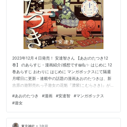
2023年12月４日発売！ 安達智さん 【あおのたつき12
巻】 のあらすじ・漫画紹介/感想です📖🙋✨ はじめに 12
巻あらすじ おわりに はじめに マンガボックスにて隔週
月曜日に更新・連載中の話題の漫画あおのたつきは、新
吉原の遊郭売れっ子遊女の花魁『濃紫(こむらさき)』が人
気絶頂の中死を迎えたことから始まります。 死後気がつ
#
あおのたつき
#
漫画
#
安達智
#
マンガボックス
くと濃紫は少女の姿になり、浮世と冥土のはざま『鎮守
#
遊女
の社(ちんじゅのやしろ)』にたどり着いていました。 な
んやかんやたくさんの事がありましたが、濃紫は『あ
お』と名乗り、鎮守の社の神様『薄神』と宮司『楽丸』
と共に〝わだかまり〟を持つ人々を導く日々を過ごして
•
東京神社
3年前