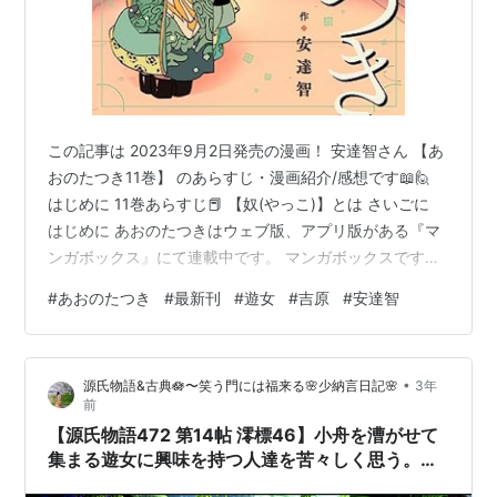
この記事は 2023年9月2日発売の漫画！ 安達智さん 【あ
おのたつき11巻】 のあらすじ・漫画紹介/感想です📖🙋
はじめに 11巻あらすじ📕 【奴(やっこ)】とは さいごに
はじめに あおのたつきはウェブ版、アプリ版がある『マ
ンガボックス』にて連載中です。 マンガボックスです
と、隔週月曜日に最新話が更新されています📖✨ アプリ
#
あおのたつき
#
最新刊
#
遊女
#
吉原
#
安達智
では全話無料で読むことができますよ😊(１日に読める回
数制限あり) 私は和の雰囲気が紙本にとても合うので、紙
本を購入しています😌 紙本コミックの11巻では今まで赤
•
源氏物語&古典🪷〜笑う門には福来る🌸少納言日記🌸
3年
で囲われていた表紙がオレンジに変わり、鳥居が描かれ
前
た表紙絵に合っていて趣きがある表紙になっていました
【源氏物語472 第14帖 澪標46】小舟を漕がせて
よ📖✨ さ…
集まる遊女に興味を持つ人達を苦々しく思う。恋
の相手には尊敬するべき価値が備わってないと興