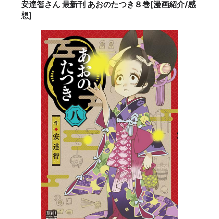
原神社の歴史年表】和同４（711）年 千葉九朗助の夢見
安達智さん 最新刊 あおのたつき８巻[漫画紹介/感
に白狐黒狐が天下り元吉原の地…
想]