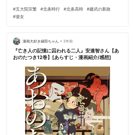
と起って、こっちを振向いていたものだった。 いちどは
#
五大院宗繁
#
北条時行
#
北条高時
#
建武の新政
小鳥の起つような姿態《しな》をしめし、 すぐ逃げ去ろ
#
遊女
うとしたかのようであった。 ——が、思い直したふう
で、ふた足三足、近づいて来た。 そして恐々《こわご
わ》身をすこしかがめて訊ねた。 「もし。……どうかな
すったのでございますか。 どこぞおかげんでもお悪いの
•
漫画大好き縁田ちゃん
3年前
ですか」 「…………」 高氏には、…
『亡き人の記憶に囚われる二人』安達智さん【あ
おのたつき12巻】[あらすじ・漫画紹介/感想]