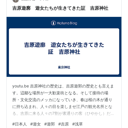
います。 11巻のお話…
吉原遊廓 遊女たちが生きてきた証 吉原神社
youtu.be 吉原神社の歴史は、吉原遊郭の歴史とも言えま
す。辺鄙な場所が一大歓楽街となる。そして接待の場
所・文化交流のメッカになっていき、春は桜の木が通り
に持ち込まれ、人々の目を楽しませ江戸の観光名所とな
る。吉原に来る人々の7割が素通りの客（ひやかし）だっ
たとも言います。美しい女性、美しい場所を見に来る
#
日本人
#
遊女
#
遊郭
#
吉原
#
浅草
人々。遊女たちはお稲荷様を篤く信仰していたそう。い