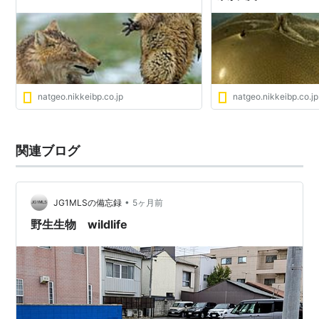
natgeo.nikkeibp.co.jp
natgeo.nikkeibp.co.jp
関連ブログ
•
JG1MLSの備忘録
5ヶ月前
野生生物 wildlife