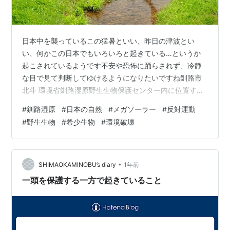
日本中を襲っているこの猛暑といい、昨日の津波とい
い、何かこの日本でもいろいろと起きている…というか
起こされているようです不安や恐怖に踊らされず、冷静
な目で見て判断してゆけるようになりたいですね釧路市
北斗 環境省釧路湿原野生生物保護センター内に位置する
「猛禽類医学研究所」の齊藤先生があげてくださってい
#
釧路湿原
#
日本の自然
#
メガソーラー
#
反対運動
る現在の釧路湿原の現状の動画です破壊されてゆく釧路
#
野生生物
#
希少生物
#
環境破壊
湿原破壊されてゆく日本の自然どんどん行き場を失って
ゆく野生の生きものたち 悲しくてやり切れなくなってき
ます www.youtube.com www.youtube.com 小さな力で
も何か発動させなければ、この日本はどんどん壊されて
•
SHIMAOKAMINOBU’s diary
1年前
ゆきますメガソーラ…
一頭を保護する一方で起きていること