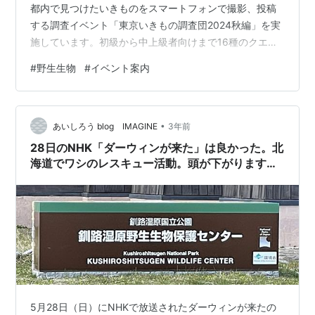
都内で見つけたいきものをスマートフォンで撮影、投稿
する調査イベント「東京いきもの調査団2024秋編」を実
施しています。初級から中上級者向けまで16種のクエス
トを用意、条件を達成すると抽選で景品がプレゼントさ
#
野生生物
#
イベント案内
れます。 【東京いきもの調査団とは？】 この調査団は、
とある重要な目的のために結成されました。 その目的と
は、東京の野生生物リスト（野生生物目録）をつくるこ
•
と！ 都内には、森、里山、都市公園、干潟、サンゴ礁な
あいしろう blog IMAGINE
3年前
ど いろいろな自然環境があり、多種多様な野生のいきも
28日のNHK「ダーウィンが来た」は良かった。北
のたちがくらしてい…
海道でワシのレスキュー活動。頭が下がります。
支援もできますよ。
5月28日（日）にNHKで放送されたダーウィンが来たの