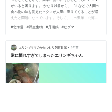
がいると困ります。 かなり以前から、ゴミなどで人間の
食べ物の味を覚えたヒクマが人里に降りてくることが増
えたと問題になっています。そして、この数年、北海道
では人を恐れない「人慣れ熊」が増えてきているようで
#
北海道
#
野生生物
#
丹頂鶴
#
ヒグマ
す。 ※「人慣れ熊＝人を襲わない」では無い！ 例えば、
北海道の知床半島は、元々クマ密度が高くクマとの遭遇
率の高い場所でした。ねこさんも知床に行ったとき「ク
•
マ出没」の情報看板を見てその先に進むのを断念したこ
エリンギママのかたつむり飼育日記
4年前
と何度かあります。 そんな知床ですが、さらに近年は
逆に慣れすぎてしまったエリンギちゃん
「人は餌をくれる生き物」と認識したクマがう…