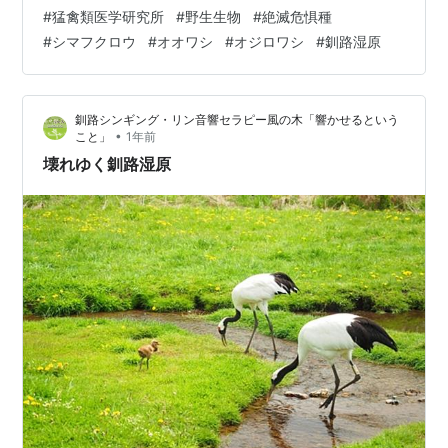
に行く、見に行かないで夫とケンカになったくらい特に
#
猛禽類医学研究所
#
野生生物
#
絶滅危惧種
オオワシなどには興味があります（笑 見学は無料で館内
#
シマフクロウ
#
オオワシ
#
オジロワシ
#
釧路湿原
に入ると受付があり、中から職員の方が出て来られて
「ご自由にどうぞ」と言葉をかけてくださいました展示
施設では絶滅の恐れのある野生生物（シマフクロウ、オ
釧路シンギング・リン音響セラピー風の木「響かせるという
ジロワシ、オオワシなど）の生態情報や保全活動の取…
•
こと」
1年前
壊れゆく釧路湿原