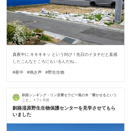
真夜中に キキキキッ という叫び！先日のイタチだと直感
したこんなところにもいるんだね…
#
夜中
#
鳴き声
#
野生生物
釧路シンギング・リン音響セラピー風の木「響かせるという
•
こと」
7ヶ月前
釧路湿原野生生物保護センターを見学させてもら
いました