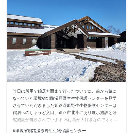
昨日は所用で鶴居方面まで行ったついでに、前から気に
なっていた環境省釧路湿原野生生物保護センターを見学
させていただきました釧路湿原野生生物保護センターは
鶴居へのちょうど入口、釧路市北斗にあり展示施設と研
究施設が併設されています 私は鳥が大好きなのでオオワ
シや鷹なんかももちろん好きです一昨年の冬、根室に見
#
環境省釧路湿原野生生物保護センター