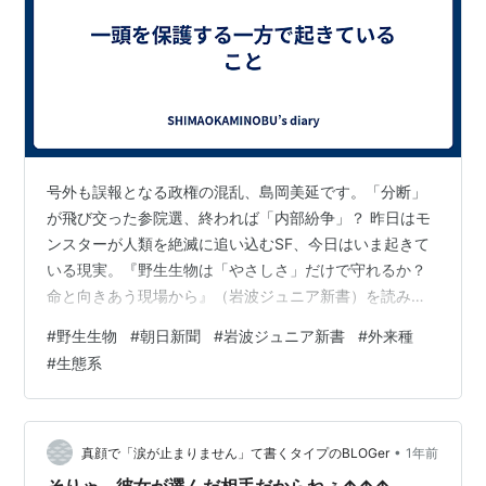
号外も誤報となる政権の混乱、島岡美延です。「分断」
が飛び交った参院選、終われば「内部紛争」？ 昨日はモ
ンスターが人類を絶滅に追い込むSF、今日はいま起きて
いる現実。『野生生物は「やさしさ」だけで守れるか？
命と向きあう現場から』（岩波ジュニア新書）を読みま
した。著者は朝日新聞取材チームの3人の記者。 クマと
#
野生生物
#
朝日新聞
#
岩波ジュニア新書
#
外来種
人間の関わりも出てきますが最も強烈だと感じたのは、
#
生態系
2020年に足立区にシカが現れ、捕獲された事案。「処分
の可能性」が報じられると、区役所には3日間、仕事が出
来ないほど抗議、苦情の電話。中には職員に「お前が死
ね」という暴言まで。結局このシカはある動物園が引き
•
真顔で「涙が止まりません」て書くタイプのBLOGer
1年前
取り、飼育、公開されました。 その一…