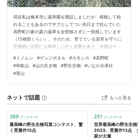
現在私は橋本市に薬草園を開設しましたが、移植して枯
れることもあるのでサブとしてつい先日まで住んでいた
高野町の家の庭の薬草を全部移さずに一部残しています
（15種類くらい）。そのため、育てている薬草を守りに
定期的に旧宅にも除草しに行く必要があり、今回はその
途中と旧宅の庭で出会った生き物たち３選。 1.カモシカ
#
ミノムシ
#
ゲンジボタル
#
カモシカ
#
高野町
都合により夜中に移動していたら、道の上を歩いてい
#
和歌山
#
山の生き物
#
野生生物
#
いなか伝承社
て、道路わきの急斜面に逃げて行きました。天然記念物
#
里山
ですが年間５回くらいは見るのであんまり有難みはない
ですが、ニホンジカとは異なるノンビリ感が可愛いで
す。 2.ホタル旧宅の庭にホタルが居ました。10年間住ん
ネットで話題
もっと見る
でいたけれど庭でホタルを見たのは初めて！ …
389
251
ブックマーク
ブックマーク
最高峰の野生生物写真コンテスト、驚
世界最高峰の野生生物
く受賞作15点
2023、受賞作13点
家が大賞