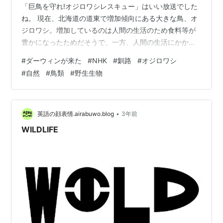
「巨鳥を守れ!オジロワシレスキュー」はいい放送でした
ね。 現在、北海道の道東で増加傾向にある大きな鳥、オ
ジロワシ。増加しているのは人間の生活のため食料等が
豊かになったためだそうで、一方、人間の生活にかかわ
るが故の事故があるとのこと。その事故でケガをしたワ
#
ダーウィンが来た
#
NHK
#
釧路
#
オジロワシ
シを救うため、事故を防止するために活動している獣医
#
自然
#
鳥類
#
野生生物
師などの人々がいます。今回の放送ではその活動を紹介
していました。 浜辺で羽根が折れたワシの救助、折れた
くちばしを歯科医の協力を得て人工のくちばしを取り付
ける治療、事故で死んだ鹿に群がって事故に合うワシが
•
英語の顔表情.airabuwo.blog
3年前
いるため鹿を隠す方法の考案、道路や電柱の…
WILDLIFE