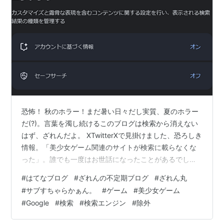
恐怖！ 秋のホラー！まだ暑い日々だし実質、夏のホラー
だ(?)。言葉を濁し続けるこのブログは検索から消えない
はず、ざれんだよ。 XTwitterXで見掛けました、恐ろしき
情報。「美少女ゲーム関連のサイトが検索に載らなくな
った」。誰でも一度はお世話になったことがあるでしょ
う、攻略サイトの誠也さんの投稿でその信憑性を強く感
#
はてなブログ
#
ざれんの不定期ブログ
#
ざれん丸
じます。まず自分の環境でお試し。Firefoxくんで、検索
#
サブすちゃらかぁん。
#
ゲーム
#
美少女ゲーム
エンジンはGoogleだよ。誠也の部屋(敬称略)。おぉ……こ
#
Google
#
検索
#
検索エンジン
#
除外
れは本当だ。謎の中華っぽいサイトと似た名前の
YouTubeチャンネルのみが表示され、大変世話になる攻