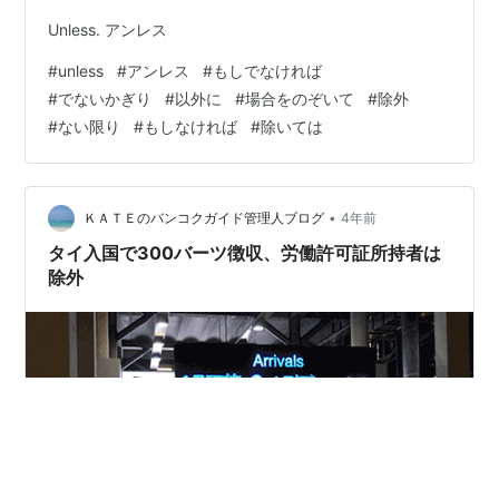
Unless. アンレス
#
unless
#
アンレス
#
もしでなければ
#
でないかぎり
#
以外に
#
場合をのぞいて
#
除外
#
ない限り
#
もしなければ
#
除いては
•
ＫＡＴＥのバンコクガイド管理人ブログ
4年前
タイ入国で300バーツ徴収、労働許可証所持者は
除外