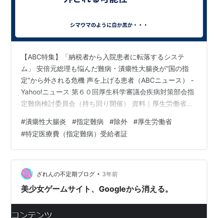
【ABC特集】「納税者から入院患者に転落するシステ
ム」 安倍元総理も悩んだ難病・潰瘍性大腸炎が”国の指
定”から外される危機 声を上げる患者（ABCニュース） -
Yahoo!ニュース 第６０回厚生科学審議会疾病対策部会指
定難病検討委員会（持ち回り開催） 資料｜厚生労働省
(mhlw.go.jp) 001315217.pdf (mhlw.go.jp) この記事の根
#
潰瘍性大腸炎
#
指定難病
#
除外
#
厚生労働省
拠となる厚生科学審議会疾病対策部会指定難病検討委員
#
特定医療費（指定難病）受給者証
会の資料ですね。 年々潰瘍性大腸炎を罹患する患者が増
加しており、難病情報センターのHP見ると右肩上がりで
す。 ひとえに増加している背景は、発症年齢が低いこと
も一因です。今回、厚生労働省の…
•
ざれんの不定期ブログ
3年前
美少女ゲームサイト、Googleから消える。