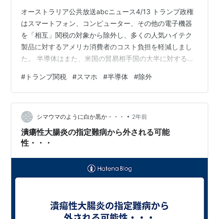
オーストラリア公共放送abcニュース4/13 トランプ政権
はスマートフォン、コンピューター、その他の電子機器
を「相互」関税の対象から除外し、多くの人気ハイテク
製品に対するアメリカ消費者のコスト負担を軽減しまし
た。 半導体はまた、米国の貿易相手国の大半に対する
「基本」10％関税の対象外になっています。 ハードドラ
#
トランプ関税
#
スマホ
#
半導体
#
除外
イブやコンピュータープロセッサーなど、免除対象製品
の多くはアメリカで製造されていません。 トランプ大統
領は関税をアメリカ国内に製造業を戻す手段としている
•
が、国内製造業の拡大にはおそらく何年もかかるでしょ
シマウマのように白か黒か・・・
2年前
う。
潰瘍性大腸炎の指定難病から外される可能
性・・・