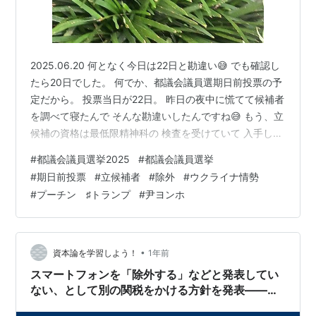
2025.06.20 何となく今日は22日と勘違い😅 でも確認し
たら20日でした。 何でか、都議会議員選期日前投票の予
定だから。 投票当日が22日。 昨日の夜中に慌てて候補者
を調べて寝たんで そんな勘違いしたんですね😅 もう、立
候補の資格は最低限精神科の 検査を受けていて 入手した
情報をしっかりと受け取れて 適切な処理できる人 吹っ飛
#
都議会議員選挙2025
#
都議会議員選挙
んだ考えをしない人と判定を受けて 合格する義務をつけ
#
期日前投票
#
立候補者
#
除外
#
ウクライナ情勢
て欲しいです。 例えばこんなのに政治をされたら 日本が
#
プーチン ♯トランプ
#
尹ヨンホ
滅びます では本音や普段思っていることを ポストしたり
しているので、 往々にしてこんなおかしな考え方をする
人たちがいて、 彼らも仲間を得ると妙な自信がついて …
•
資本論を学習しよう！
1年前
スマートフォンを「除外する」などと発表してい
ない、として別の関税をかける方針を発表——ト
ランプ