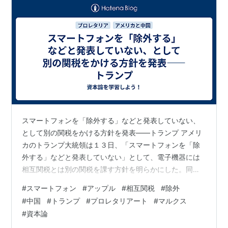
スマートフォンを「除外する」などと発表していない、
として別の関税をかける方針を発表——トランプ アメリ
カのトランプ大統領は１３日、「スマートフォンを「除
外する」などと発表していない」として、電子機器には
相互関税とは別の関税を課す方針を明らかにした。同時
に、「不公平な貿易収支や非関税障壁で、われわれに不
#
スマートフォン
#
アップル
#
相互関税
#
除外
利益を与えてきた国ぐにはどの国もおとがめなしになる
#
中国
#
トランプ
#
プロレタリアート
#
マルクス
ことはない。特に群を抜いて最悪な扱いをする中国は免
#
資本論
れられない」とＳＮＳに投稿した。そして、今後、電子