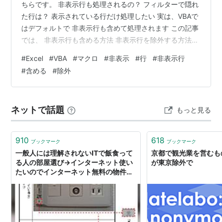
ちらです。 非表示行も処理されるの？ フィルターで隠れ
た行は？ 表示されている行だけ処理したい 実は、VBAで
はデフォルトで 非表示行も含めて処理されます この記事
では、 非表示行も含める方法 非表示行を除外する方法
フィルター時の注意点 を初心者向けに分かりやすく解説
#
Excel
#
VBA
#
マクロ
#
非表示
#
行
#
非表示行
します。 まず結論 通常のVBAは非表示行も処理する 例え
#
含める
#
除外
ばこちら。 Sub Test() Dim c As Range For Each c In
Range("A1:A10") Debug.Print c.Value Next cEnd Sub
このコードは、 非表…
ネットで話題
もっと見る
910
618
ブックマーク
ブックマーク
一般人には理解されないITで飯食って
京都で観光業を営むもの
る人の部屋選び→インターネット使い
が東京除外で
たいのでインターネット無料の物件は
除外します