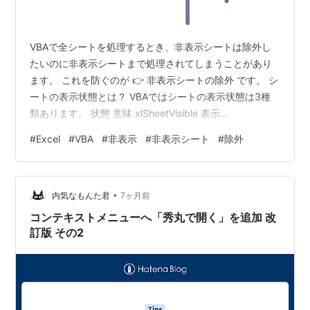
VBAで全シートを処理するとき、非表示シートは除外し
たいのに非表示シートまで処理されてしまうことがあり
ます。 これを防ぐのが 👉 非表示シートの除外 です。 シ
ートの表示状態とは？ VBAではシートの表示状態は3種
類あります。 状態 意味 xlSheetVisible 表示
xlSheetHidden 非表示 xlSheetVeryHidden 強い非表示
#
Excel
#
VBA
#
非表示
#
非表示シート
#
除外
方法①：Visibleで判定（基本） Sub
ExcludeHiddenSheets() Dim ws As Worksheet For Each
ws In Worksheets If ws.Visible = xlSheetVisibl…
•
内気なもんた君
7ヶ月前
コンテキストメニューへ「秀丸で開く」を追加 改
訂版 その2