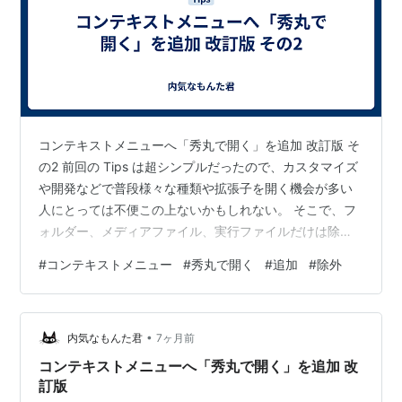
コンテキストメニューへ「秀丸で開く」を追加 改訂版 そ
の2 前回の Tips は超シンプルだったので、カスタマイズ
や開発などで普段様々な種類や拡張子を開く機会が多い
人にとっては不便この上ないかもしれない。 そこで、フ
ォルダー、メディアファイル、実行ファイルだけは除い
て、その他のファイルでは表示される設定。 追加で .reg
#
コンテキストメニュー
#
秀丸で開く
#
追加
#
除外
ファイルを登録しているのは Registry Workshop とバッ
ティングしているため。 🔶 前回の "AppliesTo" の内容を
変更してください。 "AppliesTo"="NOT
•
System.ItemType:=\"Directory\" AND (Syste…
内気なもんた君
7ヶ月前
コンテキストメニューへ「秀丸で開く」を追加 改
訂版