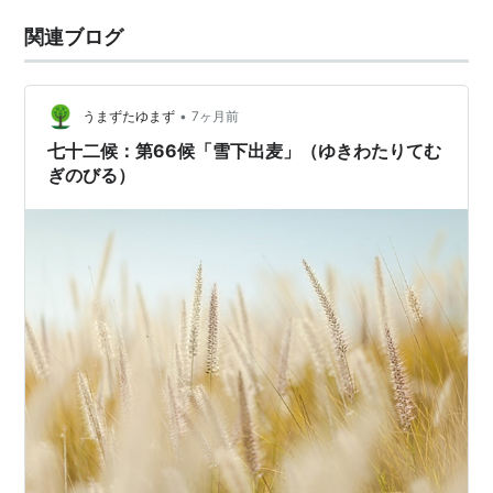
関連ブログ
•
うまずたゆまず
7ヶ月前
七十二候：第66候「雪下出麦」（ゆきわたりてむ
ぎのびる）