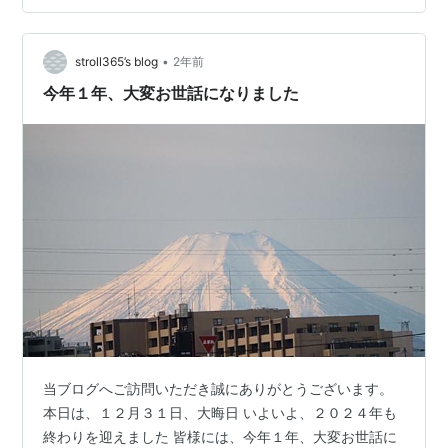
す。今回も、facebookでお薦めいただいたお店を訪問し
ました。 那覇市前島にある『雪下出麦』２０２５年２月
•
１４日にオープンしたばかりの新店です。
stroll365’s blog
2年前
www.543life.com 私は最初読めなかったのですが『雪下
今年１年、大変お世話になりました
出麦』は、「ゆきわたりてむぎいず…
当ブログへご訪問いただき誠にありがとうございます。
本日は、１２月３１日、大晦日 いよいよ、２０２４年も
終わりを迎えました 皆様には、今年１年、大変お世話に