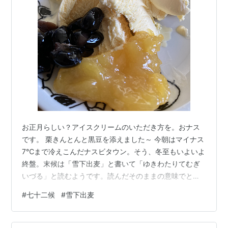
お正月らしい？アイスクリームのいただき方を。おナス
です。 栗きんとんと黒豆を添えました～ 今朝はマイナス
7℃まで冷えこんだナスビタウン。そう、冬至もいよいよ
終盤。末候は「雪下出麦」と書いて「ゆきわたりてむぎ
いづる」と読むようです。読んだそのままの意味でとっ
てよさそうですね。そう、雪の下で麦が発芽する、って
#
七十二候
#
雪下出麦
感じです。 とはいえ、日本国内ではこの時期に地面が雪
の下にあるところは決して多くはありません。寒風を受
けながら、麦たちは成長していき、夏を迎えてから実り