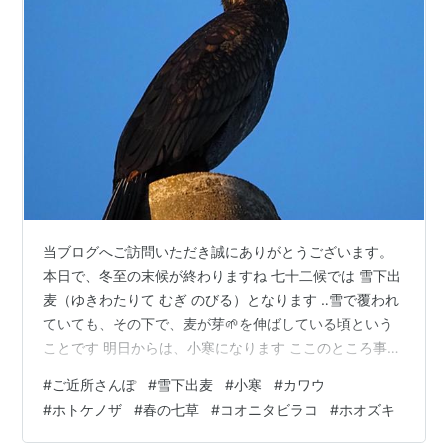
当ブログへご訪問いただき誠にありがとうございます。
本日で、冬至の末候が終わりますね 七十二候では 雪下出
麦（ゆきわたりて むぎ のびる）となります ‥雪で覆われ
ていても、その下で、麦が芽🌱を伸ばしている頃という
ことです 明日からは、小寒になります ここのところ事情
があり あまり、散歩にも出ておりません 歳を重ねると、
#
ご近所さんぽ
#
雪下出麦
#
小寒
#
カワウ
なかなか体の方がついていけませんね 本日は、久しぶり
#
ホトケノザ
#
春の七草
#
コオニタビラコ
#
ホオズキ
に、散歩に出ることができました それでは、ご近所さん
ぽです 先ずは、カワウとスズメです 続いて、ジョウビタ