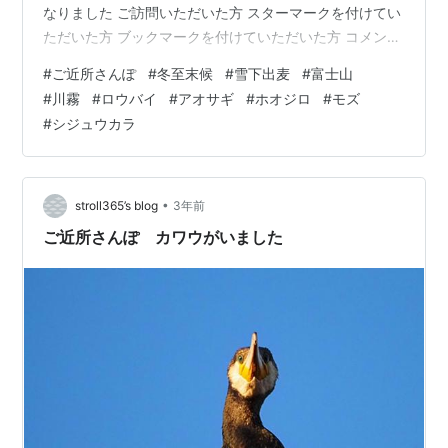
なりました ご訪問いただいた方 スターマークを付けてい
ただいた方 ブックマークを付けていただいた方 コメント
を書いていただいた方 多くの方々のお陰で、今年も１年
#
ご近所さんぽ
#
冬至末候
#
雪下出麦
#
富士山
続けることができました 来年も、どうぞよろしくお願い
#
川霧
#
ロウバイ
#
アオサギ
#
ホオジロ
#
モズ
いたします 皆様が、よき年の瀬を過ごし 来年が、良い年
#
シジュウカラ
となりますよう心よりお祈り申し上げます そして、本日
から、「冬至の末候」に入りました 七十二候では 「雪下
出麦」（ゆき わたりて むぎ のびる）です 畑は、雪で覆
われていても、そ…
•
stroll365’s blog
3年前
ご近所さんぽ カワウがいました