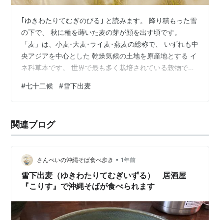
｢ゆきわたりてむぎのびる｣ と読みます。 降り積もった雪
の下で、 秋に種を蒔いた麦の芽が顔を出す頃です。
「麦」は、小麦･大麦･ライ麦･燕麦の総称で、 いずれも中
央アジアを中心とした 乾燥気候の土地を原産地とする イ
ネ科草本です。 世界で最も多く栽培されている穀物であ
り、 「コメ」、「トウモロコシ」と並ぶ、 「世界三大穀
#
七十二候
#
雪下出麦
物」の一つです。 秋に発芽して冬を越し、 次の年になっ
て実を結ぶ植物を 「越年草」（えつねんそう）と言い、
アブラナ､エンドウ､ヒメジョオン､ ハハコグサなどがあり
関連ブログ
ますが、 その代表は「麦」です。 そのため麦は別名「年
越草」(としこえぐさ ) とも 言います。 年が改まって
も、…
•
さんぺいの沖縄そば食べ歩き
1年前
雪下出麦（ゆきわたりてむぎいずる） 居酒屋
『こりす』で沖縄そばが食べられます