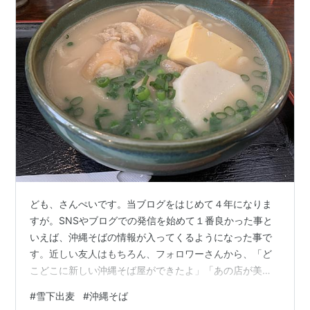
ども、さんぺいです。当ブログをはじめて４年になりま
すが。SNSやブログでの発信を始めて１番良かった事と
いえば、沖縄そばの情報が入ってくるようになった事で
す。近しい友人はもちろん、フォロワーさんから、「ど
こどこに新しい沖縄そば屋ができたよ」「あの店が美味
しいよ」などの情報が寄せられるようになりました。一
#
雪下出麦
#
沖縄そば
人で情報を集めるのは大変なので、本当に助かっていま