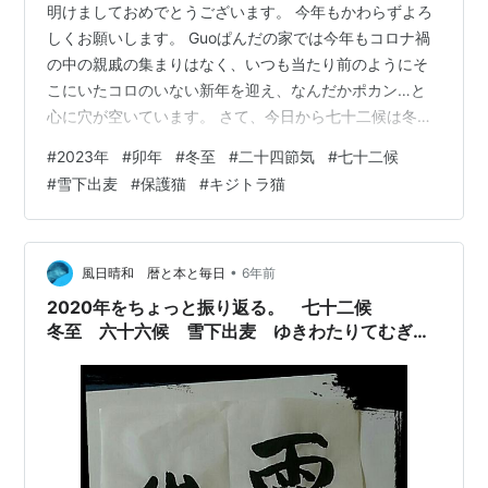
明けましておめでとうございます。 今年もかわらずよろ
しくお願いします。 Guoぱんだの家では今年もコロナ禍
の中の親戚の集まりはなく、いつも当たり前のようにそ
こにいたコロのいない新年を迎え、なんだかポカン…と
心に穴が空いています。 さて、今日から七十二候は冬至
末候、雪下出麦に入りました。 雪下出麦（せっかむぎを
#
2023年
#
卯年
#
冬至
#
二十四節気
#
七十二候
いだす） 雪の下に麦が芽を出す頃 今年は良い一年になり
#
雪下出麦
#
保護猫
#
キジトラ猫
ますように… 茶太郎はこの1ヶ月で超甘えん坊になりまし
た。 そして嬉しい兆しも！？
•
風日晴和 暦と本と毎日
6年前
2020年をちょっと振り返る。 七十二候
冬至 六十六候 雪下出麦 ゆきわたりてむぎの
びる