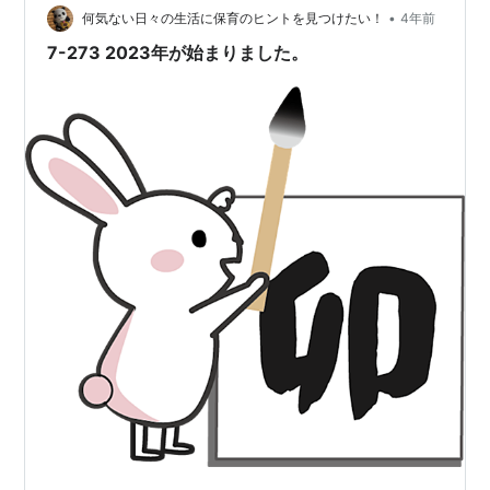
•
の季節、麦秋を迎えるのでしょうね。 ん、実りの季節。
何気ない日々の生活に保育のヒントを見つけたい！
4年前
この空の色いいですね。 Image from pixabay.com な
7-273 2023年が始まりました。
お、中国ではこの時…