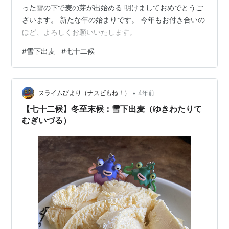
った雪の下で麦の芽が出始める 明けましておめでとうご
ざいます。 新たな年の始まりです。 今年もお付き合いの
ほど、よろしくお願いいたします。
#
雪下出麦
#
七十二候
•
スライムびより（ナスビもね！）
4年前
【七十二候】冬至末候：雪下出麦（ゆきわたりて
むぎいづる）