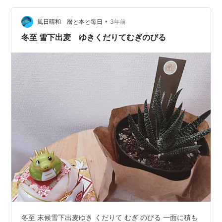
キとキセキレイです この２枚は、陰で暗かったせいもあ
り、うまく撮れていません どんな状況でも、うまく撮れ
•
風日晴和 暦と本と毎日
3年前
る方法を身につけた…
冬至 雪下出麦 ゆきくだりてむぎのびる
冬至 末候雪下出麦ゆき くだりて むぎ のびる 一面に積も