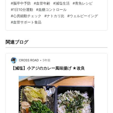
#
脳卒中予防
#
血管年齢
#
減塩生活
#
青魚レシピ
#
1日10分運動
#
血糖コントロール
#
心房細動チェック
#
ナトカリ比
#
ウェルビーイング
#
血管サポート食品
関連ブログ
•
CROSS ROAD
5年前
【減塩】小アジのカレー風味揚げ ★改良