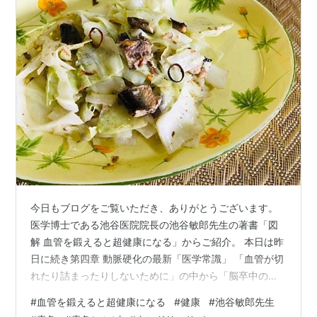
今日もブログをご覧いただき、ありがとうございます。
医学博士である池谷医院院長の池谷敏郎先生の著書「図
解 血管を鍛えると超健康になる」からご紹介。 本日は昨
日に続き第四章 動脈硬化の最新「医学常識」 「血管が切
れたり詰まったりしないために」の中から「脳卒中のリ
スクを半分にする食べ物は」の「青魚」のレシピをお届
#
血管を鍛えると超健康になる
#
健康
#
池谷敏郎先生
けします。 脳卒中のリスクを半分にする食べ物 青魚 い