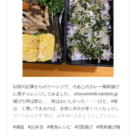
以前の記事からのリベンジで、小あじのカレー風味揚げ
に再チャレンジしてみました。 chocomint8.hateblo.jp
揚げた時は割と、、味はおいしかった・・・けど。※味
は、と書いてあるのは、全体に水分が多くべっちょりし
ていたからです 実は、お弁当に入れようとしていたんで
すが翌日以降は、もうなんだかしんなりしすぎていて、
#
減塩
#
お弁当
#
青魚レシピ
#
2度揚げ
#
簡単揚げ物
結局夫には出さず（お弁当には入れず）日の目を見ずに