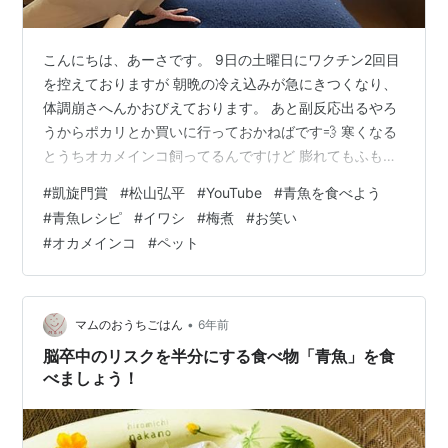
こんにちは、あーさです。 9日の土曜日にワクチン2回目
を控えておりますが 朝晩の冷え込みが急にきつくなり、
体調崩さへんかおびえております。 あと副反応出るやろ
うからポカリとか買いに行っておかねばです💨 寒くなる
とうちオカメインコ飼ってるんですけど 膨れてもふもふ
感すごいんですよ。 めっちゃ可愛いんですよ。 でもね、
#
凱旋門賞
#
松山弘平
#
YouTube
#
青魚を食べよう
ツンデレ（ツン9：デレ1）やから写真とか撮ろうとする
#
青魚レシピ
#
イワシ
#
梅煮
#
お笑い
と ブチ切れてくるんで可愛い写真ほとんどないんですよ
#
オカメインコ
#
ペット
ね👉👈 肩乗ってくるくせにブチ切れてきたりします。
肩乗りながらですよ？もはやパワハラだと思うんだよね
～～～（坂上風） こちらは珍しく撮らしてもらえた（上
下関係笑）写真です はい…
•
マムのおうちごはん
6年前
脳卒中のリスクを半分にする食べ物「青魚」を食
べましょう！