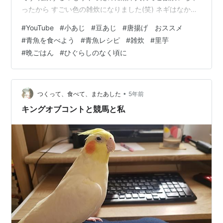
ったから すごい色の雑炊になりました(笑) ネギはなかっ
たのでじゃこトッピング✨ これがまた美味しかった
#
YouTube
#
小あじ
#
豆あじ
#
唐揚げ おススメ
の！！！！ ネギいらんやんってなりました(・ω・) 里芋
#
青魚を食べよう
#
青魚レシピ
#
雑炊
#
里芋
の煮っころがしも上手にできて美味しくて、 無限ピーマ
#
晩ごはん
#
ひぐらしのなく頃に
ンはいつも通り最高でした★ 昨日はなんか全体的に優し
いおいしいものばかりで 夫とほこほこしながら晩ごはん
食べてました。 あ、どうも平和ボケお花畑夫婦です。 そ
れでは唐突に読み返し漫…
•
つくって、食べて、またあした
5年前
キングオブコントと競馬と私