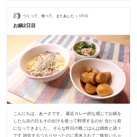
私の胃袋とゴミ箱に収まっていた・・・。 当時は、調理
用の温度計がなくて、思えば180度よりかなり低い温度で
•
揚げていたのかもしないと思います。 最近、調理用の温
つくって、食べて、またあした
5年前
度計を買ったのもあり、再チャレンジです。 とはいえ、
お鍋2日目
これに限らず、…
こんにちは、あーさです。 最近カレー的な感じでお鍋を
したら次の日もその出汁を使って料理するのが 当たり前
になってきました。 そんな昨日の晩ごはんは雑炊と諸々
です 雑炊するつもりやったのに黒米入れてご飯炊いちゃ