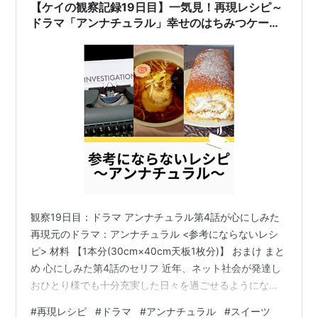
【ケイの観察記録19日目】一気見！再現レシピ～
ドラマ「アンナチュラル」幸せのはちみつケーキ
～が自分の職場での価値に悩んでいた心にしみ
た。
観察19日目：ドラマ アンナチュラル第4話が心にしみた
再現元のドラマ：アンナチュラル <参考にならないレシ
ピ> 材料 【1本分(30cm×40cm天板1枚分)】 おまけ まと
め 心にしみた第4話のセリフ 近年、ネット社会が発達し
おひとり様でも十分充実した日々を過ごせるようになっ
た日本。 コロナや地震による災害で一人でいることに不
#
再現レシピ
#
ドラマ
#
アンナチュラル
#
スイーツ