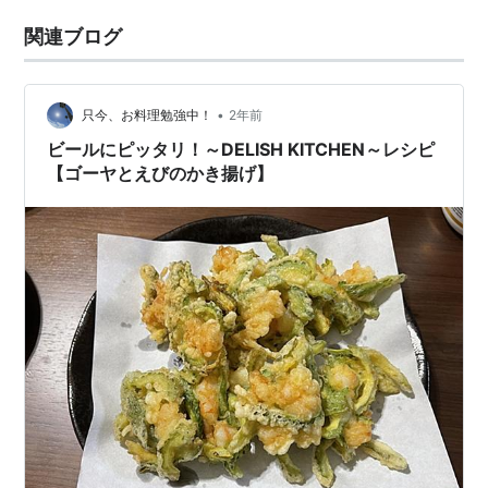
関連ブログ
•
只今、お料理勉強中！
2年前
ビールにピッタリ！～DELISH KITCHEN～レシピ
【ゴーヤとえびのかき揚げ】