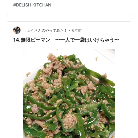
安を感じ 結婚している人も増えているという。 そんな中
#
DELISH KITCHAN
結婚しないのではなく、できない！女の知られざる生態
に迫る。 少しふざけた日常ブログである。 ※このブログ
には商品の写真、細かい紹介を省くためと ものすごい下
心で楽天、その他アフィリエイトを使用しております。
•
しょうさんのやってみた！
6年前
※こ…
14.無限ピーマン 〜一人で一袋はいけちゃう〜