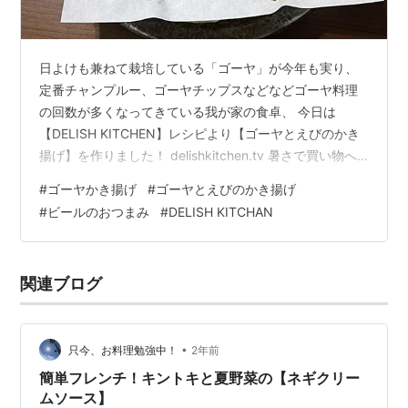
日よけも兼ねて栽培している「ゴーヤ」が今年も実り、
定番チャンプルー、ゴーヤチップスなどなどゴーヤ料理
の回数が多くなってきている我が家の食卓、 今日は
【DELISH KITCHEN】レシピより【ゴーヤとえびのかき
揚げ】を作りました！ delishkitchen.tv 暑さで買い物へ
行きたくなかったのでｗ、えびはストックしてあった冷
#
ゴーヤかき揚げ
#
ゴーヤとえびのかき揚げ
凍えびで代用し、量もレシピより若干少な目でしたが、
#
ビールのおつまみ
#
DELISH KITCHAN
ゴーヤのほろ苦さにえびの風味が合い、サクサク食感と
プリプリ食感が両方楽しめる！ビールにピッタリのメニ
ューでした！ シンプルに塩で食べるのも美味しかったで
関連ブログ
すが、ナンプラーをちょこっとつけてもエスニック感が
出て私的にはお気に…
•
只今、お料理勉強中！
2年前
簡単フレンチ！キントキと夏野菜の【ネギクリー
ムソース】