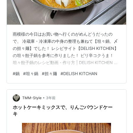
雨模様の今日はお買い物へ行くのがめんどうだったの
で、 冷蔵庫・冷凍庫の中身の整理も兼ねて【坦々鍋、〆
の担々麺】でした！ レシピサイト【DELISH KITCHEN】
の坦々餃子鍋を参考に作りました！ ピリ辛コクうま！
坦々餃子鍋のレシピ動画・作り方 | DELISH KITCHEN ち
ょうど冷凍餃子がレシピ通りに残っていたのでこちらを
#
鍋
#
坦々鍋
#
担々麺
#
DELISH KITCHAN
作ってみる事に、 材料にエノキを追加、鶏ガラスープの
代わりにシャンタンを使い、味噌を少し多めに入れまし
た！ お味噌とゴマの旨味たっぷりな濃厚坦々スープで、
•
野菜、きのこ類をたっぷり摂れるので、我が家の定番メ
TMM-Style
3年前
ニューとなりました！ 冷凍餃子の代わりに、豚バラ肉を
ホットケーキミックスで、りんごパウンドケー
入れたり、…
キ