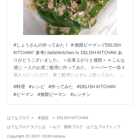
#しょうさんの作ってみた！ ☆無限ピーマン (”DELISH
KITCHAN” 参考) delishkitchen.tv DELISH KITCHAN あ
りがとうございました。 ＜出来上がりと感想＞ ←こんな
感じ 一人のお昼ご飯用に作ってみた。 スーパーで一袋４
個入りだったので、夜ご飯用にとぜんぶ切ってみた。 小
皿にとって食べ始めると、もう止まりません。 最後は
#
料理
#
レシピ
#
作ってみた
#
DELISH KITCHAN
Ziploc容器ごと全部食べてしまった。 ちょっと塩多く入
#
ピーマン
#
無限ピーマン
#
レンチン
れすぎたみたいで、塩がキツかったかな。 うまい。 たし
かに無限。 ＜材料＞ 2人分→結局1人分 ・ピーマン(縦に2
分割、横に細切り)...4個 ・ツナ缶...1缶＜調味料＞ ・鶏…
はてなブログ
>
未指定
>
DELISH KITCHAN
はてなブログ タグとは
ヘルプ
開発ブログ
はてなブログトップ
Copyright (C) 2001-
2026
Hatena.