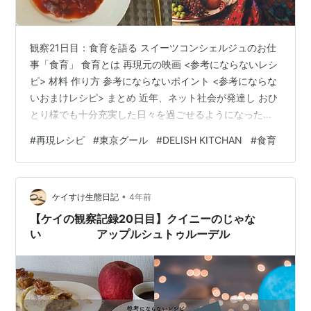
観察21日目：食育を語る スイーツコンシェルジュのお仕
事「食育」 食育とは 再現元の映画 <参考にならないレシ
ピ> 材料 作り方 参考にならないポイント <参考にならな
いおまけレシピ> まとめ 近年、ネット社会が発達し おひ
とり様でも十分充実した日々を過ごせるようになった日
本。 コロナや地震による災害で一人でいることに不安を
#
再現レシピ
#
東京グール
#
DELISH KITCHAN
#
食育
感じ 結婚している人も増えているという。 そんな中結婚
しないのではなく、できない！女の知られざる生態に迫
る。 少しふざけた日常ブログである。 ※このブログには
•
商品の写真、細かい紹介を省くためと 少しの下心で楽天
ケイすけ生態日記
4年前
アフィリエイトを使用しております。 観察21日目：食育
【ケイの観察記録20日目】クイニーのじゃな
を語る □…
い アップルシュトゥルーデル