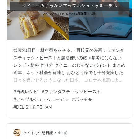
観察20日目：材料費をケチる。 再現元の映画：ファンタ
スティック・ビーストと魔法使いの旅 <参考にならない
レシピ> 材料 作り方 クイニーのじゃないポイント まとめ
近年、ネット社会が発達し おひとり様でも十分充実した
日々を過ごせるようになった日本。 コロナや地震による
災害で一人でいることに不安を感じ 結婚している人も増
#
再現レシピ
#
ファンタスティックビースト
えているという。 そんな中結婚しないのではなく、でき
#
アップルシュトゥルーデル
#
ボッチ充
ない！女の知られざる生態に迫る。 少しふざけた日常ブ
#
DELISH KITCHAN
ログである。 ※このブログには商品の写真、細かい紹介
を省くためと 少しの下心で楽天アフィリエイトを使用し
ております。 観察20日目：材料費をケチる。 □□2022
年5月某日。…
•
ケイすけ生態日記
4年前