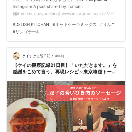
Instagram A post shared by Tomomi
(@tomomi_cozycooking) www.instagram.com レシピ
は、DELISH KITCHENでご紹介されている、りんごのパ
#
DELISH KITCHAN
#
ホットケーキミックス
#
りんご
ウンドケーキです。 材料はシンプルで、りんごとホット
#
リンゴケーキ
ケーキミックスがあれば、お家にある材料でできてしま
います。 ポイントは、りんごのりんごの１/４は、すりお
ろして入れるので、ケーキ全体にリンゴが風味が溶け込
み、しっと…
•
ケイすけ生態日記
4年前
【ケイの観察記録21日目】「いただきます。」を
感謝をこめて言う。再現レシピ～東京喰種トーキ
ョーグール グルメの食事～