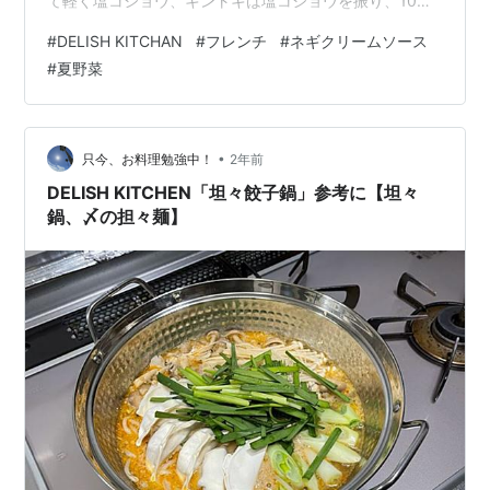
て軽く塩コショウ、キントキは塩コショウを振り、10分
ほど置き、両面をしっかり焼き、ほぼレシピ通りにネギ
#
DELISH KITCHAN
#
フレンチ
#
ネギクリームソース
クリームソースを作り完成！ （レシピでは生クリームを
#
夏野菜
使ってますが、豆乳で代用しました） ネギクリームソー
スが、簡単に作ったとは思えないほど濃厚な味わいで、
お魚にも夏野菜にもピッタリな濃厚ソースでした！ 家族
にも好評で、少し贅沢気分を味わえるメニューでした！
•
只今、お料理勉強中！
2年前
cook…
DELISH KITCHEN「坦々餃子鍋」参考に【坦々
鍋、〆の担々麺】