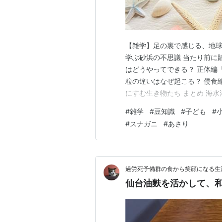
【雑学】足の裏で感じる、地球
学ぶ砂浜の不思議 当たり前に
はどうやってできる？ 正体編
粒の違いはなぜ起こる？ 侵食
にすむ生き物たち まとめ 海
しかし「この砂はどこから来
#
雑学
#
豆知識
#
子ども
#
多いのではないでしょうか。
#
スナガニ
#
あさり
れてきた、実はとても奥深い場
過労死予備群の食から笑顔になる生
仙台油麩を活かして、