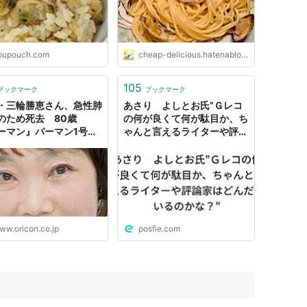
oupouch.com
cheap-delicious.hatenablog.com
105
ブックマーク
ブックマーク
・三輪勝恵さん、急性肺
あさり よしとお氏”Ｇレコ
のため死去 80歳
の何が良くて何が駄目か、ち
ーマン』パーマン1号、
ゃんと言えるライターや評論
さりちゃん』浜野あさり
家はどんだけいるのかな？”
ww.oricon.co.jp
posfie.com