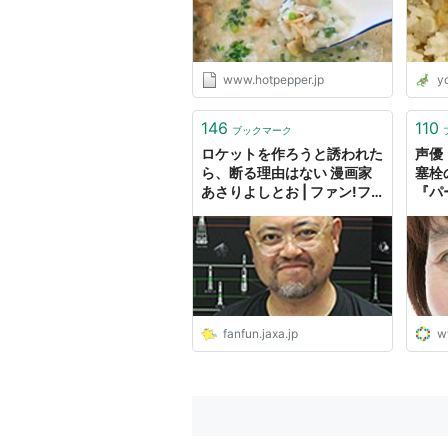
www.hotpepper.jp
y
146
110
ブックマーク
ロケットを作ろうと誘われた
声優
ら、断る理由はない 漫画家
塞栓
あさりよしとお | ファン!フ
『パ
ァン!JAXA!
『あ
など
fanfun.jaxa.jp
w