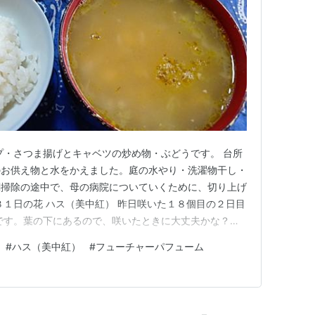
プ・さつま揚げとキャベツの炒め物・ぶどうです。 台所
のお供え物と水をかえました。庭の水やり・洗濯物干し・
関掃除の途中で、母の病院についていくために、切り上げ
３１日の花 ハス（美中紅） 昨日咲いた１８個目の２日目
です。葉の下にあるので、咲いたときに大丈夫かな？心
ーム ２輪咲いていました。 メルヘンツァウバー こちら
#
ハス（美中紅）
#
フューチャーパフューム
みもいくつかありました。 帰宅後に、時間はあったの
う
が、また、母とけ…