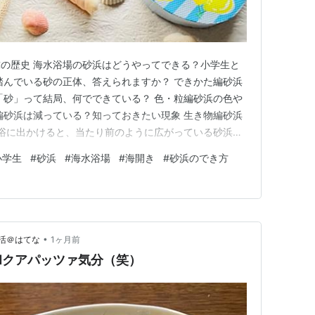
の歴史 海水浴場の砂浜はどうやってできる？小学生と
踏んでいる砂の正体、答えられますか？ できかた編砂浜
「砂」って結局、何でできている？ 色・粒編砂浜の色や
編砂浜は減っている？知っておきたい現象 生き物編砂浜
水浴に出かけると、当たり前のように広がっている砂浜。
たの？」と聞かれたら、意外と答えに詰まってしまう方も
小学生
#
砂浜
#
海水浴場
#
海開き
#
砂浜のでき方
砂浜は、長い年月と自然の大きな力によって少しずつ作ら
所です。この記事で…
•
活＠はてな
1ヶ月前
和クアパッツァ気分（笑）