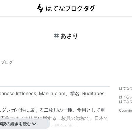
あさり
連ブログ
はてな
 littleneck, Manila clam、学名: Ruditapes
はてな
はてな
スダレガイ科に属する二枚貝の一種。食用として重
Copyrig
広義にはアサリ属に属する二枚貝の総称で、日本で
解説の続きを読む
 杂色蛤仔）もアサリと呼ぶ場合が多い。