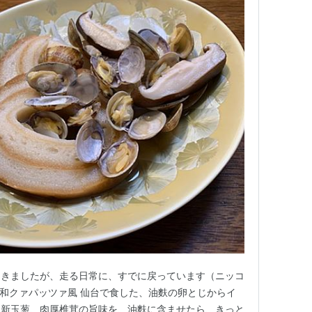
てきましたが、走る日常に、すでに戻っています（ニッコ
た、和クァパッツァ風 仙台で食した、油麩の卵とじからイ
、新玉葱、肉厚椎茸の旨味を、油麩に含ませたら、きっと