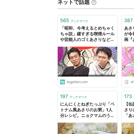
ネットで話題
565
387
ブックマーク
「昭和、今考えるとめちゃく
あさ
ちゃ説」緩すぎる喫煙ルール
が令
や芸能人のゴミあさりなど野
画『
蛮だった昭和を大調査 #水曜
ト
日のダウンタウン
togetter.com
sh
197
173
ブックマーク
にんにくとねぎたっぷり「ベ
【缶
トナム風あさりのお粥」1人
さり
分レシピ。ニョクマムのうま
「あ
味がしみる一杯 - メシ通 | ホ
ットペッパーグルメ