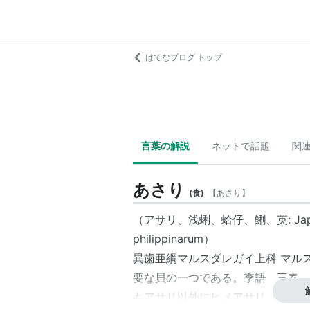
はてなブログ トップ
言葉の解説
ネットで話題
関
あさり
(
食
)
【
あさり
】
（
アサリ
、浅蜊、蛤仔、鯏、英: Japanese
philippinarum）
異歯亜綱マルスダレガイ上科 マル
要な貝の一つである。季語 三春。
もアサリ以外にヒメアサリ（学名: