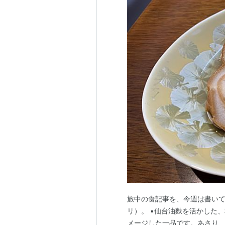
旅中の食記事を、今週は書い
リ）。 ▪️仙台油麩を活かし
メージした一品です。あさり