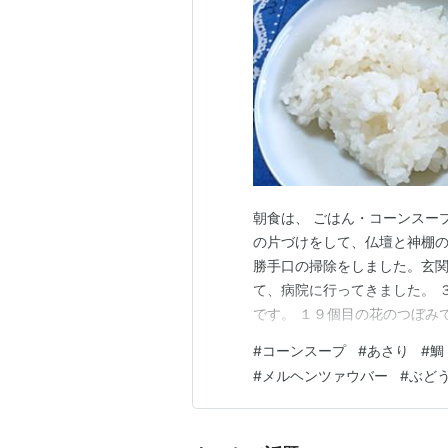
朝食は、 ごはん・コーンスー
の片づけをして、仏壇と神棚
勝手口の掃除をしました。玄
て、病院に行ってきました。 
です。 １９個目の花のつぼみ
配です。 フューチャーパフュ
#
コーンスープ
#
あさり
#
鯛
も、２輪咲いていました。つぼ
#
メルヘンツァウバー
#
ぶど
で、掃除の続きもできたのです