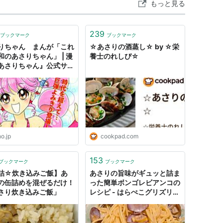
もっと見る
239
ブックマーク
ブックマーク
りちゃん まんが「これ
☆あさりの酒蒸し☆ by ☆栄
和のあさりちゃん」 | 漫
養士のれしぴ☆
あさりちゃん』公式サイ
o.jp
cookpad.com
153
ブックマーク
ブックマーク
詰☆炊き込みご飯】あ
あさりの旨味がギュッと詰ま
の缶詰めを混ぜるだけ！
った簡単ボンゴレビアンコの
さり炊き込みご飯」
レシピ - はらぺこグリズリー
の料理ブログ