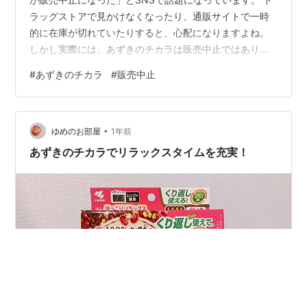
ラッグストアで見かけなくなったり、通販サイトで一時
的に在庫が切れていたりすると、心配になりますよね。
しかし実際には、あずきのチカラは販売中止ではありま
せん。 一部商品の終了や製造元の変更がきっかけで、
#
あずきのチカラ
#
販売中止
「販売終了」と誤解されたケースが多いのです。 この記
事では、販売中止と噂された本当の理由をわかりやすく
解説し、現在も購入できるラインナップや売っている場
•
所、さらには代替アイテムまで詳しく紹介します。 「あ
ゆめのお部屋
1年前
ずきのチカラ販売中止なぜ？」と気になって検索したあ
あずきのチカラでリラックスタイムを充実！
なたに、安心して温活を続けるための最新…