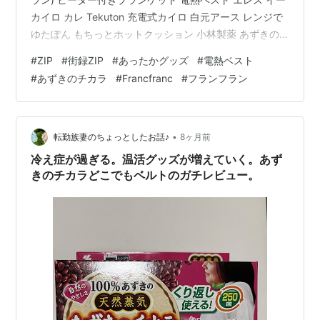
カイロ カレ Tekuton 充電式カイロ 白元アース レンジで
ゆたぽん もちっとホットクッション 小林製薬 あずきの
チカラ 首肩用 最強あったかグッズ Francfranc (フランフ
#
ZIP
#
街録ZIP
#
あったかグッズ
#
電熱ベスト
ラン) ヒーター付きブランケット 凹凸感のあるデザイン
#
あずきのチカラ
#
Francfranc
#
フランフラン
が可愛らしい、ヒーター付きのブランケットです。柔ら
かな心地のよい肌触りで、生地の端までヒーターが入っ
ているから、全身を覆った際に足先まで温めることがで
きます。無段階で温度…
•
転勤族妻のちょっとしたお話♪
8ヶ月前
冷え症が過ぎる。温活グッズが増えていく。あず
きのチカラどこでもベルトのガチレビュー。