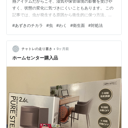
熱アイテムだからこそ、湿気や保管環境の影響を受けや
すく、状態の変化に気づきにくいこともあります。 この
記事では、虫が発生する原因から衛生的に保つ方法、さ
らに虫を見つけたときの安全な対処法まで、初めての方
#
あずきのチカラ
#
虫
#
わく
#
衛生面
#
対処法
でも分かりやすく丁寧にまとめました。 読み終わるころ
には、あずきのチカラを安心して長く使えるヒントがし
っかり身につくはずです。 あなたの生活のなかで、もっ
•
と気持ちよく快適に使える存在になりますように。 あず
チャトレの走り書き
9ヶ月前
きのチカラに虫がわく原因を分かりやすく解説 あずきの
ホームセンター購入品
チカラに虫がわく原因を分かりやすく解説…