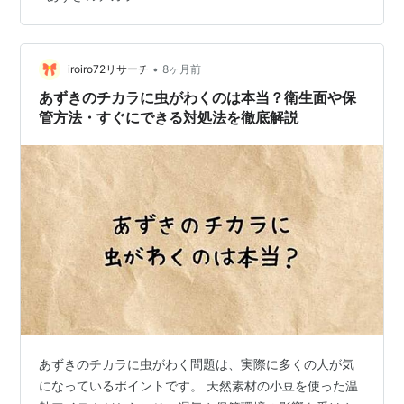
チンしてまた首～肩に巻いて。 朝ベッドから出た後リビ
ングにいるときって一気に体が冷えるけど、このおかげ
でちょっと気持ちがほんわか。 結構いいグッズだ。
1,000円…
•
iroiro72リサーチ
8ヶ月前
あずきのチカラに虫がわくのは本当？衛生面や保
管方法・すぐにできる対処法を徹底解説
あずきのチカラに虫がわく問題は、実際に多くの人が気
になっているポイントです。 天然素材の小豆を使った温