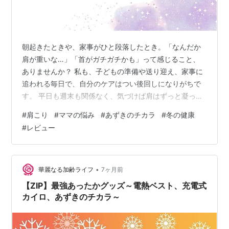
朝起きたときや、家事がひと段落したとき。「なんだか
肩が重いな…」「首がガチガチかも」って感じること、
ありませんか？ 私も、子どもの準備や送り迎え、家事に
追われる毎日で、自分のケアはつい後回しになりがちで
す。 平日も週末も関係なく、気づけば肩はずっと凝った
まま。そんな中で試してみたのが、小林製薬 あずきのチ
#
肩こり
#
ママの悩み
#
あずきのチカラ
#
冬の健康
カラ 首肩用でした。 朝のちょっとした時間や、夜寝る前
#
レビュー
に使うだけで、じんわり温かく、体だけじゃなく気持ち
までゆるむ感じ✨今回は、私が実際に使って感じたこと
を、そのままお話しします💕 肩こりが本当にきつくて買
ったのはこれ 私が手に取ったのは 小林製薬 あずきのチ
•
華麗なる加齢ライフ
7ヶ月前
カラ 首肩用。正直、最初は「ちょっ…
【ZIP】最強あったかグッズ～電熱ベスト、充電式
カイロ、あずきのチカラ～