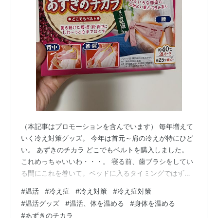
（本記事はプロモーションを含んでいます） 毎年増えて
いく冷え対策グッズ。 今年は首元～肩の冷えが特にひど
い。 あずきのチカラ どこでもベルトを購入しました。
これめっちゃいいわ・・・。 寝る前、歯ブラシをしてい
る間にこれを巻いて。ベッドに入るタイミングではず
す。そしていつも使っているホットアイマスクをつけ
#
温活
#
冷え症
#
冷え対策
#
冷え症対策
る。 →即寝落ち。 アイマスクもあずきのやつです↓
#
温活グッズ
#
温活、体を温める
#
身体を温める
tenkinzumadabe.hatenablog.com 朝起きて、ベルトを
#
あずきのチカラ