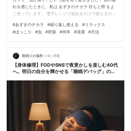
れを感じたときに、私は あずきのチカラ 目もと用 をよ
く使っています。 電子レンジで温めるだけで使えるの
で、とても便利ですよね。 ところが、ネットやブログを
#
あずきのチカラ
#
繰り返し使える
#
リラックス
読んでいると 「虫が湧いた」という話を書いている人が
#
ほっこり
#
虫
#
対策
#
何年
#
清潔
#
方法
いて驚きました。 正直、「本当にそんなことがある
の？」と思いました。 私は何年も使っていますが、虫が
湧いたことは一度もありません。 もちろん環境や保管方
法なども関係するのかもしれませんが、 自分なりに気を
•
雨宿りの場所
6ヶ月前
つけていることが1つあります。(…
【身体修理】FODやSNSで夜更かしを楽しむ40代
へ。明日の自分を輝かせる「睡眠デバッグ」のス
スメ