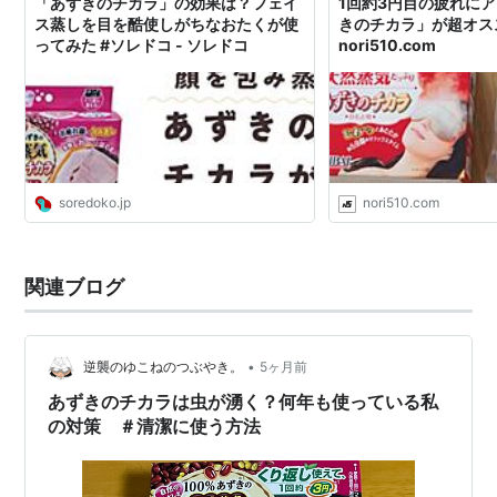
「あずきのチカラ」の効果は？フェイ
1回約3円目の疲れに
ス蒸しを目を酷使しがちなおたくが使
きのチカラ」が超オスス
ってみた #ソレドコ - ソレドコ
nori510.com
soredoko.jp
nori510.com
関連ブログ
•
逆襲のゆこねのつぶやき。
5ヶ月前
あずきのチカラは虫が湧く？何年も使っている私
の対策 ＃清潔に使う方法