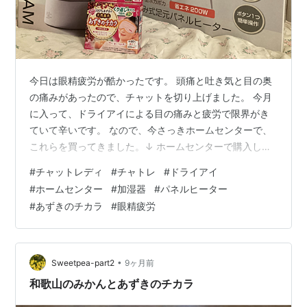
今日は眼精疲労が酷かったです。 頭痛と吐き気と目の奥
の痛みがあったので、チャットを切り上げました。 今月
に入って、ドライアイによる目の痛みと疲労で限界がき
ていて辛いです。 なので、今さっきホームセンターで、
これらを買ってきました。↓ ホームセンターで購入した
商品がこちら。左から、スチーム式加湿器、ホットアイ
#
チャットレディ
#
チャトレ
#
ドライアイ
マスク「あずきのチカラ」、折り畳み足元パネルヒータ
#
ホームセンター
#
加湿器
#
パネルヒーター
ー、以上3点。 あずきのチカラ以外は、こんな行き当た
#
あずきのチカラ
#
眼精疲労
りばったりで買いたくなかったなあ…。 もっとネットで
調べて、極上のいいやつだったり、デザインが気に入っ
たものを買いたかったです。 でも、このままだと明日の
稼働も危ぶまれているので、致し方なし…
•
Sweetpea-part2
9ヶ月前
和歌山のみかんとあずきのチカラ