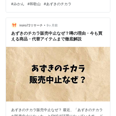
薄いのが伝わりますか？ 今回のみかんも甘味も強く、少
#
みかん
#
和歌山
#
あずきのチカラ
しだけ酸味もあり とても濃いお味 この品種がこの時期に
しかないことが とっても残念ですが・・・ 糖度が高い分
あしも早いので 頑張って食べなくちゃ！！ そしてリハビ
•
リでしていただくホットパックが とても気持ちよくて、
iroiro72リサーチ
9ヶ月前
家ではホカロンを 代用していましたが こんなものを見つ
あずきのチカラ販売中止なぜ？噂の理由・今も買
けて買っ…
える商品・代替アイテムまで徹底解説
あずきのチカラ販売中止なぜ？ 最近、「あずきのチカラ
が販売中止になった」とSNSで話題になっています。 ド