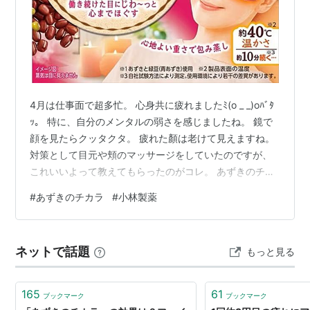
4月は仕事面で超多忙。 心身共に疲れましたﾐ(o _ _)oﾊﾞﾀ
ｯ。 特に、自分のメンタルの弱さを感じましたね。 鏡で
顔を見たらクッタクタ。 疲れた顏は老けて見えますね。
対策として目元や頬のマッサージをしていたのですが、
これいいよって教えてもらったのがコレ。 あずきのチカ
ラ・目もと用 電子レンジで中のあずきを温めて目の上に
#
あずきのチカラ
#
小林製薬
置くという、蒸しタオルみたいなグッズです。 600Wで
30秒。 ちょうど良い暖かさ。 10分を目安に使用との事
で、ベッドの上で試してみました。 メッチャ気持ち良く
ネットで話題
もっと見る
て、すぐに眠ってて、10分タイマーで目が覚めました
(笑)。 これは良い+.ﾟ(*´∀`)bﾟ+.ﾟｲｲﾈｪ。 …
165
61
ブックマーク
ブックマーク