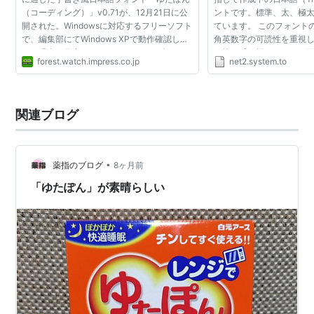
（コーディング）」v0.71が、12月21日に公
ントです。標準、太、極太
開された。Windowsに対応するフリーソフト
ています。 このフォント
で、編集部にてWindows XPで動作確認し
角英数字の可読性を重視し
た。現在、作者のホームページからダウンロ
の統一感が損なわれても
forest.watch.impress.co.jp
net2.system.to
ードできる。 「ゆたぽん（コーディング）」
（[,.][;:][Ｉｌ1][0O
は、英数字や記号、ひら...
半角の区別も出来...
関連ブログ
•
薬指のブログ
8ヶ月前
「ゆたぽん」が素晴らしい