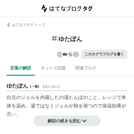
はてなブログ トップ
ゆたぽん
このタグでブログを書く
言葉の解説
ネットで話題
関連ブログ
ゆたぽん
(
一般
)
【
ゆたぽん
】
白元のジェルを内蔵したの湯たんぽのこと。レンジで本
体を温め、湯ではなくジェルが熱を保つので保温効果が
高い。
解説の続きを読む
ラインナップ