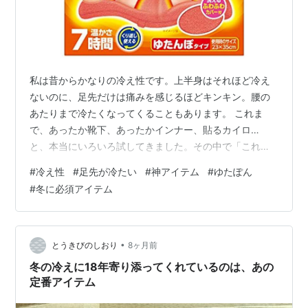
私は昔からかなりの冷え性です。上半身はそれほど冷え
ないのに、足先だけは痛みを感じるほどキンキン。腰の
あたりまで冷たくなってくることもあります。 これま
で、あったか靴下、あったかインナー、貼るカイロ…
と、本当にいろいろ試してきました。その中で「これが
一番！」と自信を持っておすすめできるグッズがありま
#
冷え性
#
足先が冷たい
#
神アイテム
#
ゆたぽん
す。 🔥それは…「レンジでゆたぽん Lサイズ ぽかぽか快
#
冬に必須アイテム
適睡眠 くりかえし使える 保温」 レンジでゆたぽん Lサイ
ズ ぽかぽか快適睡眠 くりかえし使える 保温 ゆたぽん
Amazon 名前のとおり、電子レンジでチンするだけのシ
ンプルさ。この“手軽さ”が、まず最高なんです。 ● 表裏
•
とうきびのしおり
8ヶ月前
3分ずつチンするだけ…
冬の冷えに18年寄り添ってくれているのは、あの
定番アイテム