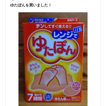
くて、やわらかい…
ゆたぽんを買いました！