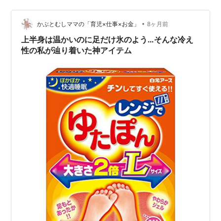
入ってました。重いもの持つのアリの立ち仕事だったの
で、毎日体は相当疲れてました。あとから思ったけど、
•
あれはきっと「気絶」だったのだと思う。ベットに横に
かぶとむしママの「育児×仕事×お金」
8ヶ月前
なると同時に意識なかったし。 そのかわりといっては何
上半身は温かいのに足だけ氷のよう…そんな冷え
ですが、中途覚醒はあります。それは毎日…
性の私が辿り着いた神アイテム