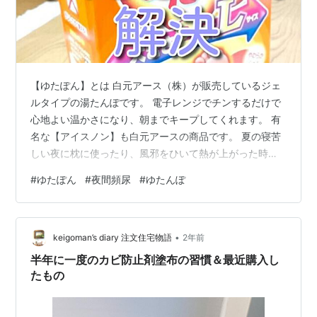
【ゆたぽん】とは 白元アース（株）が販売しているジェ
ルタイプの湯たんぽです。 電子レンジでチンするだけで
心地よい温かさになり、朝までキープしてくれます。 有
名な【アイスノン】も白元アースの商品です。 夏の寝苦
しい夜に枕に使ったり、風邪をひいて熱が上がった時、
頭を冷やすために 冷凍室にキープしているご家庭も多い
#
ゆたぽん
#
夜間頻尿
#
ゆたんぽ
と思います。 【ゆたぽん】は、足元を温める従来の湯た
んぽの替わりとなります。 柔らかい素材のカバー付きで
とても温かいです。 繰り返し使えるので、使い捨てカイ
•
ロよりも環境にやさしく、電気毛布より経済的だと思い
keigoman’s diary 注文住宅物語
2年前
ます。 Lサイズと普通サイズがあります。 Lサイズは2倍
半年に一度のカビ防止剤塗布の習慣＆最近購入し
の大きさなので、温かさも満足…
たもの