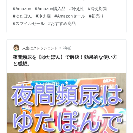
レンジでゆたぽん Lサイズ 入浴剤1個おまけ付き 湯たん
#
Amazon
#
Amazon購入品
#
冷え性
#
冷え対策
ぽ 電子レンジ 温かい 寒さ対策 リラックス 疲労回復 日本
#
ゆたぽん
#
冷え症
#
Amazonセール
#
初売り
製 【Amazon.co.jp限定】ゆたぽんAmazon 冷え症にうっ
#
スマイルセール
#
おすすめ商品
てつけ！ これは私が使っているLサイズと一緒のやつか
な、多分。tenkinzumadabe.hatenablog.com 夫が育休
中寝不足のせいか、血行…
•
人生はクレッシェンド
2年前
夜間頻尿を【ゆたぽん】で解決！効果的な使い方
と感想。