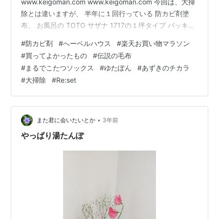
www.keigoman.com www.keigoman.com 今回は、大掃
除とは違いますが、 半年に１回行っている 防カビ剤塗
布。 お風呂の TOTO サザナ 1717の１坪タイプ パッキン
部分に 防カビ剤を塗っていきます。 使うのは、コチラ。
#
防カビ剤
#
へーベルハウス
#
楽天お買い物マラソン
防カビ剤を、瓶に出し、 筆で塗っていきます。 ぬりぬ
#
買ってよかったもの
#
伝説の毛布
り… ぬりぬり… ぬりぬり 窓の部分にも ぬりぬり… お風
#
まるでこたつソックス
#
ゆたぽん
#
あずきのチカラ
呂のふたにも、 ぬりぬり… 乾かして、 二度塗りして さ
#
大掃除
#
Re:set
らに乾かせば完了！ これで、また半年は カビが生えてき
ません。 本当に…
•
また君に会いたいとか
3年前
やっぱり湯たんぽ