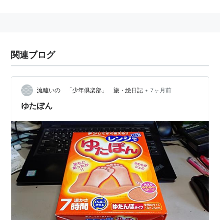
白元 レンジでゆたぽん
出版社/メーカー:
白元アース
発売日:
2000/07/07
メディア:
ヘルスケア&ケア用品
関連ブログ
購入
: 14人
クリック
: 49回
この商品を含むブログ (90件) を見る
•
流離いの 「少年倶楽部」 旅・絵日記
7ヶ月前
ゆたぽん
レンジでゆたぽん Lサイズ
出版社/メーカー:
白元アース
発売日:
2006/08/23
メディア:
ヘルスケア&ケア用品
購入
: 7人
クリック
: 37回
この商品を含むブログ (9件) を見る