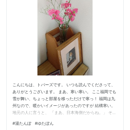
こんにちは、トパーズです。 いつも読んでくださって、
ありがとうございます。 まあ、寒い寒い。 ここ福岡でも
雪が舞い、ちょっと部屋を移っただけで寒っ！ 福岡は九
州なので、暖かいイメージがあったのですが 結構寒い。
地元の人に言うと、 「まあ、日本海側だからね。」 そう
か、日本海側だったんだ。 納得。 「赤いスイートピー」
#
湯たんぽ
#
ゆたぽん
で春を待つ 寒い夜は「湯たんぽ」に限ります！ 私は「電