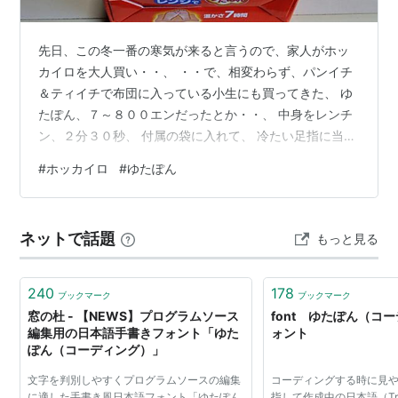
レンジでゆたぽん 首・肩用
出版社/メーカー:
白元アース
メディア:
ヘルスケア&ケア用品
先日、この冬一番の寒気が来ると言うので、家人がホッ
購入
: 19人
クリック
: 113回
カイロを大人買い・・、 ・・で、相変わらず、パンイチ
この商品を含むブログ (15件) を見る
＆ティイチで布団に入っている小生にも買ってきた、 ゆ
たぽん、７～８００エンだったとか・・、 中身をレンチ
ン、２分３０秒、 付属の袋に入れて、 冷たい足指に当て
て、あったかい・・、 さすが、朝には生ぬるく冷えては
#
ホッカイロ
#
ゆたぽん
いるのだが、グー・・、 ムカシの電気アンカを思い出
す・・、 難は蹴飛ばすのか、朝には布団の中で行方不明
(笑)・・、 若かった頃、 着物＆素足＆下駄で下北を親友
ネットで話題
もっと見る
Ｍと闊歩してた頃を思い出し、 幾星霜幾星霜・・、 足の
冷たさをカンジ、ウチでは去年秋からスリッパ着用、時
には厚手の靴下も・・、 あ…
240
178
ブックマーク
ブックマーク
窓の杜 - 【NEWS】プログラムソース
font ゆたぽん（コ
編集用の日本語手書きフォント「ゆた
ォント
ぽん（コーディング）」
文字を判別しやすくプログラムソースの編集
コーディングする時に見
に適した手書き風日本語フォント「ゆたぽん
指して作成中の日本語（Tru