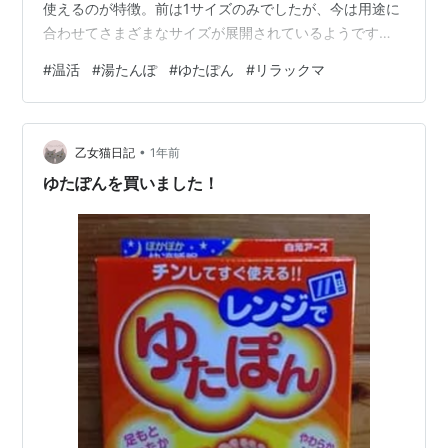
使えるのが特徴。前は1サイズのみでしたが、今は用途に
合わせてさまざまなサイズが展開されているようです。
私が愛用しているのは、定番タイプとおしりホット。 白
#
温活
#
湯たんぽ
#
ゆたぽん
#
リラックマ
元アース｜Hakugen Earth レンジでゆたぽん 1個価格:
693 円楽天で詳細を見る 白元アース レンジでゆたぽん
おしりホット 33053-0価格: 1410 円楽天で詳細を見る
•
定番タイプは、寝る前の足の冷えがひどいので、布団に
乙女猫日記
1年前
入れて使っています。 また、おしりホットは、デスク…
ゆたぽんを買いました！