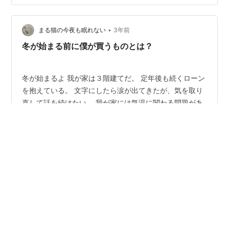
気あんか」や「電気毛布」類がどうも苦手で お湯を沸か
して入れる「湯たんぽ」派でした。 翌朝、湯たんぽの湯
•
（十分温かい）を洗濯の下洗いに使ってたのですが、 娘
まる猫の今夜も眠れない
3年前
が家を出た頃から、何だか面倒くさくなって、 ペットボ
冬が始まる前に僕が買うものとは？
トルにお湯を入れて…
冬が始まるよ 我が家は３階建てだ。 定年後も続くローン
を抱えている。 文字にしたら涙が出てきたが、気を取り
直して話を続けたい。 我が家には気温に関わる問題があ
る。 そう、１階と３階では気温が劇的に違うのだ。 １階
は夏場に素晴らしく涼しく、エアコン無しで８月くらい
までいける。 しかし冬場は底冷えして、床を素足では歩
#
冬の必需品
#
マストバイアイテム
#
ゆたぽん
けないほど寒い。 毛布に包まっても震えが止まらないと
きがある。 ３階は夏場はサウナと化して、下手に昼寝す
ると熱中症になる。 しかし冬場は日差しが優しく注ぎ込
身近にある美味しいものや、時々日々のことを綴るブログ
み、暖房なしでも問題ない。 いらすとや
•
3年前
(www.irasutoya.com) 我が家では奥様が主権者であり、
☆ゆたぽん☆
彼女が寝る場所を決め…