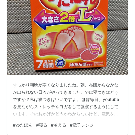
すっかり朝晩が寒くなりましたね。朝、布団からなかな
か出られない日々がやってきました。では寝つきはどう
ですか？私は寝つきはいいですよ。 ほぼ毎日、youtube
を見ながらストレッチやヨガをして就寝するようにして
います。そのおかげかどうかわからないけど、電気を消
すとわずか数分で寝付きます。 そもそも昔からすぐに寝
#
ゆたぽん
#
寝る
#
冷える
#
電子レンジ
つけるタイプで、仕事してるときなんかは、「秒」で寝