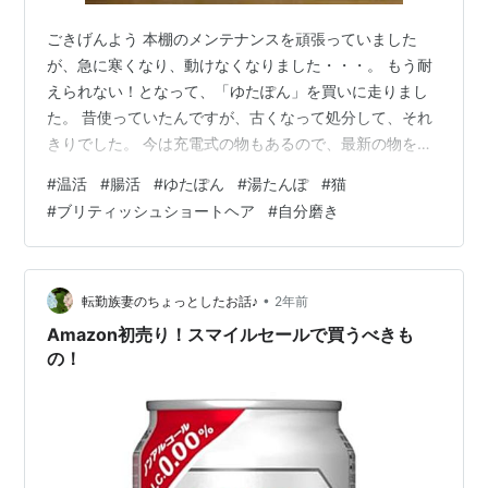
ごきげんよう 本棚のメンテナンスを頑張っていました
が、急に寒くなり、動けなくなりました・・・。 もう耐
えられない！となって、「ゆたぽん」を買いに走りまし
た。 昔使っていたんですが、古くなって処分して、それ
きりでした。 今は充電式の物もあるので、最新の物を買
おうかとも思ったのですがやめました。 ものぐさなので
#
温活
#
腸活
#
ゆたぽん
#
湯たんぽ
#
猫
「充電を忘れる→放置→それきり」の未来が見えてしま
#
ブリティッシュショートヘア
#
自分磨き
って・・・ さっそく開封です！ 中身は、ゆたぽんとカバ
ー。 大豆が興味津々で近づいてきました。 くんくん ゼ
リー状なので、カバーにも難なく入りました。 あったか
くて、やわらかいって最高ですよね ２Lサイズもあった
•
転勤族妻のちょっとしたお話♪
2年前
のですが、通常の小さいサイズに…
Amazon初売り！スマイルセールで買うべきも
の！