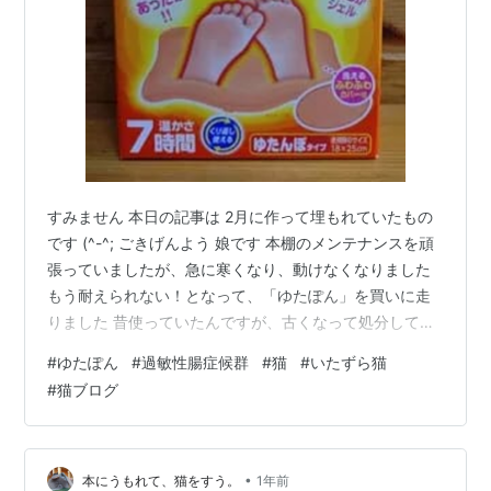
すみません 本日の記事は 2月に作って埋もれていたもの
です (^-^; ごきげんよう 娘です 本棚のメンテナンスを頑
張っていましたが、急に寒くなり、動けなくなりました
もう耐えられない！となって、「ゆたぽん」を買いに走
りました 昔使っていたんですが、古くなって処分して、
それきりでした。 今は充電式の物もあるので、最新の物
#
ゆたぽん
#
過敏性腸症候群
#
猫
#
いたずら猫
を買おうかとも思ったのですがやめました。 ものぐさな
#
猫ブログ
ので「充電を忘れる→放置→それきり」の未来が見えて
しまって・・・ さっそく開封です 中身は、ゆたぽんとカ
バー。 大豆が興味津々で近づいてきました くんくん ゼ
リー状なので、カバーにも難なく入りました。 あったか
•
本にうもれて、猫をすう。
1年前