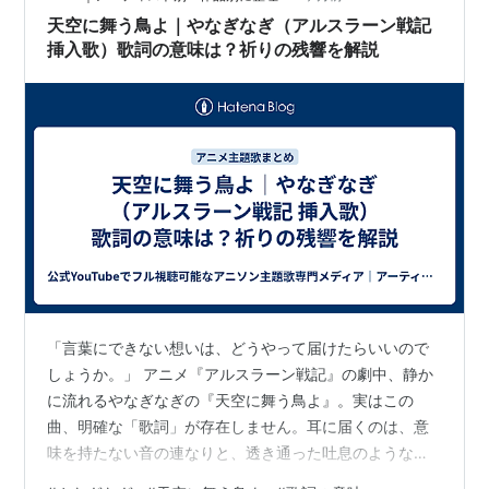
シャプール、イスファハーン：小西克幸
天空に舞う鳥よ｜やなぎなぎ（アルスラーン戦記
トゥース：土田大
挿入歌）歌詞の意味は？祈りの残響を解説
ザラーヴァント
：小野友樹
ルーシャン：小山力也
ヘイルターシュ：山本格
イノケンティス七世
：桜井敏治
ギスカール
：子安武人
ボダン：斎藤志郎
サーム：家中宏
ザンデ：森田成一
エトワール
：内山夕実
「言葉にできない想いは、どうやって届けたらいいので
ラジェンドラ
：鳥海浩輔
しょうか。」 アニメ『アルスラーン戦記』の劇中、静か
ガーデーヴィ：千葉進歩
に流れるやなぎなぎの『天空に舞う鳥よ』。実はこの
ジャスワント
：羽多野渉
曲、明確な「歌詞」が存在しません。耳に届くのは、意
ナレーション：鈴木英一郎
味を持たない音の連なりと、透き通った吐息のような調
べだけ。 「歌詞の意味」を探してここに辿り着いたあな