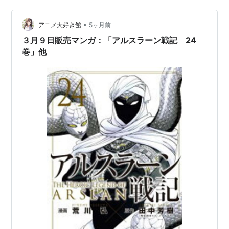
に込められた「祈り」の正体を徹底解説。ただの楽曲解
説を超えて、絶望の淵で立ち上がるための「心の灯火」
•
アニメ大好き館
5ヶ月前
を、あなたと一緒に見つけ出します。 まずは音…
３月９日販売マンガ：「アルスラーン戦記 24
巻」他