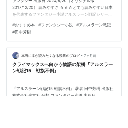
ァンタジー 出版日 2020/8/20（オリジナル版
2017/12/20） 読みやすさ ☆☆☆とても読みやすい日本
を代表するファンタジー小説アルスラーン戦記シリーズ
も、今回の『アルスラーン戦記16 天蓋無限』で最終回で
#
おすすめ本
#
ファンタジー小説
#
アルスラーン戦記
す。 文庫版解説では、「物語の中に1つの歴史がある」と
#
田中芳樹
評価されるアルスラーン戦記のクライマックスをお楽し
みくださいね。ランキング参加中読書素適な読書ブログ
が集まるグループです↑ 『アルスラーン戦記16 天蓋無
限』 恐怖と欲 『アルスラーン戦記16 天蓋無限』の登場
•
本当に本が読みたくなる読書のブログ
7ヶ月前
人物…
クライマックスへ向かう物語の架橋『アルスラー
ン戦記15 戦旗不倒』