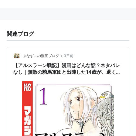
2016年7月から8月まで第2期『
アルスラーン戦記 風塵
乱舞
』が放送。
スタッフ
関連ブログ
漫画：荒川弘（講談社「別冊少年マガジン」連載）
原作：田中芳樹（光文社カッパ・ノベルス刊）
•
ぷなず～の漫画ブログ
3日前
監督：阿部記之
【アルスラーン戦記】漫画はどんな話？ネタバレ
シリーズ構成：上江洲誠
なし｜無敵の騎馬軍団と出陣した14歳が、退くと
チーフキャラクターデザイン：小木曽伸吾
きには騎士ひとりと二人だけになっている
キャラクターデザイン：田澤潮、渡邊和夫
アクション監督：木村智
コンセプトデザイン：新妻大輔
美術監督：工藤ただし
背景：スタジオパインウッド
色彩設計：篠原愛子