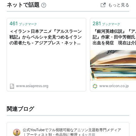
ネットで話題
もっと見る
アルスラーン
：小林裕介
まで説明されない。気づいたときには護衛は散り、馬上
に残っているのは自分だけだった。 半日で、勝ち戦の予
ダリューン
：細谷佳正
定が国の崩壊に変わる。王都エクバターナは敵の…
461
281
ナルサス
：浪川大輔
ブックマーク
ブックマーク
＜イラン＞日本アニメ『アルスラーン
『銀河英雄伝説』『ア
エラム
：花江夏樹
戦記』からペルシャ史見つめるイラン
記』作家・田中芳樹氏
ギーヴ
：KENN
の若者たち - アジアプレス・ネットワ
出血を発症 現在は介
ーク
リ継続
ファランギース
：坂本真綾
アルフリード
：沼倉愛美
ヒルメス
（銀仮面卿）：梶裕貴
アンドラゴラス三世
：菅生隆之
タハミーネ
：田中敦子
www.asiapress.org
www.oricon.co.jp
オスロエス五世
：石塚運昇
ヴァフリーズ
：津田英三
関連ブログ
カーラーン
：大川透
キシュワード
：安元洋貴
クバード
：三宅健太
公式YouTubeでフル視聴可能なアニソン主題歌専門メディア
•
｜アーティスト別・作品別に整理
4ヶ月前