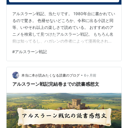
アルスラーン戦記、当たりです。 1980年台に書かれてい
るので驚き。 色褪せないどころか、令和に出る小説と同
等、いやそれ以上の楽しさで読めている。 おすすめのア
ニメを検索して見つけたアルスラーン戦記。 もちろん名
前は知ってるし、ハガレンの作者によって漫画化されて
いるのも知ってる。 調べてみると漫画原作ではなく小説
#
アルスラーン戦記
が原作とのこと。 これは原作読むしかないと、小説で読
んでいます。 全16巻の今7巻を読んでいるけど、全然面
白さがペースダウンしない。中弛みが一切無い。凄すぎ
•
個性豊かで愛着湧く主人公キャラたち。敵のキャラも際
本当に本が読みたくなる読書のブログ
6ヶ月前
立ってて良いです。 他に積読している小説あるのに読み
アルスラーン戦記完結巻までの読書感想文
終わったら次の巻を買っちゃ…