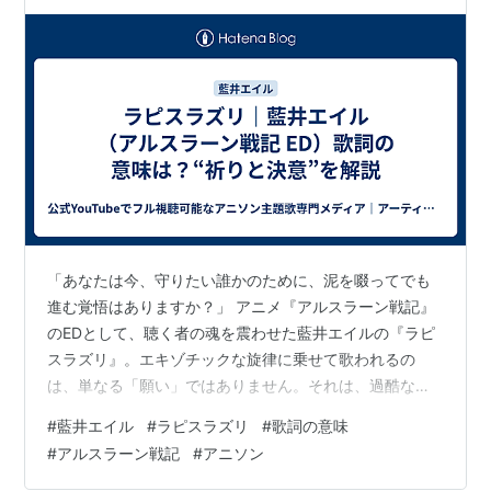
作者:
荒川 弘
発売日:
2014/05/09
メディア:
コミック
アルスラーン戦記(3) (講談社コミ
ックス)
作者:
荒川 弘
発売日:
2015/02/09
「あなたは今、守りたい誰かのために、泥を啜ってでも
メディア:
コミック
進む覚悟はありますか？」 アニメ『アルスラーン戦記』
のEDとして、聴く者の魂を震わせた藍井エイルの『ラピ
スラズリ』。エキゾチックな旋律に乗せて歌われるの
は、単なる「願い」ではありません。それは、過酷な運
著者: 田中芳樹、荒川弘
命に抗い、大切な人を照らす「星」になろうとする、静
#
藍井エイル
#
ラピスラズリ
#
歌詞の意味
かすぎるほどに熱い「決意」の物語です。 理想が崩れ去
「アルスラーン戦記」のマンガのコマをアルで探す
#
アルスラーン戦記
#
アニソン
り、明日が見えない夜。なぜこの曲の「蒼」は、私たち
の乾いた心にこれほど深く染み渡るのか。 今回は、歌詞