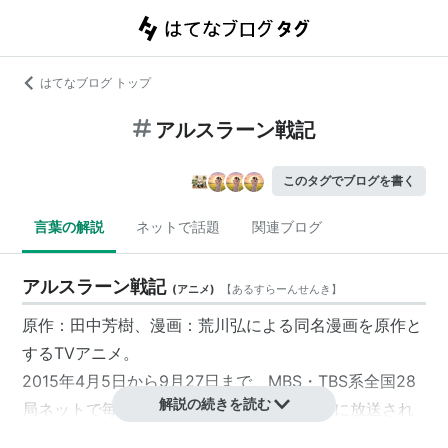
はてなブログ トップ
アルスラーン戦記
このタグでブログを書く
言葉の解説
ネットで話題
関連ブログ
アルスラーン戦記
(
アニメ
)
【
あるすらーんせんき
】
原作：田中芳樹、漫画：荒川弘による同名漫画を原作と
するTVアニメ。
2015年4月5日から9月27日まで、MBS・TBS系全国28
解説の続きを読む
局ネットで毎週日曜17:00〜17:30（日5枠）に放送され
た。全25話。