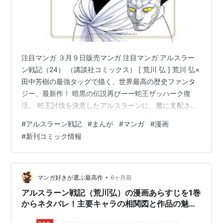
注目マンガ ３月９日販売マンガ 注目マンガ アルスラー
ン戦記（24） （講談社コミックス） [ 荒川 弘 ] 荒川 弘×
田中芳樹の最強タッグで描く、世界最高の歴史ファンタ
ジー、最新作！ 暗黒の伝説再びーー蛇王ザッハーク復
活。 蛇王討伐を決意したアルスラーンに、魔に支配され
た王都が牙を剥く！！ 著者／編集 ： 荒川 弘(著), 田中 芳
#
アルスラーン戦記
#
まんが
#
マンガ
#
漫画
樹(原著) アルスラーン戦記（24） （講談社コミックス）
#
新刊コミック情報
[ 荒川 弘 ] 楽天で購入 ３月９日販売マンガ 魔女と傭兵
（8） （KCデラックス） [ 宮木 真人 ] 楽天で購入 WIND
BREAKER（25） （講談社コミックス） [ にい さとる ]
楽天で…
•
マンガ好きが選ぶ最高作
6ヶ月前
アルスラーン戦記（荒川弘）の漫画あらすじを1巻
からネタバレ！主要キャラの相関図と作品の魅力
を紹介