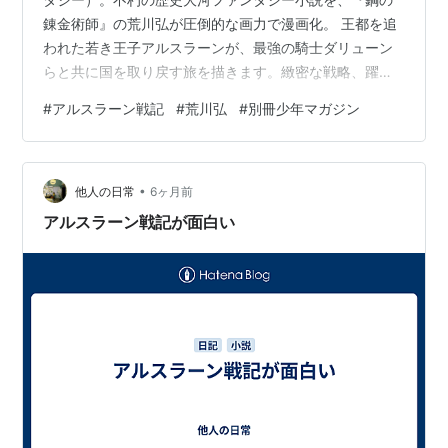
錬金術師』の荒川弘が圧倒的な画力で漫画化。 王都を追
われた若き王子アルスラーンが、最強の騎士ダリューン
らと共に国を取り戻す旅を描きます。緻密な戦略、躍動
感あふれる合戦シーン、そして少年の成長物語が絶妙に
#
アルスラーン戦記
#
荒川弘
#
別冊少年マガジン
融合した、全世代が熱くなれる最高傑作です。
•
他人の日常
6ヶ月前
アルスラーン戦記が面白い