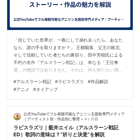
講談社版
荒川弘によるコミカライズ。別冊少年マガジン（講談
社）にて2013年8月号より連載中。2015年4月よりテレ
ビアニメが放送。
「信じていた世界が、一夜にして崩れ去ったら。あなた
コミックス
なら、誰の手を取りますか？」 王都陥落、父王の敗北、
そして信頼していた者たちの裏切り。田中芳樹氏による
不朽の名作『アルスラーン戦記』は、単なる「王位奪
アルスラーン戦記(1) (講談社コミ
還」の物語ではありません。それは、何も持たない弱き
ックス)
王子アルスラーンが、過酷な砂塵の中で「真の王とは何
作者:
荒川 弘
#
アルスラーン戦記
#
ラピスラズリ
#
作品解説
か」を問い続ける、血と砂の英雄譚です。 荒木飛呂彦氏
発売日:
2014/04/09
#
アニメ
#
タイアップ
メディア:
コミック
や荒川弘氏をも魅了し、時代を超えて愛され続けるこの
作品には、現代の私たちが忘れてしまった「気高き意
志」が息づいています。 今回は、その壮大な世界観から
公式YouTubeでフル視聴可能なアニソン主題歌専門メディア
胸を熱くするストーリーの魅力までを徹底解説。少年が
•
｜アーティスト別・作品別に整理
4ヶ月前
王へと成る、その「伝説」の幕開けを共に目撃しまし…
ラピスラズリ｜藍井エイル（アルスラーン戦記
アルスラーン戦記(2) (講談社コミ
ED）歌詞の意味は？“祈りと決意”を解説
ックス)