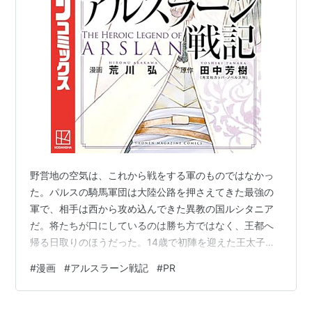
CGディレクター：鈴木大介
モデリングディレクター：足立博志
3DCGI：サンジゲン
撮影監督：増元由紀大
撮影：グラフィニカ
編集：長谷川舞
音響監督：明田川仁
音響効果：小山恭正
音響制作：マジックカプセル
野営地の空気は、これから戦をする軍のものではなかっ
音楽：岩代太郎
た。パルスの騎馬軍団は大陸公路を押さえてきた最強の
音楽制作：NBCユニバーサル・エンターテイメント
軍で、相手は西から攻め込んできた異教の国ルシタニア
アニメーション制作：ライデンフィルム×サンジゲン
だ。将たちが口にしているのは勝ち方ではなく、王都へ
帰る日取りのほうだった。14歳で初陣を迎えた王太子ア
製作：「アルスラーン戦記」製作委員会、毎日放送
ルスラーンも、その空気の中に立っている。 ところがア
（MBS）
#
漫画
#
アルスラーン戦記
#
PR
トロパテネの平原に霧が降りる。白く潰れた視界の向こ
うで火の手が上がり、味方の隊列が味方の側から崩れて
キャスト
いく。何が起きているのか、列の中にいる少年には最後