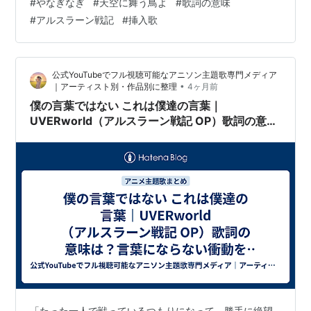
#
やなぎなぎ
#
天空に舞う鳥よ
#
歌詞の意味
主題歌
たに、まず伝えたいことがあります。この曲が描いてい
#
アルスラーン戦記
#
挿入歌
るのは、理屈や言葉を超えた先にある、圧倒的な「祈り
第1クール
の残響」です。 なぜ、意味を持たないはずの音が、これ
ほどまでに胸を締め付けるのか。今回は、歌詞がないか
オープニングテーマ「
僕の言葉ではない これは僕達の
公式YouTubeでフル視聴可能なアニソン主題歌専門メディア
らこそ無限に広がる「空白」の正体を紐解きます。少し
言葉
」
•
｜アーティスト別・作品別に整理
4ヶ月前
だけ思考を止めて、音の中に溶けていくような感覚…
僕の言葉ではない これは僕達の言葉｜
作詞・作曲：TAKUYA∞ / 編曲：UVERworld、平出
UVERworld（アルスラーン戦記 OP）歌詞の意味
悟 / 歌：UVERworld
は？言葉にならない衝動を解説
エンディングテーマ「
ラピスラズリ
」
作詞：Eir、加藤裕介 / 作曲・編曲：加藤裕介 / 歌：
藍井エイル
第2クール
オープニングテーマ「
渦と渦
」
作詞・作曲：光村龍哉 / 編曲：NICO Touches the
Walls & Takashi Asano / 歌：NICO Touches the
Walls
「たった一人で戦っているつもりになって、勝手に絶望