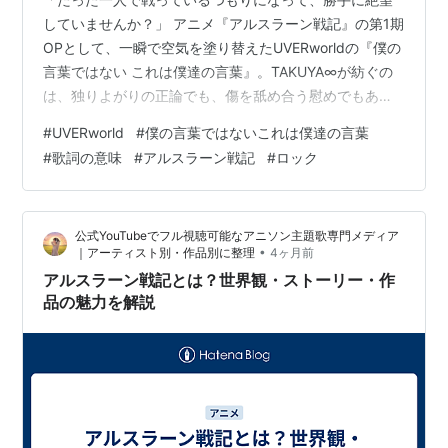
していませんか？」 アニメ『アルスラーン戦記』の第1期
エンディングテーマ「
One Light
」
OPとして、一瞬で空気を塗り替えたUVERworldの『僕の
作詞・作曲・編曲：梶浦由記 / 歌：Kalafina
言葉ではない これは僕達の言葉』。TAKUYA∞が紡ぐの
は、独りよがりの正論でも、傷を舐め合う慰めでもあり
リスト::アニメ作品//タイトル/あ行
|
リスト::アニメ作
ません。それは、孤独な夜を越えてきた者同士が、言葉
品//2015年
#
UVERworld
#
僕の言葉ではないこれは僕達の言葉
を超えて響かせ合う「魂の共鳴」の記録です。 どれだけ
#
歌詞の意味
#
アルスラーン戦記
#
ロック
叫んでも届かない。そんな無力感に襲われる今の時代
アルスラーン戦記
(
マンガ
)
【
あるすらーんせんき
】
に、なぜこの「僕達」という響きが、これほどまでに胸
田中芳樹の同名小説を原作とする漫画。
を抉るのか。 今回は、歌詞の奥に隠された「言葉になら
公式YouTubeでフル視聴可能なアニソン主題歌専門メディア
ない衝動」を徹底解説。この記事を読み終えたとき、あ
中村地里によるものと、荒川弘によるものの2作品があ
•
｜アーティスト別・作品別に整理
4ヶ月前
なたの孤独はきっと、誰かと繋…
る。
アルスラーン戦記とは？世界観・ストーリー・作
品の魅力を解説
角川書店版
中村地里によるコミカライズ。ASUKAファンタジー
DX（角川書店）にて1991年から1996年にかけて連載さ
れた。全13巻。