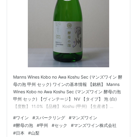
Manns Wines Kobo no Awa Koshu Sec (マンズワイン 酵
母の泡 甲州 セック) ワインの基本情報 【銘柄】 Manns
Wines Kobo no Awa Koshu Sec (マンズワイン 酵母の泡
甲州 セック) 【ヴィンテージ】 NV 【タイプ】 泡 (白)
【度数】 11.0% 【品種】 Koshu (甲州) 【生産者】
MANNS WINE CO., LTD. (マンズワイン株式会社) 【生産
#
ワイン
#
スパークリング
#
マンズワイン
国】 Japan (日本) 【県名】 Yamanashi (山梨) 【品質分
#
酵母の泡
#
甲州
#
セック
#
マンズワイン株式会社
類】 - 【購入価格】 ¥1,306 (720ml) 【評価】 (3.0) 購入
#
日本
#
山梨
情報 T…