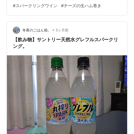
280ml。 アルコール分は11%。 原材料名は有機輸入ワイ
#
スパークリングワイン
#
チーズの生ハム巻き
ン(スペイン産)／炭酸、酸化防止剤(亜硫酸塩)。 製造者は
東京都中野区のメルシャン㈱さん。 先週、ユーコープで
買いました。 298円(税別)…
•
冬夜のごはん箱。
5ヶ月前
【飲み物】サントリー天然水グレフルスパークリ
ング。