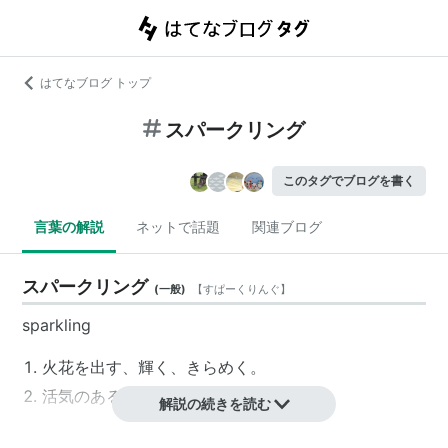
はてなブログ トップ
スパークリング
このタグでブログを書く
言葉の解説
ネットで話題
関連ブログ
スパークリング
(
一般
)
【
すぱーくりんぐ
】
sparkling
火花を出す、輝く、きらめく。
活気のある。
解説の続きを読む
(飲み物が)発泡性の。スパークリングワインなど。