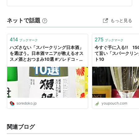
ネットで話題
もっと見る
414
275
ブックマーク
ブックマーク
ハズさない「スパークリング日本酒」
今すぐ手に入る!! 1
を選ぼう。日本酒マニアが教えるオス
て旨い「スパークリン
スメ酒とおつまみ10選 #ソレドコ - ソ
ト10
レドコ
soredoko.jp
youpouch.com
関連ブログ