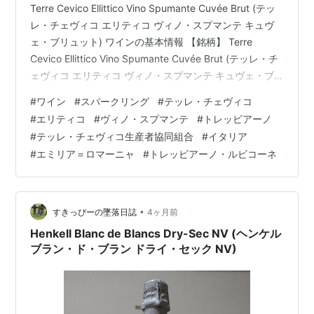
Terre Cevico Ellittico Vino Spumante Cuvée Brut (テッ
レ・チェヴィコ エリティコ ヴィノ・スプマンテ キュヴ
ェ・ブリュット) ワインの基本情報 【銘柄】 Terre
Cevico Ellittico Vino Spumante Cuvée Brut (テッレ・チ
ェヴィコ エリティコ ヴィノ・スプマンテ キュヴェ・ブ
リュット) 【ヴィンテージ】 NV 【タイプ】 泡 (白) 【度
#
ワイン
#
スパークリング
#
テッレ・チェヴィコ
数】 11.0% 【品種】 Trebbiano (トレッビアーノ) 【生産
#
エリティコ
#
ヴィノ・スプマンテ
#
トレッビアーノ
者】 Terre Cevico Soc. Coop. Agricola (テッレ・チェヴ
#
テッレ・チェヴィコ生産者協同組合
#
イタリア
ィコ生産者…
#
エミリア＝ロマーニャ
#
トレッビアーノ・ルビコーネ
•
すきっぴーの墜落日誌
4ヶ月前
Henkell Blanc de Blancs Dry-Sec NV (ヘンケル
ブラン・ド・ブラン ドライ・セック NV)