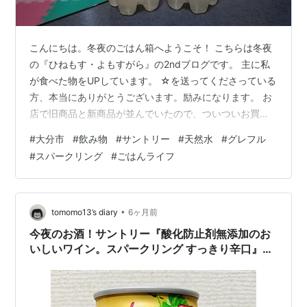
こんにちは。冬夜のごはん箱へようこそ！ こちらは冬夜
の『ひねもす・よもすがら』の2ndブログです。 主に私
が食べた物をUPしています。 ☆を送ってくださっている
方、本当にありがとうございます。励みになります。 お
店で旧商品と新商品が並んでいたので、ついついお買い
上げ。 サントリー天然水グレフルSPARKLING（スパーク
#
大分市
#
飲み物
#
サントリー
#
天然水
#
グレフル
リング）。新商品っていうよりも、リニューアルってい
#
スパークリング
#
ごはんライフ
う方が近いのかも？ 無糖だけど、しっかりグレープフル
ーツ感のある炭酸水だと思ってます。 とにもかくにも、
ごちそうさま。 ではでは、また。次のごはんでお会いし
ましょう～♪ またね♪ (@^^)/~~~ 最後まで読んでくださっ
•
tomomo13’s diary
6ヶ月前
て、あ…
今夜のお酒！サントリー『酸化防止剤無添加のお
いしいワイン。スパークリング すっきり辛口』を
飲んでみた！