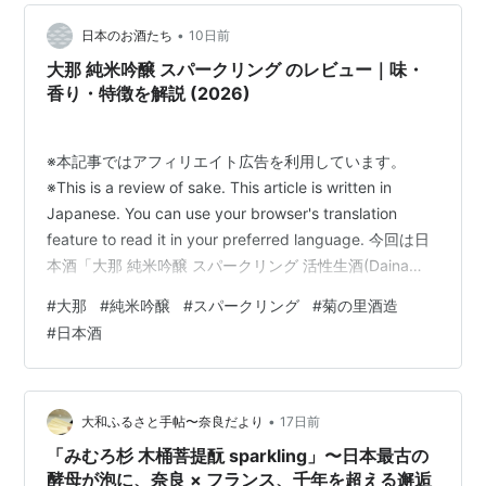
•
日本のお酒たち
10日前
大那 純米吟醸 スパークリング のレビュー｜味・
香り・特徴を解説 (2026)
※本記事ではアフィリエイト広告を利用しています。
※This is a review of sake. This article is written in
Japanese. You can use your browser's translation
feature to read it in your preferred language. 今回は日
本酒「大那 純米吟醸 スパークリング 活性生酒(Daina
Junmai Ginjo Sparkling Kassei Namazake)」のレビュー
#
大那
#
純米吟醸
#
スパークリング
#
菊の里酒造
記事です 個人的な評価 香り：★★★★☆ 甘み：
#
日本酒
★★★★☆ 酸味：★★★✭☆ (3.5 / …
•
大和ふるさと手帖〜奈良だより
17日前
「みむろ杉 木桶菩提酛 sparkling」〜日本最古の
酵母が泡に、奈良 × フランス、千年を超える邂逅