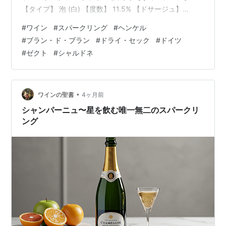
【タイプ】 泡 (白) 【度数】 11.5% 【ドサージュ】
28g/L 【品種】 白ブドウ4種のブレンド (Chardonnay
#
ワイン
#
スパークリング
#
ヘンケル
(シャルドネ)主体、他不明) 【生産者】 Henkell (ヘンケ
#
ブラン・ド・ブラン
#
ドライ・セック
#
ドイツ
ル) 【生産国】 Germany (ドイツ) 【地域】 - 【品質分
#
ゼクト
#
シャルドネ
類】 Sekt (ゼクト) 【輸入元】 三…
•
ワインの聖書
4ヶ月前
シャンパーニュ〜星を飲む唯一無二のスパークリ
ング