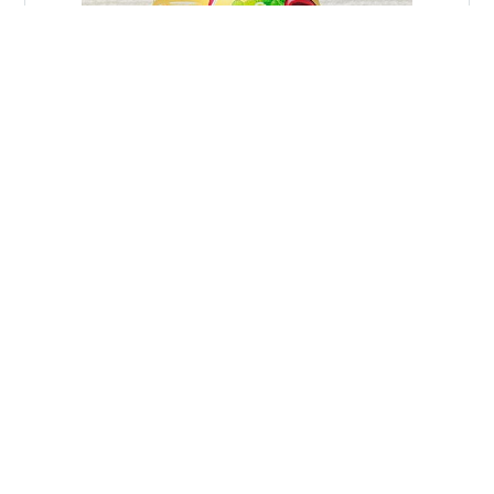
コンビニに行ったら、甘ったるいバニラ系の香水をつけ
た外国人店員さんが居て、お会計の時に手にちょっと触
れただけで、凄く気分が悪くなるほど手に移ってしまい