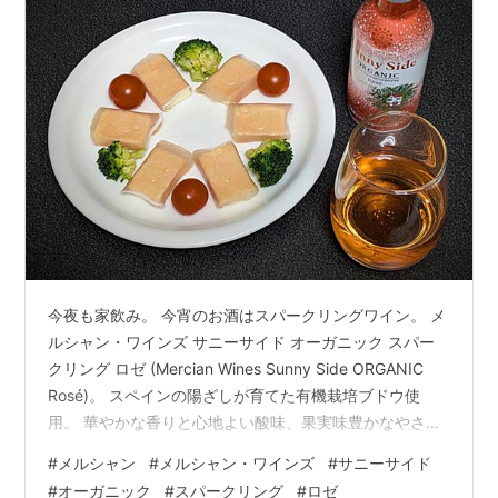
今夜も家飲み。 今宵のお酒はスパークリングワイン。 メ
ルシャン・ワインズ サニーサイド オーガニック スパー
クリング ロゼ (Mercian Wines Sunny Side ORGANIC
Rosé)。 スペインの陽ざしが育てた有機栽培ブドウ使
用。 華やかな香りと心地よい酸味、果実味豊かなやさし
い味わいのオーガニックスパークリングロゼワインとの
#
メルシャン
#
メルシャン・ワインズ
#
サニーサイド
こと。 品名は果実酒。 名称は有機ワイン。 内容量は
#
オーガニック
#
スパークリング
#
ロゼ