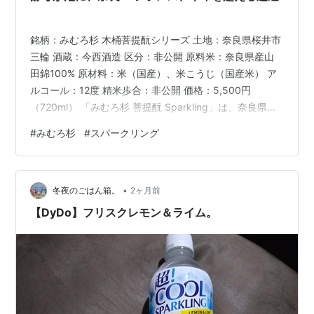
銘柄：みむろ杉 木桶菩提酛シリーズ 土地：奈良県桜井市
三輪 酒蔵：今西酒造 区分：非公開 原料米：奈良県産山
田錦100% 原材料：米（国産）、米こうじ（国産米） ア
ルコール：12度 精米歩合：非公開 価格：5,500円
（720ml） 「みむろ杉 菩提酛 Sparkling」は、奈良県桜
井市・今西酒造が醸す「みむろ杉 木桶菩提酛シリーズ」
#
みむろ杉
#
スパークリング
ブランドのスパークリング日本酒。「文化 × 歴史 × 土壌
× 手仕事」を理念に掲げる今西酒造の哲学を最も体現し
た「木桶菩提酛」 「その土地でしか造れない歴史と文化
•
を味わってほしい」という想いから生まれた。長期熟成
冬夜のごはん箱。
2ヶ月前
に向く深い味わい、奈良発の発酵芸術。 この酒は、…
【DyDo】フリスクレモン＆ライム。