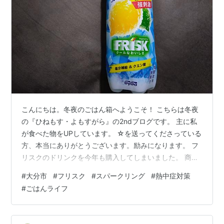
こんにちは。冬夜のごはん箱へようこそ！ こちらは冬夜
の『ひねもす・よもすがら』の2ndブログです。 主に私
が食べた物をUPしています。 ☆を送ってくださっている
方、本当にありがとうございます。励みになります。 フ
リスクのドリンクを今年も購入してしまいました。 商品
名は超！ クールスパークリング フリスクレモン＆ライ
#
大分市
#
フリスク
#
スパークリング
#
熱中症対策
ム。 缶入りのフリスクスパークリングを飲んで、お腹が
#
ごはんライフ
冷えてキューっとなったことがあるのですが(;^_^A それで
も新商品を見たら、なんか買わずにはいられませんでし
た。 しっかりフリスクって書いてあります。 実際飲んで