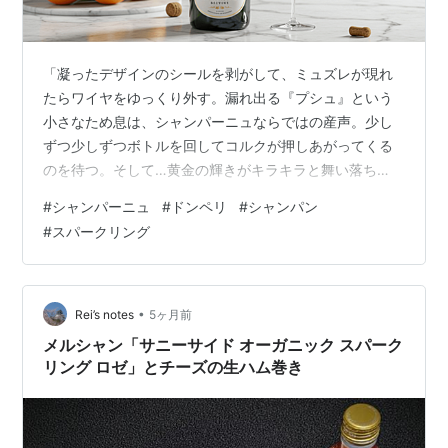
「凝ったデザインのシールを剥がして、ミュズレが現れ
たらワイヤをゆっくり外す。漏れ出る『プシュ』という
小さなため息は、シャンパーニュならではの産声。少し
ずつ少しずつボトルを回してコルクが押しあがってくる
のを待つ。そして…黄金の輝きがキラキラと舞い落ち
る。シャンパーニュには美しさと一瞬の儚さ、かけがえ
#
シャンパーニュ
#
ドンペリ
#
シャンパン
のない二度と戻らぬ一瞬が閉じ込められている」漫画
#
スパークリング
『シャンパーニュ』より。 シャンパーニュとは シャンパ
ンとの違い 他のスパークリングの違い シャンパーニュの
歴史 シャンパーニュの葡萄品種 シャンパーニュの製法
シャンパーニュの文化 シャンパーニュの糖度 代表的な有
•
Rei’s notes
5ヶ月前
名シャンパーニュ ドン・ペリニヨン ヴ…
メルシャン「サニーサイド オーガニック スパーク
リング ロゼ」とチーズの生ハム巻き