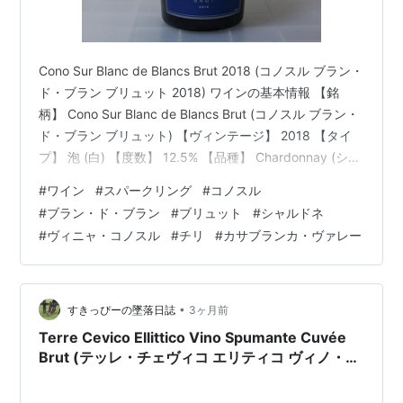
Cono Sur Blanc de Blancs Brut 2018 (コノスル ブラン・
ド・ブラン ブリュット 2018) ワインの基本情報 【銘
柄】 Cono Sur Blanc de Blancs Brut (コノスル ブラン・
ド・ブラン ブリュット) 【ヴィンテージ】 2018 【タイ
プ】 泡 (白) 【度数】 12.5% 【品種】 Chardonnay (シャ
ルドネ) 【生産者】 Viña Cono Sur (ヴィニャ・コノスル)
#
ワイン
#
スパークリング
#
コノスル
*1 【生産国】 Chile (チリ) 【地域】 Aconcagua (アコン
#
ブラン・ド・ブラン
#
ブリュット
#
シャルドネ
カグア) 【品質分類】 DO Casablanca Valley (DO カ…
#
ヴィニャ・コノスル
#
チリ
#
カサブランカ・ヴァレー
•
すきっぴーの墜落日誌
3ヶ月前
Terre Cevico Ellittico Vino Spumante Cuvée
Brut (テッレ・チェヴィコ エリティコ ヴィノ・ス
プマンテ キュヴェ・ブリュット)