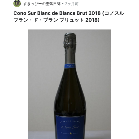
みたら、缶入りのよりはフリスク感は弱めかも？ 最初に
•
すきっぴーの墜落日誌
2ヶ月前
レモンの爽快さが…
Cono Sur Blanc de Blancs Brut 2018 (コノスル
ブラン・ド・ブラン ブリュット 2018)