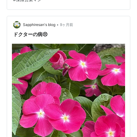
ころが、 法人クレカのアドバイスをしてあげると、 法人
税・消費税・・所得税… これらの税金を繰り延べしなが
ら 支払いできるようになるのです。 つまり、 支払いサ
イトを最大1～2ヶ月延ばしながら、 手元資金を増やし、
•
Sapphiresan's blog
9ヶ月前
しかもポイント…
ドクターの病😣