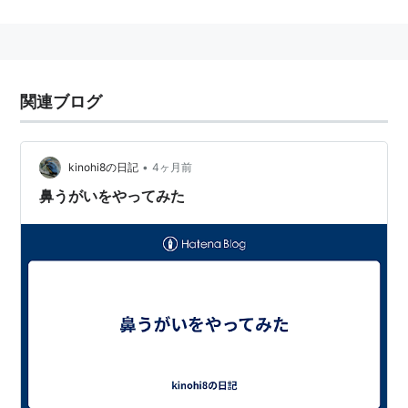
(3)ドクター-コースの略。
「?の二年生」
(4)スタートレック・ヴォイジャーの登場人物。
緊急用医療ホログラム(EMH)
関連ブログ
(5)ドクター・フー（DOCTOR WHO）の登場人物。
•
kinohi8の日記
4ヶ月前
鼻うがいをやってみた