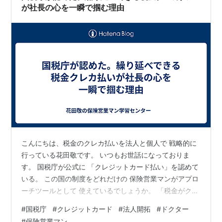
な結節、リンパ節炎、発熱を…
が社長の心を一瞬で掴む理由
こんにちは、税金のクレカ払いを法人と個人で 戦略的に
行っている花田敬です。 いつもお世話になっておりま
す。 国税庁が公式に 「クレジットカード払い」を認めて
いる。 この国の制度をどれだけの 保険営業マンがアプロ
ーチツールとして 使えているでしょうか。 「税金がクレ
カで払えるなんて知らなかった」 「限度額オーバーでで
#
国税庁
#
クレジットカード
#
法人開拓
#
ドクター
きないと思っていた」 社長の9割がこのレベルです。 と
#
保険営業マン