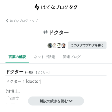
はてなブログ トップ
ドクター
このタグでブログを書く
言葉の解説
ネットで話題
関連ブログ
ドクター
(
一般
)
【
どくたー
】
ドクター 1 [doctor]
(1)博士。
「?論文」
解説の続きを読む
(2)医者。ドクトル。