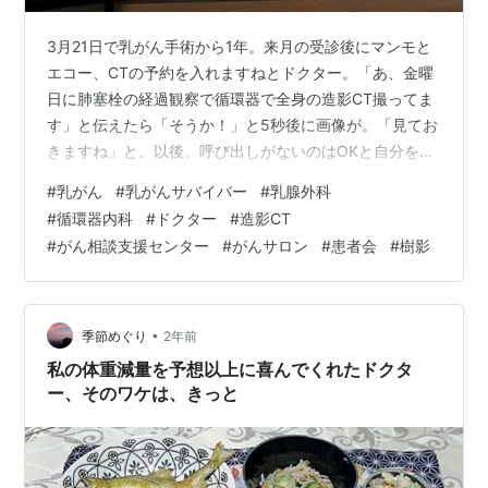
3月21日で乳がん手術から1年。来月の受診後にマンモと
エコー、CTの予約を入れますねとドクター。「あ、金曜
日に肺塞栓の経過観察で循環器で全身の造影CT撮ってま
す」と伝えたら「そうか！」と5秒後に画像が。「見てお
きますね」と。以後、呼び出しがないのはOKと自分を安
心させる暗示にかけている。 その乳腺外科受診が先週水
#
乳がん
#
乳がんサバイバー
#
乳腺外科
曜日のこと。その時、ドクターに「病院のがん支援相談
#
循環器内科
#
ドクター
#
造影CT
センターのがんサロン患者会の世話人副代表になること
#
がん相談支援センター
#
がんサロン
#
患者会
#
樹影
になってしまいました、うふふっ・・・、頑張ります」
と言ったら、「おおーっ」と、ニコニコ。そうなんで
す、参加半年のひよっこが推薦されてしまいました。笑
その2日後の先週金曜日。循環器内科受…
•
季節めぐり
2年前
私の体重減量を予想以上に喜んでくれたドクタ
ー、そのワケは、きっと