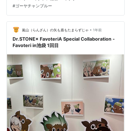
後4時間経つも腕と肩の筋肉の痛みもありません。経験と
#
ゴーヤチャンプルー
技量で、こんなに注射針の差し方に差が、出るものだな
と感じました。 ホームに戻り家庭菜園を覗くとゴーヤ
が、実を付けていることに気付き収穫しました。8月に収
穫と思い込んでいたので、どうして今頃と驚いていま
•
嵐山（らんざん）の矢も盾もたまらずじゃ
1年前
す。8月は、花こそ沢山咲いているものの結実…
Dr.STONE× FavoteriA Special Collaboration -
Favoteri in池袋 1回目