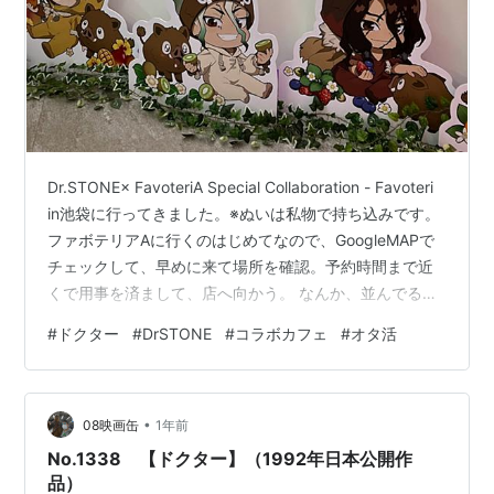
Dr.STONE× FavoteriA Special Collaboration - Favoteri
in池袋に行ってきました。※ぬいは私物で持ち込みです。
ファボテリアAに行くのはじめてなので、GoogleMAPで
チェックして、早めに来て場所を確認。予約時間まで近
くで用事を済まして、店へ向かう。 なんか、並んでる人
の身につけてる物が…？本当に、Dr.STONEのコラボのや
#
ドクター
#
DrSTONE
#
コラボカフェ
#
オタ活
ってる?? 並びながら、ネットで色々調べてみるがわから
ず。時間になり開店し、中に入るがやはり違う作品のコ
ラボ。店員さんに本店の場所を聞き、向かう。（私が間
•
違えて来たのは、3号店だったみたいです。） サンシャ
08映画缶
1年前
イン通りのペッ…
No.1338 【ドクター】（1992年日本公開作
品）