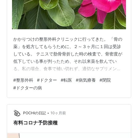
かかりつけの整形外科クリニックに行ってきた。 「骨の
薬」を処方してもらうために、２～３ヶ月に１回は受診
している。 テニスで肋骨骨折した時の検査で、骨密度が
低下している事が判ったため、それ以来薬を飲んでい
る。私の場合、食事で補い切れず、適切なサプリメント
も無いから、内服薬でいこう、という事にした。 すると
#
整形外科
#
ドクター
#
転医
#
病気療養
#
閉院
今日は、受付の横の掲示板に何か貼られている。先に来
#
ドクターの病
た人がジッと見つめていたので気がついた。その人が読
み終わったのを見届けて、私も掲示板の前に立つ。 A４
用紙１枚分のそれを読んでみて驚いた❗ 「院長の病気治療
と療養のため、今月末日で診療を中止します。」 簡単に
•
POCHIの日記
10ヶ月前
書くとこういう事だが、驚いたのは院長の…
有料コロナ予防接種