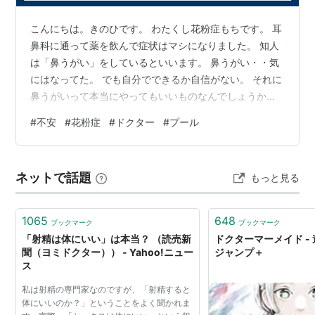
こんにちは。きのひです。 わたくし花粉症もちです。 耳
鼻科に通って薬を飲んで症状はマシになりました。 知人
は「鼻うがい」をしているといいます。 鼻うがい・・気
にはなってた。 でも自分でできるか自信がない。 それに
鼻うがいって本当にやってもいいものなんでしょうか。
素人同士で「これ、いいよ」っていってたのが実はよく
#
不安
#
花粉症
#
ドクター
#
プール
ないものだったってのもあるし。 思い切って耳鼻科のド
クターにきいてみました。 「鼻うがいってどうなんです
か？」 「ああ、人によって合うあわないがあるみたいだ
ネットで話題
もっと見る
けど」 「別に悪いもんではないですよ」 わるくはないん
だ・・ あらためて市販の「鼻うがい液」をみてみまし
た。 そこそこする・・たく…
1065
648
ブックマーク
ブックマーク
「射精は体にいい」は本当？ （読売新
ドクターマーメイド - 
聞（ヨミドクター）） - Yahoo!ニュー
ジャンプ＋
ス
私は射精の専門家なのですが、「射精すると
体にいいのか？」ということをよく聞かれま