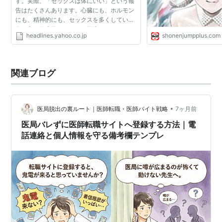
す。実際、「セックスは体にいい」という報
告はたくさんあります。心臓にも、ホルモン
にも、精神的にも、セックスを多くしている
人の方が健康的であるとの報告はたくさんあ
headlines.yahoo.co.jp
shonenjumpplus.com
るのです。 でも、それはセックスという行為
があってのことで...
関連ブログ
•
医局脱出の裏ルート｜医師転職・医師バイト戦略
7ヶ月前
医局バレずに医師転職サイトへ登録する方法｜電
話連絡と個人情報を守る備考欄テンプレ