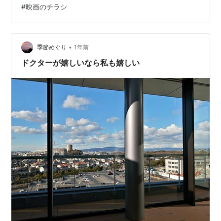
#
映画のチラシ
まらない。熱い感動に胸が張り裂けそうになる！映画の
素晴らしさを改めて思い知らされる。【ドクター】は、
そんな大げさな表現が少しも誇張ではない全米大絶賛の
ヒューマンドラマである。…
•
季節めぐり
1年前
ドクターが嬉しいなら私も嬉しい