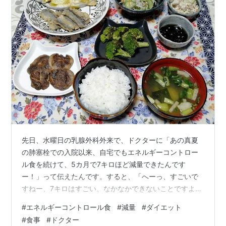
先日、水曜日の乳腺外科外来で、ドクターに「あの真夏
の肺塞栓での入院以来、自宅でもエネルギーコントロー
ル食を続けて、5カ月で7キロほど減量できたんです
ー！」って伝えたんです。すると、「へーっ、すごいで
すねー、7キロはすごい、なかなかできないことですよ
ー、素晴らしい、よかったですね！」と、予想以上に喜
#
エネルギーコントロール食
#
減量
#
ダイエット
んでくれまして。私の乳がんのドクターは、30代後半
#
食事
#
ドクター
の、中堅からベテランになろうとしている世代の男性ド