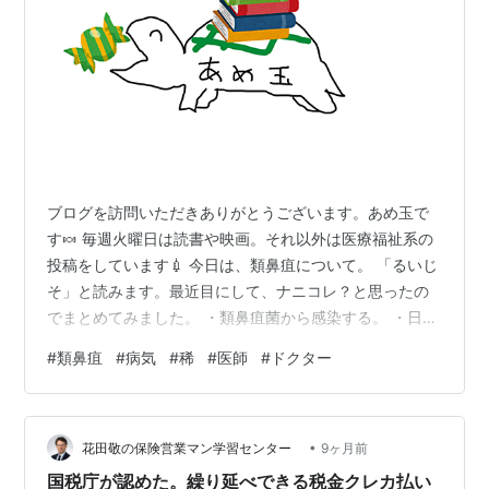
ブログを訪問いただきありがとうございます。あめ玉で
す🍬 毎週火曜日は読書や映画。それ以外は医療福祉系の
投稿をしています💉 今日は、類鼻疽について。 「るいじ
そ」と読みます。最近目にして、ナニコレ？と思ったの
でまとめてみました。 ・類鼻疽菌から感染する。 ・日本
ではまれだが、東南アジアや北オーストラリアで多く見
#
類鼻疽
#
病気
#
稀
#
医師
#
ドクター
られる。 ・類鼻疽は四類感染症であり、医師は診断後直
ちに届出が必要。 ・主な感染経路は、土壌や地表水との
接触（傷口から侵入）、粉じんの吸入、汚染された水の
•
飲水など ・通常の潜伏期間は 3〜21日程度だが、まれに
花田敬の保険営業マン学習センター
9ヶ月前
数年後に発症することもある 【症状】 ・皮膚症状：小さ
国税庁が認めた。繰り延べできる税金クレカ払い