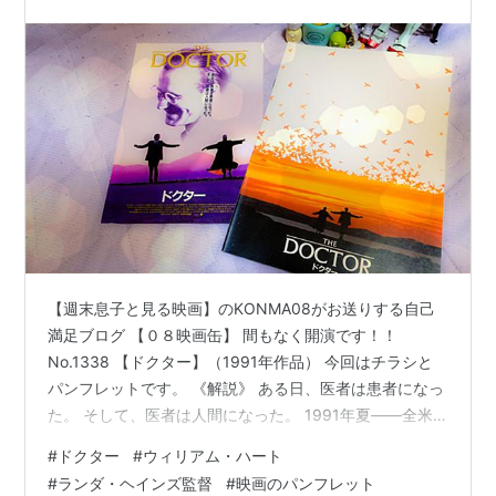
【週末息子と見る映画】のKONMA08がお送りする自己
満足ブログ 【０８映画缶】 間もなく開演です！！
No.1338 【ドクター】（1991年作品） 今回はチラシと
パンフレットです。 《解説》 ある日、医者は患者になっ
た。 そして、医者は人間になった。 1991年夏――全米
で小規模公開からスタートしたこの映画は各地で怒った
#
ドクター
#
ウィリアム・ハート
絶賛の嵐とともに公開劇場を拡大し、またたく間に全米
#
ランダ・ヘインズ監督
#
映画のパンフレット
トップ３入の大成功を収める。イノセントな愛に涙が止