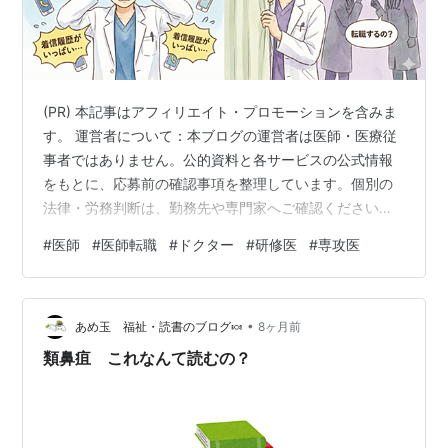
(PR) 本記事はアフィリエイト・プロモーションを含みま
す。 運営者について：本ブログの運営者は医師・医療従
事者ではありません。公的資料と各サービスの公式情報
をもとに、応募前の確認事項を整理しています。個別の
法律・労務判断は、勤務先や専門家へご確認ください。
結論：転職サイトへの登録だけで勤務先へ連絡されると
#
医師
#
医師転職
#
ドクター
#
研修医
#
専攻医
は限りませんが、「誰にも知られない」と保証できるサ
ービスもありません。登録前に、連絡方法、匿名相談の
範囲、応募先へ氏名・勤務先情報を開示する時点を確認
•
することが大切です。 医局に知られず転職活動を進める
あめ玉 福祉・読書のブログ🍬
8ヶ月前
ための5つの確認 連絡方法：勤務時間中の電話を避け、
類鼻疽 これなんて読むの？
最初は私用メールを希望する。 匿名相…